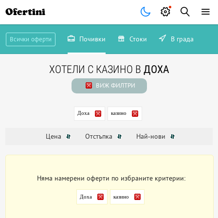
Ofertini
Почивки
Стоки
В града
Всички оферти
ХОТЕЛИ С КАЗИНО В
ДОХА
ВИЖ ФИЛТРИ
Доха
казино
Цена
Отстъпка
Най-нови
Няма намерени оферти по избраните критерии:
Доха
казино