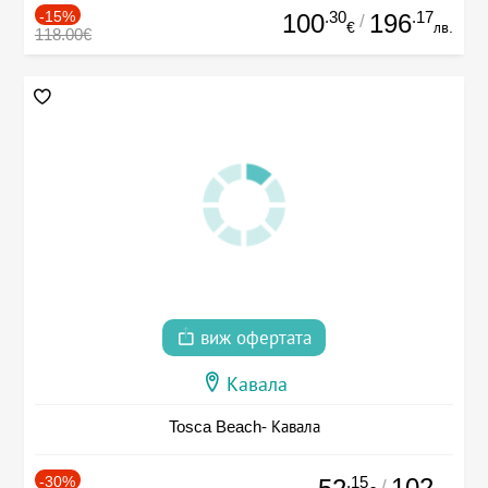
-15%
.30
.17
100
196
/
€
лв.
118.00€
виж офертата
Кавала
Tosca Beach- Кавала
-30%
.15
102
/