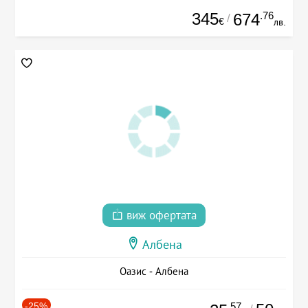
345
.76
674
/
€
лв.
виж офертата
Албена
Оазис - Албена
-25%
.57