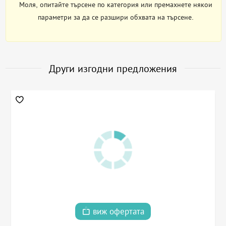
Моля, опитайте търсене по категория или премахнете някои
параметри за да се разшири обхвата на търсене.
Други изгодни предложения
виж офертата