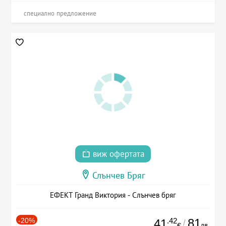
специално предложение
виж офертата
Слънчев Бряг
ЕФЕКТ Гранд Виктория - Слънчев бряг
-20%
.42
81
41
/
лв.
€