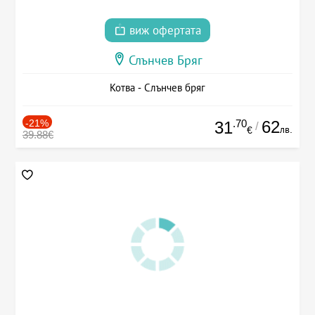
виж офертата
Слънчев Бряг
Котва - Слънчев бряг
-21%
.70
62
31
/
лв.
€
39.88€