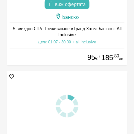
виж офертата
Банско
5-звездно СПА Преживяване в Гранд Хотел Банско с All
Inclusive
Дата: 01.07 - 30.09 + all inclusive
95
.80
185
/
€
лв.