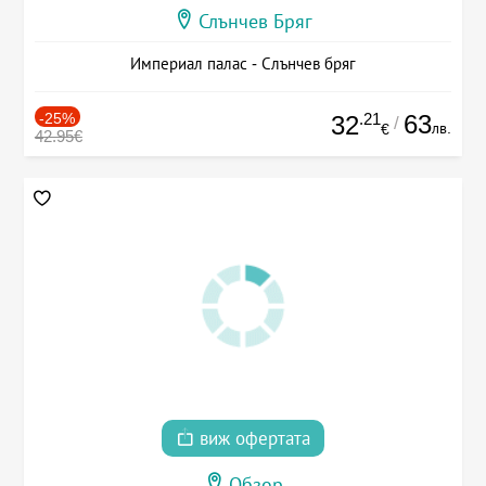
Слънчев Бряг
Империал палас - Слънчев бряг
-25%
.21
63
32
/
лв.
€
42.95€
виж офертата
Обзор