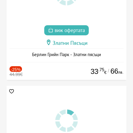
виж офертата
Златни Пясъци
Берлин Грийн Парк - Златни пясъци
-25%
.75
66
33
/
лв.
€
44.99€