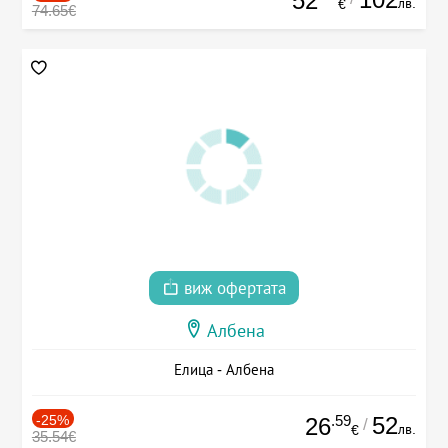
52
лв.
€
74.65€
виж офертата
Албена
Елица - Албена
-25%
.59
52
26
/
лв.
€
35.54€