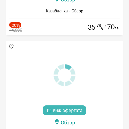
Казабланка - Обзор
-20%
.79
70
35
/
лв.
€
44.99€
виж офертата
Обзор