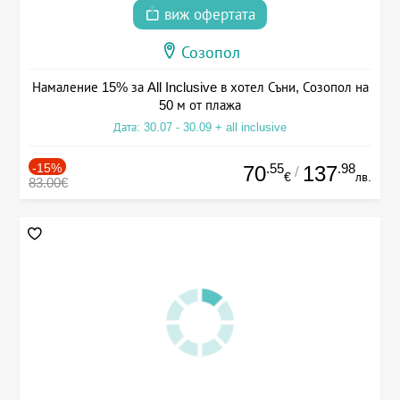
виж офертата
Созопол
Намаление 15% за All Inclusive в хотел Съни, Созопол на
50 м от плажа
Дата: 30.07 - 30.09 + all inclusive
-15%
.55
.98
70
137
/
€
лв.
83.00€