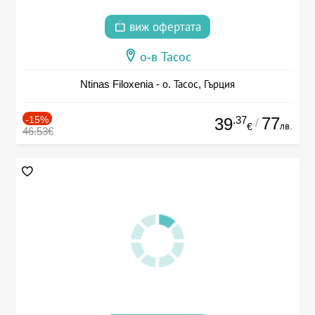
виж офертата
о-в Тасос
Ntinas Filoxenia - о. Тасос, Гърция
-15%
.37
77
39
/
лв.
€
46.53€