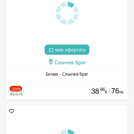
виж офертата
Слънчев Бряг
Белвю - Слънчев бряг
-20%
.86
76
38
/
лв.
€
48.57€