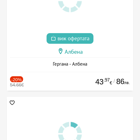
виж офертата
Албена
Гергана - Албена
-20%
.97
86
43
/
лв.
€
54.66€