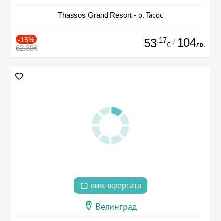
Thassos Grand Resort - о. Тасос
-15%
.17
104
53
/
лв.
€
62.38€
виж офертата
Велинград