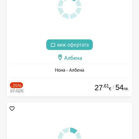
виж офертата
Албена
Нона - Албена
-25%
.61
54
27
/
лв.
€
37.02€