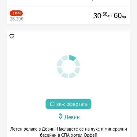
-15%
.68
60
30
/
лв.
€
36.30€
виж офертата
Девин
Летен релакс в Девин: Насладете се на лукс и минерални
басейни в СПА хотел Орфей