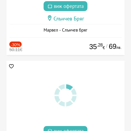
виж офертата
Слънчев Бряг
Марвел - Слънчев бряг
-30%
.28
69
35
/
лв.
€
50.11€