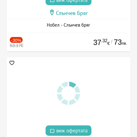
виж офертата
Слънчев Бряг
Нобел - Слънчев бряг
-30%
.32
73
37
/
лв.
€
53.17€
виж офертата