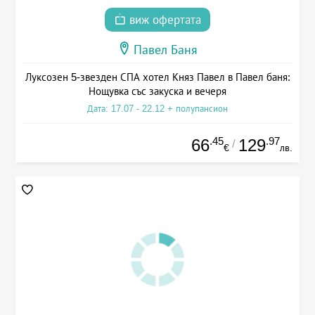
виж офертата
Павел Баня
Луксозен 5-звезден СПА хотел Княз Павел в Павел баня:
Нощувка със закуска и вечеря
Дата: 17.07 - 22.12 + полупансион
.45
.97
66
129
/
€
лв.