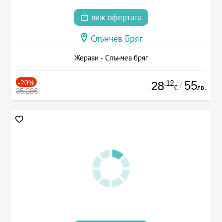
виж офертата
Слънчев Бряг
Жерави - Слънчев бряг
-20%
.12
55
28
/
лв.
€
35.28€