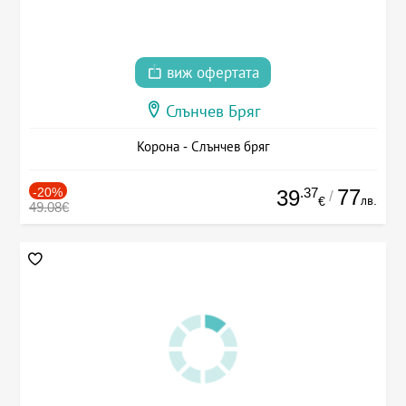
виж офертата
Слънчев Бряг
Корона - Слънчев бряг
-20%
.37
77
39
/
лв.
€
49.08€