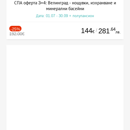
СПА оферта 3=4: Велинград - нощувки, изхранване и
минерални басейни
Дата: 01.07 - 30.09 + полупансион
-25%
144
.64
281
/
€
лв.
192.00€