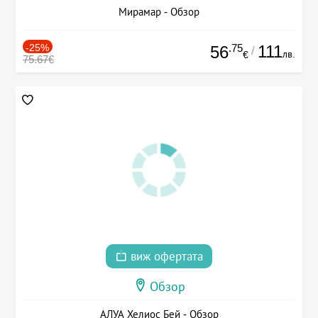
Мирамар - Обзор
-25%
.75
111
56
/
лв.
€
75.67€
виж офертата
Обзор
АЛУА Хелиос Бей - Обзор