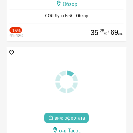
Обзор
СОЛ Луна Бей - Обзор
-15%
.28
69
35
/
лв.
€
41.42€
виж офертата
о-в Тасос