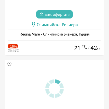
виж офертата
Олимпийска Ривиера
Regina Mare - Олимпийска ривиера, Гърция
-16%
.47
42
21
/
лв.
€
25.57€