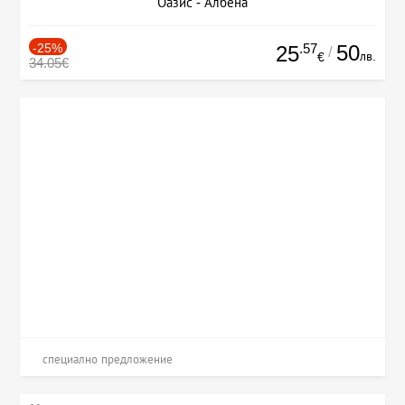
Оазис - Албена
-25%
.57
50
25
/
лв.
€
34.05€
специално предложение