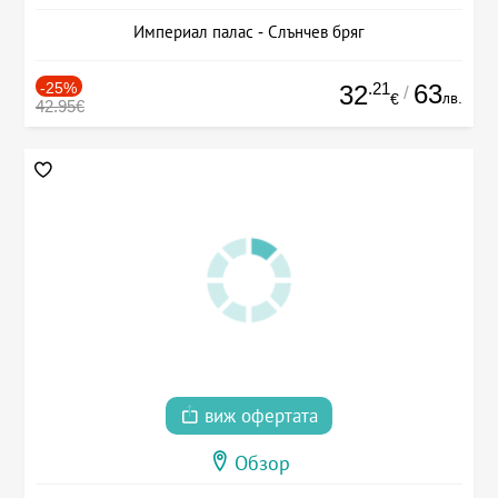
Империал палас - Слънчев бряг
-25%
.21
63
32
/
лв.
€
42.95€
виж офертата
Обзор