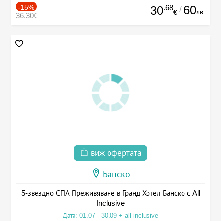
-15%
.68
60
30
/
лв.
€
36.30€
виж офертата
Банско
5-звездно СПА Преживяване в Гранд Хотел Банско с All
Inclusive
Дата: 01.07 - 30.09 + all inclusive