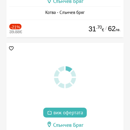
Слънчев Бряг
Котва - Слънчев бряг
-21%
.70
62
31
/
лв.
€
39.88€
виж офертата
Слънчев Бряг