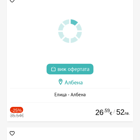
виж офертата
Албена
Елица - Албена
-25%
.59
52
26
/
лв.
€
35.54€