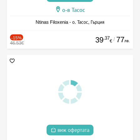
о-в Тасос
Ntinas Filoxenia - о. Тасос, Гърция
-15%
.37
77
39
/
лв.
€
46.53€
виж офертата