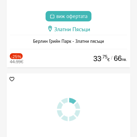
виж офертата
Златни Пясъци
Берлин Грийн Парк - Златни пясъци
-25%
.75
66
33
/
лв.
€
44.99€