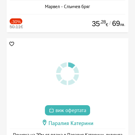
Марвел - Слънчев бряг
-30%
.28
69
35
/
лв.
€
50.11€
виж офертата
Паралия Катерини
Почивка на 20м от плажа в Паралия Катерини, включва