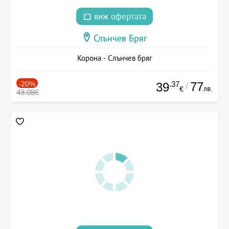
виж офертата
Слънчев Бряг
Корона - Слънчев бряг
-20%
.37
77
39
/
лв.
€
49.08€