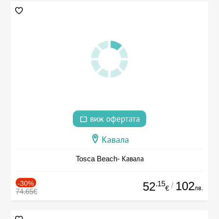
виж офертата
Кавала
Tosca Beach- Кавала
-30%
.15
102
52
/
лв.
€
74.65€