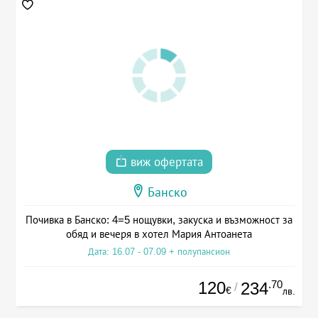
виж офертата
Банско
Почивка в Банско: 4=5 нощувки, закуска и възможност за
обяд и вечеря в хотел Мария Антоанета
Дата: 16.07 - 07.09 + полупансион
120
.70
234
/
€
лв.