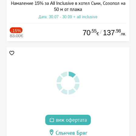
Намаление 15% за All Inclusive в хотел Съни, Созопол на
50 м от плажа
Дата: 30.07 - 30.09 + all inclusive
-15%
.55
.98
70
137
/
€
лв.
83.00€
виж офертата
Слънчев Бряг