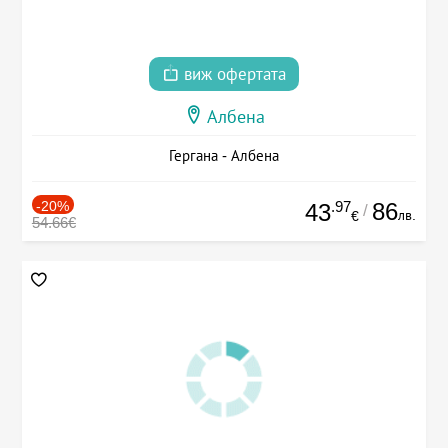
виж офертата
Албена
Гергана - Албена
-20%
.97
86
43
/
лв.
€
54.66€