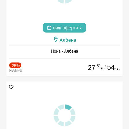
виж офертата
Албена
Нона - Албена
-25%
.61
54
27
/
лв.
€
37.02€