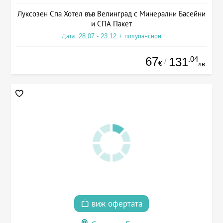
Луксозен Спа Хотел във Велинград с Минерални Басейни
и СПА Пакет
Дата: 28.07 - 23.12 + полупансион
67
.04
131
/
€
лв.
виж офертата