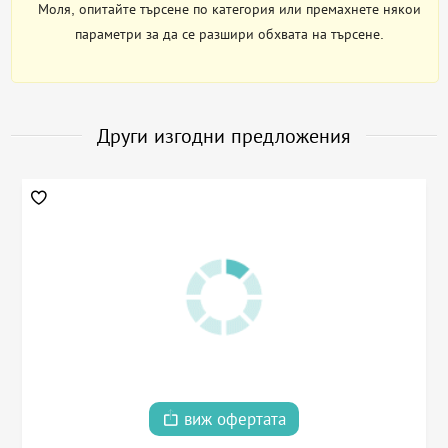
Моля, опитайте търсене по категория или премахнете някои
параметри за да се разшири обхвата на търсене.
Други изгодни предложения
виж офертата