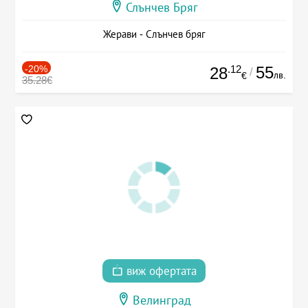
Слънчев Бряг
Жерави - Слънчев бряг
-20%
.12
55
28
/
лв.
€
35.28€
виж офертата
Велинград