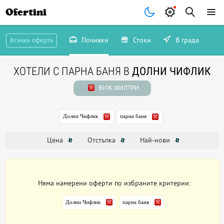
Ofertini
Почивки
Стоки
В града
Всички оферти
ХОТЕЛИ С ПАРНА БАНЯ В
ДОЛНИ ЧИФЛИК
ВИЖ ФИЛТРИ
Долни Чифлик
парна баня
Цена
Отстъпка
Най-нови
Няма намерени оферти по избраните критерии:
Долни Чифлик
парна баня