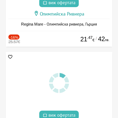
виж офертата
Олимпийска Ривиера
Regina Mare - Олимпийска ривиера, Гърция
-16%
.47
42
21
/
лв.
€
25.57€
виж офертата