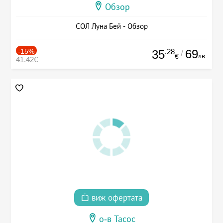
Обзор
СОЛ Луна Бей - Обзор
-15%
.28
69
35
/
лв.
€
41.42€
виж офертата
о-в Тасос