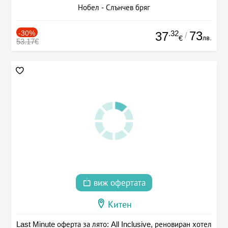
Нобел - Слънчев бряг
-30%
.32
73
37
/
лв.
€
53.17€
виж офертата
Китен
Last Minute оферта за лято: All Inclusive, реновиран хотел