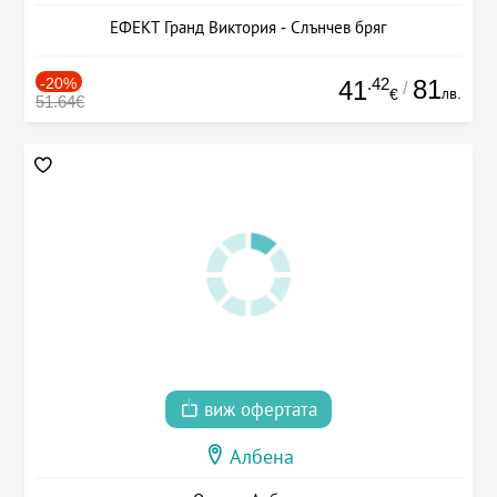
ЕФЕКТ Гранд Виктория - Слънчев бряг
-20%
.42
81
41
/
лв.
€
51.64€
виж офертата
Албена