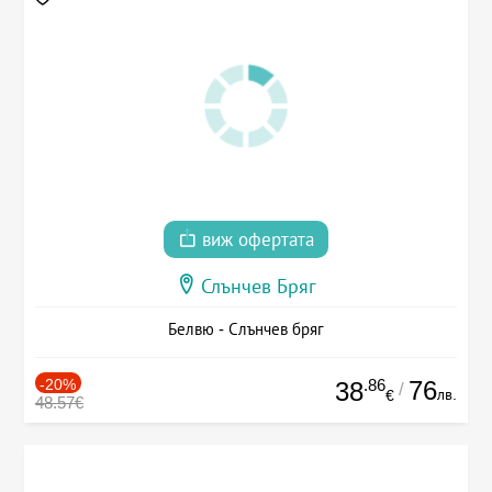
виж офертата
Слънчев Бряг
Белвю - Слънчев бряг
-20%
.86
76
38
/
лв.
€
48.57€