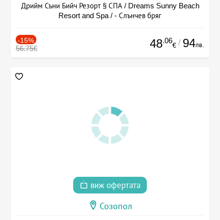
Дрийм Съни Бийч Резорт § СПА / Dreams Sunny Beach
Resort and Spa / - Слънчев бряг
-15%
.06
94
48
/
лв.
€
56.75€
виж офертата
Созопол