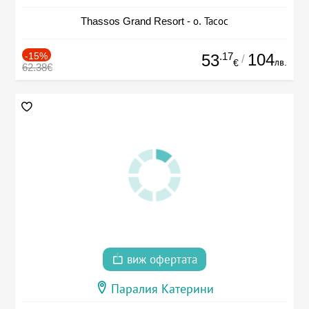
Thassos Grand Resort - о. Тасос
-15%
.17
104
53
/
лв.
€
62.38€
виж офертата
Паралия Катерини