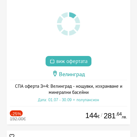
виж офертата
Велинград
СПА оферта 3=4: Велинград - нощувки, изхранване и
минерални басейни
Дата: 01.07 - 30.09 + полупансион
-25%
144
.64
281
/
€
лв.
192.00€