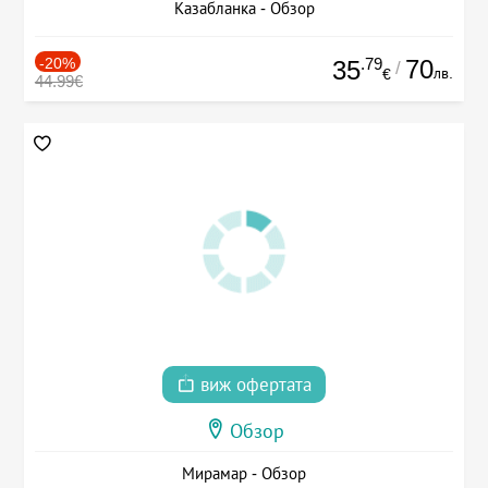
Казабланка - Обзор
-20%
.79
70
35
/
лв.
€
44.99€
виж офертата
Обзор
Мирамар - Обзор