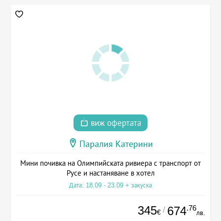
виж офертата
Паралия Катерини
Мини почивка на Олимпийската ривиера с транспорт от
Русе и настаняване в хотел
Дата: 18.09 - 23.09 + закуска
345
.76
674
/
€
лв.