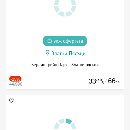
виж офертата
Златни Пясъци
Берлин Грийн Парк - Златни пясъци
-25%
.75
66
33
/
лв.
€
44.99€