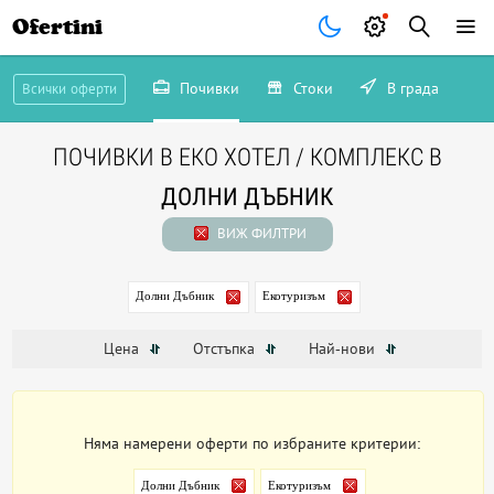
Ofertini
Почивки
Стоки
В града
Всички оферти
ПОЧИВКИ В ЕКО ХОТЕЛ / КОМПЛЕКС В
ДОЛНИ ДЪБНИК
ВИЖ ФИЛТРИ
Долни Дъбник
Екотуризъм
Цена
Отстъпка
Най-нови
Няма намерени оферти по избраните критерии:
Долни Дъбник
Екотуризъм