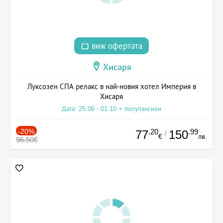
виж офертата
Хисаря
Луксозен СПА релакс в най-новия хотел Империя в
Хисаря
Дата: 25.06 - 01.10 + полупансион
-20%
.20
.99
77
150
/
€
лв.
96.50€