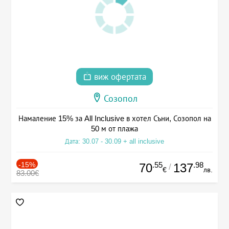
виж офертата
Созопол
Намаление 15% за All Inclusive в хотел Съни, Созопол на
50 м от плажа
Дата: 30.07 - 30.09 + all inclusive
-15%
.55
.98
70
137
/
€
лв.
83.00€