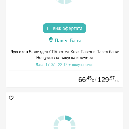
виж офертата
Павел Баня
Луксозен 5-звезден СПА хотел Княз Павел в Павел баня:
Нощувка със закуска и вечеря
Дата: 17.07 - 22.12 + полупансион
.45
.97
66
129
/
€
лв.