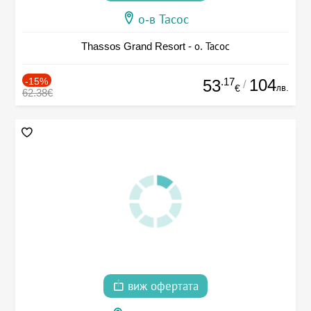
о-в Тасос
Thassos Grand Resort - о. Тасос
-15%
.17
104
53
/
лв.
€
62.38€
виж офертата