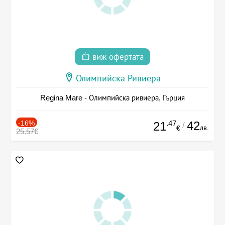
виж офертата
Олимпийска Ривиера
Regina Mare - Олимпийска ривиера, Гърция
-16%
.47
42
21
/
лв.
€
25.57€