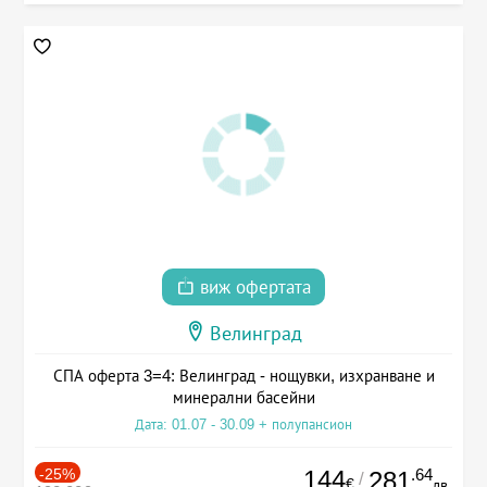
виж офертата
Велинград
СПА оферта 3=4: Велинград - нощувки, изхранване и
минерални басейни
Дата: 01.07 - 30.09 + полупансион
-25%
144
.64
281
/
€
лв.