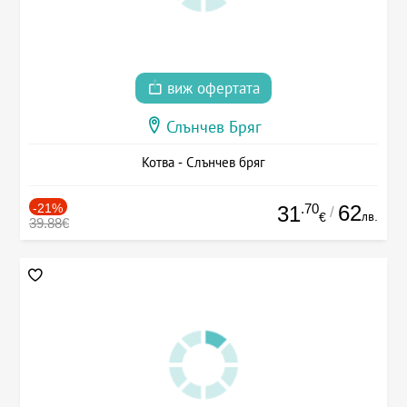
виж офертата
Слънчев Бряг
Котва - Слънчев бряг
-21%
.70
62
31
/
лв.
€
39.88€