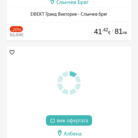
Слънчев Бряг
ЕФЕКТ Гранд Виктория - Слънчев бряг
-20%
.42
81
41
/
лв.
€
51.64€
виж офертата
Албена