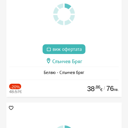
виж офертата
Слънчев Бряг
Белвю - Слънчев бряг
-20%
.86
76
38
/
лв.
€
48.57€