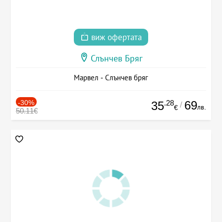
виж офертата
Слънчев Бряг
Марвел - Слънчев бряг
-30%
.28
69
35
/
лв.
€
50.11€