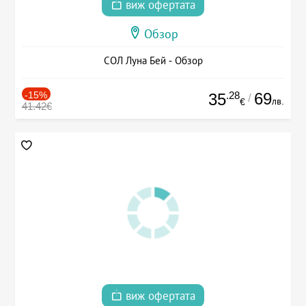
виж офертата
Обзор
СОЛ Луна Бей - Обзор
-15%
.28
69
35
/
лв.
€
41.42€
виж офертата