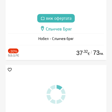
виж офертата
Слънчев Бряг
Нобел - Слънчев бряг
-30%
.32
73
37
/
лв.
€
53.17€