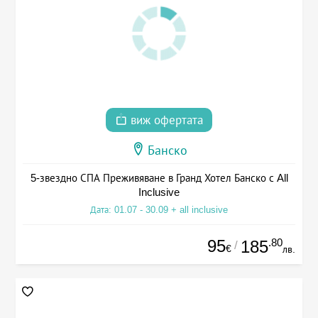
виж офертата
Банско
5-звездно СПА Преживяване в Гранд Хотел Банско с All
Inclusive
Дата: 01.07 - 30.09 + all inclusive
95
.80
185
/
€
лв.