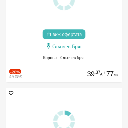
виж офертата
Слънчев Бряг
Корона - Слънчев бряг
-20%
.37
77
39
/
лв.
€
49.08€