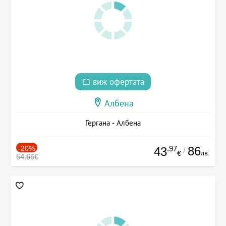
виж офертата
Албена
Гергана - Албена
-20%
.97
86
43
/
лв.
€
54.66€