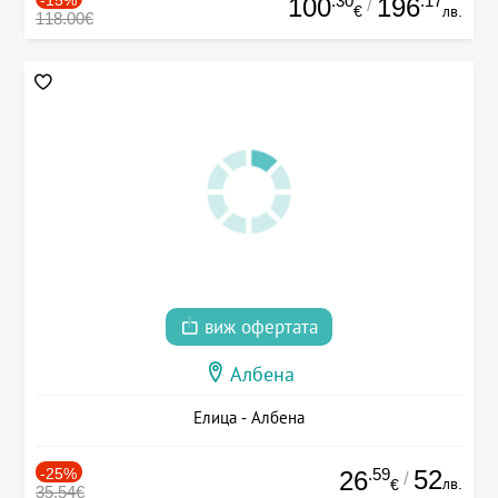
.30
.17
100
196
/
€
лв.
118.00€
виж офертата
Албена
Елица - Албена
-25%
.59
52
26
/
лв.
€
35.54€