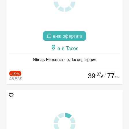
виж офертата
о-в Тасос
Ntinas Filoxenia - о. Тасос, Гърция
-15%
.37
77
39
/
лв.
€
46.53€