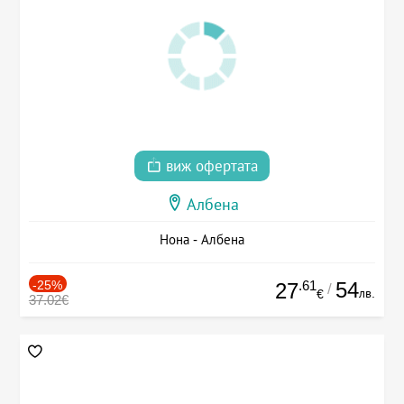
виж офертата
Албена
Нона - Албена
-25%
.61
54
27
/
лв.
€
37.02€