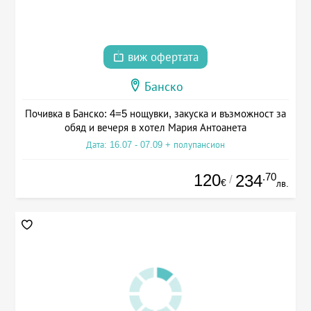
виж офертата
Банско
Почивка в Банско: 4=5 нощувки, закуска и възможност за
обяд и вечеря в хотел Мария Антоанета
Дата: 16.07 - 07.09 + полупансион
120
.70
234
/
€
лв.