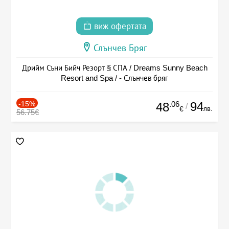
виж офертата
Слънчев Бряг
Дрийм Съни Бийч Резорт § СПА / Dreams Sunny Beach
Resort and Spa / - Слънчев бряг
-15%
.06
94
48
/
лв.
€
56.75€