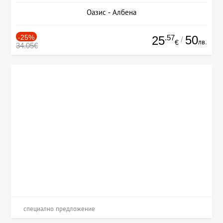
Оазис - Албена
-25%
.57
50
25
/
лв.
€
34.05€
специално предложение