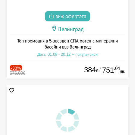
виж офертата
Велинград
Топ промоция в 5-звезден СПА хотел с минерални
басейни във Велинград
Дата: 01.09 - 20.12 + полупансион
-33%
384
.04
751
/
€
лв.
576.00€