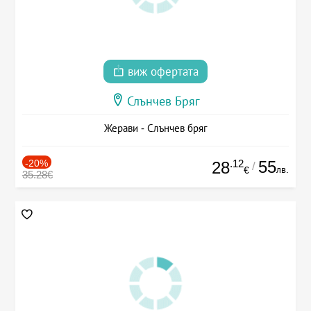
виж офертата
Слънчев Бряг
Жерави - Слънчев бряг
-20%
.12
55
28
/
лв.
€
35.28€