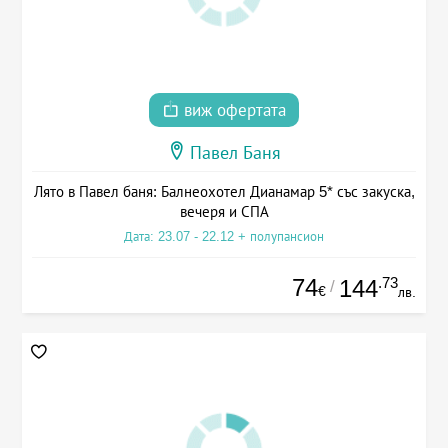
виж офертата
Павел Баня
Лято в Павел баня: Балнеохотел Дианамар 5* със закуска,
вечеря и СПА
Дата: 23.07 - 22.12 + полупансион
74
.73
144
/
€
лв.