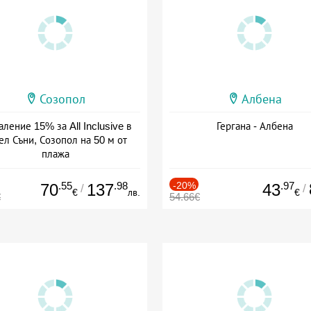
Созопол
Албена
ление 15% за All Inclusive в
Гергана - Албена
ел Съни, Созопол на 50 м от
плажа
а: 30.07 - 30.09 + all inclusive
.55
.98
-20%
.97
70
137
43
/
/
€
лв.
€
€
54.66€