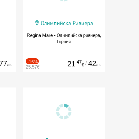
Олимпийска Ривиера
Regina Mare - Олимпийска ривиера,
Гърция
77
-16%
.47
42
21
/
лв.
лв.
€
25.57€