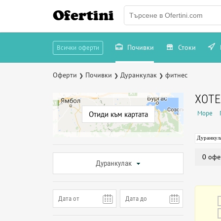
Ofertini
Почивки
Стоки
Всички оферти
Оферти
Почивки
Дуранкулак
фитнес
❯
❯
❯
ХОТЕ
Море
Отиди към картата
Дуранкул
0 офе
Дуранкулак