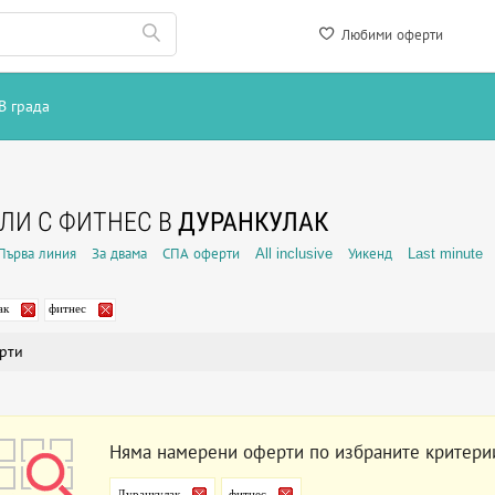
Любими оферти
В града
ЛИ С ФИТНЕС В
ДУРАНКУЛАК
Първа линия
За двама
СПА оферти
All inclusive
Уикенд
Last minute
ак
фитнес
рти
Няма намерени оферти по избраните критери
Дуранкулак
фитнес