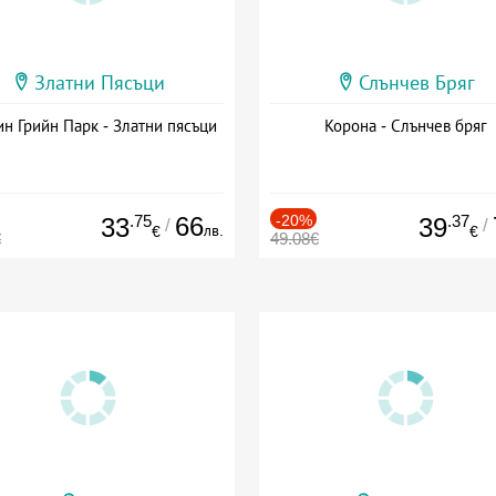
Златни Пясъци
Слънчев Бряг
н Грийн Парк - Златни пясъци
Корона - Слънчев бряг
.75
66
-20%
.37
33
39
/
/
лв.
€
€
€
49.08€