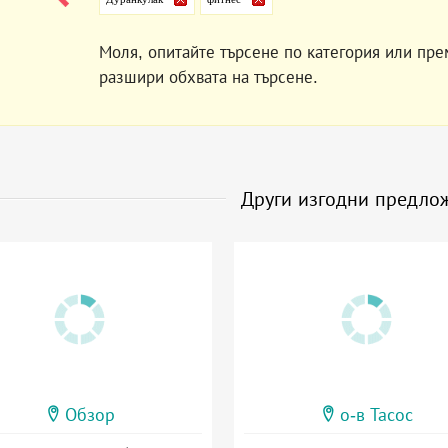
Моля, опитайте търсене по категория или пре
разшири обхвата на търсене.
Други изгодни предло
Обзор
о-в Тасос