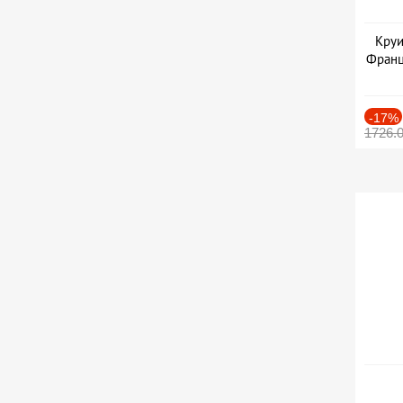
Круи
Франц
-17%
1726.