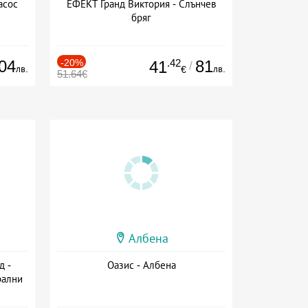
асос
ЕФЕКТ Гранд Виктория - Слънчев
бряг
04
-20%
.42
81
41
/
лв.
лв.
€
51.64€
Албена
д -
Оазис - Албена
рални
сион