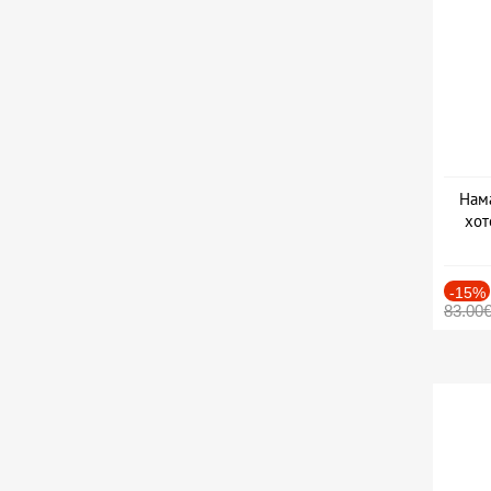
Нама
хот
Дат
-15%
83.00