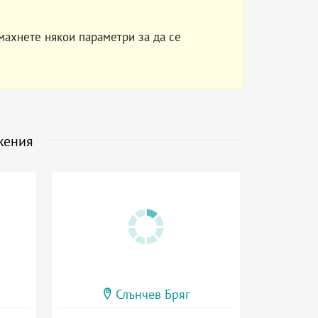
махнете някои параметри за да се
жения
Слънчев Бряг