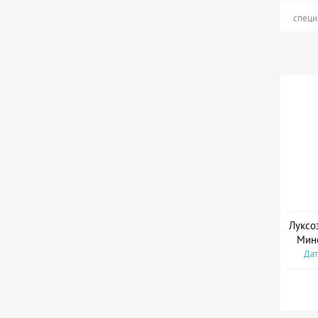
специ
Луксо
Мин
Дат