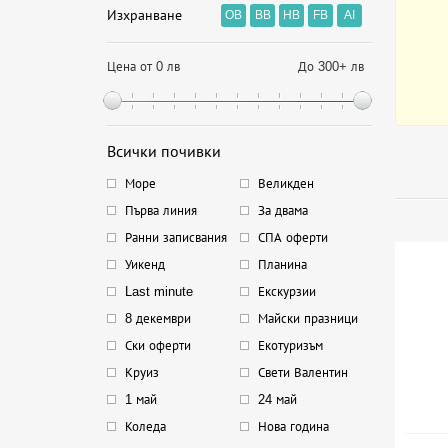
Изхранване
OB
BB
HB
FB
AI
Цена от 0 лв
До 300+ лв
Всички почивки
Море
Великден
Първа линия
За двама
Ранни записвания
СПА оферти
Уикенд
Планина
Last minute
Екскурзии
8 декември
Майски празници
Ски оферти
Екотуризъм
Круиз
Свети Валентин
1 май
24 май
Коледа
Нова година