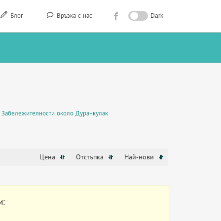
Блог
Връзка с нас
Dark
Забележителности около Дуранкулак
Цена
Отстъпка
Най-нови
и: