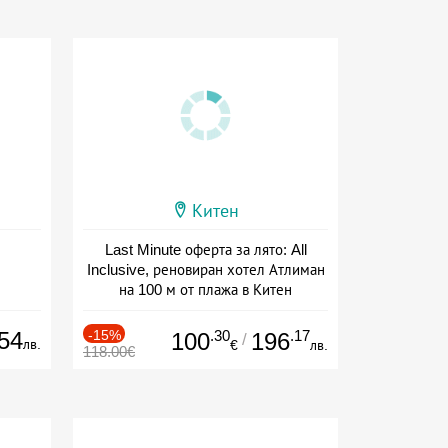
Китен
Last Minute оферта за лято: All
Inclusive, реновиран хотел Атлиман
на 100 м от плажа в Китен
Дата: 01.06 - 29.09 + all inclusive
54
-15%
.30
.17
100
196
/
лв.
€
лв.
118.00€