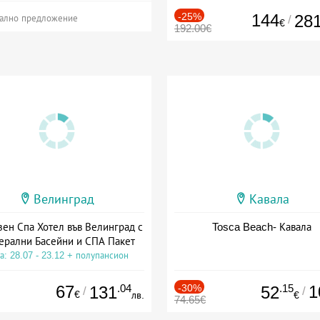
-25%
144
28
/
ално предложение
€
192.00€
Велинград
Кавала
зен Спа Хотел във Велинград с
Tosca Beach- Кавала
ерални Басейни и СПА Пакет
а: 28.07 - 23.12 + полупансион
67
.04
-30%
.15
1
131
52
/
/
€
лв.
€
74.65€