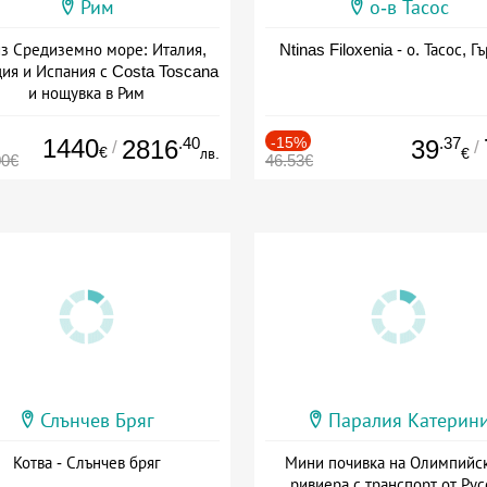
Рим
о-в Тасос
з Средиземно море: Италия,
Ntinas Filoxenia - о. Тасос, Г
ия и Испания с Costa Toscana
и нощувка в Рим
+ пълен пансион
1440
.40
-15%
.37
2816
39
/
/
€
лв.
€
00€
46.53€
Слънчев Бряг
Паралия Катерин
Котва - Слънчев бряг
Мини почивка на Олимпийс
ривиера с транспорт от Рус