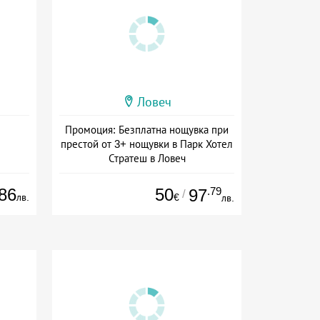
Ловеч
Промоция: Безплатна нощувка при
престой от 3+ нощувки в Парк Хотел
Стратеш в Ловеч
Дата: 14.05 - 01.10 + полупансион
86
50
.79
97
/
лв.
€
лв.