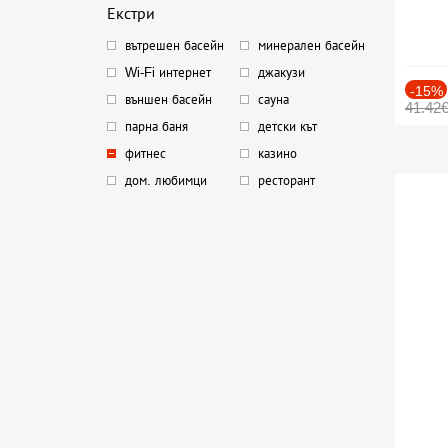
Екстри
вътрешен басейн
минерален басейн
Wi-Fi интернет
джакузи
-15%
външен басейн
сауна
41.42
парна баня
детски кът
фитнес
казино
дом. любимци
ресторант