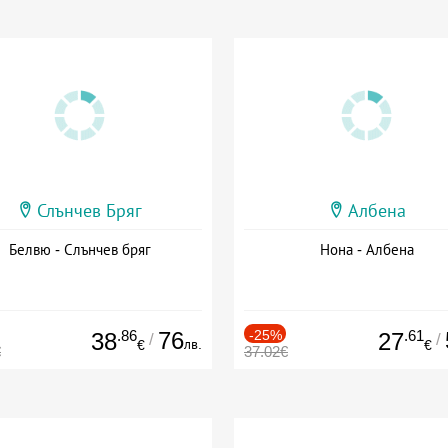
Слънчев Бряг
Албена
Белвю - Слънчев бряг
Нона - Албена
.86
76
-25%
.61
38
27
/
/
лв.
€
€
€
37.02€