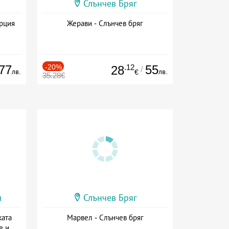
Слънчев Бряг
ърция
Жерави - Слънчев бряг
77
-20%
.12
55
28
/
лв.
лв.
€
35.28€
и
Слънчев Бряг
ката
Марвел - Слънчев бряг
е и