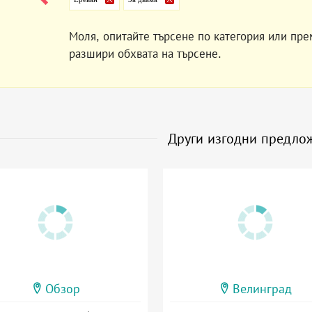
Моля, опитайте търсене по категория или пре
разшири обхвата на търсене.
Други изгодни предло
Обзор
Велинград