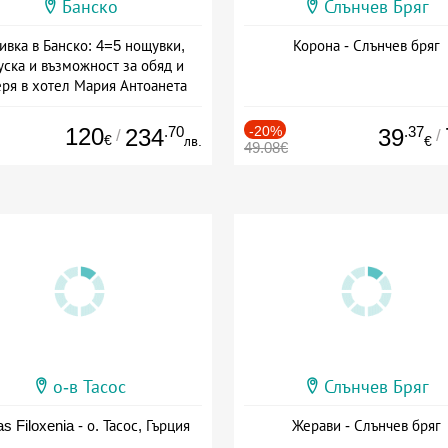
Банско
Слънчев Бряг
ивка в Банско: 4=5 нощувки,
Корона - Слънчев бряг
уска и възможност за обяд и
еря в хотел Мария Антоанета
а: 16.07 - 07.09 + полупансион
120
.70
-20%
.37
234
39
/
/
€
лв.
€
49.08€
о-в Тасос
Слънчев Бряг
as Filoxenia - о. Тасос, Гърция
Жерави - Слънчев бряг