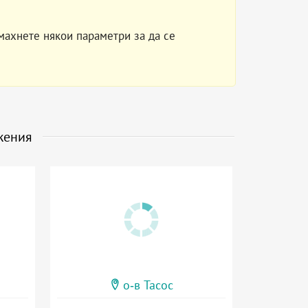
махнете някои параметри за да се
жения
о-в Тасос