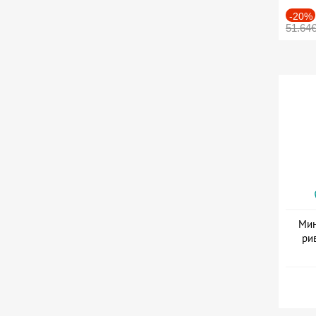
-20%
51.64
Мин
ри