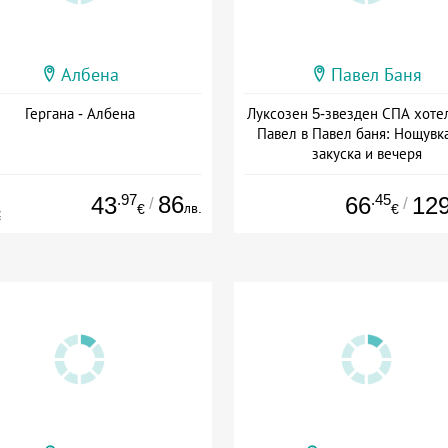
Албена
Павел Баня
Гергана - Албена
Луксозен 5-звезден СПА хоте
Павел в Павел баня: Нощувка
закуска и вечеря
Дата: 17.07 - 22.12 + полупан
.97
86
.45
43
66
12
/
/
лв.
€
€
€