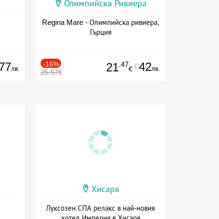
Олимпийска Ривиера
Regina Mare - Олимпийска ривиера,
Гърция
77
-16%
.47
42
21
/
лв.
лв.
€
25.57€
Хисаря
Луксозен СПА релакс в най-новия
хотел Империя в Хисаря