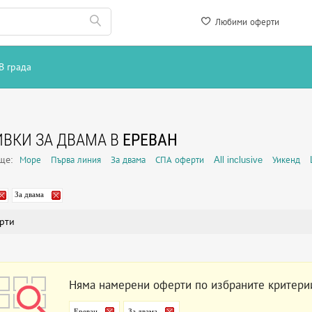
Любими оферти
В града
ВКИ ЗА ДВАМА В
ЕРЕВАН
още:
Море
Първа линия
За двама
СПА оферти
All inclusive
Уикенд
За двама
рти
Няма намерени оферти по избраните критери
Ереван
За двама