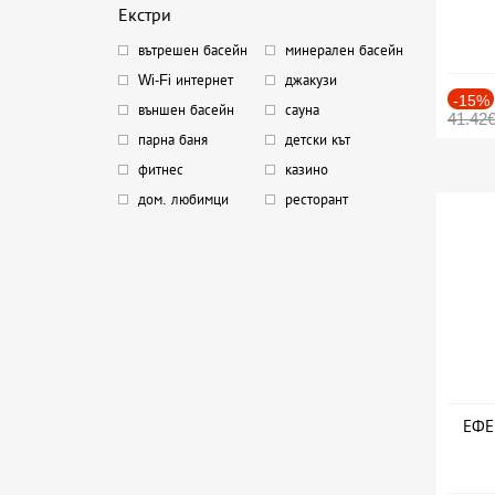
Екстри
вътрешен басейн
минерален басейн
Wi-Fi интернет
джакузи
-15%
външен басейн
сауна
41.42
парна баня
детски кът
фитнес
казино
дом. любимци
ресторант
ЕФЕК