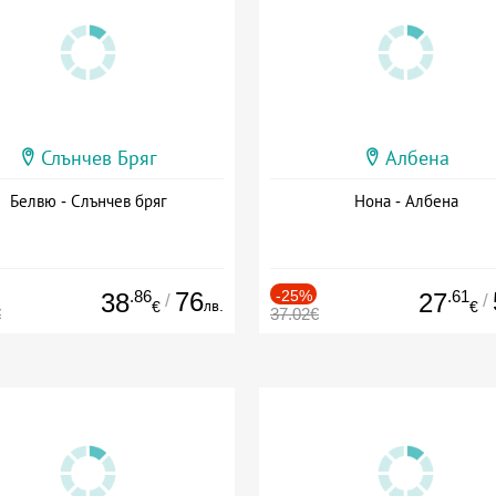
Слънчев Бряг
Албена
Белвю - Слънчев бряг
Нона - Албена
.86
76
-25%
.61
38
27
/
/
лв.
€
€
€
37.02€