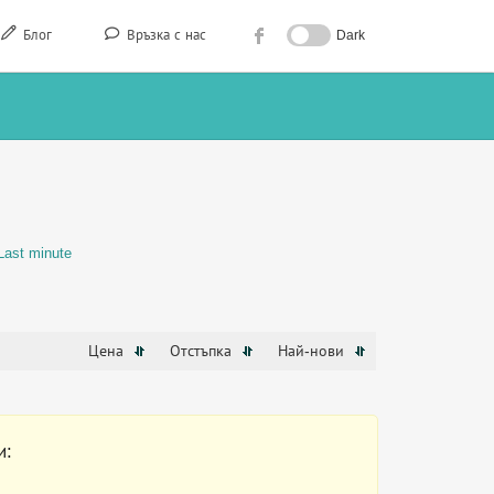
Блог
Връзка с нас
Dark
Last minute
Цена
Отстъпка
Най-нови
и: