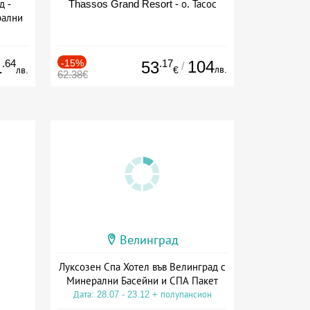
д -
Thassos Grand Resort - о. Тасос
рални
сион
.64
-15%
.17
104
1
53
/
лв.
лв.
€
62.38€
Велинград
Луксозен Спа Хотел във Велинград с
Минерални Басейни и СПА Пакет
Дата: 28.07 - 23.12 + полупансион