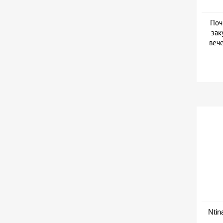
Поч
зак
веч
Дат
Ntin