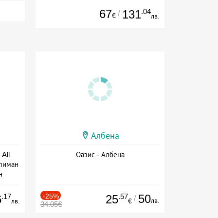
67
.04
131
/
€
лв.
Албена
All
Оазис - Албена
тлиман
н
ive
.17
-25%
.57
50
6
25
/
лв.
лв.
€
34.05€