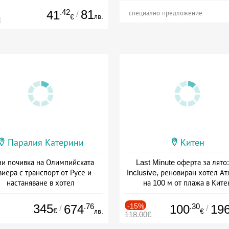
.42
81
41
/
специално предложение
лв.
€
€
Паралия Катерини
Китен
и почивка на Олимпийската
Last Minute оферта за лято: 
виера с транспорт от Русе и
Inclusive, реновиран хотел А
настаняване в хотел
на 100 м от плажа в Ките
Дата: 18.09 - 23.09 + закуска
Дата: 01.06 - 29.09 + all inclus
345
.76
-15%
.30
674
100
19
/
/
€
лв.
€
118.00€