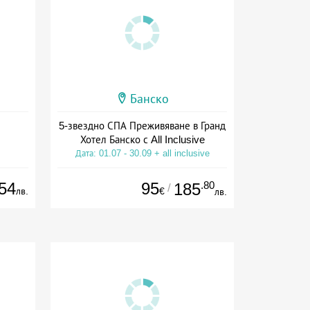
Банско
5-звездно СПА Преживяване в Гранд
Хотел Банско с All Inclusive
Дата: 01.07 - 30.09 + all inclusive
54
95
.80
185
/
лв.
€
лв.