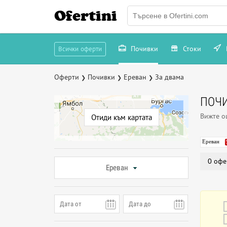
Ofertini
Почивки
Стоки
Всички оферти
Оферти
Почивки
Ереван
За двама
❯
❯
❯
ПОЧИ
Вижте 
Отиди към картата
Ереван
0 офе
Ереван