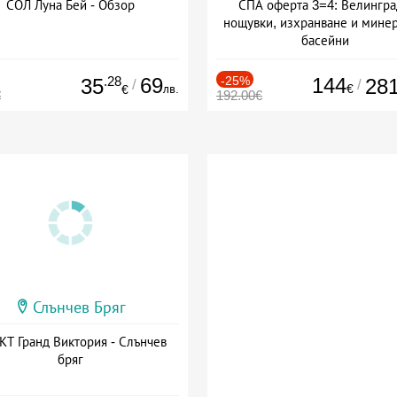
СОЛ Луна Бей - Обзор
СПА оферта 3=4: Велингра
нощувки, изхранване и мине
басейни
Дата: 01.07 - 30.09 + полупан
.28
69
-25%
144
35
28
/
/
лв.
€
€
€
192.00€
Слънчев Бряг
Т Гранд Виктория - Слънчев
бряг