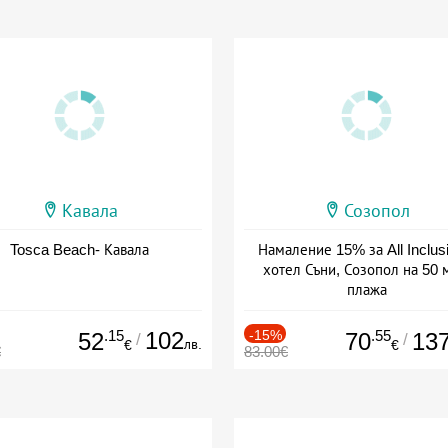
Кавала
Созопол
Tosca Beach- Кавала
Намаление 15% за All Inclus
хотел Съни, Созопол на 50 
плажа
Дата: 30.07 - 30.09 + all inclus
.15
102
-15%
.55
52
70
13
/
/
лв.
€
€
€
83.00€