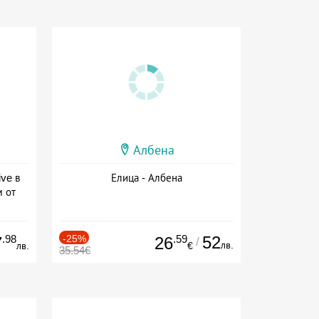
Албена
ive в
Елица - Албена
м от
ive
.98
-25%
.59
52
7
26
/
лв.
лв.
€
35.54€