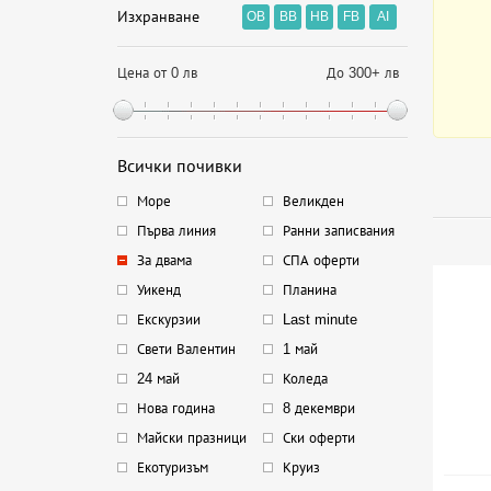
Изхранване
OB
BB
HB
FB
AI
Цена от 0 лв
До 300+ лв
Всички почивки
Море
Великден
Първа линия
Ранни записвания
За двама
СПА оферти
Уикенд
Планина
Екскурзии
Last minute
Свети Валентин
1 май
24 май
Коледа
Нова година
8 декември
Майски празници
Ски оферти
Екотуризъм
Круиз