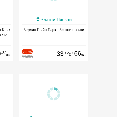
Златни Пясъци
л Княз
Берлин Грийн Парк - Златни пясъци
 със
сион
.97
-25%
.75
66
9
33
/
лв.
лв.
€
44.99€