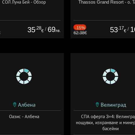
СОЛ Луна Бей - Обзор
Thassos Grand Resort - о. Т
.28
69
-15%
.17
1
35
53
/
/
лв.
€
€
€
62.38€
Албена
Велинград
Оазис - Албена
СПА оферта 3=4: Велингра
нощувки, изхранване и мине
басейни
Дата: 01.07 - 30.09 + полупан