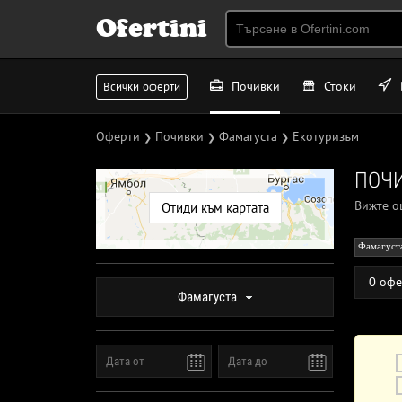
Ofertini
Почивки
Стоки
Всички оферти
Оферти
Почивки
Фамагуста
Екотуризъм
❯
❯
❯
ПОЧИ
Вижте 
Отиди към картата
Фамагуст
0 офе
Фамагуста