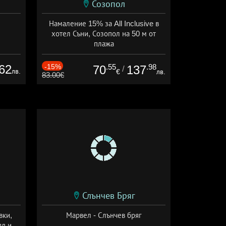
Созопол
Намаление 15% за All Inclusive в
хотел Съни, Созопол на 50 м от
плажа
Дата: 30.07 - 30.09 + all inclusive
62
-15%
.55
.98
70
137
/
лв.
€
лв.
83.00€
Слънчев Бряг
вки,
Марвел - Слънчев бряг
яд и