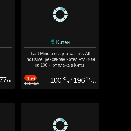
Китен
Last Minute оферта за лято: All
Inclusive, реновиран хотел Атлиман
на 100 м от плажа в Китен
Дата: 01.06 - 29.09 + all inclusive
77
-15%
.30
.17
100
196
/
лв.
€
лв.
118.00€