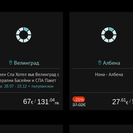
Велинград
Албена
зен Спа Хотел във Велинград с
Нона - Албена
ерални Басейни и СПА Пакет
а: 28.07 - 23.12 + полупансион
67
.04
-25%
.61
131
27
/
/
€
лв.
€
37.02€