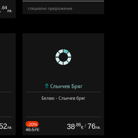
.64
1
специално предложение
лв.
Слънчев Бряг
Белвю - Слънчев бряг
52
-20%
.86
76
38
/
лв.
лв.
€
48.57€