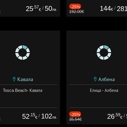
.57
50
-25%
144
25
28
/
/
лв.
€
€
€
192.00€
Кавала
Албена
Tosca Beach- Кавала
Елица - Албена
.15
102
-25%
.59
52
26
/
/
лв.
€
€
€
35.54€