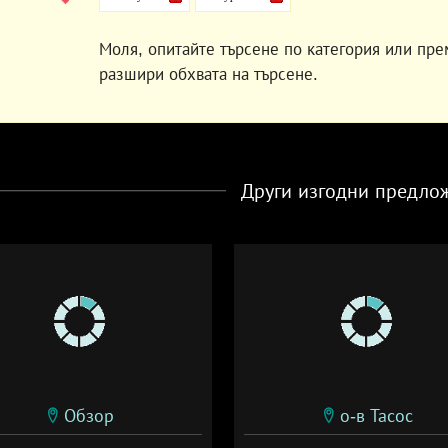
Моля, опитайте търсене по категория или пре
разшири обхвата на търсене.
Други изгодни предло
Обзор
о-в Тасос