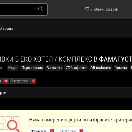
Любими оферти
В града
ВКИ В ЕКО ХОТЕЛ / КОМПЛЕКС В
ФАМАГУС
още:
Море
Първа линия
За двама
СПА оферти
All inclusive
Уикенд
а
Екотуризъм
рти
Няма намерени оферти по избраните критери
Фамагуста
Екотуризъм