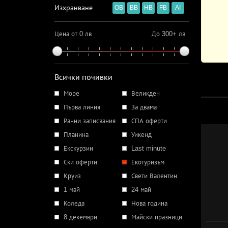
Изхранване
OB
BB
HB
FB
AI
Цена от 0 лв
До 300+ лв
Всички почивки
Море
Великден
Първа линия
За двама
Ранни записвания
СПА оферти
Планина
Уикенд
Екскурзии
Last minute
Ски оферти
Екотуризъм
Круиз
Свети Валентин
1 май
24 май
Коледа
Нова година
8 декември
Майски празници