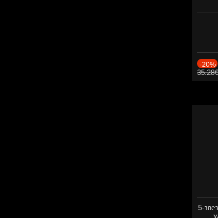
-20%
35.28
5-зве
Х