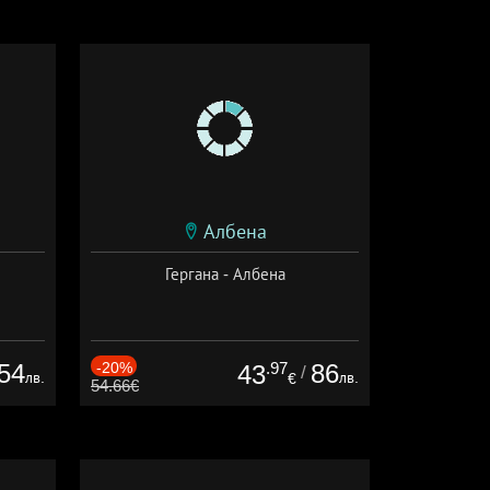
Албена
Гергана - Албена
54
-20%
.97
86
43
/
лв.
лв.
€
54.66€