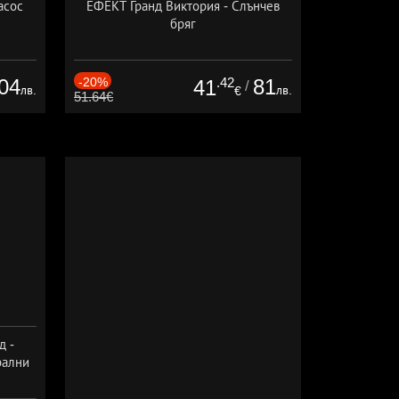
асос
ЕФЕКТ Гранд Виктория - Слънчев
бряг
04
-20%
.42
81
41
/
лв.
лв.
€
51.64€
д -
рални
сион