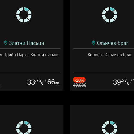
Златни Пясъци
Слънчев Бряг
н Грийн Парк - Златни пясъци
Корона - Слънчев бряг
.75
66
-20%
.37
33
39
/
/
лв.
€
€
€
49.08€