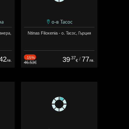
ра
о-в Тасос
виера,
Ntinas Filoxenia - о. Тасос, Гърция
42
-15%
.37
77
39
/
лв.
лв.
€
46.53€