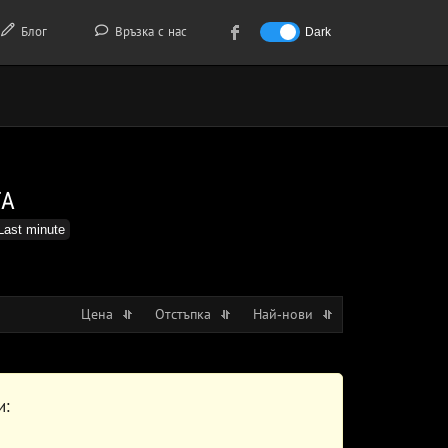
Блог
Връзка с нас
Dark
ТА
Last minute
Цена
Отстъпка
Най-нови
и: