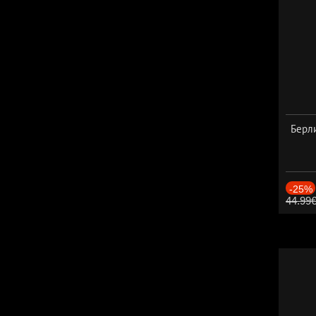
Берли
-25%
44.99