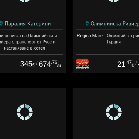
Паралия Катерини
Олимпийска Ривие
и почивка на Олимпийската
Regina Mare - Олимпийска ри
виера с транспорт от Русе и
Гърция
настаняване в хотел
Дата: 18.09 - 23.09 + закуска
345
.76
-16%
.47
674
21
/
/
€
лв.
€
25.57€