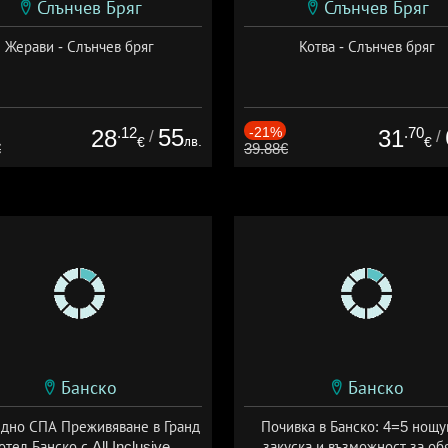
Слънчев Бряг
Слънчев Бряг
Жерави - Слънчев бряг
Котва - Слънчев бряг
.12
55
-21%
.70
28
31
/
/
лв.
€
€
€
39.88€
Банско
Банско
здно СПА Преживяване в Гранд
Почивка в Банско: 4=5 нощу
отел Банско с All Inclusive
закуска и възможност за об