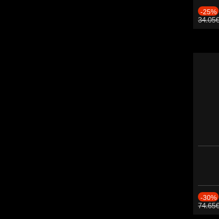
-25%
34.05
-30%
74.65