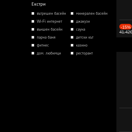
Екстри
вътрешен басейн
минерален басейн
Wi-Fi интернет
джакузи
-15%
външен басейн
сауна
41.42
парна баня
детски кът
фитнес
казино
дом. любимци
ресторант