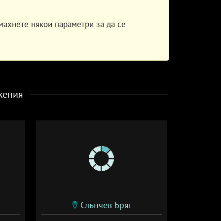
махнете някои параметри за да се
жения
Слънчев Бряг