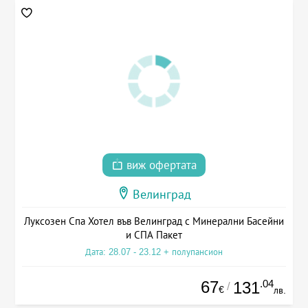
виж офертата
Велинград
Луксозен Спа Хотел във Велинград с Минерални Басейни
и СПА Пакет
Дата: 28.07 - 23.12 + полупансион
67
.04
131
/
€
лв.