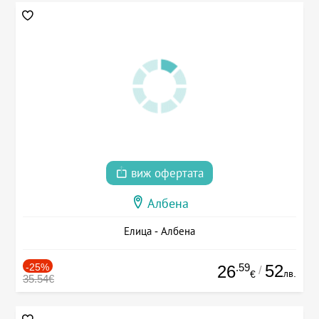
виж офертата
Албена
Елица - Албена
-25%
.59
52
26
/
лв.
€
35.54€