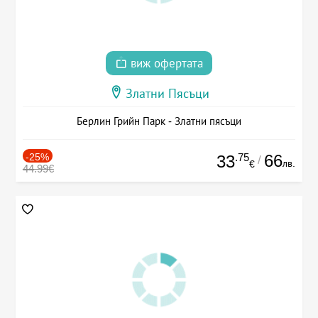
виж офертата
Златни Пясъци
Берлин Грийн Парк - Златни пясъци
-25%
.75
66
33
/
лв.
€
44.99€