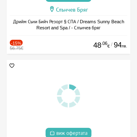
Слънчев Бряг
Дрийм Съни Бийч Резорт § СПА / Dreams Sunny Beach
Resort and Spa / - Слънчев бряг
-15%
.06
94
48
/
лв.
€
56.75€
виж офертата