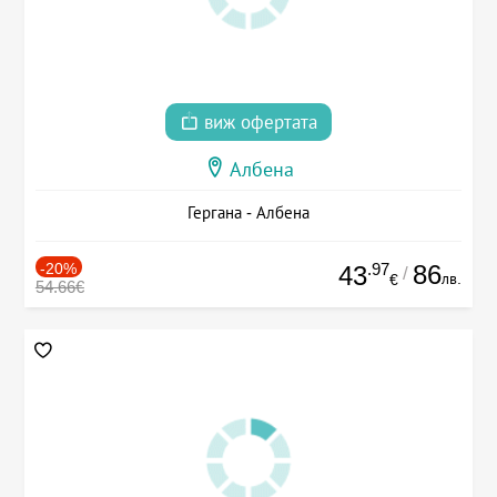
виж офертата
Албена
Гергана - Албена
-20%
.97
86
43
/
лв.
€
54.66€