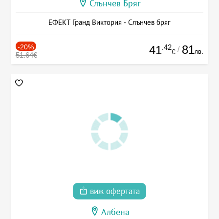
Слънчев Бряг
ЕФЕКТ Гранд Виктория - Слънчев бряг
-20%
.42
81
41
/
лв.
€
51.64€
виж офертата
Албена