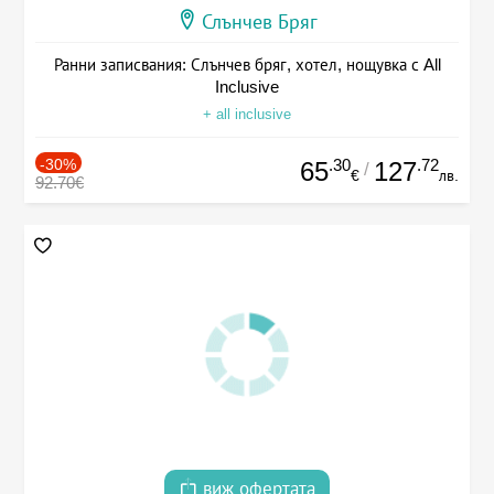
Слънчев Бряг
Ранни записвания: Слънчев бряг, хотел, нощувка с All
Inclusive
+ all inclusive
-30%
.30
.72
65
127
/
€
лв.
92.70€
виж офертата