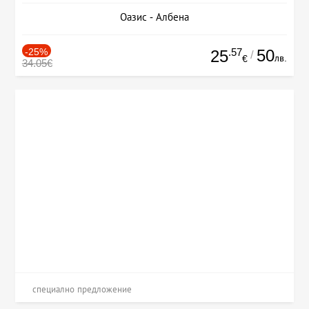
Оазис - Албена
-25%
.57
50
25
/
лв.
€
34.05€
специално предложение