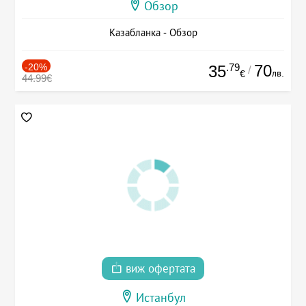
Обзор
Казабланка - Обзор
-20%
.79
70
35
/
лв.
€
44.99€
виж офертата
Истанбул