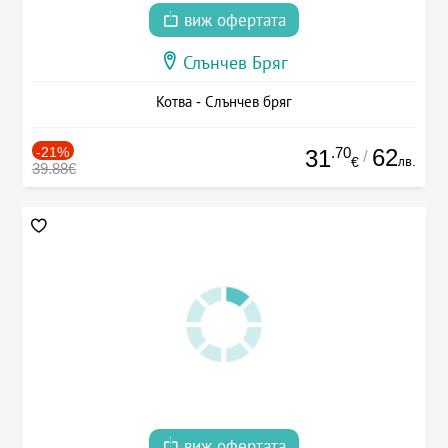
виж офертата
Слънчев Бряг
Котва - Слънчев бряг
-21%
.70
62
31
/
лв.
€
39.88€
виж офертата