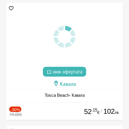
виж офертата
Кавала
Tosca Beach- Кавала
-30%
.15
102
52
/
лв.
€
74.65€