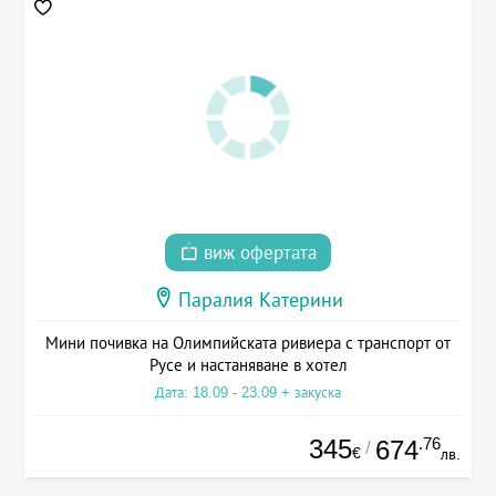
виж офертата
Паралия Катерини
Мини почивка на Олимпийската ривиера с транспорт от
Русе и настаняване в хотел
Дата: 18.09 - 23.09 + закуска
345
.76
674
/
€
лв.