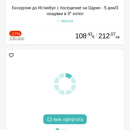
Екскурзия до Истанбул с посещение на Одрин - 5 дни/3
нощувки в 3* хотел
+ закуска
-17%
.43
.07
108
212
/
€
лв.
130.00€
виж офертата