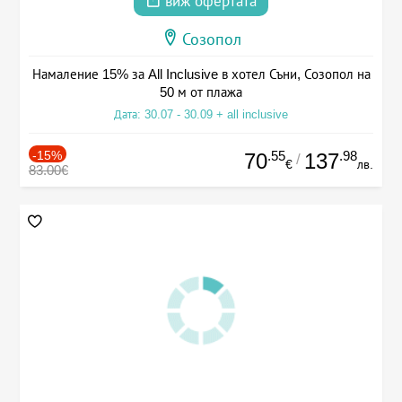
виж офертата
Созопол
Намаление 15% за All Inclusive в хотел Съни, Созопол на
50 м от плажа
Дата: 30.07 - 30.09 + all inclusive
-15%
.55
.98
70
137
/
€
лв.
83.00€