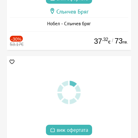
Слънчев Бряг
Нобел - Слънчев бряг
-30%
.32
73
37
/
лв.
€
53.17€
виж офертата