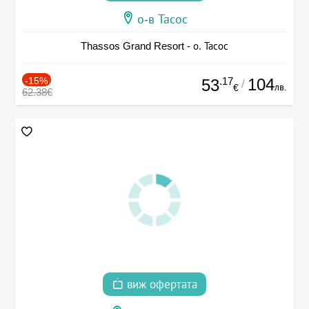
о-в Тасос
Thassos Grand Resort - о. Тасос
-15%
.17
104
53
/
лв.
€
62.38€
виж офертата