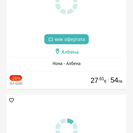
виж офертата
Албена
Нона - Албена
-25%
.61
54
27
/
лв.
€
37.02€