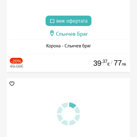
виж офертата
Слънчев Бряг
Корона - Слънчев бряг
-20%
.37
77
39
/
лв.
€
49.08€