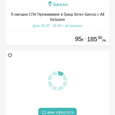
Банско
5-звездно СПА Преживяване в Гранд Хотел Банско с All
Inclusive
Дата: 01.07 - 30.09 + all inclusive
95
.80
185
/
€
лв.
виж офертата