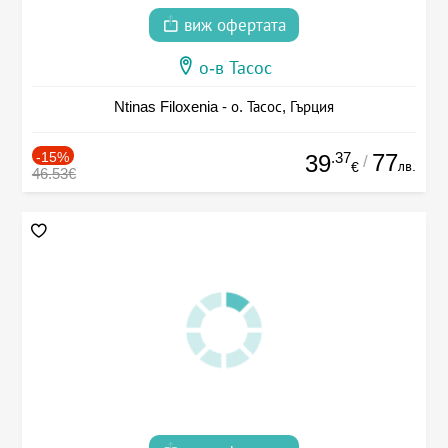
виж офертата
о-в Тасос
Ntinas Filoxenia - о. Тасос, Гърция
-15%
.37
77
39
/
лв.
€
46.53€