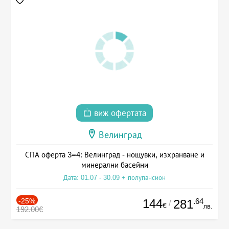
виж офертата
Велинград
СПА оферта 3=4: Велинград - нощувки, изхранване и
минерални басейни
Дата: 01.07 - 30.09 + полупансион
-25%
144
.64
281
/
€
лв.
192.00€