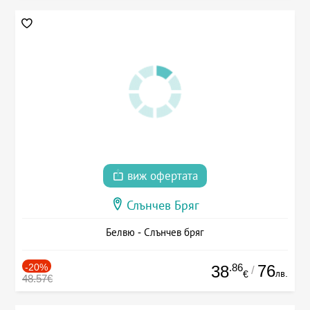
виж офертата
Слънчев Бряг
Белвю - Слънчев бряг
-20%
.86
76
38
/
лв.
€
48.57€