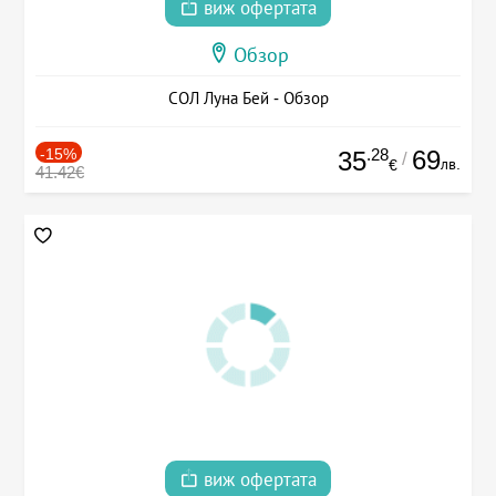
виж офертата
Обзор
СОЛ Луна Бей - Обзор
-15%
.28
69
35
/
лв.
€
41.42€
виж офертата