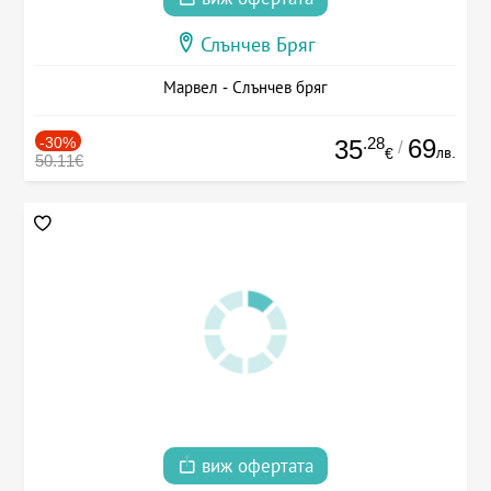
Слънчев Бряг
Марвел - Слънчев бряг
-30%
.28
69
35
/
лв.
€
50.11€
виж офертата