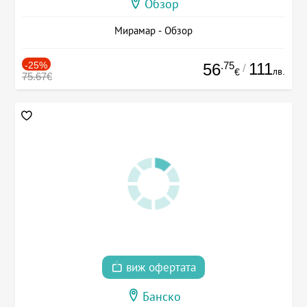
Обзор
Мирамар - Обзор
-25%
.75
111
56
/
лв.
€
75.67€
виж офертата
Банско