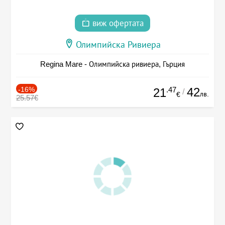
виж офертата
Олимпийска Ривиера
Regina Mare - Олимпийска ривиера, Гърция
-16%
.47
42
21
/
лв.
€
25.57€