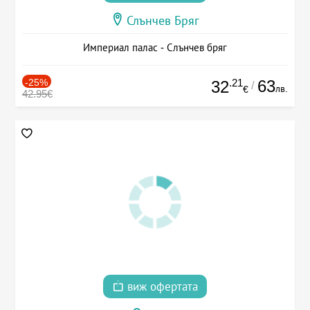
Слънчев Бряг
Империал палас - Слънчев бряг
-25%
.21
63
32
/
лв.
€
42.95€
виж офертата