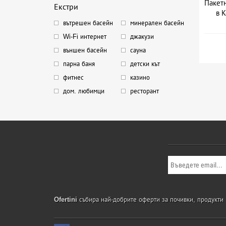
Пакетн
Екстри
в 
вътрешен басейн
минерален басейн
Wi-Fi интернет
джакузи
външен басейн
сауна
парна баня
детски кът
фитнес
казино
дом. любимци
ресторант
Ofertini
събира най-добрите оферти за почивки, продукти и