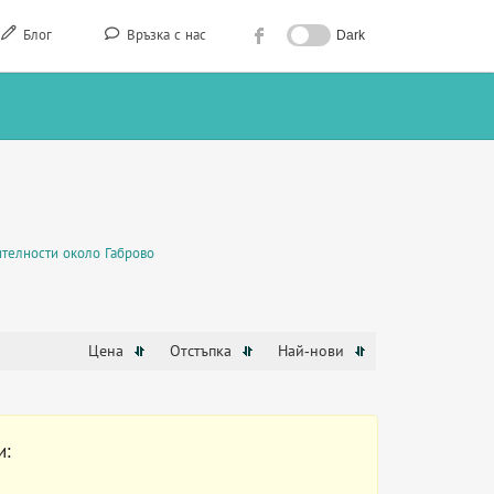
Блог
Връзка с нас
Dark
телности около Габрово
Цена
Отстъпка
Най-нови
и: