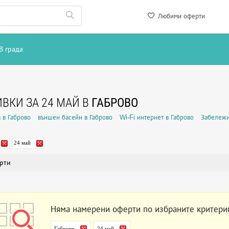
Любими оферти
В града
ВКИ ЗА 24 МАЙ В
ГАБРОВО
 в Габрово
външен басейн в Габрово
Wi-Fi интернет в Габрово
Забележи
24 май
рти
Няма намерени оферти по избраните критери
Габрово
24 май