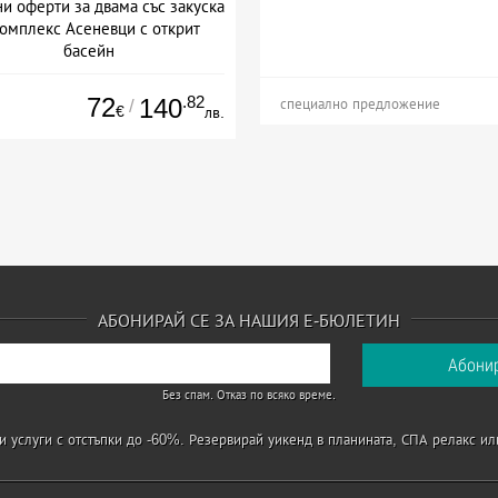
и оферти за двама със закуска
Комплекс Асеневци с открит
басейн
Дата: 26.06 - 07.09 + закуска
72
.82
140
/
специално предложение
€
лв.
АБОНИРАЙ СЕ ЗА НАШИЯ Е-БЮЛЕТИН
Без спам. Отказ по всяко време.
 услуги с отстъпки до -60%. Резервирай уикенд в планината, СПА релакс ил