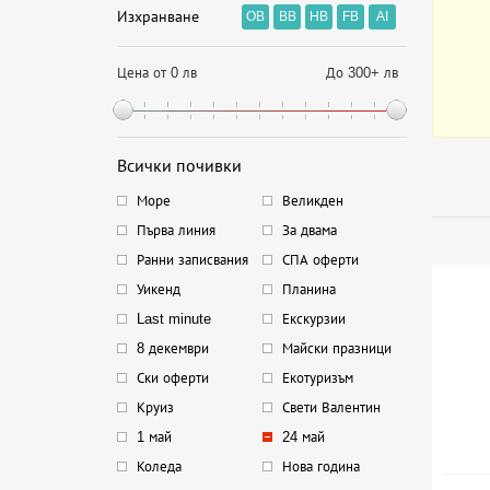
Изхранване
OB
BB
HB
FB
AI
Цена от 0 лв
До 300+ лв
Всички почивки
Море
Великден
Първа линия
За двама
Ранни записвания
СПА оферти
Уикенд
Планина
Last minute
Екскурзии
8 декември
Майски празници
Ски оферти
Екотуризъм
Круиз
Свети Валентин
1 май
24 май
Коледа
Нова година