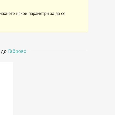
махнете някои параметри за да се
т до
Габрово