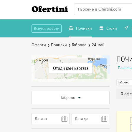
Ofertini
Почивки
Стоки
Всички оферти
Оферти
Почивки
Габрово
24 май
❯
❯
❯
ПОЧИ
Планина
Отиди към картата
Габрово
0 офе
Габрово