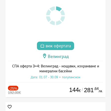
виж офертата
Велинград
СПА оферта 3=4: Велинград - нощувки, изхранване и
минерални басейни
Дата: 01.07 - 30.09 + полупансион
-25%
144
.64
281
/
€
лв.
192.00€