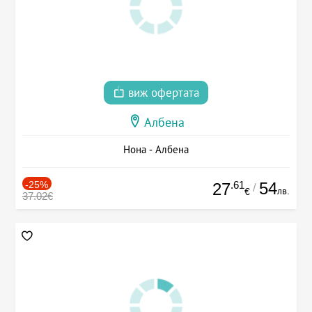
виж офертата
Албена
Нона - Албена
-25%
.61
54
27
/
лв.
€
37.02€