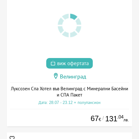
виж офертата
Велинград
Луксозен Спа Хотел във Велинград с Минерални Басейни
и СПА Пакет
Дата: 28.07 - 23.12 + полупансион
67
.04
131
/
€
лв.