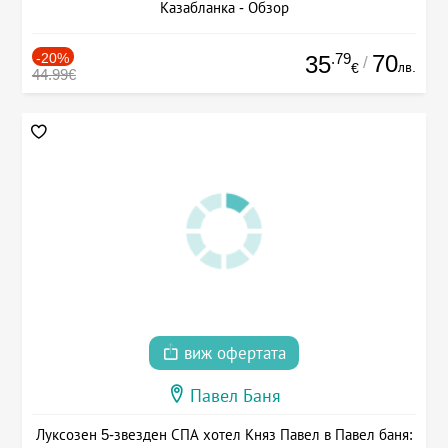
Казабланка - Обзор
-20%
.79
70
35
/
лв.
€
44.99€
виж офертата
Павел Баня
Луксозен 5-звезден СПА хотел Княз Павел в Павел баня: