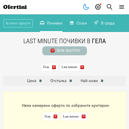
Ofertini
Почивки
Стоки
В града
Всички оферти
LAST MINUTE ПОЧИВКИ В
ГЕЛА
ВИЖ ФИЛТРИ
Гела
Last minute
Цена
Отстъпка
Най-нови
Няма намерени оферти по избраните критерии:
Гела
Last minute