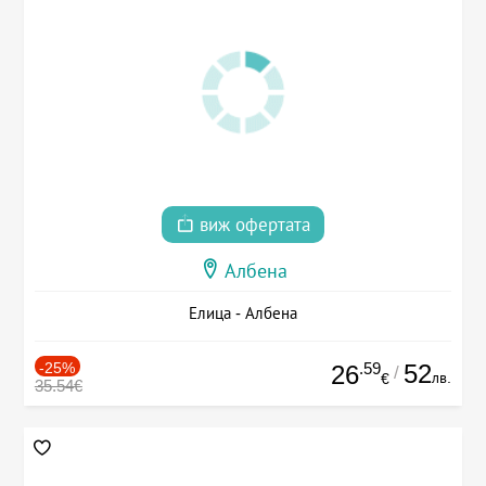
виж офертата
Албена
Елица - Албена
-25%
.59
52
26
/
лв.
€
35.54€