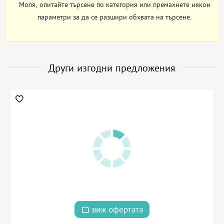
Моля, опитайте търсене по категория или премахнете някои
параметри за да се разшири обхвата на търсене.
Други изгодни предложения
виж офертата