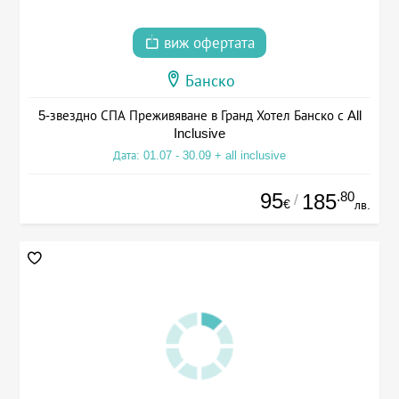
виж офертата
Банско
5-звездно СПА Преживяване в Гранд Хотел Банско с All
Inclusive
Дата: 01.07 - 30.09 + all inclusive
95
.80
185
/
€
лв.