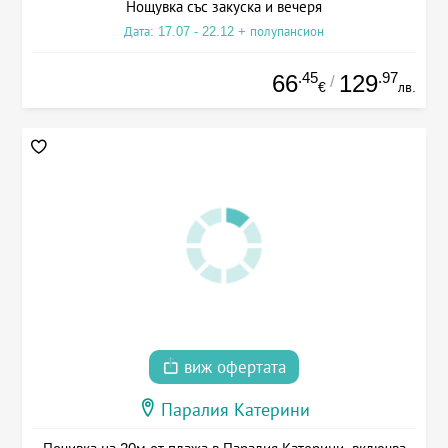
Нощувка със закуска и вечеря
Дата: 17.07 - 22.12 + полупансион
.45
.97
66
129
/
€
лв.
виж офертата
Паралия Катерини