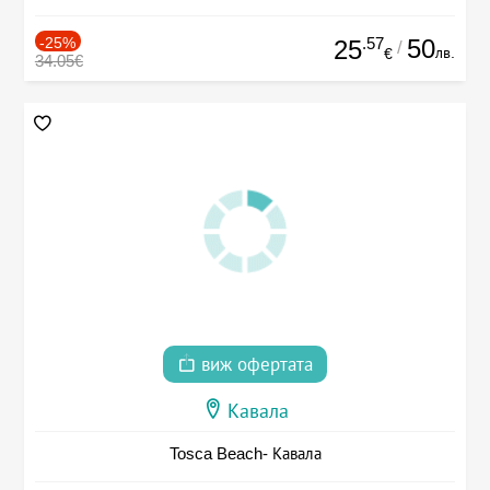
-25%
.57
50
25
/
лв.
€
34.05€
виж офертата
Кавала
Tosca Beach- Кавала