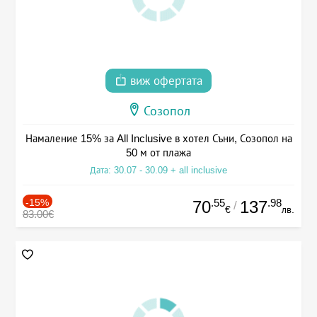
виж офертата
Созопол
Намаление 15% за All Inclusive в хотел Съни, Созопол на
50 м от плажа
Дата: 30.07 - 30.09 + all inclusive
-15%
.55
.98
70
137
/
€
лв.
83.00€