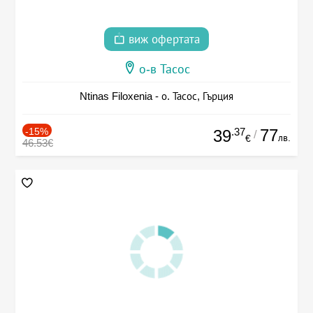
виж офертата
о-в Тасос
Ntinas Filoxenia - о. Тасос, Гърция
-15%
.37
77
39
/
лв.
€
46.53€