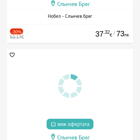
Слънчев Бряг
Нобел - Слънчев бряг
-30%
.32
73
37
/
лв.
€
53.17€
виж офертата
Слънчев Бряг