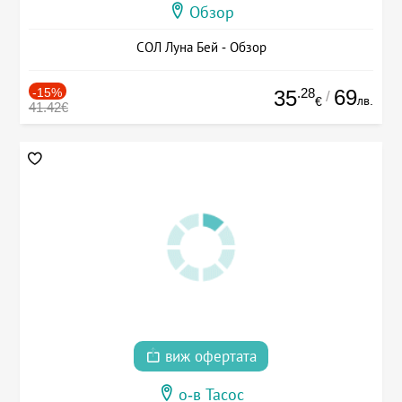
Обзор
СОЛ Луна Бей - Обзор
-15%
.28
69
35
/
лв.
€
41.42€
виж офертата
о-в Тасос