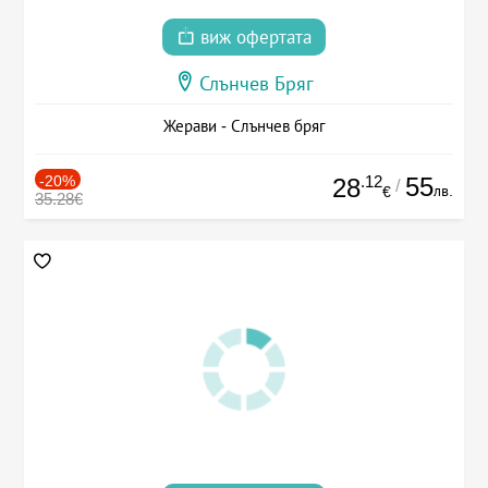
виж офертата
Слънчев Бряг
Жерави - Слънчев бряг
-20%
.12
55
28
/
лв.
€
35.28€