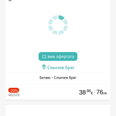
виж офертата
Слънчев Бряг
Белвю - Слънчев бряг
-20%
.86
76
38
/
лв.
€
48.57€