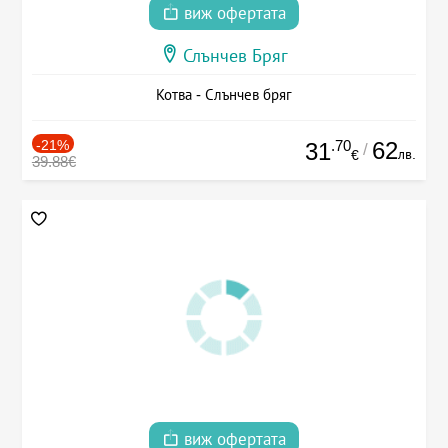
виж офертата
Слънчев Бряг
Котва - Слънчев бряг
-21%
.70
62
31
/
лв.
€
39.88€
виж офертата