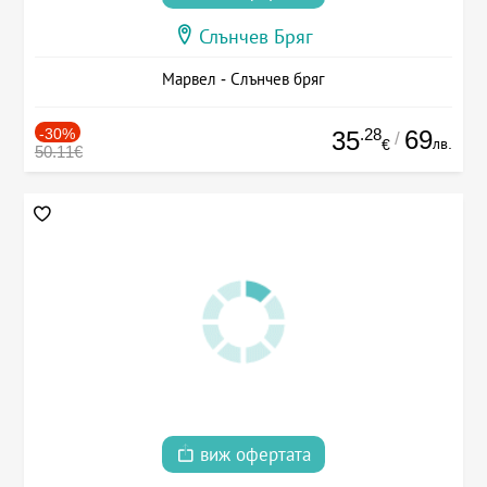
Слънчев Бряг
Марвел - Слънчев бряг
-30%
.28
69
35
/
лв.
€
50.11€
виж офертата