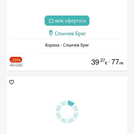
виж офертата
Слънчев Бряг
Корона - Слънчев бряг
-20%
.37
77
39
/
лв.
€
49.08€