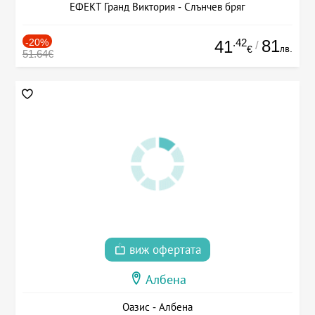
ЕФЕКТ Гранд Виктория - Слънчев бряг
-20%
.42
81
41
/
лв.
€
51.64€
виж офертата
Албена
Оазис - Албена