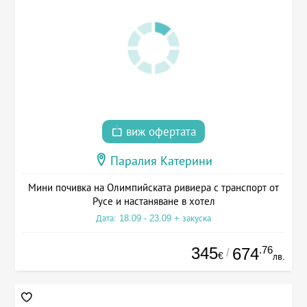
виж офертата
Паралия Катерини
Мини почивка на Олимпийската ривиера с транспорт от
Русе и настаняване в хотел
Дата: 18.09 - 23.09 + закуска
345
.76
674
/
€
лв.