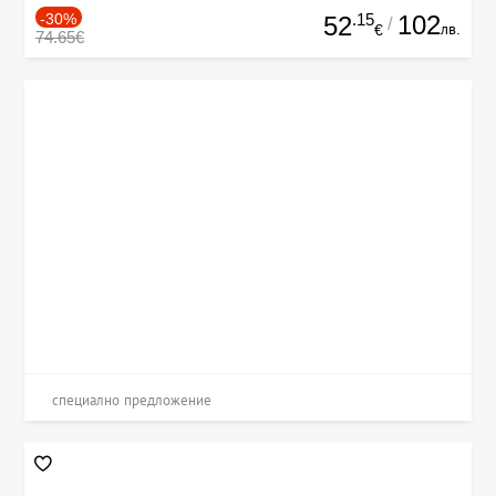
-30%
.15
102
52
/
лв.
€
74.65€
специално предложение