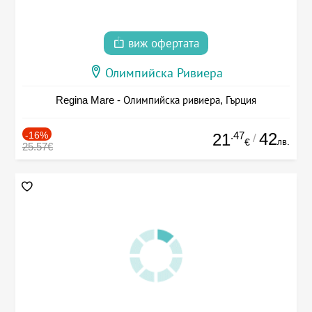
виж офертата
Олимпийска Ривиера
Regina Mare - Олимпийска ривиера, Гърция
-16%
.47
42
21
/
лв.
€
25.57€