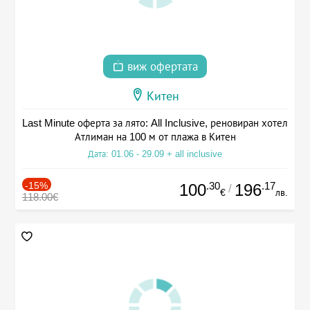
виж офертата
Китен
Last Minute оферта за лято: All Inclusive, реновиран хотел
Атлиман на 100 м от плажа в Китен
Дата: 01.06 - 29.09 + all inclusive
-15%
.30
.17
100
196
/
€
лв.
118.00€