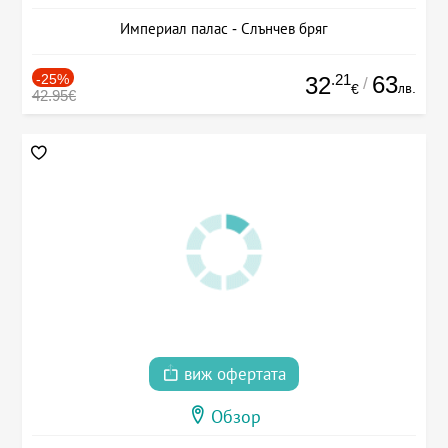
Империал палас - Слънчев бряг
-25%
.21
63
32
/
лв.
€
42.95€
виж офертата
Обзор