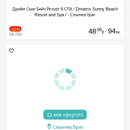
Дрийм Съни Бийч Резорт § СПА / Dreams Sunny Beach
Resort and Spa / - Слънчев бряг
-15%
.06
94
48
/
лв.
€
56.75€
виж офертата
Слънчев Бряг