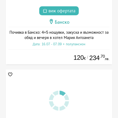
виж офертата
Банско
Почивка в Банско: 4=5 нощувки, закуска и възможност за
обяд и вечеря в хотел Мария Антоанета
Дата: 16.07 - 07.09 + полупансион
120
.70
234
/
€
лв.