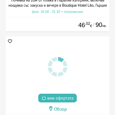
Почивка на 20м от плажа в Паралия Катерини, включва
нощувка със закуска и вечеря в Boutique Hotel Lito, Гърция
Дата: 16.04 - 31.10 + полупансион
.02
90
46
/
лв.
€
виж офертата
Обзор