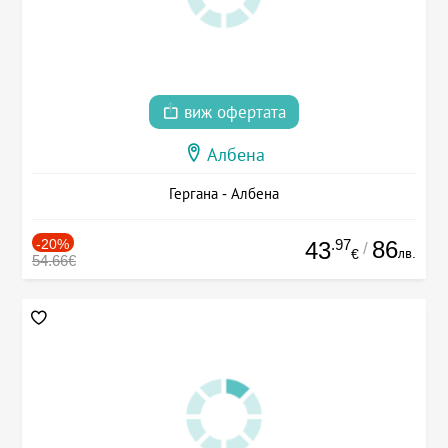
виж офертата
Албена
Гергана - Албена
-20%
.97
86
43
/
лв.
€
54.66€