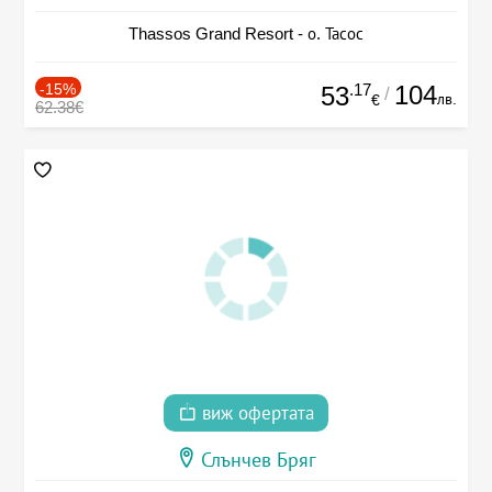
Thassos Grand Resort - о. Тасос
-15%
.17
104
53
/
лв.
€
62.38€
виж офертата
Слънчев Бряг