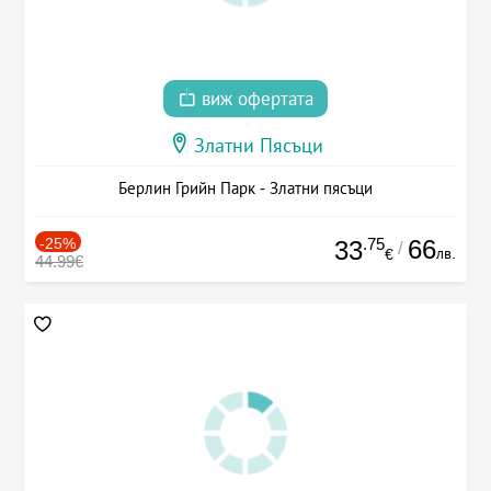
виж офертата
Златни Пясъци
Берлин Грийн Парк - Златни пясъци
-25%
.75
66
33
/
лв.
€
44.99€