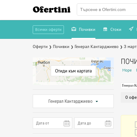
Ofertini
Почивки
Стоки
Всички оферти
Оферти
Почивки
Генерал Кантарджиево
3 март
❯
❯
❯
ПОЧИ
Море
Отиди към картата
Генерал 
0 офе
Генерал Кантарджиево