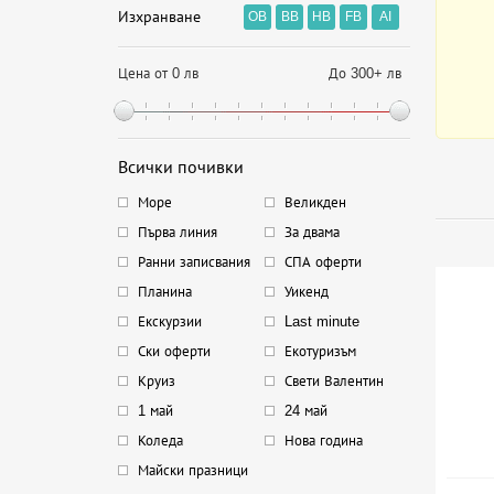
Изхранване
OB
BB
HB
FB
AI
Цена от 0 лв
До 300+ лв
Всички почивки
Море
Великден
Първа линия
За двама
Ранни записвания
СПА оферти
Планина
Уикенд
Екскурзии
Last minute
Ски оферти
Екотуризъм
Круиз
Свети Валентин
1 май
24 май
Коледа
Нова година
Майски празници