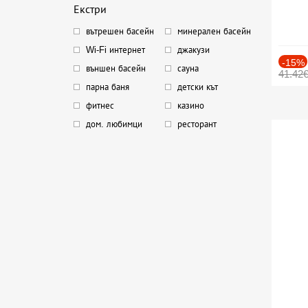
Екстри
вътрешен басейн
минерален басейн
Wi-Fi интернет
джакузи
-15%
външен басейн
сауна
41.42
парна баня
детски кът
фитнес
казино
дом. любимци
ресторант