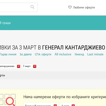
Любими оферти
В града
ВКИ ЗА 3 МАРТ В
ГЕНЕРАЛ КАНТАРДЖИЕВО
Първа линия
За двама
СПА оферти
All inclusive
Уикенд
Last minute
Кантарджиево
3 март
рти
Няма намерени оферти по избраните критери
Генерал Кантарджиево
3 март