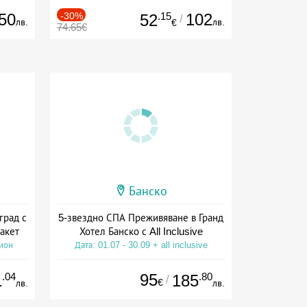
50
-30%
.15
102
52
/
лв.
лв.
€
74.65€
Банско
град с
5-звездно СПА Преживяване в Гранд
акет
Хотел Банско с All Inclusive
сион
Дата: 01.07 - 30.09 + all inclusive
.04
95
.80
1
185
/
€
лв.
лв.