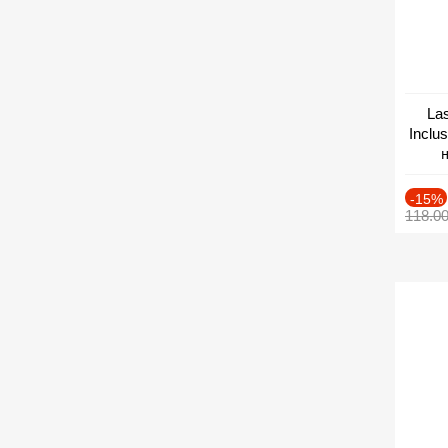
Las
Inclu
н
Дат
-15%
118.0