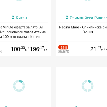
Китен
Олимпийска Ривие
t Minute оферта за лято: All
Regina Mare - Олимпийска ри
sive, реновиран хотел Атлиман
Гърция
а 100 м от плажа в Китен
а: 01.06 - 29.09 + all inclusive
.30
.17
-16%
.47
100
196
21
/
/
€
лв.
€
0€
25.57€