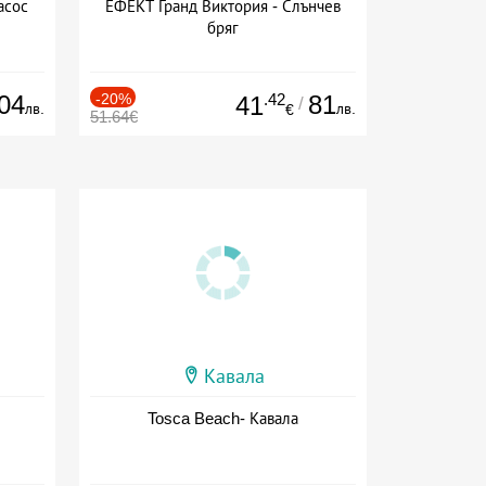
асос
ЕФЕКТ Гранд Виктория - Слънчев
бряг
04
-20%
.42
81
41
/
лв.
лв.
€
51.64€
Кавала
Tosca Beach- Кавала