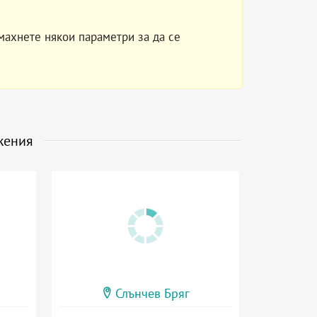
махнете някои параметри за да се
жения
Слънчев Бряг