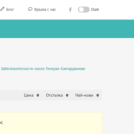
Блог
Връзка с нас
Dark
Забележителности около Генерал Кантарджиево
Цена
Отстъпка
Най-нови
и: