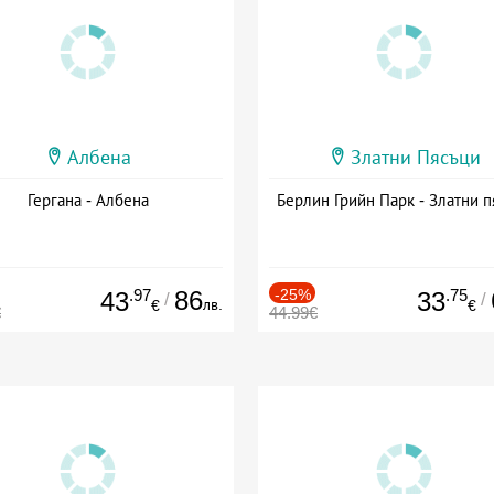
Албена
Златни Пясъци
Гергана - Албена
Берлин Грийн Парк - Златни п
.97
86
-25%
.75
43
33
/
/
лв.
€
€
€
44.99€