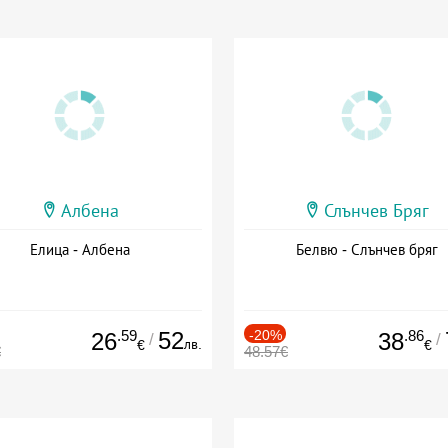
Албена
Слънчев Бряг
Елица - Албена
Белвю - Слънчев бряг
.59
52
-20%
.86
26
38
/
/
лв.
€
€
€
48.57€