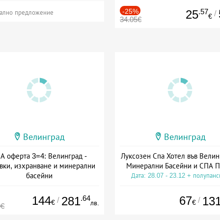
-25%
.57
25
/
ално предложение
€
34.05€
Велинград
Велинград
А оферта 3=4: Велинград -
Луксозен Спа Хотел във Велин
вки, изхранване и минерални
Минерални Басейни и СПА П
басейни
Дата: 28.07 - 23.12 + полупан
а: 01.07 - 30.09 + полупансион
144
.64
67
281
13
/
/
€
€
лв.
0€