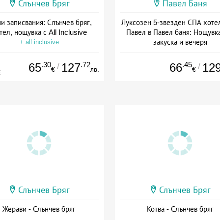
Слънчев Бряг
Павел Баня
и записвания: Слънчев бряг,
Луксозен 5-звезден СПА хоте
тел, нощувка с All Inclusive
Павел в Павел баня: Нощувка
закуска и вечеря
+ all inclusive
Дата: 17.07 - 22.12 + полупан
.30
.72
.45
65
127
66
12
/
/
€
лв.
€
€
Слънчев Бряг
Слънчев Бряг
Жерави - Слънчев бряг
Котва - Слънчев бряг