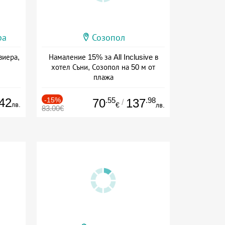
ра
Созопол
виера,
Намаление 15% за All Inclusive в
хотел Съни, Созопол на 50 м от
плажа
Дата: 30.07 - 30.09 + all inclusive
42
-15%
.55
.98
70
137
/
лв.
€
лв.
83.00€