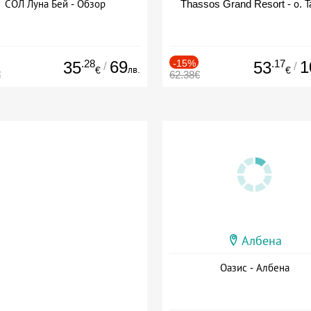
СОЛ Луна Бей - Обзор
Thassos Grand Resort - о. Т
.28
69
-15%
.17
1
35
53
/
/
лв.
€
€
€
62.38€
Албена
Оазис - Албена