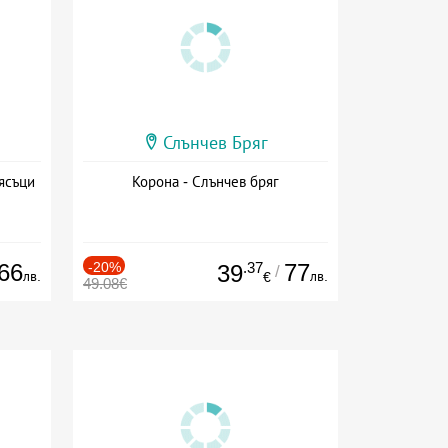
Слънчев Бряг
ясъци
Корона - Слънчев бряг
66
-20%
.37
77
39
/
лв.
лв.
€
49.08€