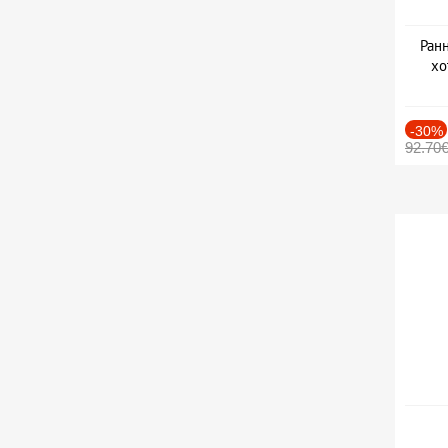
Ранн
хо
-30%
92.70