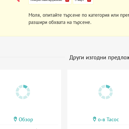
Моля, опитайте търсене по категория или пре
разшири обхвата на търсене.
Други изгодни предло
Обзор
о-в Тасос