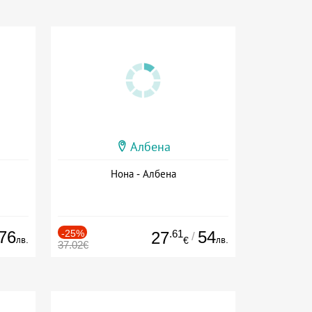
Албена
Нона - Албена
76
-25%
.61
54
27
/
лв.
лв.
€
37.02€