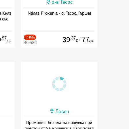
о-в Тасос
л Княз
Ntinas Filoxenia - о. Тасос, Гърция
 със
сион
.97
-15%
.37
77
9
39
/
лв.
лв.
€
46.53€
Ловеч
Промоция: Безплатна нощувка при
престой от 3+ нощувки в Парк Хотел