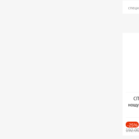
специ
СП
нощу
Дат
-25%
192.0