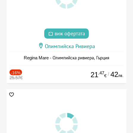
виж офертата
Олимпийска Ривиера
Regina Mare - Олимпийска ривиера, Гърция
-16%
.47
42
21
/
лв.
€
25.57€