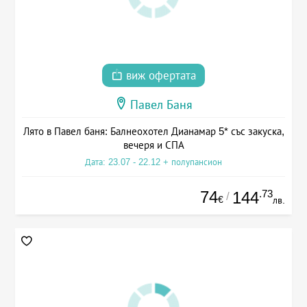
виж офертата
Павел Баня
Лято в Павел баня: Балнеохотел Дианамар 5* със закуска,
вечеря и СПА
Дата: 23.07 - 22.12 + полупансион
74
.73
144
/
€
лв.