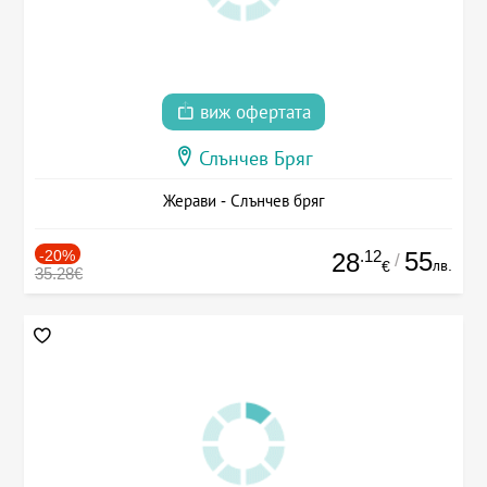
виж офертата
Слънчев Бряг
Жерави - Слънчев бряг
-20%
.12
55
28
/
лв.
€
35.28€