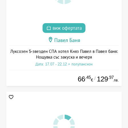
виж офертата
Павел Баня
Луксозен 5-звезден СПА хотел Княз Павел в Павел баня:
Нощувка със закуска и вечеря
Дата: 17.07 - 22.12 + полупансион
.45
.97
66
129
/
€
лв.