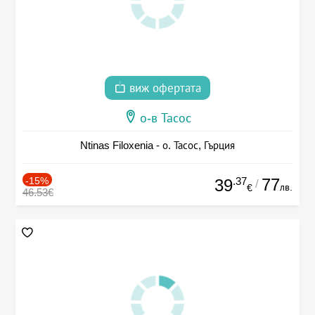
виж офертата
о-в Тасос
Ntinas Filoxenia - о. Тасос, Гърция
-15%
.37
77
39
/
лв.
€
46.53€