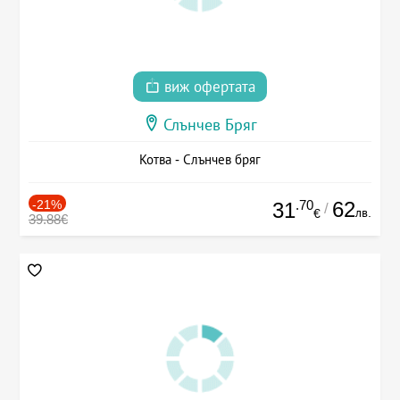
виж офертата
Слънчев Бряг
Котва - Слънчев бряг
-21%
.70
62
31
/
лв.
€
39.88€