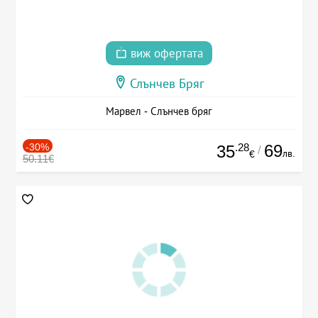
виж офертата
Слънчев Бряг
Марвел - Слънчев бряг
-30%
.28
69
35
/
лв.
€
50.11€