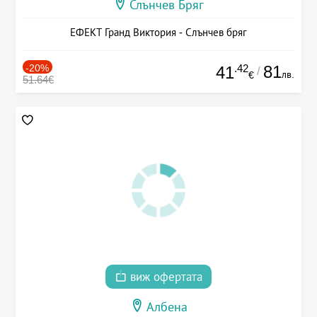
Слънчев Бряг
ЕФЕКТ Гранд Виктория - Слънчев бряг
-20%
.42
81
41
/
лв.
€
51.64€
виж офертата
Албена