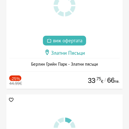
виж офертата
Златни Пясъци
Берлин Грийн Парк - Златни пясъци
-25%
.75
66
33
/
лв.
€
44.99€