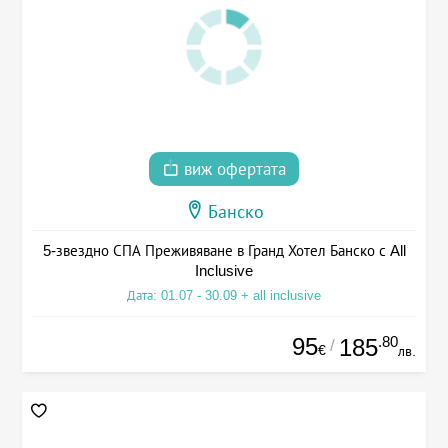
виж офертата
Банско
5-звездно СПА Преживяване в Гранд Хотел Банско с All
Inclusive
Дата: 01.07 - 30.09 + all inclusive
95
.80
185
/
€
лв.