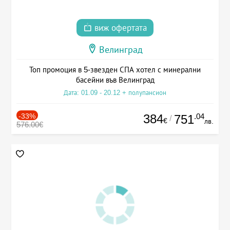
виж офертата
Велинград
Топ промоция в 5-звезден СПА хотел с минерални
басейни във Велинград
Дата: 01.09 - 20.12 + полупансион
-33%
384
.04
751
/
€
лв.
576.00€