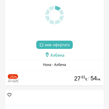
виж офертата
Албена
Нона - Албена
-25%
.61
54
27
/
лв.
€
37.02€