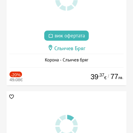
виж офертата
Слънчев Бряг
Корона - Слънчев бряг
-20%
.37
77
39
/
лв.
€
49.08€