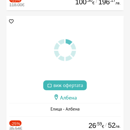
.30
.17
100
196
/
€
лв.
118.00€
виж офертата
Албена
Елица - Албена
-25%
.59
52
26
/
лв.
€
35.54€