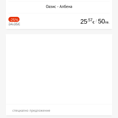
Оазис - Албена
-25%
.57
50
25
/
лв.
€
34.05€
специално предложение