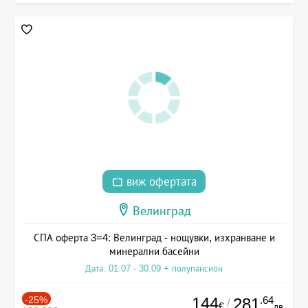
виж офертата
Велинград
СПА оферта 3=4: Велинград - нощувки, изхранване и
минерални басейни
Дата: 01.07 - 30.09 + полупансион
-25%
144
.64
281
/
€
лв.