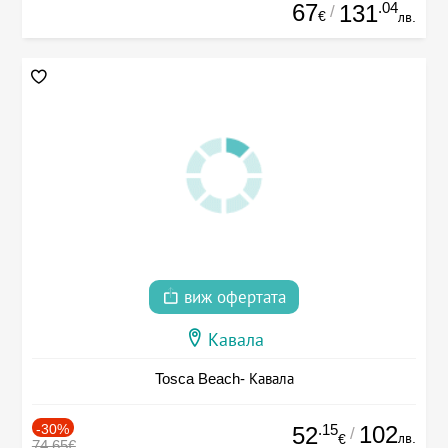
67
.04
131
/
€
лв.
виж офертата
Кавала
Tosca Beach- Кавала
-30%
.15
102
52
/
лв.
€
74.65€