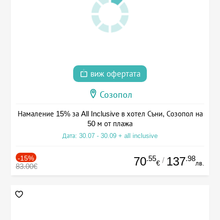
виж офертата
Созопол
Намаление 15% за All Inclusive в хотел Съни, Созопол на
50 м от плажа
Дата: 30.07 - 30.09 + all inclusive
-15%
.55
.98
70
137
/
€
лв.
83.00€