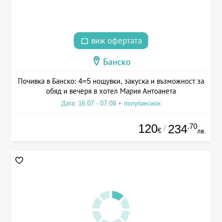
виж офертата
Банско
Почивка в Банско: 4=5 нощувки, закуска и възможност за
обяд и вечеря в хотел Мария Антоанета
Дата: 16.07 - 07.09 + полупансион
120
.70
234
/
€
лв.