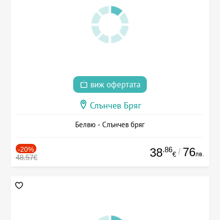
виж офертата
Слънчев Бряг
Белвю - Слънчев бряг
-20%
.86
76
38
/
лв.
€
48.57€