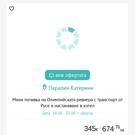
виж офертата
Паралия Катерини
Мини почивка на Олимпийската ривиера с транспорт от
Русе и настаняване в хотел
Дата: 18.09 - 23.09 + закуска
345
.76
674
/
€
лв.