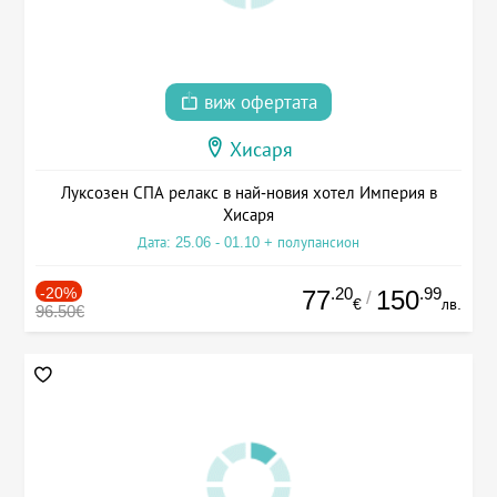
виж офертата
Хисаря
Луксозен СПА релакс в най-новия хотел Империя в
Хисаря
Дата: 25.06 - 01.10 + полупансион
-20%
.20
.99
77
150
/
€
лв.
96.50€