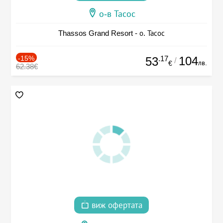
о-в Тасос
Thassos Grand Resort - о. Тасос
-15%
.17
104
53
/
лв.
€
62.38€
виж офертата