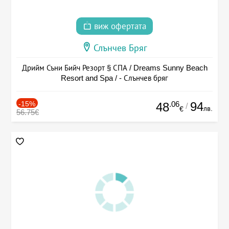
виж офертата
Слънчев Бряг
Дрийм Съни Бийч Резорт § СПА / Dreams Sunny Beach
Resort and Spa / - Слънчев бряг
-15%
.06
94
48
/
лв.
€
56.75€