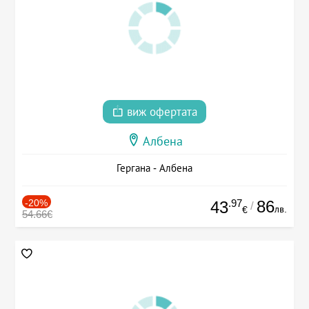
виж офертата
Албена
Гергана - Албена
-20%
.97
86
43
/
лв.
€
54.66€