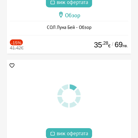
виж офертата
Обзор
СОЛ Луна Бей - Обзор
-15%
.28
69
35
/
лв.
€
41.42€
виж офертата