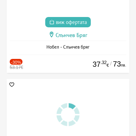
виж офертата
Слънчев Бряг
Нобел - Слънчев бряг
-30%
.32
73
37
/
лв.
€
53.17€