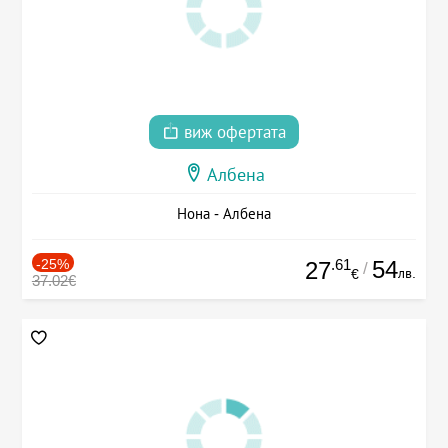
виж офертата
Албена
Нона - Албена
-25%
.61
54
27
/
лв.
€
37.02€