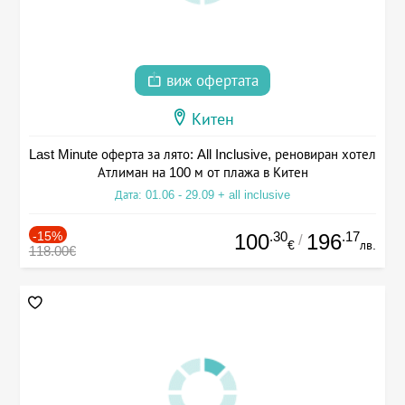
виж офертата
Китен
Last Minute оферта за лято: All Inclusive, реновиран хотел
Атлиман на 100 м от плажа в Китен
Дата: 01.06 - 29.09 + all inclusive
-15%
.30
.17
100
196
/
€
лв.
118.00€