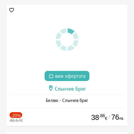
виж офертата
Слънчев Бряг
Белвю - Слънчев бряг
-20%
.86
76
38
/
лв.
€
48.57€