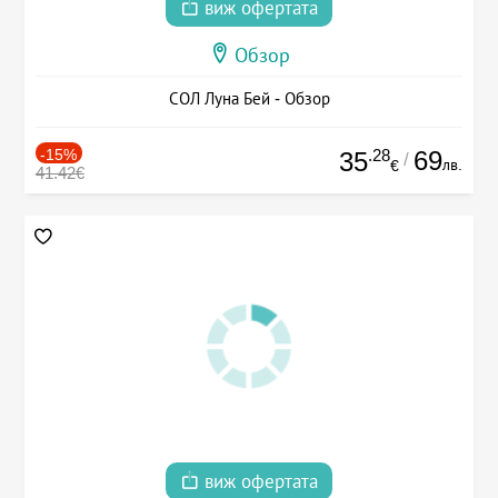
виж офертата
Обзор
СОЛ Луна Бей - Обзор
-15%
.28
69
35
/
лв.
€
41.42€
виж офертата