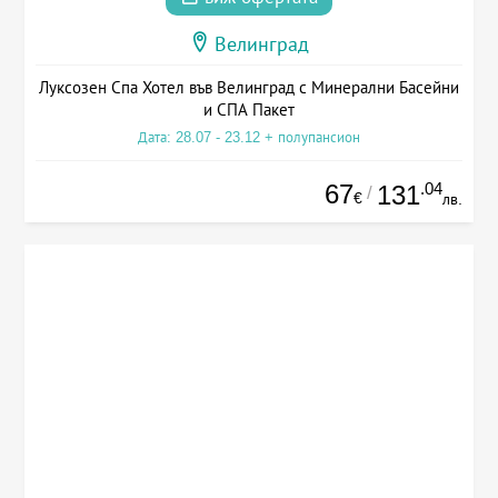
Велинград
Луксозен Спа Хотел във Велинград с Минерални Басейни
и СПА Пакет
Дата: 28.07 - 23.12 + полупансион
67
.04
131
/
€
лв.