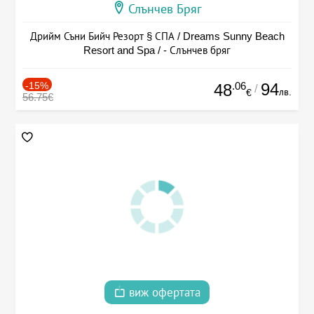
Слънчев Бряг
Дрийм Съни Бийч Резорт § СПА / Dreams Sunny Beach
Resort and Spa / - Слънчев бряг
-15%
.06
94
48
/
лв.
€
56.75€
виж офертата