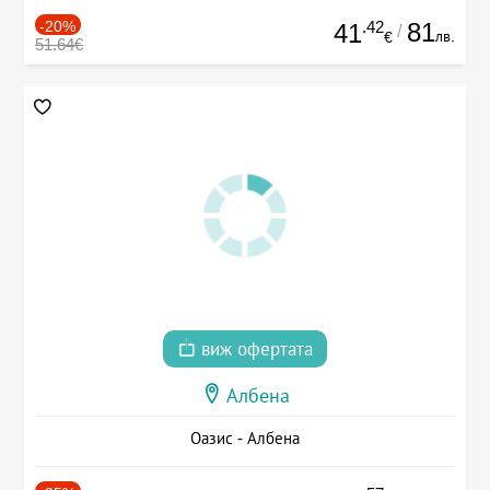
-20%
.42
81
41
/
лв.
€
51.64€
виж офертата
Албена
Оазис - Албена