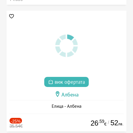
виж офертата
Албена
Елица - Албена
-25%
.59
52
26
/
лв.
€
35.54€