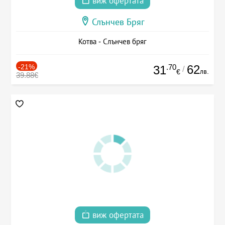
виж офертата
Слънчев Бряг
Котва - Слънчев бряг
-21%
.70
62
31
/
лв.
€
39.88€
виж офертата