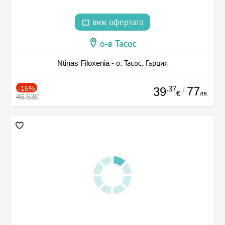
виж офертата
о-в Тасос
Ntinas Filoxenia - о. Тасос, Гърция
-15%
.37
77
39
/
лв.
€
46.53€