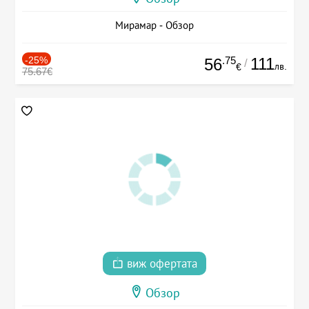
Мирамар - Обзор
-25%
.75
111
56
/
лв.
€
75.67€
виж офертата
Обзор