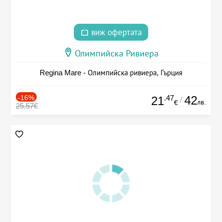
виж офертата
Олимпийска Ривиера
Regina Mare - Олимпийска ривиера, Гърция
-16%
.47
42
21
/
лв.
€
25.57€