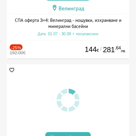
Велинград
СПА оферта 3=4: Велинград - нощувки, изхранване и
минерални басейни
Дата: 01.07 - 30.09 + полупансион
-25%
144
.64
281
/
€
лв.
192.00€