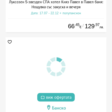
Луксозен 5-звезден СПА хотел Княз Павел в Павел баня:
Нощувка със закуска и вечеря
Дата: 17.07 - 22.12 + полупансион
.45
.97
66
129
/
€
лв.
виж офертата
Банско