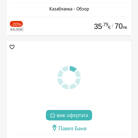
Казабланка - Обзор
-20%
.79
70
35
/
лв.
€
44.99€
виж офертата
Павел Баня