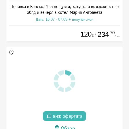
Почивка в Банско: 4=5 нощувки, закуска и възможност за
обяд и вечеря в хотел Мария Антоанета
Дата: 16.07 - 07.09 + полупансион
120
.70
234
/
€
лв.
виж офертата
Обзор