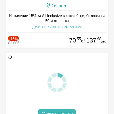
Созопол
Намаление 15% за All Inclusive в хотел Съни, Созопол на
50 м от плажа
Дата: 30.07 - 30.09 + all inclusive
-15%
.55
.98
70
137
/
€
лв.
83.00€
виж офертата