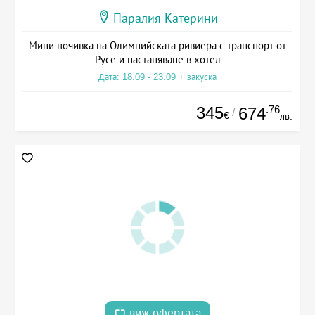
Паралия Катерини
Мини почивка на Олимпийската ривиера с транспорт от
Русе и настаняване в хотел
Дата: 18.09 - 23.09 + закуска
345
.76
674
/
€
лв.
виж офертата