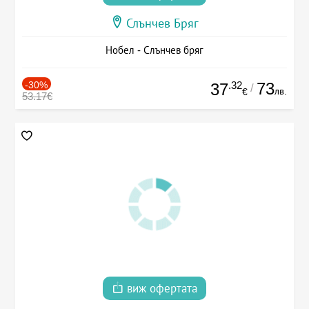
Слънчев Бряг
Нобел - Слънчев бряг
-30%
.32
73
37
/
лв.
€
53.17€
виж офертата