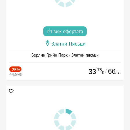
виж офертата
Златни Пясъци
Берлин Грийн Парк - Златни пясъци
-25%
.75
66
33
/
лв.
€
44.99€