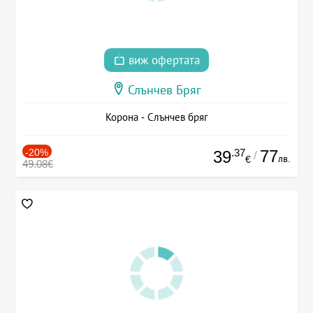
виж офертата
Слънчев Бряг
Корона - Слънчев бряг
-20%
.37
77
39
/
лв.
€
49.08€