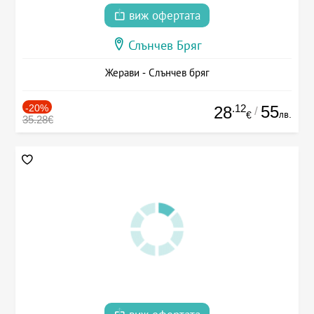
виж офертата
Слънчев Бряг
Жерави - Слънчев бряг
-20%
.12
55
28
/
лв.
€
35.28€