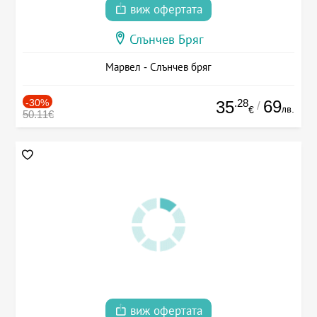
виж офертата
Слънчев Бряг
Марвел - Слънчев бряг
-30%
.28
69
35
/
лв.
€
50.11€
виж офертата