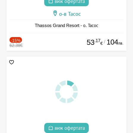
виж офертата
о-в Тасос
Thassos Grand Resort - о. Тасос
-15%
.17
104
53
/
лв.
€
62.38€
виж офертата