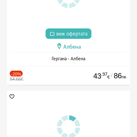
виж офертата
Албена
Гергана - Албена
-20%
.97
86
43
/
лв.
€
54.66€