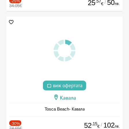
-25%
.57
50
25
/
лв.
€
34.05€
виж офертата
Кавала
Tosca Beach- Кавала
-30%
.15
102
52
/
лв.
€
74.65€