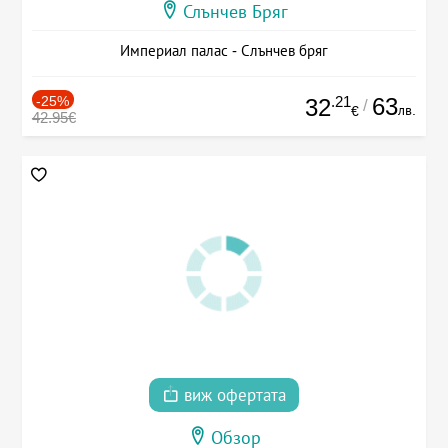
Слънчев Бряг
Империал палас - Слънчев бряг
-25%
.21
63
32
/
лв.
€
42.95€
виж офертата
Обзор