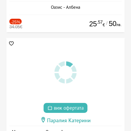
Оазис - Албена
-25%
.57
50
25
/
лв.
€
34.05€
виж офертата
Паралия Катерини