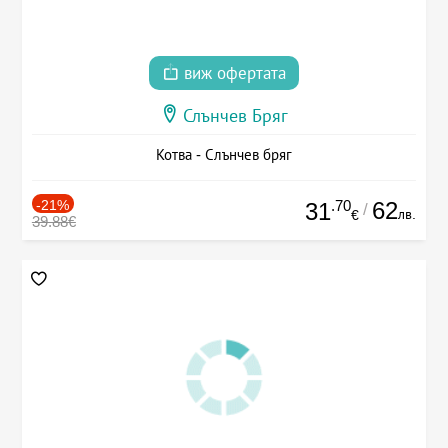
виж офертата
Слънчев Бряг
Котва - Слънчев бряг
-21%
.70
62
31
/
лв.
€
39.88€