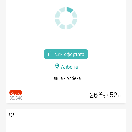
виж офертата
Албена
Елица - Албена
-25%
.59
52
26
/
лв.
€
35.54€