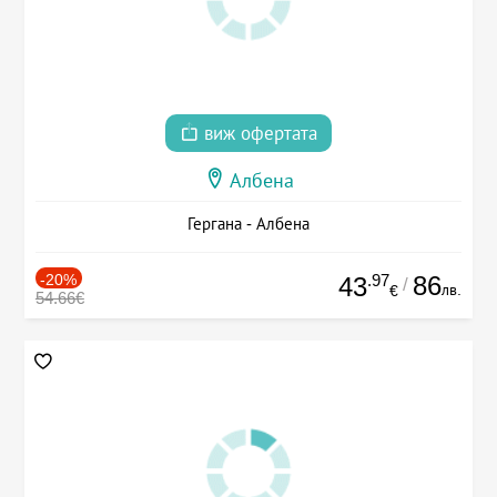
виж офертата
Албена
Гергана - Албена
-20%
.97
86
43
/
лв.
€
54.66€