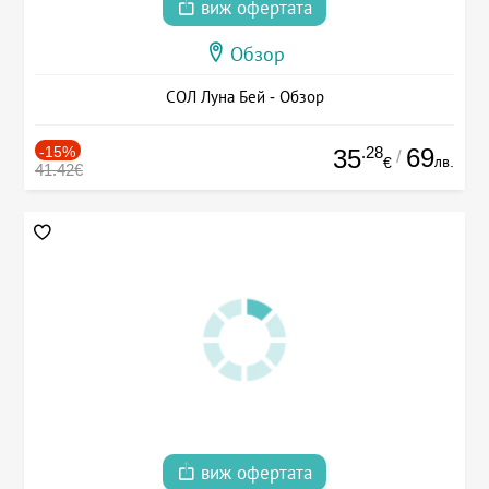
виж офертата
Обзор
СОЛ Луна Бей - Обзор
-15%
.28
69
35
/
лв.
€
41.42€
виж офертата