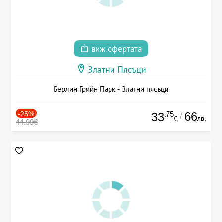
виж офертата
Златни Пясъци
Берлин Грийн Парк - Златни пясъци
-25%
.75
66
33
/
лв.
€
44.99€