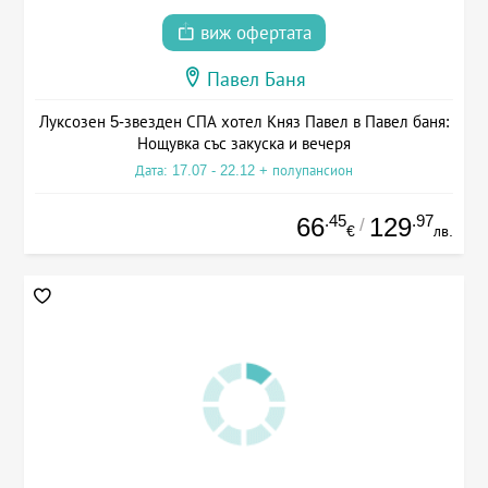
виж офертата
Павел Баня
Луксозен 5-звезден СПА хотел Княз Павел в Павел баня:
Нощувка със закуска и вечеря
Дата: 17.07 - 22.12 + полупансион
.45
.97
66
129
/
€
лв.