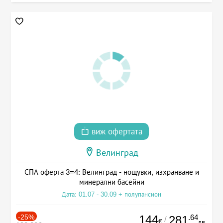
виж офертата
Велинград
СПА оферта 3=4: Велинград - нощувки, изхранване и
минерални басейни
Дата: 01.07 - 30.09 + полупансион
-25%
144
.64
281
/
€
лв.