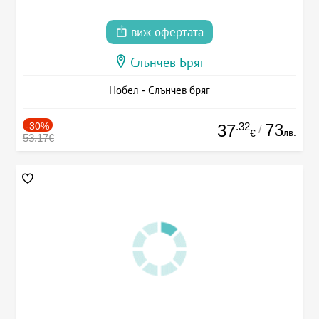
виж офертата
Слънчев Бряг
Нобел - Слънчев бряг
-30%
.32
73
37
/
лв.
€
53.17€