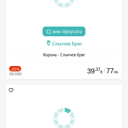
виж офертата
Слънчев Бряг
Корона - Слънчев бряг
-20%
.37
77
39
/
лв.
€
49.08€