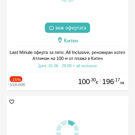
виж офертата
Китен
Last Minute оферта за лято: All Inclusive, реновиран хотел
Атлиман на 100 м от плажа в Китен
Дата: 01.06 - 29.09 + all inclusive
-15%
.30
.17
100
196
/
€
лв.
118.00€