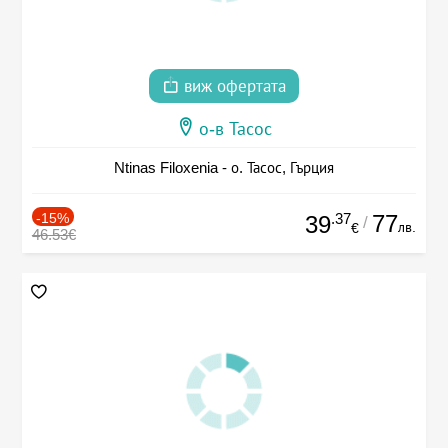
виж офертата
о-в Тасос
Ntinas Filoxenia - о. Тасос, Гърция
-15%
.37
77
39
/
лв.
€
46.53€