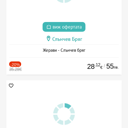
виж офертата
Слънчев Бряг
Жерави - Слънчев бряг
-20%
.12
55
28
/
лв.
€
35.28€