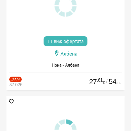
виж офертата
Албена
Нона - Албена
-25%
.61
54
27
/
лв.
€
37.02€