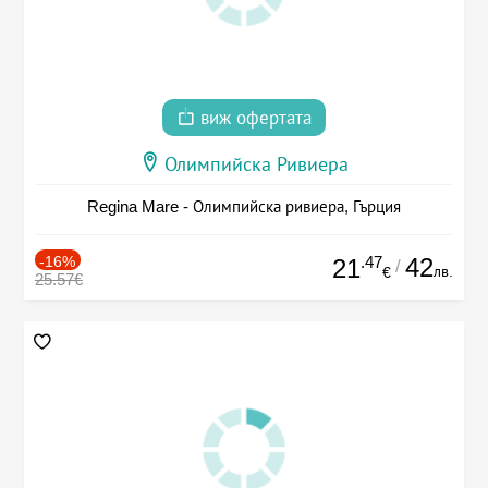
виж офертата
Олимпийска Ривиера
Regina Mare - Олимпийска ривиера, Гърция
-16%
.47
42
21
/
лв.
€
25.57€