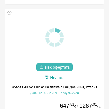
виж офертата
Неапол
Хотел Giulivo Lux 4* на плажа в Бая Домиция, Италия
Дата: 12.09 - 26.09 + полупансион
.81
.01
647
1267
/
€
лв.