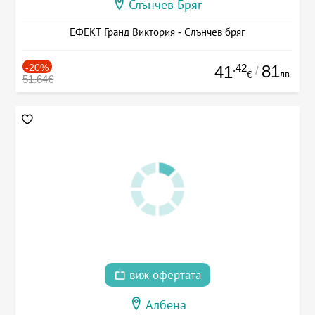
Слънчев Бряг
ЕФЕКТ Гранд Виктория - Слънчев бряг
-20%
.42
81
41
/
лв.
€
51.64€
виж офертата
Албена