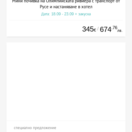
Мини почивка на Олимпийската ривиера с транспорт от
Русе и настаняване в хотел
Дата: 18.09 - 23.09 + закуска
345
.76
674
/
€
лв.
специално предложение