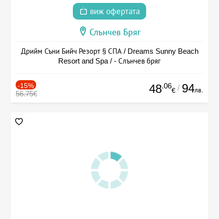
виж офертата
Слънчев Бряг
Дрийм Съни Бийч Резорт § СПА / Dreams Sunny Beach
Resort and Spa / - Слънчев бряг
-15%
.06
94
48
/
лв.
€
56.75€