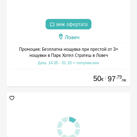
виж офертата
Ловеч
Промоция: Безплатна нощувка при престой от 3+
нощувки в Парк Хотел Стратеш в Ловеч
Дата: 14.05 - 01.10 + полупансион
50
.79
97
/
€
лв.