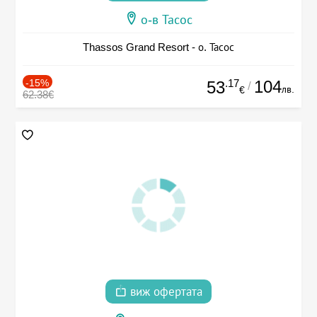
о-в Тасос
Thassos Grand Resort - о. Тасос
-15%
.17
104
53
/
лв.
€
62.38€
виж офертата