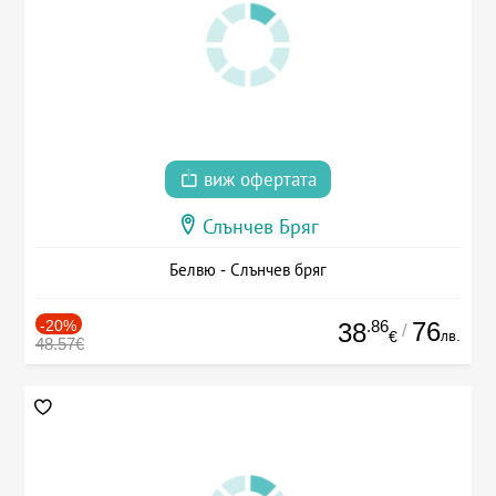
виж офертата
Слънчев Бряг
Белвю - Слънчев бряг
-20%
.86
76
38
/
лв.
€
48.57€