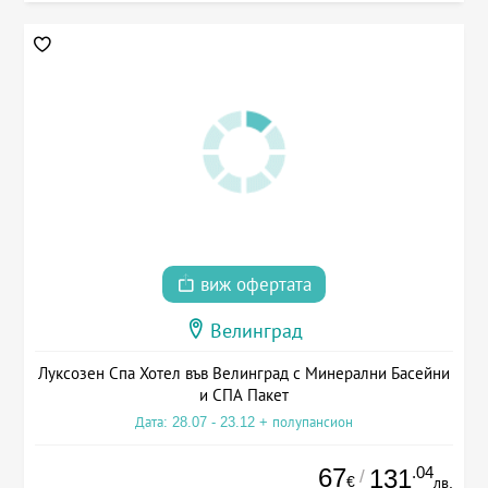
виж офертата
Велинград
Луксозен Спа Хотел във Велинград с Минерални Басейни
и СПА Пакет
Дата: 28.07 - 23.12 + полупансион
67
.04
131
/
€
лв.