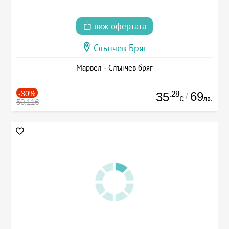
виж офертата
Слънчев Бряг
Марвел - Слънчев бряг
-30%
.28
69
35
/
лв.
€
50.11€