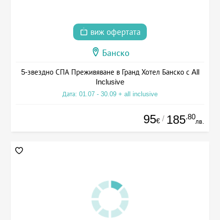
виж офертата
Банско
5-звездно СПА Преживяване в Гранд Хотел Банско с All
Inclusive
Дата: 01.07 - 30.09 + all inclusive
95
.80
185
/
€
лв.