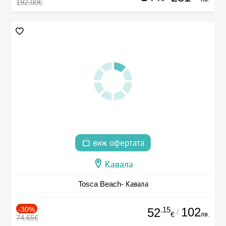
192.00€
виж офертата
Кавала
Tosca Beach- Кавала
-30%
.15
102
52
/
лв.
€
74.65€