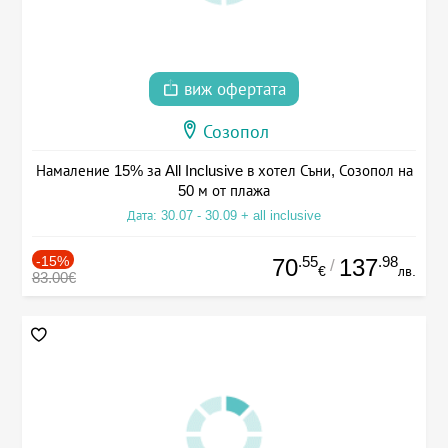
виж офертата
Созопол
Намаление 15% за All Inclusive в хотел Съни, Созопол на
50 м от плажа
Дата: 30.07 - 30.09 + all inclusive
-15%
.55
.98
70
137
/
€
лв.
83.00€