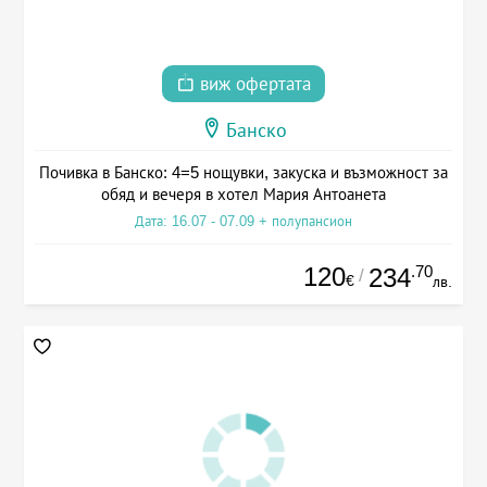
виж офертата
Банско
Почивка в Банско: 4=5 нощувки, закуска и възможност за
обяд и вечеря в хотел Мария Антоанета
Дата: 16.07 - 07.09 + полупансион
120
.70
234
/
€
лв.