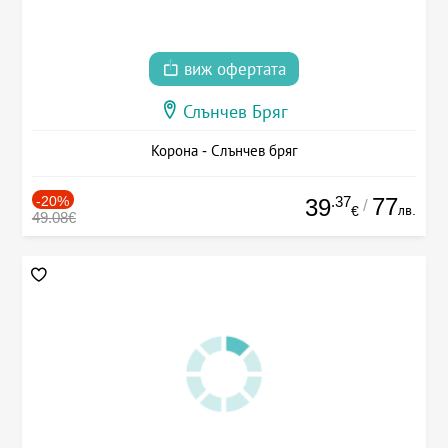
виж офертата
Слънчев Бряг
Корона - Слънчев бряг
-20%
.37
77
39
/
лв.
€
49.08€