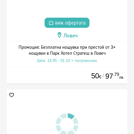
виж офертата
Ловеч
Промоция: Безплатна нощувка при престой от 3+
нощувки в Парк Хотел Стратеш в Ловеч
Дата: 14.05 - 01.10 + полупансион
50
.79
97
/
€
лв.