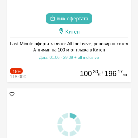
виж офертата
Китен
Last Minute оферта за лято: All Inclusive, реновиран хотел
Атлиман на 100 м от плажа в Китен
Дата: 01.06 - 29.09 + all inclusive
-15%
.30
.17
100
196
/
€
лв.
118.00€