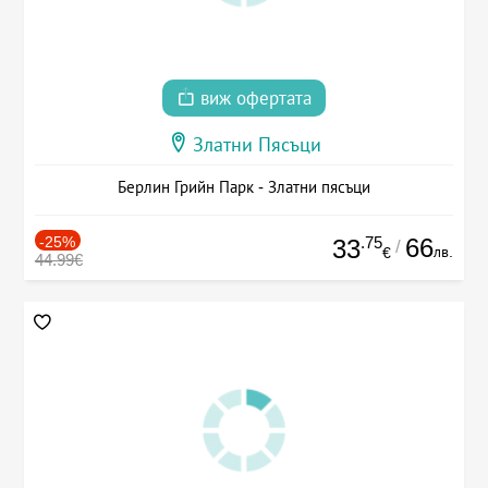
виж офертата
Златни Пясъци
Берлин Грийн Парк - Златни пясъци
-25%
.75
66
33
/
лв.
€
44.99€