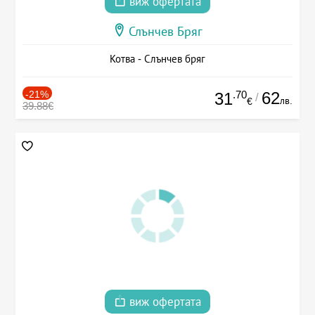
виж офертата
Слънчев Бряг
Котва - Слънчев бряг
-21%
.70
62
31
/
лв.
€
39.88€
виж офертата