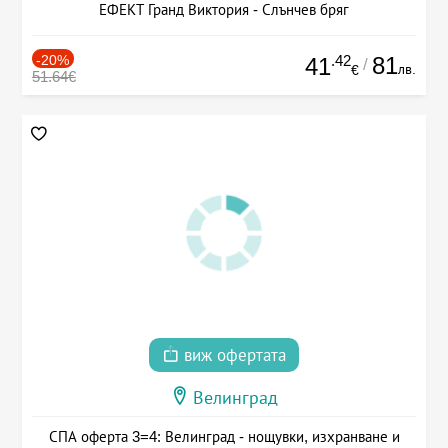
ЕФЕКТ Гранд Виктория - Слънчев бряг
-20%
.42
81
41
/
лв.
€
51.64€
виж офертата
Велинград
СПА оферта 3=4: Велинград - нощувки, изхранване и