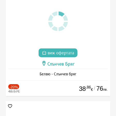
виж офертата
Слънчев Бряг
Белвю - Слънчев бряг
-20%
.86
76
38
/
лв.
€
48.57€