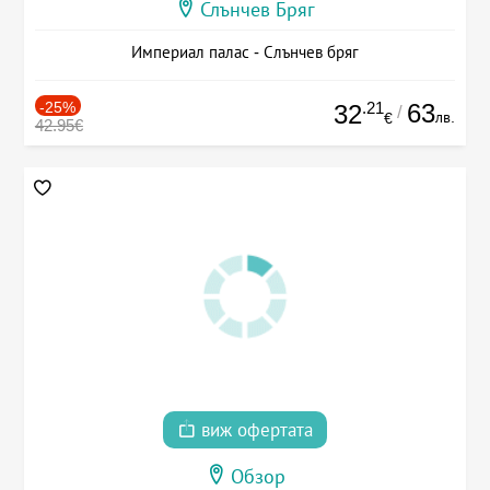
Слънчев Бряг
Империал палас - Слънчев бряг
-25%
.21
63
32
/
лв.
€
42.95€
виж офертата
Обзор