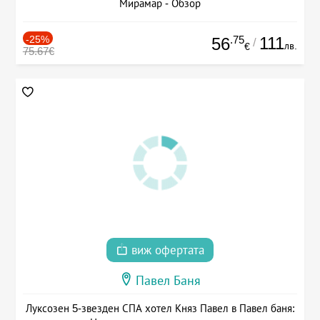
Мирамар - Обзор
-25%
.75
111
56
/
лв.
€
75.67€
виж офертата
Павел Баня
Луксозен 5-звезден СПА хотел Княз Павел в Павел баня: