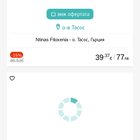
виж офертата
о-в Тасос
Ntinas Filoxenia - о. Тасос, Гърция
-15%
.37
77
39
/
лв.
€
46.53€