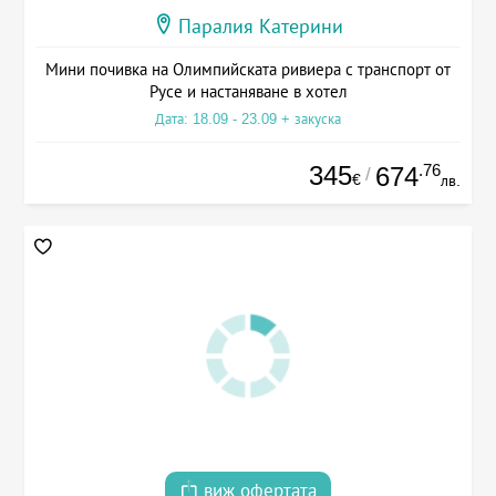
Паралия Катерини
Мини почивка на Олимпийската ривиера с транспорт от
Русе и настаняване в хотел
Дата: 18.09 - 23.09 + закуска
345
.76
674
/
€
лв.
виж офертата