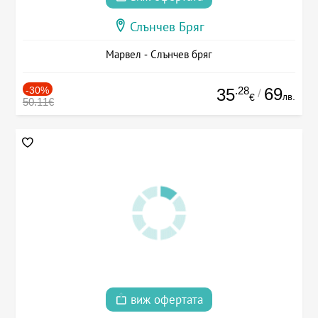
Слънчев Бряг
Марвел - Слънчев бряг
-30%
.28
69
35
/
лв.
€
50.11€
виж офертата