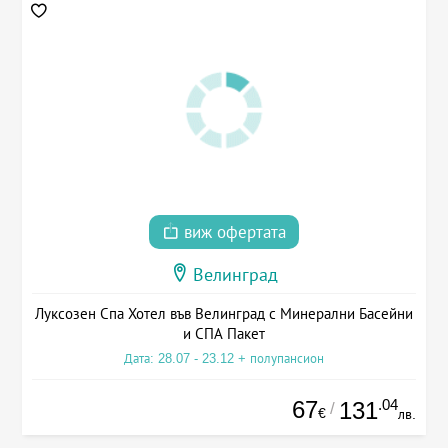
виж офертата
Велинград
Луксозен Спа Хотел във Велинград с Минерални Басейни
и СПА Пакет
Дата: 28.07 - 23.12 + полупансион
67
.04
131
/
€
лв.