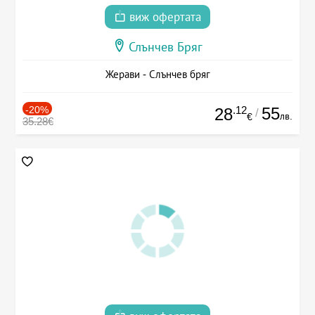
виж офертата
Слънчев Бряг
Жерави - Слънчев бряг
-20%
.12
55
28
/
лв.
€
35.28€