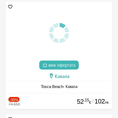
виж офертата
Кавала
Tosca Beach- Кавала
-30%
.15
102
52
/
лв.
€
74.65€