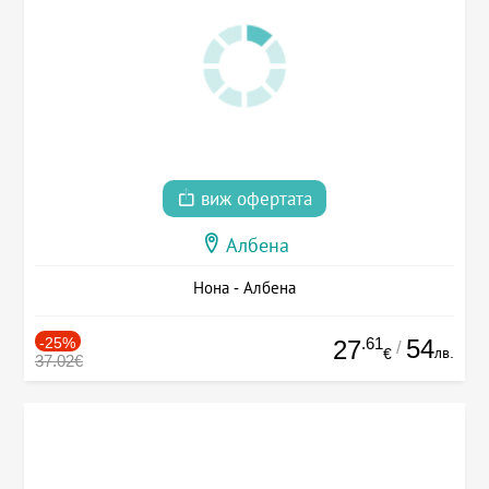
виж офертата
Албена
Нона - Албена
-25%
.61
54
27
/
лв.
€
37.02€