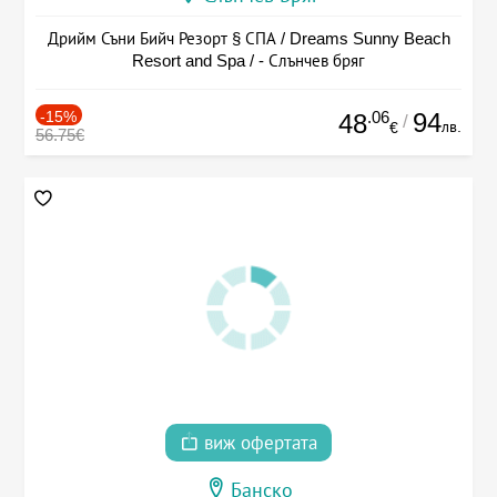
Дрийм Съни Бийч Резорт § СПА / Dreams Sunny Beach
Resort and Spa / - Слънчев бряг
-15%
.06
94
48
/
лв.
€
56.75€
виж офертата
Банско