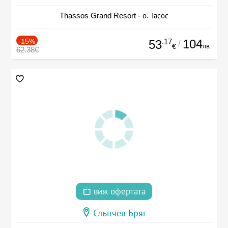
Thassos Grand Resort - о. Тасос
-15%
.17
104
53
/
лв.
€
62.38€
виж офертата
Слънчев Бряг