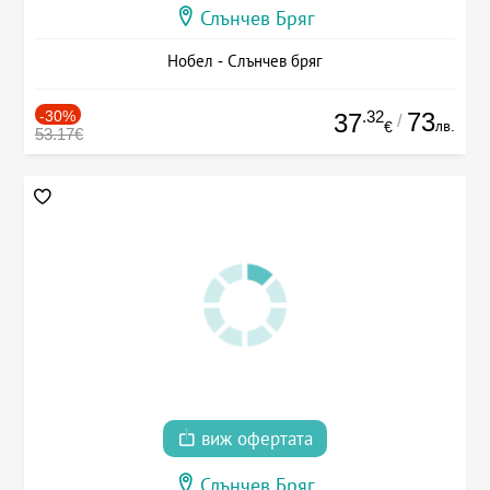
Слънчев Бряг
Нобел - Слънчев бряг
-30%
.32
73
37
/
лв.
€
53.17€
виж офертата
Слънчев Бряг