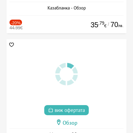
Казабланка - Обзор
-20%
.79
70
35
/
лв.
€
44.99€
виж офертата
Обзор