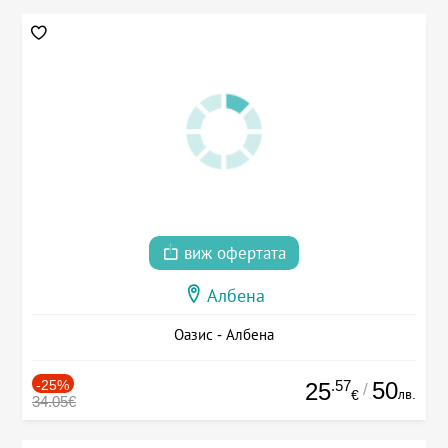
виж офертата
Албена
Оазис - Албена
-25%
.57
50
25
/
лв.
€
34.05€