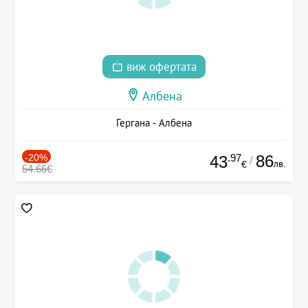
виж офертата
Албена
Гергана - Албена
-20%
.97
86
43
/
лв.
€
54.66€