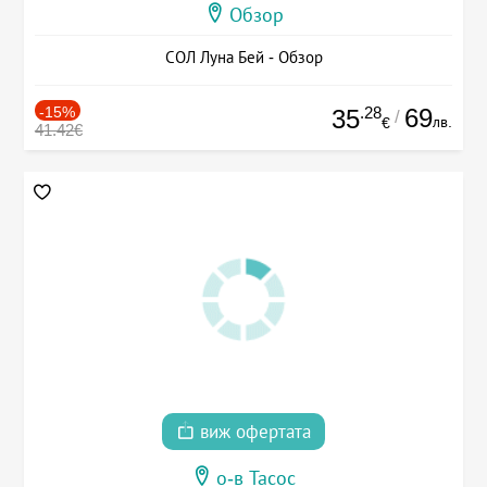
Обзор
СОЛ Луна Бей - Обзор
-15%
.28
69
35
/
лв.
€
41.42€
виж офертата
о-в Тасос