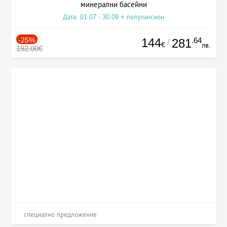
минерални басейни
Дата: 01.07 - 30.09 + полупансион
-25%
144
.64
281
/
€
лв.
192.00€
специално предложение