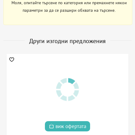
Моля, опитайте търсене по категория или премахнете някои
параметри за да се разшири обхвата на търсене.
Други изгодни предложения
виж офертата