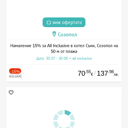
виж офертата
Созопол
Намаление 15% за All Inclusive в хотел Съни, Созопол на
50 м от плажа
Дата: 30.07 - 30.09 + all inclusive
-15%
.55
.98
70
137
/
€
лв.
83.00€