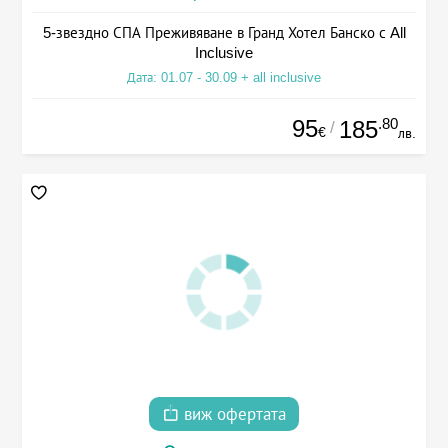
5-звездно СПА Преживяване в Гранд Хотел Банско с All
Inclusive
Дата: 01.07 - 30.09 + all inclusive
95
.80
185
/
€
лв.
виж офертата