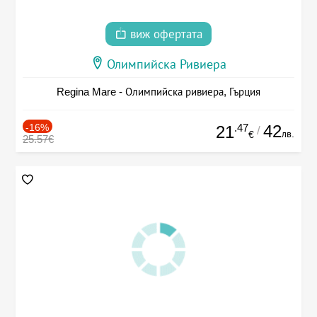
виж офертата
Олимпийска Ривиера
Regina Mare - Олимпийска ривиера, Гърция
-16%
.47
42
21
/
лв.
€
25.57€