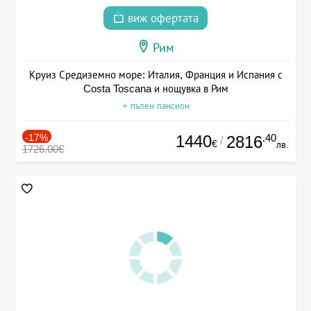
виж офертата
Рим
Круиз Средиземно море: Италия, Франция и Испания с
Costa Toscana и нощувка в Рим
+ пълен пансион
-17%
1440
.40
2816
/
€
лв.
1726.00€