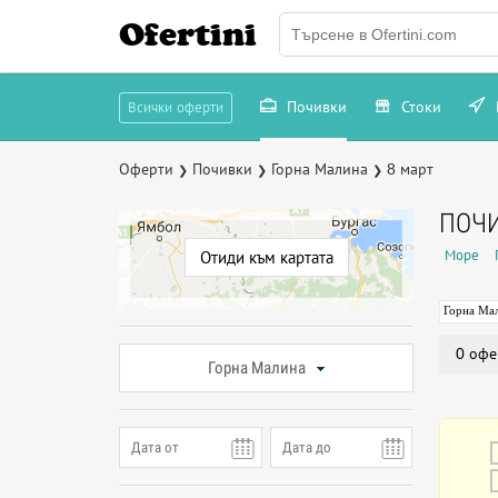
Ofertini
Почивки
Стоки
Всички оферти
Оферти
Почивки
Горна Малина
8 март
❯
❯
❯
ПОЧИ
Море
Отиди към картата
Горна Ма
0 офе
Горна Малина