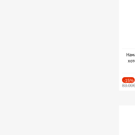
Нама
хот
Дат
-15%
83.00