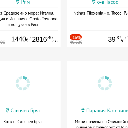
Рим
о-в Тасос
з Средиземно море: Италия,
Ntinas Filoxenia - о. Тасос, Г
ия и Испания с Costa Toscana
и нощувка в Рим
+ пълен пансион
1440
.40
-15%
.37
2816
39
/
/
€
лв.
€
00€
46.53€
Слънчев Бряг
Паралия Катерин
Котва - Слънчев бряг
Мини почивка на Олимпийс
ривиера с транспорт от Рус