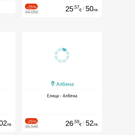
-25%
.57
50
25
/
лв.
€
34.05€
Албена
Елица - Албена
02
-25%
.59
52
26
/
лв.
лв.
€
35.54€