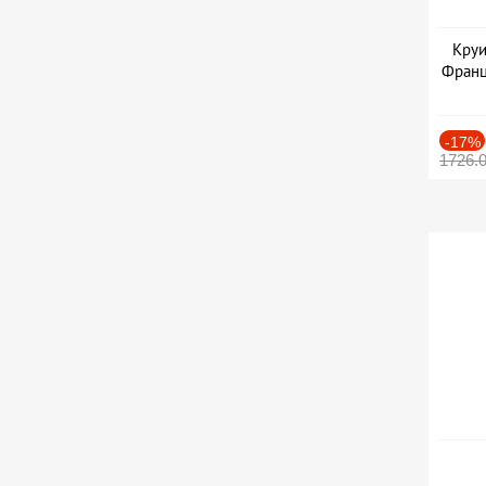
Круи
Франц
-17%
1726.