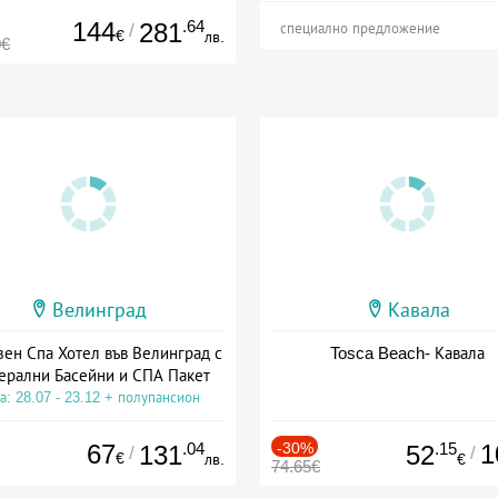
144
.64
281
/
специално предложение
€
лв.
0€
Велинград
Кавала
зен Спа Хотел във Велинград с
Tosca Beach- Кавала
ерални Басейни и СПА Пакет
а: 28.07 - 23.12 + полупансион
67
.04
-30%
.15
1
131
52
/
/
€
лв.
€
74.65€