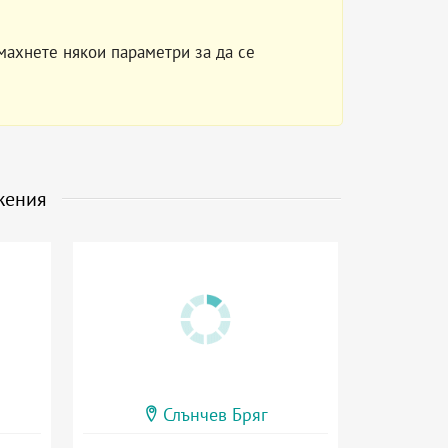
махнете някои параметри за да се
жения
Слънчев Бряг