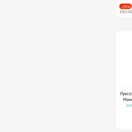
-25%
192.0
Луксо
Мин
Дат