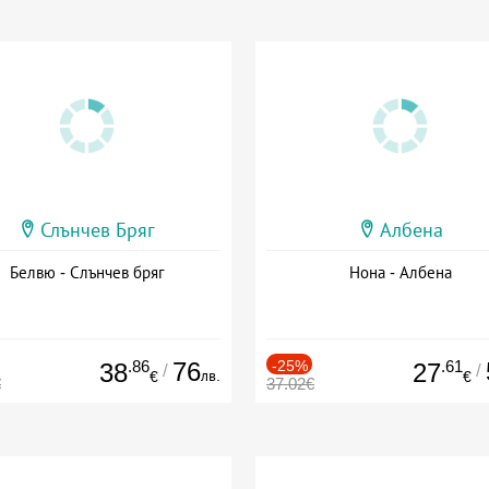
Слънчев Бряг
Албена
Белвю - Слънчев бряг
Нона - Албена
.86
76
-25%
.61
38
27
/
/
лв.
€
€
€
37.02€