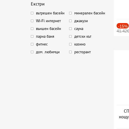
Екстри
вътрешен басейн
минерален басейн
Wi-Fi интернет
джакузи
-15%
външен басейн
сауна
41.42
парна баня
детски кът
фитнес
казино
дом. любимци
ресторант
СП
нощу
Дат