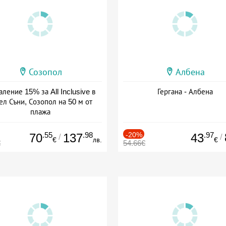
Созопол
Албена
ление 15% за All Inclusive в
Гергана - Албена
ел Съни, Созопол на 50 м от
плажа
а: 30.07 - 30.09 + all inclusive
.55
.98
-20%
.97
70
137
43
/
/
€
лв.
€
€
54.66€