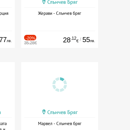
Слънчев Бряг
ърция
Жерави - Слънчев бряг
77
-20%
.12
55
28
/
лв.
лв.
€
35.28€
и
Слънчев Бряг
ката
Марвел - Слънчев бряг
е и