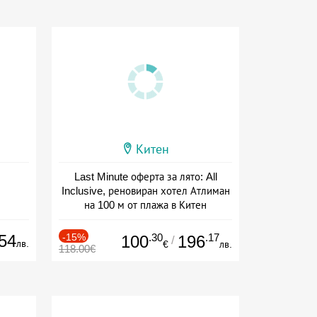
Китен
Last Minute оферта за лято: All
Inclusive, реновиран хотел Атлиман
на 100 м от плажа в Китен
Дата: 01.06 - 29.09 + all inclusive
54
-15%
.30
.17
100
196
/
лв.
€
лв.
118.00€