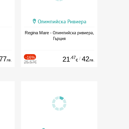
Олимпийска Ривиера
Regina Mare - Олимпийска ривиера,
Гърция
77
-16%
.47
42
21
/
лв.
лв.
€
25.57€