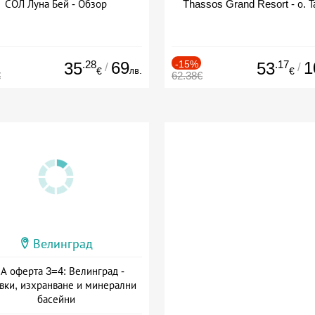
СОЛ Луна Бей - Обзор
Thassos Grand Resort - о. Т
.28
69
-15%
.17
1
35
53
/
/
лв.
€
€
€
62.38€
Велинград
А оферта 3=4: Велинград -
вки, изхранване и минерални
басейни
а: 01.07 - 30.09 + полупансион