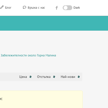
Блог
Връзка с нас
Dark
Забележителности около Горна Малина
Цена
Отстъпка
Най-нови
и: