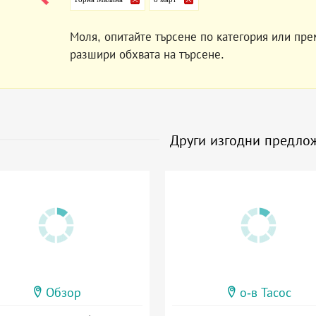
Моля, опитайте търсене по категория или пре
разшири обхвата на търсене.
Други изгодни предло
Обзор
о-в Тасос