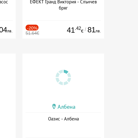
асос
ЕФЕКТ Гранд Виктория - Слънчев
бряг
04
-20%
.42
81
41
/
лв.
лв.
€
51.64€
Албена
Оазис - Албена