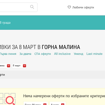
Любими оферти
В града
ВКИ ЗА 8 МАРТ В
ГОРНА МАЛИНА
Първа линия
За двама
СПА оферти
All inclusive
Уикенд
Last minute
лина
8 март
рти
Няма намерени оферти по избраните критери
Горна Малина
8 март