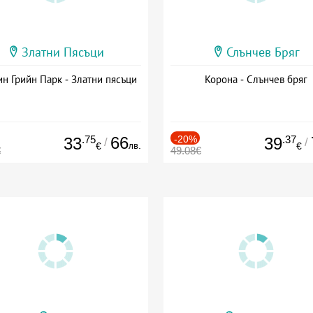
Златни Пясъци
Слънчев Бряг
н Грийн Парк - Златни пясъци
Корона - Слънчев бряг
.75
66
-20%
.37
33
39
/
/
лв.
€
€
€
49.08€