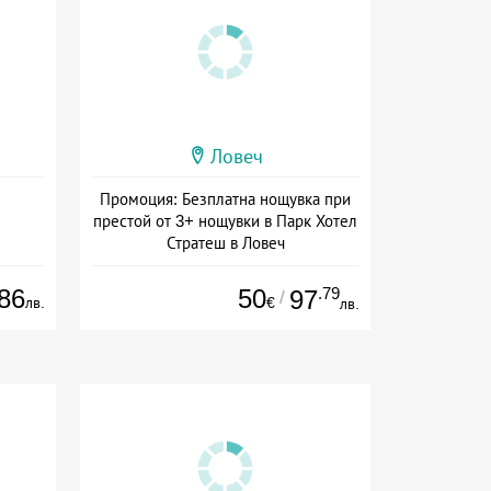
Ловеч
Промоция: Безплатна нощувка при
престой от 3+ нощувки в Парк Хотел
Стратеш в Ловеч
Дата: 14.05 - 01.10 + полупансион
86
50
.79
97
/
лв.
€
лв.