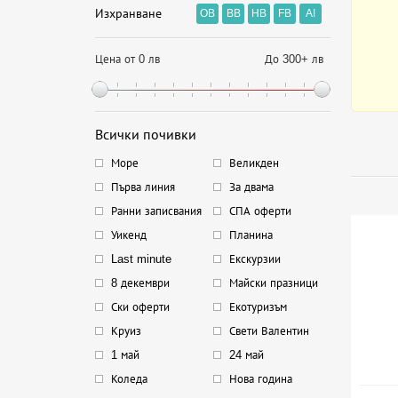
Изхранване
OB
BB
HB
FB
AI
Цена от 0 лв
До 300+ лв
Всички почивки
Море
Великден
Първа линия
За двама
Ранни записвания
СПА оферти
Уикенд
Планина
Last minute
Екскурзии
8 декември
Майски празници
Ски оферти
Екотуризъм
Круиз
Свети Валентин
1 май
24 май
Коледа
Нова година