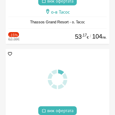
виж офертата
о-в Тасос
Thassos Grand Resort - о. Тасос
-15%
.17
104
53
/
лв.
€
62.38€
виж офертата