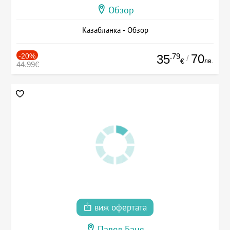
Обзор
Казабланка - Обзор
-20%
.79
70
35
/
лв.
€
44.99€
виж офертата
Павел Баня