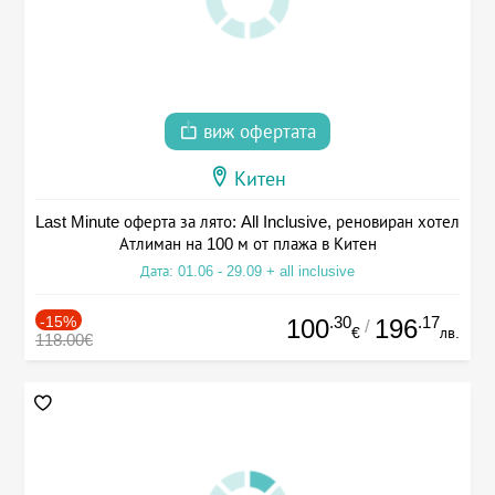
виж офертата
Китен
Last Minute оферта за лято: All Inclusive, реновиран хотел
Атлиман на 100 м от плажа в Китен
Дата: 01.06 - 29.09 + all inclusive
-15%
.30
.17
100
196
/
€
лв.
118.00€