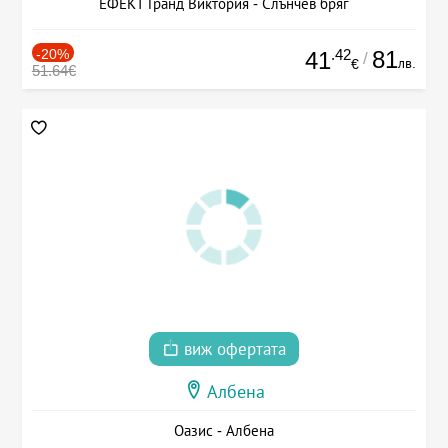
ЕФЕКТ Гранд Виктория - Слънчев бряг
-20%
.42
81
41
/
лв.
€
51.64€
виж офертата
Албена
Оазис - Албена