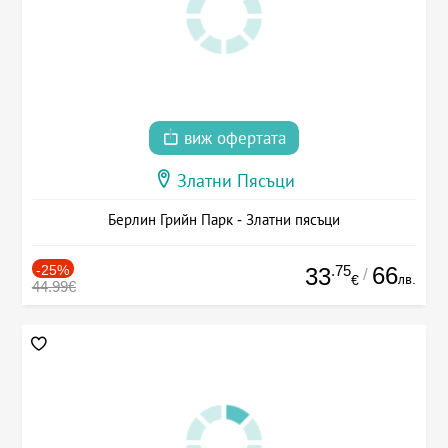
виж офертата
Златни Пясъци
Берлин Грийн Парк - Златни пясъци
-25%
.75
66
33
/
лв.
€
44.99€