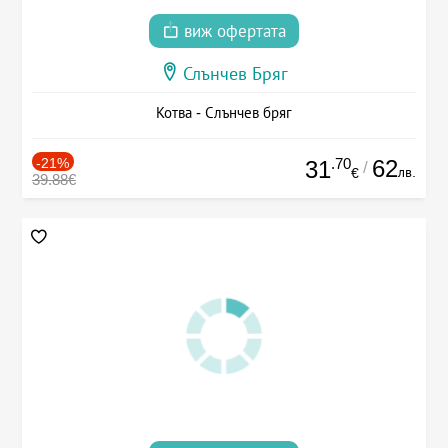
виж офертата
Слънчев Бряг
Котва - Слънчев бряг
-21%
.70
62
31
/
лв.
€
39.88€