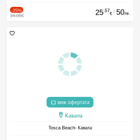
-25%
.57
50
25
/
лв.
€
34.05€
виж офертата
Кавала
Tosca Beach- Кавала