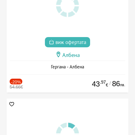
виж офертата
Албена
Гергана - Албена
-20%
.97
86
43
/
лв.
€
54.66€