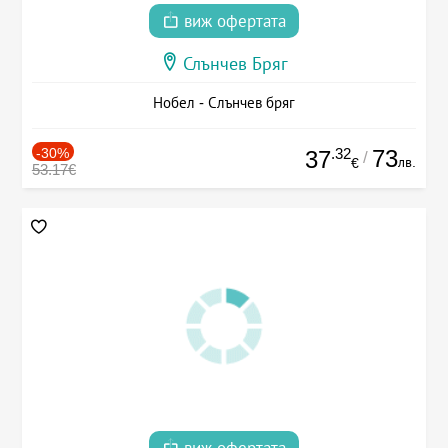
виж офертата
Слънчев Бряг
Нобел - Слънчев бряг
-30%
.32
73
37
/
лв.
€
53.17€