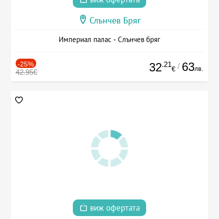
Слънчев Бряг
Империал палас - Слънчев бряг
-25%
.21
63
32
/
лв.
€
42.95€
виж офертата