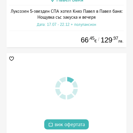
Луксозен 5-звезден СПА хотел Княз Павел в Павел баня:
Нощувка със закуска и вечеря
Дата: 17.07 - 22.12 + полупансион
.45
.97
66
129
/
€
лв.
виж офертата