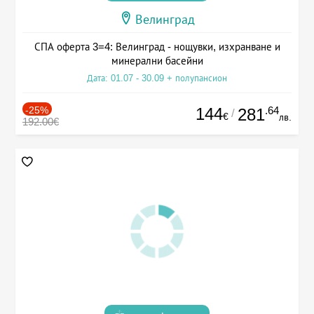
Велинград
СПА оферта 3=4: Велинград - нощувки, изхранване и
минерални басейни
Дата: 01.07 - 30.09 + полупансион
-25%
144
.64
281
/
€
лв.
192.00€