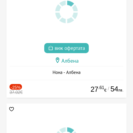
виж офертата
Албена
Нона - Албена
-25%
.61
54
27
/
лв.
€
37.02€