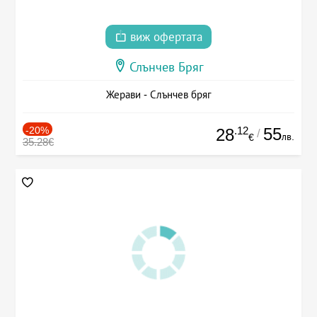
виж офертата
Слънчев Бряг
Жерави - Слънчев бряг
-20%
.12
55
28
/
лв.
€
35.28€