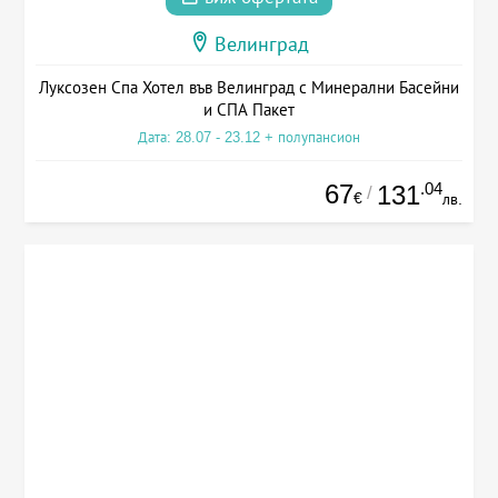
Велинград
Луксозен Спа Хотел във Велинград с Минерални Басейни
и СПА Пакет
Дата: 28.07 - 23.12 + полупансион
67
.04
131
/
€
лв.