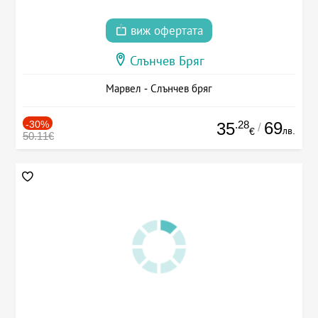
виж офертата
Слънчев Бряг
Марвел - Слънчев бряг
-30%
.28
69
35
/
лв.
€
50.11€