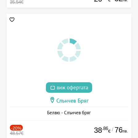
35.54€
виж офертата
Слънчев Бряг
Белвю - Слънчев бряг
-20%
.86
76
38
/
лв.
€
48.57€