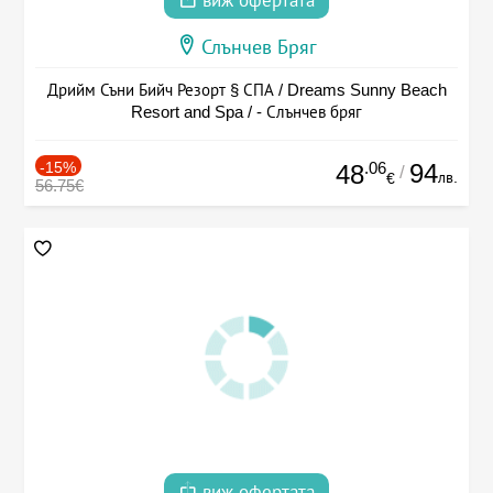
виж офертата
Слънчев Бряг
Дрийм Съни Бийч Резорт § СПА / Dreams Sunny Beach
Resort and Spa / - Слънчев бряг
-15%
.06
94
48
/
лв.
€
56.75€
виж офертата