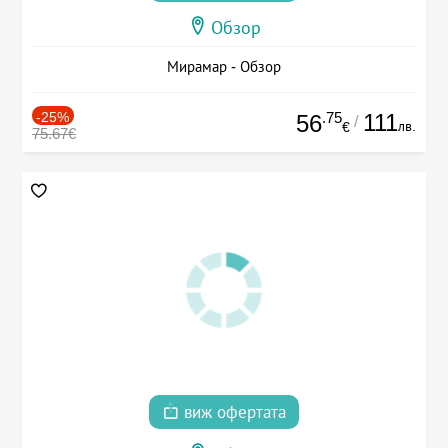
Обзор
Мирамар - Обзор
-25%
.75
111
56
/
лв.
€
75.67€
виж офертата