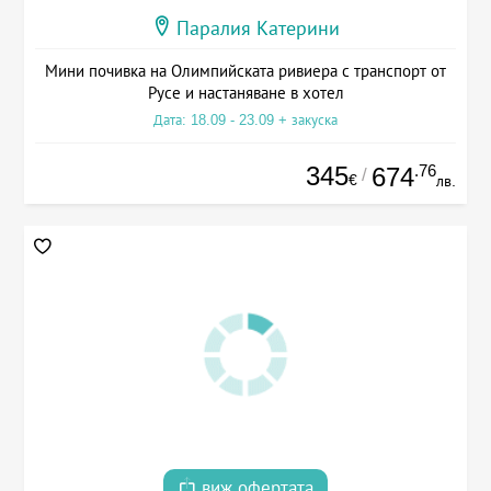
Паралия Катерини
Мини почивка на Олимпийската ривиера с транспорт от
Русе и настаняване в хотел
Дата: 18.09 - 23.09 + закуска
345
.76
674
/
€
лв.
виж офертата