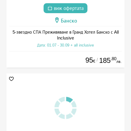
виж офертата
Банско
5-звездно СПА Преживяване в Гранд Хотел Банско с All
Inclusive
Дата: 01.07 - 30.09 + all inclusive
95
.80
185
/
€
лв.