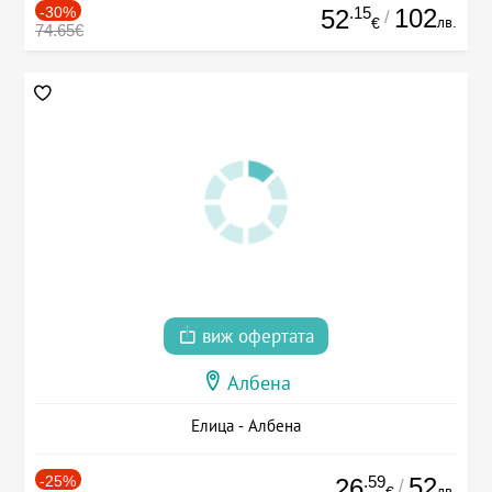
-30%
.15
102
52
/
лв.
€
74.65€
виж офертата
Албена
Елица - Албена
-25%
.59
52
26
/
лв.
€