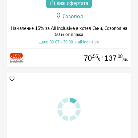
виж офертата
Созопол
Намаление 15% за All Inclusive в хотел Съни, Созопол на
50 м от плажа
Дата: 30.07 - 30.09 + all inclusive
-15%
.55
.98
70
137
/
€
лв.
83.00€