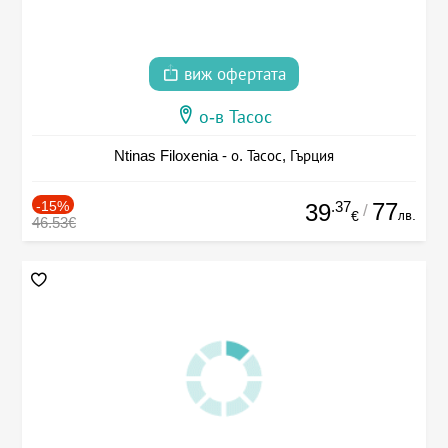
виж офертата
о-в Тасос
Ntinas Filoxenia - о. Тасос, Гърция
-15%
.37
77
39
/
лв.
€
46.53€