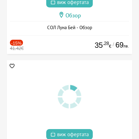
виж офертата
Обзор
СОЛ Луна Бей - Обзор
-15%
.28
69
35
/
лв.
€
41.42€
виж офертата