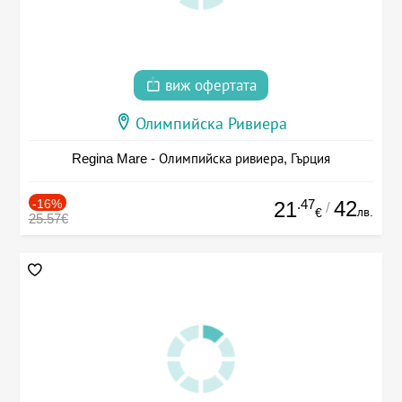
виж офертата
Олимпийска Ривиера
Regina Mare - Олимпийска ривиера, Гърция
-16%
.47
42
21
/
лв.
€
25.57€