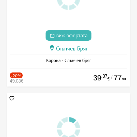
виж офертата
Слънчев Бряг
Корона - Слънчев бряг
-20%
.37
77
39
/
лв.
€
49.08€