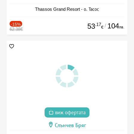
Thassos Grand Resort - о. Тасос
-15%
.17
104
53
/
лв.
€
62.38€
виж офертата
Слънчев Бряг