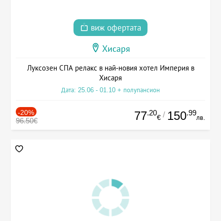
виж офертата
Хисаря
Луксозен СПА релакс в най-новия хотел Империя в
Хисаря
Дата: 25.06 - 01.10 + полупансион
-20%
.20
.99
77
150
/
€
лв.
96.50€