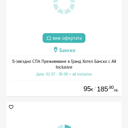
виж офертата
Банско
5-звездно СПА Преживяване в Гранд Хотел Банско с All
Inclusive
Дата: 01.07 - 30.09 + all inclusive
95
.80
185
/
€
лв.