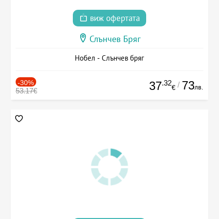
виж офертата
Слънчев Бряг
Нобел - Слънчев бряг
-30%
.32
73
37
/
лв.
€
53.17€