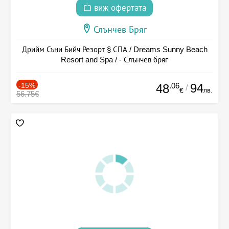
виж офертата
Слънчев Бряг
Дрийм Съни Бийч Резорт § СПА / Dreams Sunny Beach
Resort and Spa / - Слънчев бряг
-15%
.06
94
48
/
лв.
€
56.75€