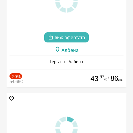
виж офертата
Албена
Гергана - Албена
-20%
.97
86
43
/
лв.
€
54.66€