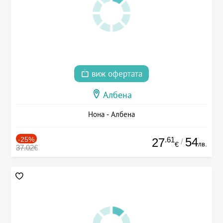
виж офертата
Албена
Нона - Албена
-25%
.61
54
27
/
лв.
€
37.02€