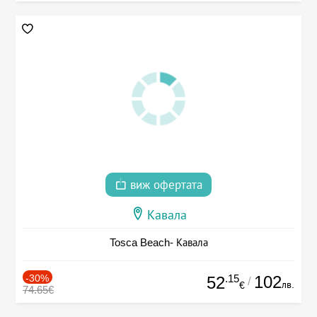
виж офертата
Кавала
Tosca Beach- Кавала
-30%
.15
102
52
/
лв.
€
74.65€