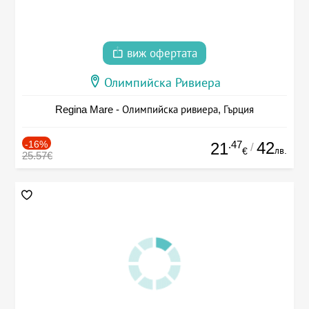
виж офертата
Олимпийска Ривиера
Regina Mare - Олимпийска ривиера, Гърция
-16%
.47
42
21
/
лв.
€
25.57€