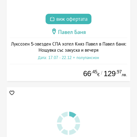
виж офертата
Павел Баня
Луксозен 5-звезден СПА хотел Княз Павел в Павел баня:
Нощувка със закуска и вечеря
Дата: 17.07 - 22.12 + полупансион
.45
.97
66
129
/
€
лв.