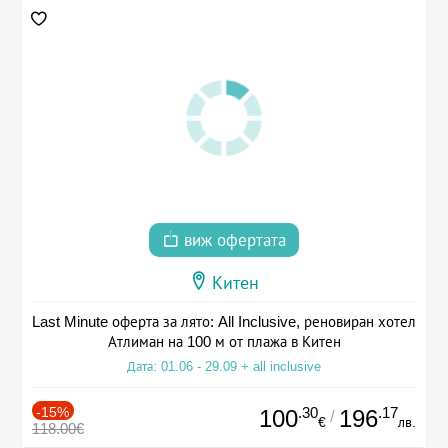
виж офертата
Китен
Last Minute оферта за лято: All Inclusive, реновиран хотел
Атлиман на 100 м от плажа в Китен
Дата: 01.06 - 29.09 + all inclusive
-15%
.30
.17
100
196
/
€
лв.
118.00€