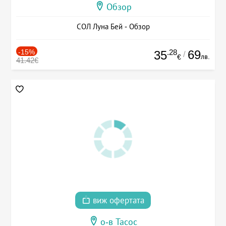
Обзор
СОЛ Луна Бей - Обзор
-15%
.28
69
35
/
лв.
€
41.42€
виж офертата
о-в Тасос