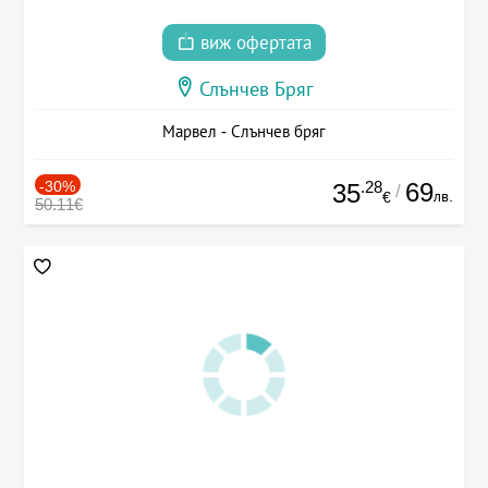
виж офертата
Слънчев Бряг
Марвел - Слънчев бряг
-30%
.28
69
35
/
лв.
€
50.11€