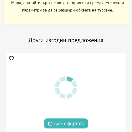
Моля, опитайте търсене по категория или премахнете някои
параметри за да се разшири обхвата на търсене.
Други изгодни предложения
виж офертата