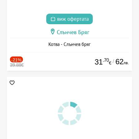
виж офертата
Слънчев Бряг
Котва - Слънчев бряг
-21%
.70
62
31
/
лв.
€
39.88€