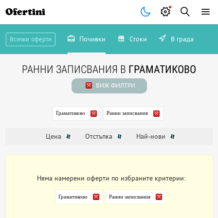
Ofertini
Почивки
Стоки
В града
Всички оферти
РАННИ ЗАПИСВАНИЯ В
ГРАМАТИКОВО
ВИЖ ФИЛТРИ
Граматиково
Ранни записвания
Цена
Отстъпка
Най-нови
Няма намерени оферти по избраните критерии:
Граматиково
Ранни записвания