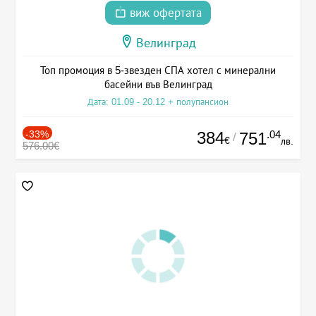
виж офертата
Велинград
Топ промоция в 5-звезден СПА хотел с минерални
басейни във Велинград
Дата: 01.09 - 20.12 + полупансион
-33%
384
.04
751
/
€
лв.
576.00€