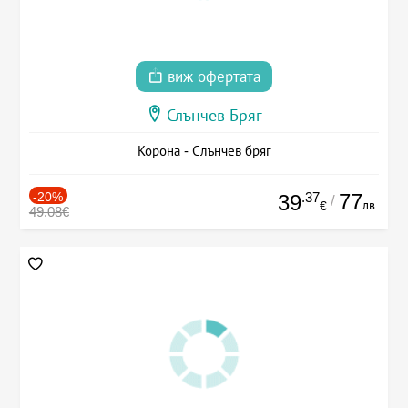
виж офертата
Слънчев Бряг
Корона - Слънчев бряг
-20%
.37
77
39
/
лв.
€
49.08€