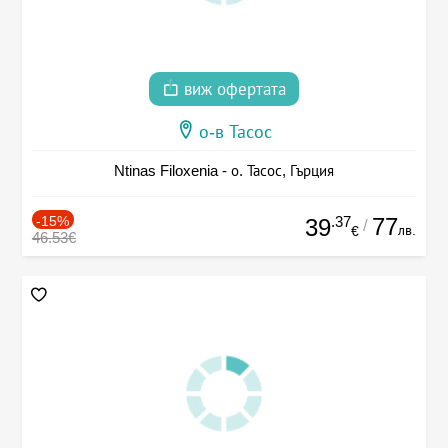
виж офертата
о-в Тасос
Ntinas Filoxenia - о. Тасос, Гърция
-15%
.37
77
39
/
лв.
€
46.53€