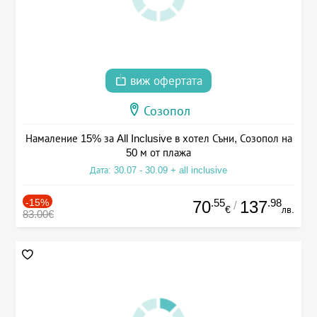
виж офертата
Созопол
Намаление 15% за All Inclusive в хотел Съни, Созопол на
50 м от плажа
Дата: 30.07 - 30.09 + all inclusive
-15%
.55
.98
70
137
/
€
лв.
83.00€