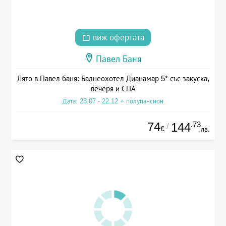
виж офертата
Павел Баня
Лято в Павел баня: Балнеохотел Дианамар 5* със закуска,
вечеря и СПА
Дата: 23.07 - 22.12 + полупансион
74
.73
144
/
€
лв.