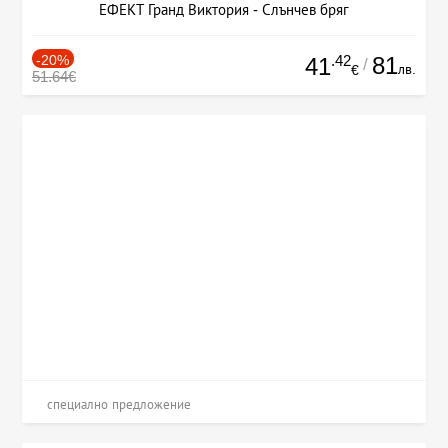
ЕФЕКТ Гранд Виктория - Слънчев бряг
-20%
.42
81
41
/
лв.
€
51.64€
специално предложение