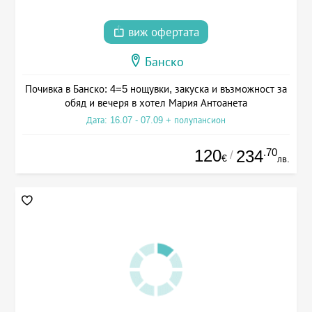
виж офертата
Банско
Почивка в Банско: 4=5 нощувки, закуска и възможност за
обяд и вечеря в хотел Мария Антоанета
Дата: 16.07 - 07.09 + полупансион
120
.70
234
/
€
лв.