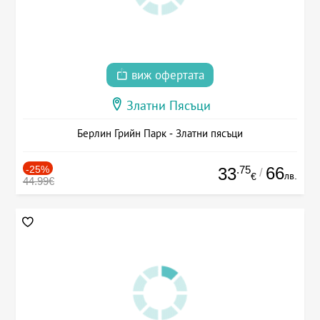
виж офертата
Златни Пясъци
Берлин Грийн Парк - Златни пясъци
-25%
.75
66
33
/
лв.
€
44.99€