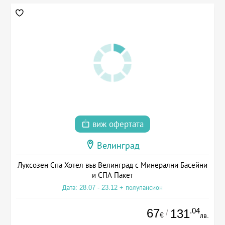
виж офертата
Велинград
Луксозен Спа Хотел във Велинград с Минерални Басейни
и СПА Пакет
Дата: 28.07 - 23.12 + полупансион
67
.04
131
/
€
лв.