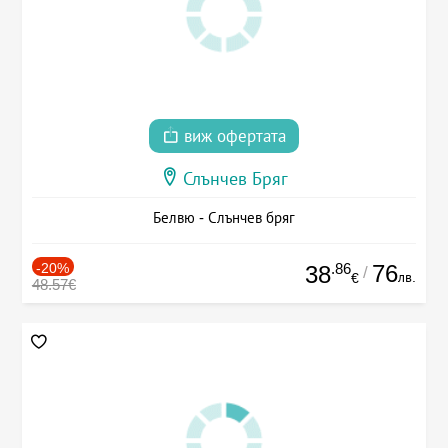
виж офертата
Слънчев Бряг
Белвю - Слънчев бряг
-20%
.86
76
38
/
лв.
€
48.57€