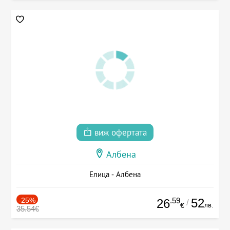
виж офертата
Албена
Елица - Албена
-25%
.59
52
26
/
лв.
€
35.54€