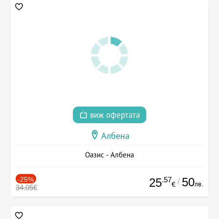
виж офертата
Албена
Оазис - Албена
-25%
.57
50
25
/
лв.
€
34.05€