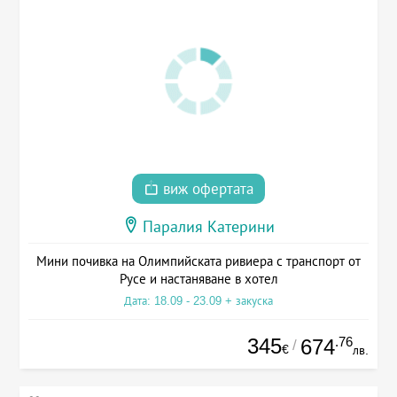
виж офертата
Паралия Катерини
Мини почивка на Олимпийската ривиера с транспорт от
Русе и настаняване в хотел
Дата: 18.09 - 23.09 + закуска
345
.76
674
/
€
лв.