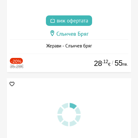
виж офертата
Слънчев Бряг
Жерави - Слънчев бряг
-20%
.12
55
28
/
лв.
€
35.28€