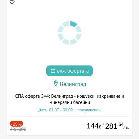
виж офертата
Велинград
СПА оферта 3=4: Велинград - нощувки, изхранване и
минерални басейни
Дата: 01.07 - 30.09 + полупансион
-25%
144
.64
281
/
€
лв.
192.00€