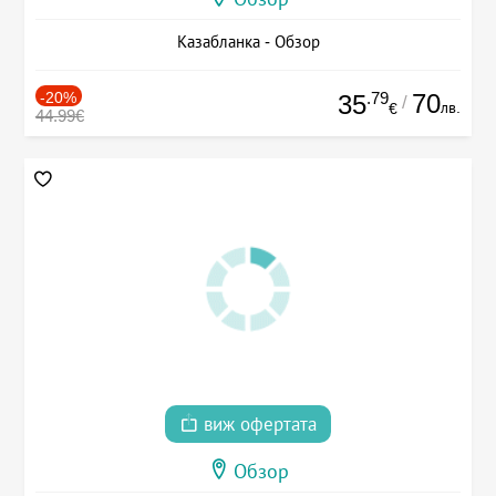
Казабланка - Обзор
-20%
.79
70
35
/
лв.
€
44.99€
виж офертата
Обзор