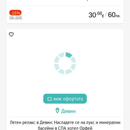
-15%
.68
60
30
/
лв.
€
36.30€
виж офертата
Девин
Летен релакс в Девин: Насладете се на лукс и минерални
басейни в СПА хотел Орфей