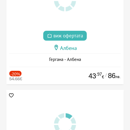
виж офертата
Албена
Гергана - Албена
-20%
.97
86
43
/
лв.
€
54.66€