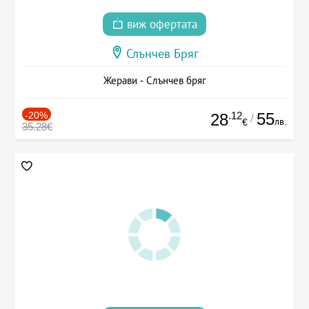
виж офертата
Слънчев Бряг
Жерави - Слънчев бряг
-20%
.12
55
28
/
лв.
€
35.28€