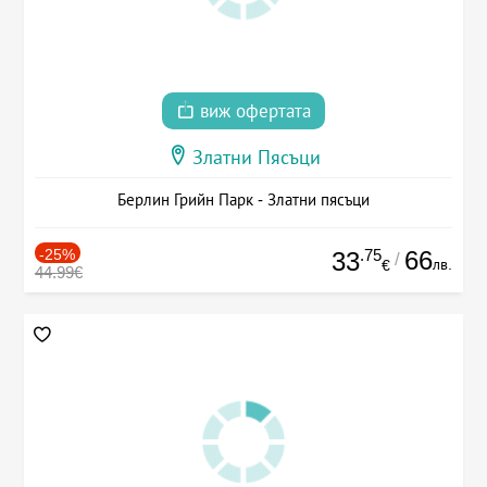
виж офертата
Златни Пясъци
Берлин Грийн Парк - Златни пясъци
-25%
.75
66
33
/
лв.
€
44.99€