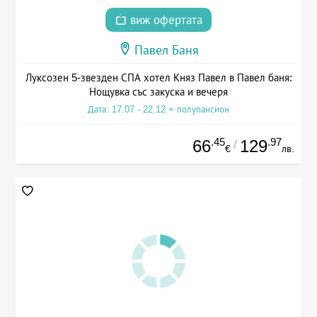
виж офертата
Павел Баня
Луксозен 5-звезден СПА хотел Княз Павел в Павел баня:
Нощувка със закуска и вечеря
Дата: 17.07 - 22.12 + полупансион
.45
.97
66
129
/
€
лв.