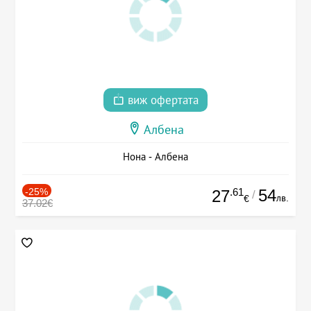
виж офертата
Албена
Нона - Албена
-25%
.61
54
27
/
лв.
€
37.02€