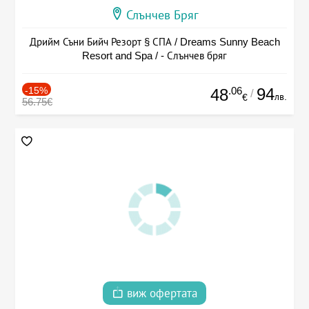
Слънчев Бряг
Дрийм Съни Бийч Резорт § СПА / Dreams Sunny Beach
Resort and Spa / - Слънчев бряг
-15%
.06
94
48
/
лв.
€
56.75€
виж офертата