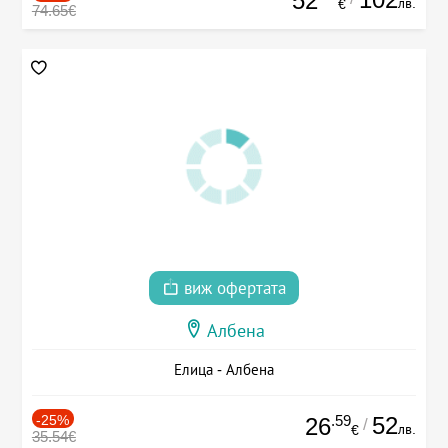
52
лв.
€
74.65€
виж офертата
Албена
Елица - Албена
-25%
.59
52
26
/
лв.
€
35.54€