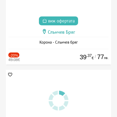
виж офертата
Слънчев Бряг
Корона - Слънчев бряг
-20%
.37
77
39
/
лв.
€
49.08€