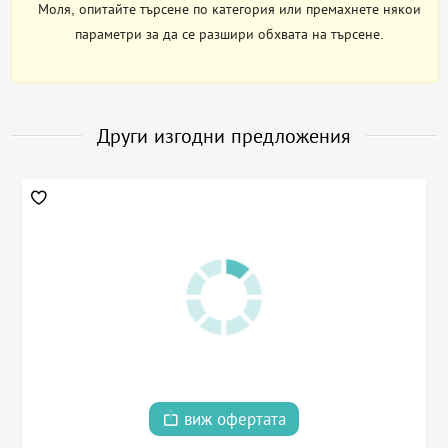
Моля, опитайте търсене по категория или премахнете някои
параметри за да се разшири обхвата на търсене.
Други изгодни предложения
виж офертата