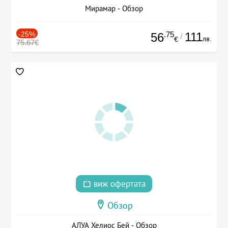
Мирамар - Обзор
-25%
.75
111
56
/
лв.
€
75.67€
виж офертата
Обзор
АЛУА Хелиос Бей - Обзор