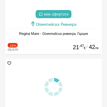
виж офертата
Олимпийска Ривиера
Regina Mare - Олимпийска ривиера, Гърция
-16%
.47
42
21
/
лв.
€
25.57€