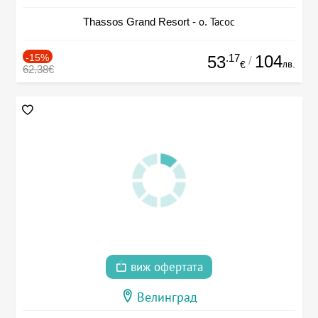
Thassos Grand Resort - о. Тасос
-15%
.17
104
53
/
лв.
€
62.38€
виж офертата
Велинград