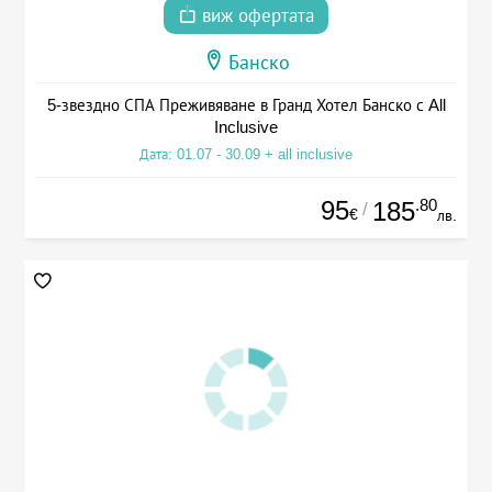
виж офертата
Банско
5-звездно СПА Преживяване в Гранд Хотел Банско с All
Inclusive
Дата: 01.07 - 30.09 + all inclusive
95
.80
185
/
€
лв.