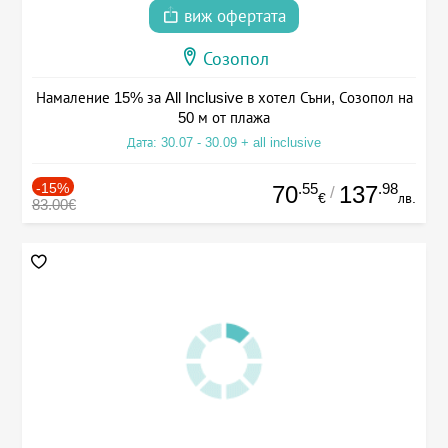
виж офертата
Созопол
Намаление 15% за All Inclusive в хотел Съни, Созопол на
50 м от плажа
Дата: 30.07 - 30.09 + all inclusive
-15%
.55
.98
70
137
/
€
лв.
83.00€