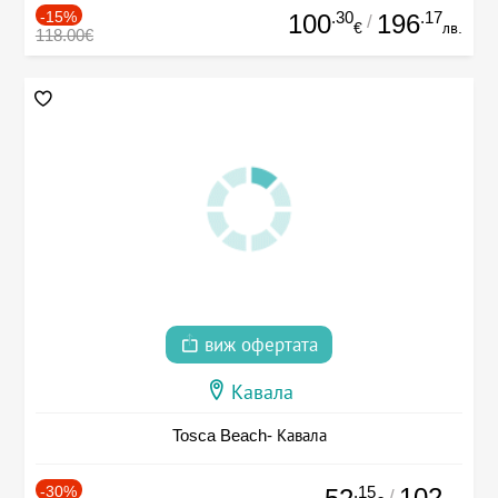
-15%
.30
.17
100
196
/
€
лв.
118.00€
виж офертата
Кавала
Tosca Beach- Кавала
-30%
.15
102
/