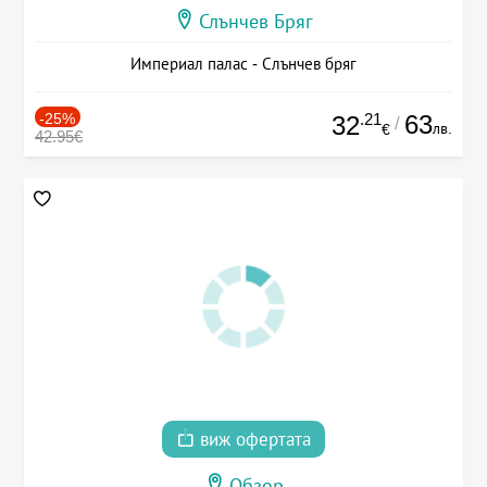
Слънчев Бряг
Империал палас - Слънчев бряг
-25%
.21
63
32
/
лв.
€
42.95€
виж офертата
Обзор