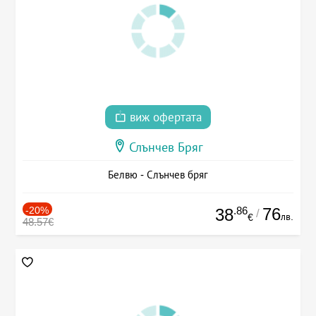
виж офертата
Слънчев Бряг
Белвю - Слънчев бряг
-20%
.86
76
38
/
лв.
€
48.57€