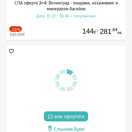
СПА оферта 3=4: Велинград - нощувки, изхранване и
минерални басейни
Дата: 01.07 - 30.09 + полупансион
-25%
144
.64
281
/
€
лв.
192.00€
виж офертата
Слънчев Бряг