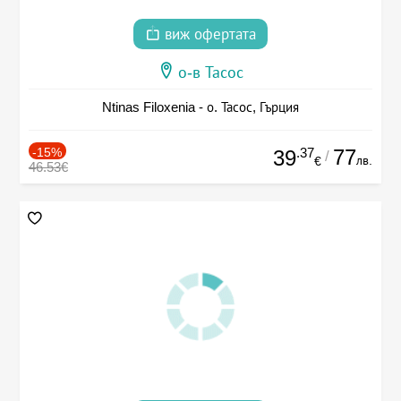
виж офертата
о-в Тасос
Ntinas Filoxenia - о. Тасос, Гърция
-15%
.37
77
39
/
лв.
€
46.53€