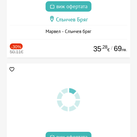
виж офертата
Слънчев Бряг
Марвел - Слънчев бряг
-30%
.28
69
35
/
лв.
€
50.11€