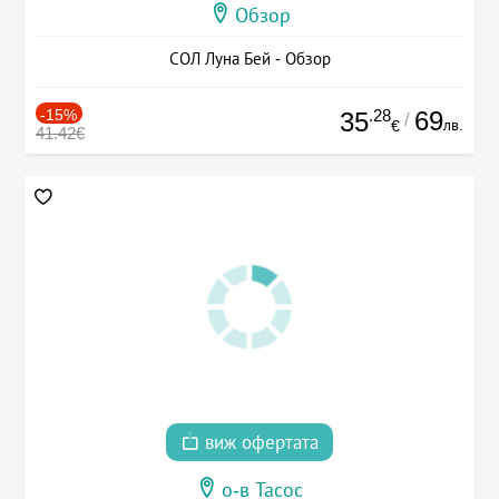
Обзор
СОЛ Луна Бей - Обзор
-15%
.28
69
35
/
лв.
€
41.42€
виж офертата
о-в Тасос