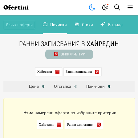
Ofertini
Почивки
Стоки
В града
Всички оферти
РАННИ ЗАПИСВАНИЯ В
ХАЙРЕДИН
ВИЖ ФИЛТРИ
Хайредин
Ранни записвания
Цена
Отстъпка
Най-нови
Няма намерени оферти по избраните критерии:
Хайредин
Ранни записвания