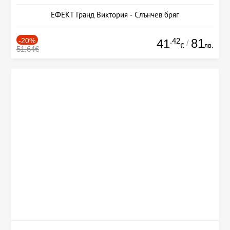
ЕФЕКТ Гранд Виктория - Слънчев бряг
-20%
.42
81
41
/
лв.
€
51.64€