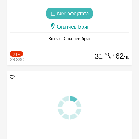
виж офертата
Слънчев Бряг
Котва - Слънчев бряг
-21%
.70
62
31
/
лв.
€
39.88€