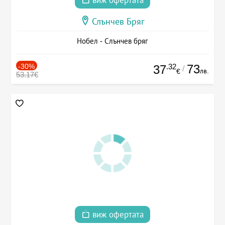
виж офертата
Слънчев Бряг
Нобел - Слънчев бряг
-30%
.32
73
37
/
лв.
€
53.17€
виж офертата