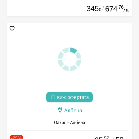
345
.76
674
/
€
лв.
виж офертата
Албена
Оазис - Албена
-25%
.57