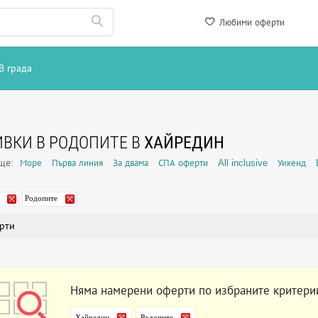
Любими оферти
В града
ВКИ В РОДОПИТЕ В
ХАЙРЕДИН
още:
Море
Първа линия
За двама
СПА оферти
All inclusive
Уикенд
Родопите
рти
Няма намерени оферти по избраните критери
Хайредин
Родопите