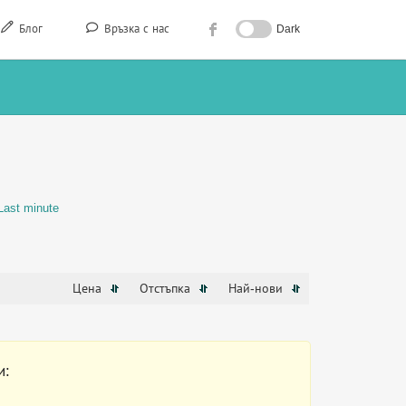
Блог
Връзка с нас
Dark
Last minute
Цена
Отстъпка
Най-нови
и: