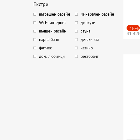
Екстри
вътрешен басейн
минерален басейн
Wi-Fi интернет
джакузи
-15%
външен басейн
сауна
41.42
парна баня
детски кът
фитнес
казино
дом. любимци
ресторант