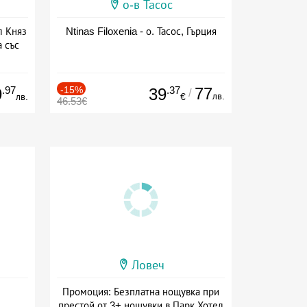
о-в Тасос
л Княз
Ntinas Filoxenia - о. Тасос, Гърция
 със
сион
.97
-15%
.37
77
9
39
/
лв.
лв.
€
46.53€
Ловеч
Промоция: Безплатна нощувка при
престой от 3+ нощувки в Парк Хотел