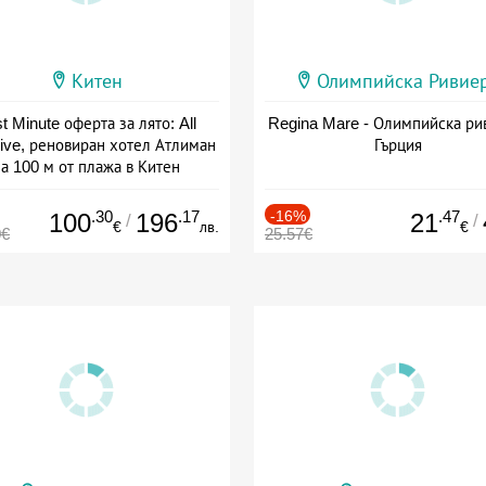
Китен
Олимпийска Ривие
t Minute оферта за лято: All
Regina Mare - Олимпийска ри
sive, реновиран хотел Атлиман
Гърция
а 100 м от плажа в Китен
а: 01.06 - 29.09 + all inclusive
.30
.17
-16%
.47
100
196
21
/
/
€
лв.
€
0€
25.57€