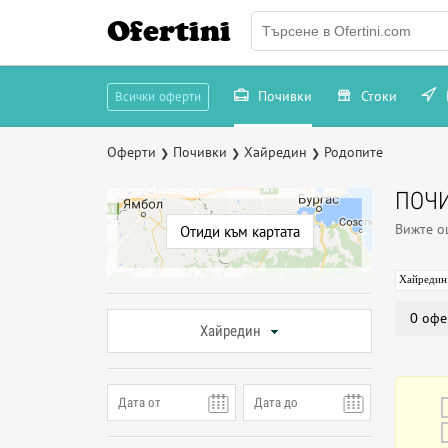
Ofertini
Почивки
Стоки
Всички оферти
Оферти
Почивки
Хайредин
Родопите
❯
❯
❯
ПОЧИ
Вижте 
Отиди към картата
Хайредин
0 офе
Хайредин