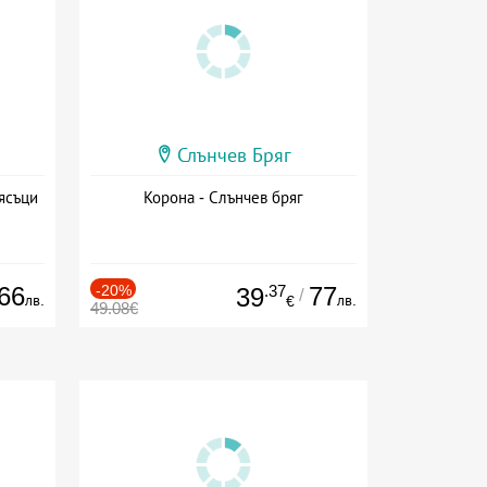
Слънчев Бряг
ясъци
Корона - Слънчев бряг
66
-20%
.37
77
39
/
лв.
лв.
€
49.08€