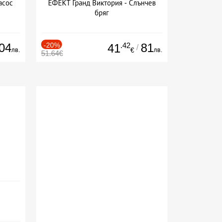
асос
ЕФЕКТ Гранд Виктория - Слънчев
бряг
04
-20%
.42
81
41
/
лв.
лв.
€
51.64€