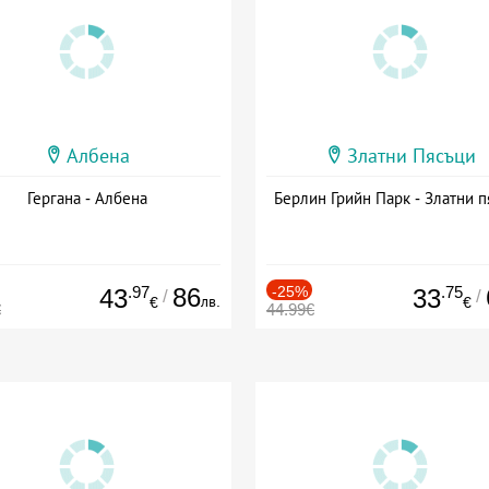
Албена
Златни Пясъци
Гергана - Албена
Берлин Грийн Парк - Златни п
.97
86
-25%
.75
43
33
/
/
лв.
€
€
€
44.99€