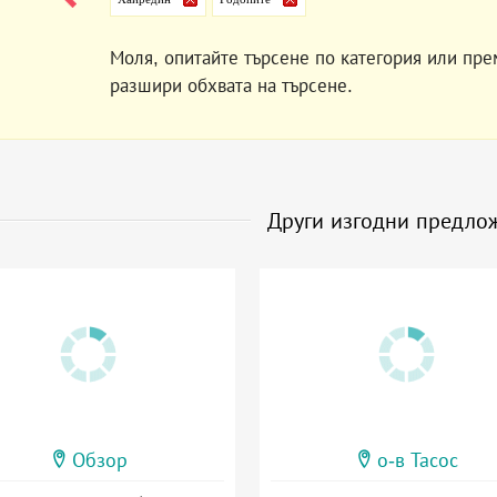
Моля, опитайте търсене по категория или пре
разшири обхвата на търсене.
Други изгодни предло
Обзор
о-в Тасос