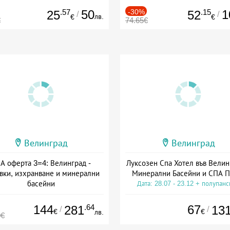
.57
50
-30%
.15
1
25
52
/
/
лв.
€
€
€
74.65€
Велинград
Велинград
А оферта 3=4: Велинград -
Луксозен Спа Хотел във Велин
вки, изхранване и минерални
Минерални Басейни и СПА П
басейни
Дата: 28.07 - 23.12 + полупан
а: 01.07 - 30.09 + полупансион
144
.64
67
281
13
/
/
€
€
лв.
0€