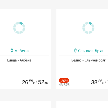
Албена
Слънчев Бряг
Елица - Албена
Белвю - Слънчев бряг
.59
52
-20%
.86
26
38
/
/
лв.
€
€
€
48.57€