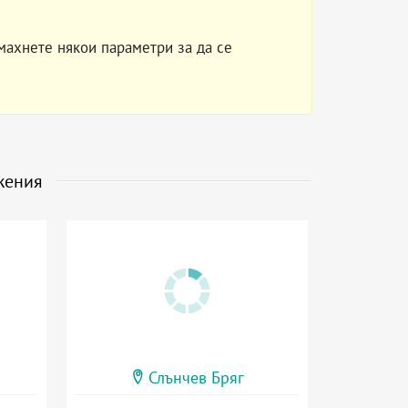
махнете някои параметри за да се
жения
Слънчев Бряг