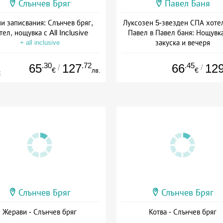
Слънчев Бряг
Павел Баня
и записвания: Слънчев бряг,
Луксозен 5-звезден СПА хоте
тел, нощувка с All Inclusive
Павел в Павел баня: Нощувка
закуска и вечеря
+ all inclusive
Дата: 17.07 - 22.12 + полупан
.30
.72
.45
65
127
66
12
/
/
€
лв.
€
€
Слънчев Бряг
Слънчев Бряг
Жерави - Слънчев бряг
Котва - Слънчев бряг