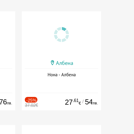
Албена
Нона - Албена
76
-25%
.61
54
27
/
лв.
лв.
€
37.02€