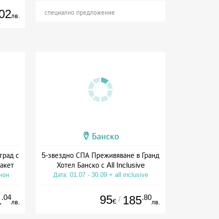
02
специално предложение
лв.
Банско
град с
5-звездно СПА Преживяване в Гранд
акет
Хотел Банско с All Inclusive
сион
Дата: 01.07 - 30.09 + all inclusive
.04
95
.80
1
185
/
€
лв.
лв.