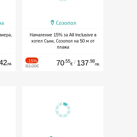
ра
Созопол
виера,
Намаление 15% за All Inclusive в
хотел Съни, Созопол на 50 м от
плажа
Дата: 30.07 - 30.09 + all inclusive
42
-15%
.55
.98
70
137
/
лв.
€
лв.
83.00€