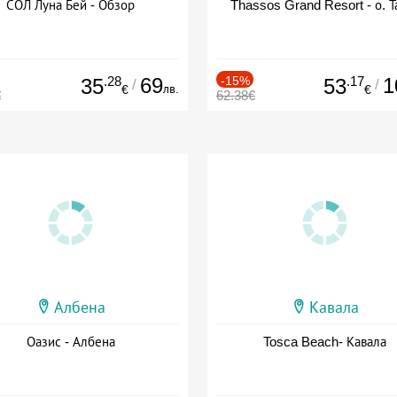
СОЛ Луна Бей - Обзор
Thassos Grand Resort - о. Т
.28
69
-15%
.17
1
35
53
/
/
лв.
€
€
€
62.38€
Албена
Кавала
Оазис - Албена
Tosca Beach- Кавала