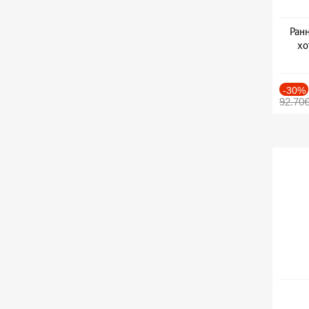
Ранн
хо
-30%
92.70