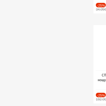
-25%
34.05
СП
нощу
Дат
-25%
192.0