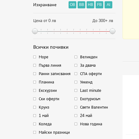
Изхранване
OB
BB
HB
FB
AI
Цена от 0 лв
До 300+ лв
Всички почивки
Море
Великден
Първа линия
За двама
Ранни записвания
СПА оферти
Планина
Уикенд
Екскурзии
Last minute
Ски оферти
Екотуризъм
Круиз
Свети Валентин
1 май
24 май
Коледа
Нова година
Майски празници