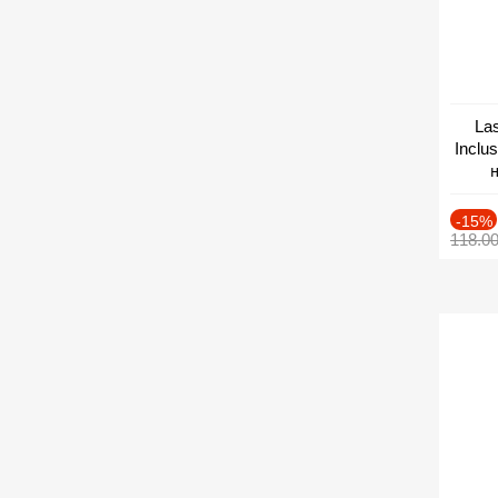
Las
Inclu
н
Дат
-15%
118.0