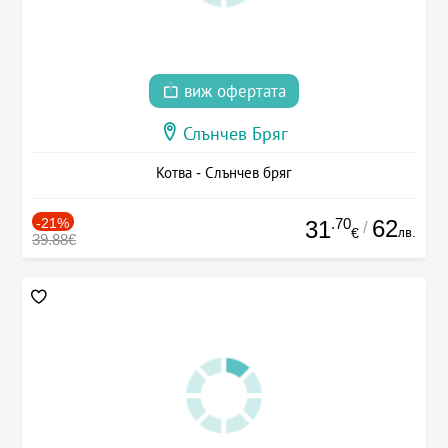
виж офертата
Слънчев Бряг
Котва - Слънчев бряг
-21%
.70
62
31
/
лв.
€
39.88€