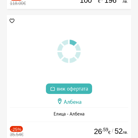
100
196
€
лв.
118.00€
виж офертата
Албена
Елица - Албена
-25%
.59
52
26
/
лв.
€
35.54€