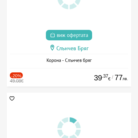
виж офертата
Слънчев Бряг
Корона - Слънчев бряг
-20%
.37
77
39
/
лв.
€
49.08€