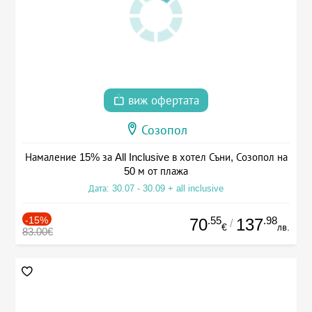
виж офертата
Созопол
Намаление 15% за All Inclusive в хотел Съни, Созопол на
50 м от плажа
Дата: 30.07 - 30.09 + all inclusive
-15%
.55
.98
70
137
/
€
лв.
83.00€