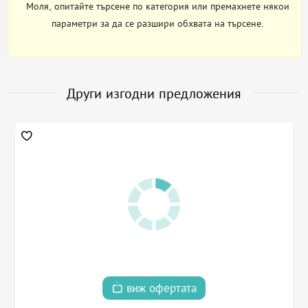
Моля, опитайте търсене по категория или премахнете някои
параметри за да се разшири обхвата на търсене.
Други изгодни предложения
виж офертата