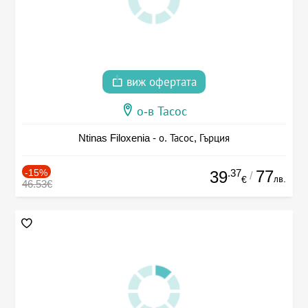
виж офертата
о-в Тасос
Ntinas Filoxenia - о. Тасос, Гърция
-15%
.37
77
39
/
лв.
€
46.53€