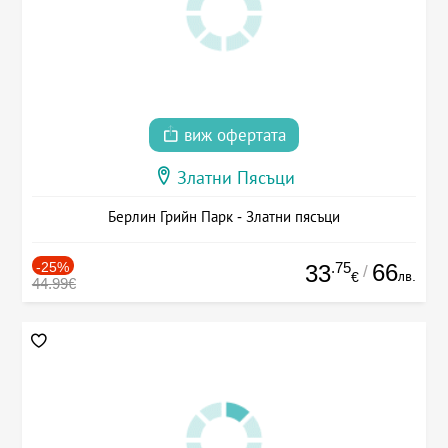
виж офертата
Златни Пясъци
Берлин Грийн Парк - Златни пясъци
-25%
.75
66
33
/
лв.
€
44.99€