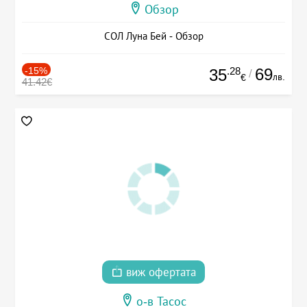
Обзор
СОЛ Луна Бей - Обзор
-15%
.28
69
35
/
лв.
€
41.42€
виж офертата
о-в Тасос