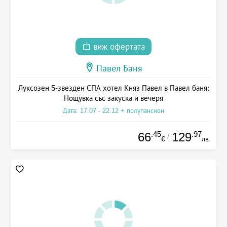
виж офертата
Павел Баня
Луксозен 5-звезден СПА хотел Княз Павел в Павел баня:
Нощувка със закуска и вечеря
Дата: 17.07 - 22.12 + полупансион
.45
.97
66
129
/
€
лв.