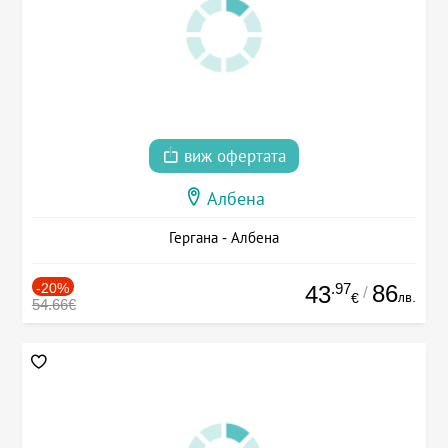
виж офертата
Албена
Гергана - Албена
-20%
.97
86
43
/
лв.
€
54.66€