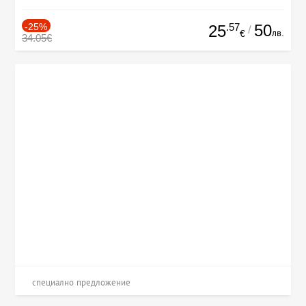
-25%
.57
50
25
/
лв.
€
34.05€
специално предложение