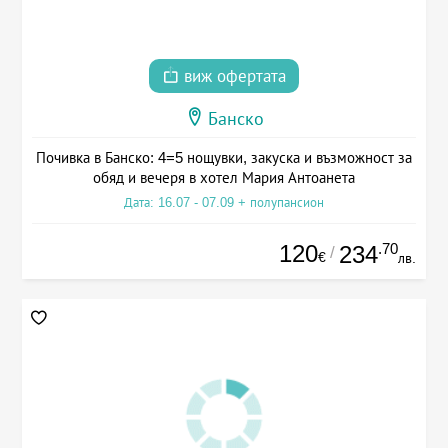
виж офертата
Банско
Почивка в Банско: 4=5 нощувки, закуска и възможност за
обяд и вечеря в хотел Мария Антоанета
Дата: 16.07 - 07.09 + полупансион
120
.70
234
/
€
лв.