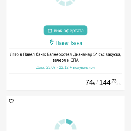
виж офертата
Павел Баня
Лято в Павел баня: Балнеохотел Дианамар 5* със закуска,
вечеря и СПА
Дата: 23.07 - 22.12 + полупансион
74
.73
144
/
€
лв.