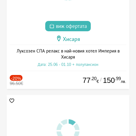
виж офертата
Хисаря
Луксозен СПА релакс в най-новия хотел Империя в
Хисаря
Дата: 25.06 - 01.10 + полупансион
-20%
.20
.99
77
150
/
€
лв.
96.50€