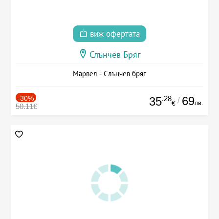
виж офертата
Слънчев Бряг
Марвел - Слънчев бряг
-30%
.28
69
35
/
лв.
€
50.11€