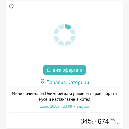
виж офертата
Паралия Катерини
Мини почивка на Олимпийската ривиера с транспорт от
Русе и настаняване в хотел
Дата: 18.09 - 23.09 + закуска
345
.76
674
/
€
лв.