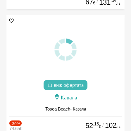
67
.04
131
/
€
лв.
виж офертата
Кавала
Tosca Beach- Кавала
-30%
.15
102
52
/
лв.
€
74.65€