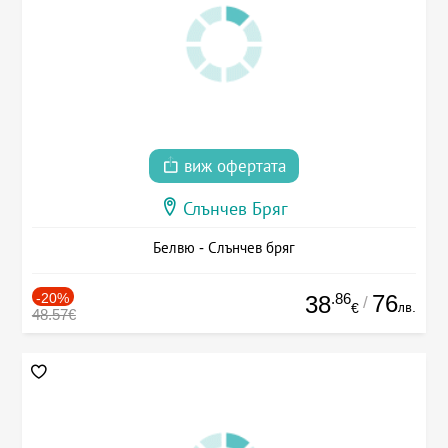
виж офертата
Слънчев Бряг
Белвю - Слънчев бряг
-20%
.86
76
38
/
лв.
€
48.57€