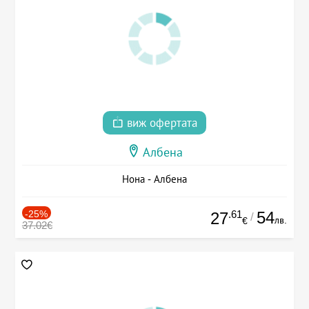
виж офертата
Албена
Нона - Албена
-25%
.61
54
27
/
лв.
€
37.02€