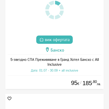
виж офертата
Банско
5-звездно СПА Преживяване в Гранд Хотел Банско с All
Inclusive
Дата: 01.07 - 30.09 + all inclusive
95
.80
185
/
€
лв.