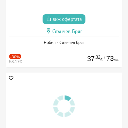
виж офертата
Слънчев Бряг
Нобел - Слънчев бряг
-30%
.32
73
37
/
лв.
€
53.17€