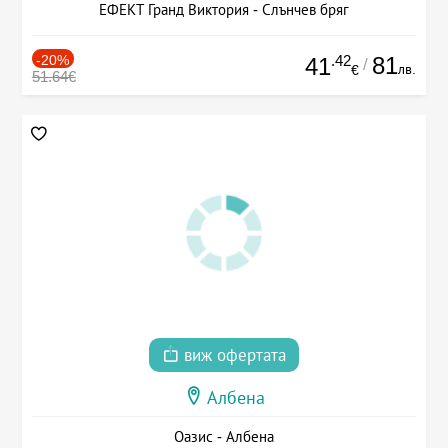
ЕФЕКТ Гранд Виктория - Слънчев бряг
-20%
.42
81
41
/
лв.
€
51.64€
виж офертата
Албена
Оазис - Албена