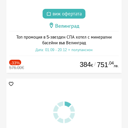
виж офертата
Велинград
Топ промоция в 5-звезден СПА хотел с минерални
басейни във Велинград
Дата: 01.09 - 20.12 + полупансион
-33%
384
.04
751
/
€
лв.
576.00€