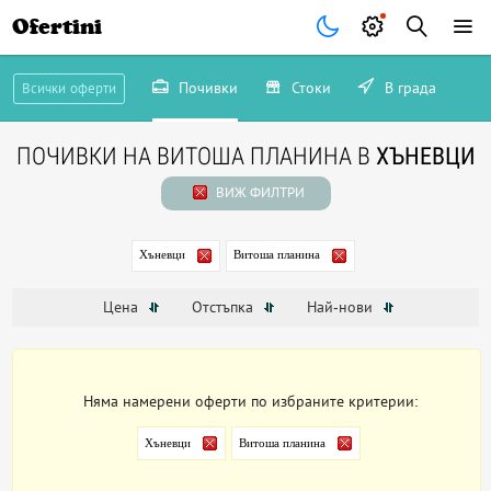
Ofertini
Почивки
Стоки
В града
Всички оферти
ПОЧИВКИ НА ВИТОША ПЛАНИНА В
ХЪНЕВЦИ
ВИЖ ФИЛТРИ
Хъневци
Витоша планина
Цена
Отстъпка
Най-нови
Няма намерени оферти по избраните критерии:
Хъневци
Витоша планина