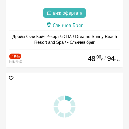
виж офертата
Слънчев Бряг
Дрийм Съни Бийч Резорт § СПА / Dreams Sunny Beach
Resort and Spa / - Слънчев бряг
-15%
.06
94
48
/
лв.
€
56.75€