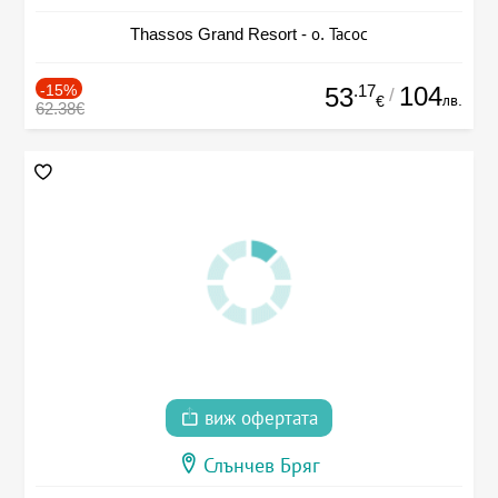
Thassos Grand Resort - о. Тасос
-15%
.17
104
53
/
лв.
€
62.38€
виж офертата
Слънчев Бряг