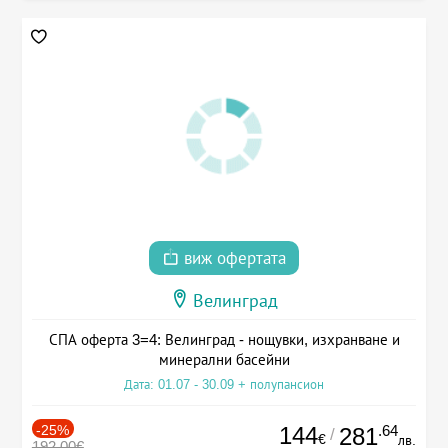
виж офертата
Велинград
СПА оферта 3=4: Велинград - нощувки, изхранване и
минерални басейни
Дата: 01.07 - 30.09 + полупансион
-25%
144
.64
281
/
€
лв.
192.00€