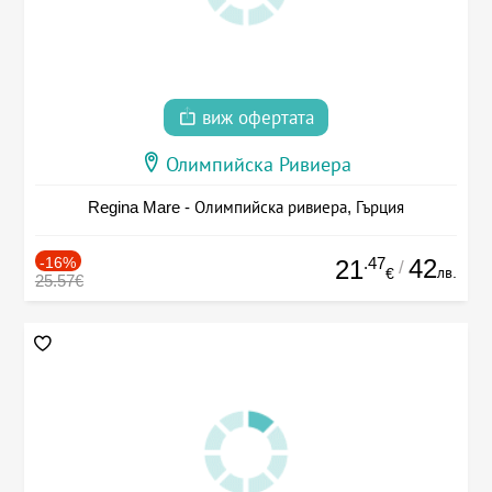
виж офертата
Олимпийска Ривиера
Regina Mare - Олимпийска ривиера, Гърция
-16%
.47
42
21
/
лв.
€
25.57€