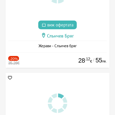
виж офертата
Слънчев Бряг
Жерави - Слънчев бряг
-20%
.12
55
28
/
лв.
€
35.28€