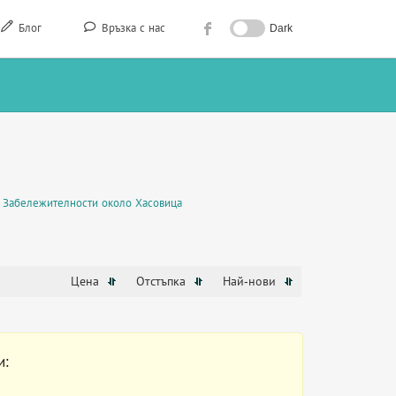
Блог
Връзка с нас
Dark
Забележителности около Хасовица
Цена
Отстъпка
Най-нови
и: