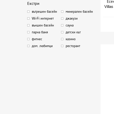
Есе
Екстри
Villa
вътрешен басейн
минерален басейн
Wi-Fi интернет
джакузи
външен басейн
сауна
парна баня
детски кът
фитнес
казино
дом. любимци
ресторант