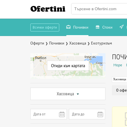
Ofertini
Почивки
Стоки
Всички оферти
Оферти
Почивки
Хасовица
Екотуризъм
❯
❯
❯
ПОЧИ
Море
Отиди към картата
Хасовица
0 офе
Хасовица