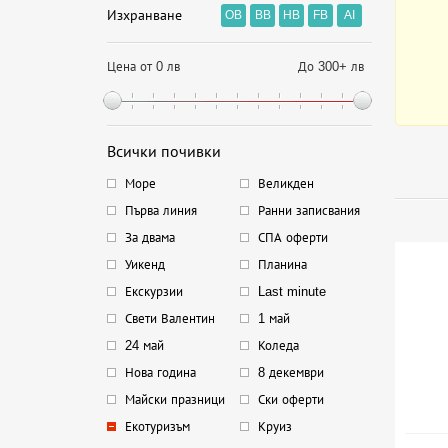
Изхранване
OB
BB
HB
FB
AI
Цена от 0 лв
До 300+ лв
Всички почивки
Море
Великден
Първа линия
Ранни записвания
За двама
СПА оферти
Уикенд
Планина
Екскурзии
Last minute
Свети Валентин
1 май
24 май
Коледа
Нова година
8 декември
Майски празници
Ски оферти
Екотуризъм
Круиз