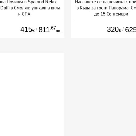
нна Почивка в Spa and Relax
Насладете се на почивка с пр
s Daffi в Смолян: уникална вила
в Къща за гости Панорама, С
и СПА
до 15 Септември
+ закуска
+ без храна
415
.67
320
811
62
/
/
€
€
лв.