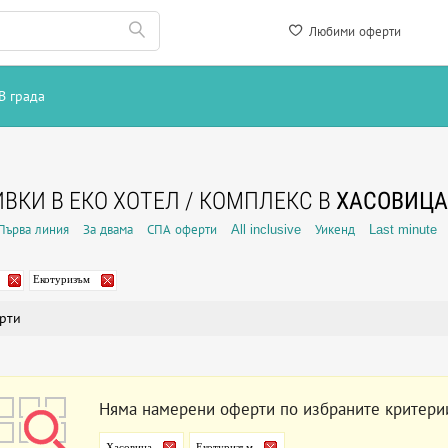
Любими оферти
В града
ВКИ В ЕКО ХОТЕЛ / КОМПЛЕКС В
ХАСОВИЦА
Първа линия
За двама
СПА оферти
All inclusive
Уикенд
Last minute
Екотуризъм
рти
Няма намерени оферти по избраните критери
Хасовица
Екотуризъм