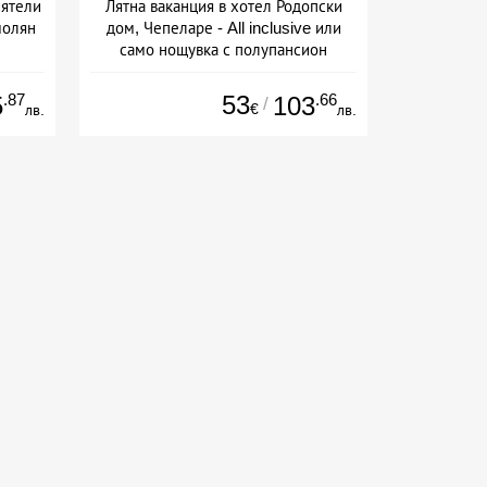
иятели
Лятна ваканция в хотел Родопски
молян
дом, Чепеларе - All inclusive или
само нощувка с полупансион
Дата: 04.08 - 30.09 + all inclusive
.87
53
.66
5
103
/
€
лв.
лв.