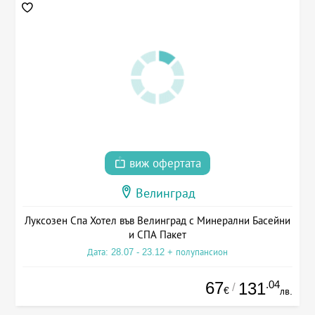
виж офертата
Велинград
Луксозен Спа Хотел във Велинград с Минерални Басейни
и СПА Пакет
Дата: 28.07 - 23.12 + полупансион
67
.04
131
/
€
лв.