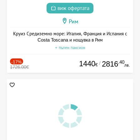
виж офертата
Рим
Круиз Средиземно море: Италия, Франция и Испания с
Costa Toscana и нощувка в Рим
+ пълен пансион
-17%
1440
.40
2816
/
€
лв.
1726.00€