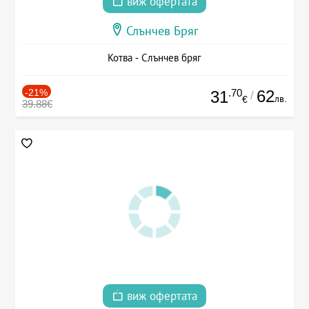
виж офертата
Слънчев Бряг
Котва - Слънчев бряг
-21%
.70
62
31
/
лв.
€
39.88€
виж офертата