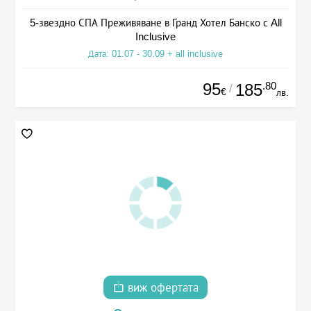
5-звездно СПА Преживяване в Гранд Хотел Банско с All
Inclusive
Дата: 01.07 - 30.09 + all inclusive
95
.80
185
/
€
лв.
виж офертата