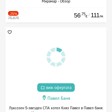
Мирамар - Обзор
-25%
.75
111
56
/
лв.
€
75.67€
виж офертата
Павел Баня
Луксозен 5-звезден СПА хотел Княз Павел в Павел баня: