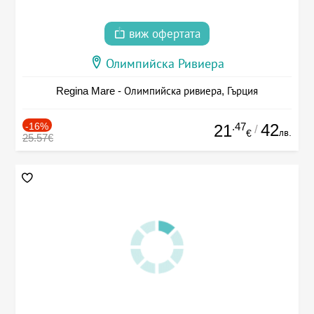
виж офертата
Олимпийска Ривиера
Regina Mare - Олимпийска ривиера, Гърция
-16%
.47
42
21
/
лв.
€
25.57€