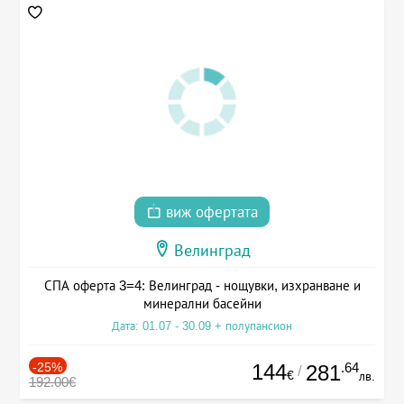
виж офертата
Велинград
СПА оферта 3=4: Велинград - нощувки, изхранване и
минерални басейни
Дата: 01.07 - 30.09 + полупансион
-25%
144
.64
281
/
€
лв.
192.00€