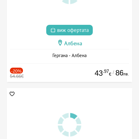
виж офертата
Албена
Гергана - Албена
-20%
.97
86
43
/
лв.
€
54.66€