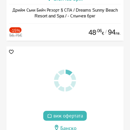
Дрийм Съни Бийч Резорт § СПА / Dreams Sunny Beach
Resort and Spa / - Слънчев бряг
-15%
.06
94
48
/
лв.
€
56.75€
виж офертата
Банско