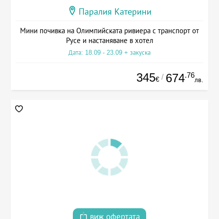
Паралия Катерини
Мини почивка на Олимпийската ривиера с транспорт от
Русе и настаняване в хотел
Дата: 18.09 - 23.09 + закуска
345
.76
674
/
€
лв.
виж офертата