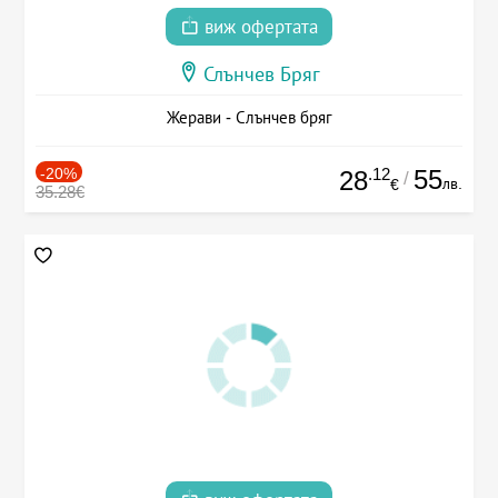
виж офертата
Слънчев Бряг
Жерави - Слънчев бряг
-20%
.12
55
28
/
лв.
€
35.28€