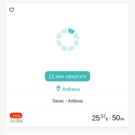
виж офертата
Албена
Оазис - Албена
-25%
.57
50
25
/
лв.
€
34.05€