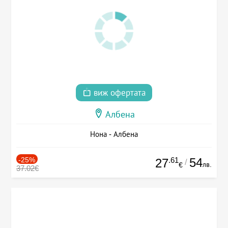
виж офертата
Албена
Нона - Албена
-25%
.61
54
27
/
лв.
€
37.02€