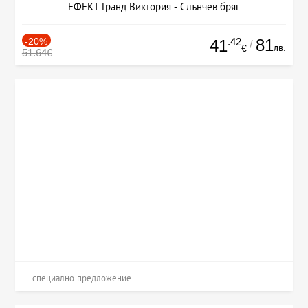
ЕФЕКТ Гранд Виктория - Слънчев бряг
-20%
.42
81
41
/
лв.
€
51.64€
специално предложение