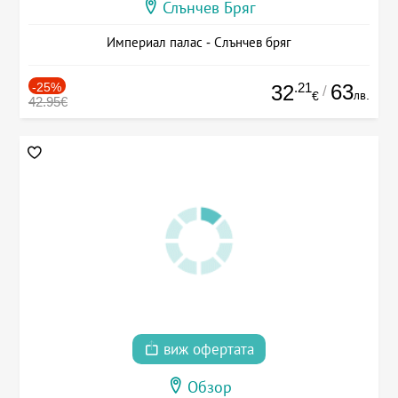
Слънчев Бряг
Империал палас - Слънчев бряг
-25%
.21
63
32
/
лв.
€
42.95€
виж офертата
Обзор