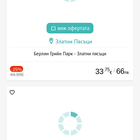
виж офертата
Златни Пясъци
Берлин Грийн Парк - Златни пясъци
-25%
.75
66
33
/
лв.
€
44.99€