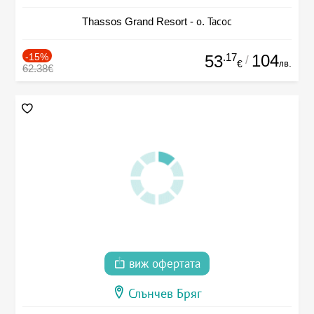
Thassos Grand Resort - о. Тасос
-15%
.17
104
53
/
лв.
€
62.38€
виж офертата
Слънчев Бряг