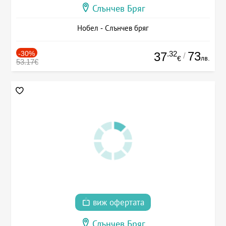
Слънчев Бряг
Нобел - Слънчев бряг
-30%
.32
73
37
/
лв.
€
53.17€
виж офертата
Слънчев Бряг