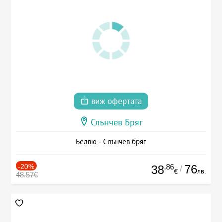
виж офертата
Слънчев Бряг
Белвю - Слънчев бряг
-20%
.86
76
38
/
лв.
€
48.57€