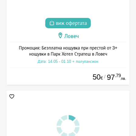
виж офертата
Ловеч
Промоция: Безплатна нощувка при престой от 3+
нощувки в Парк Хотел Стратеш в Ловеч
Дата: 14.05 - 01.10 + полупансион
50
.79
97
/
€
лв.