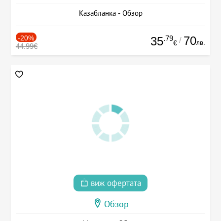
Казабланка - Обзор
-20%
.79
70
35
/
лв.
€
44.99€
виж офертата
Обзор