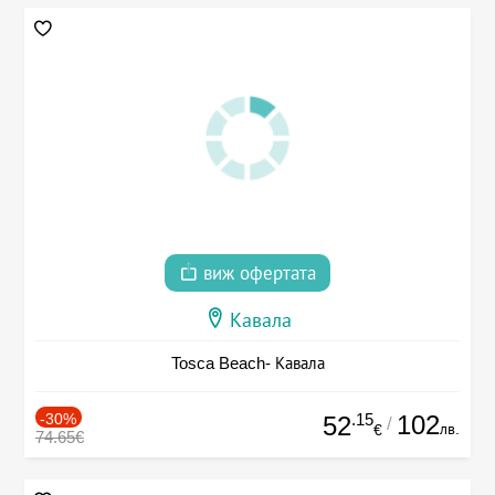
виж офертата
Кавала
Tosca Beach- Кавала
-30%
.15
102
52
/
лв.
€
74.65€