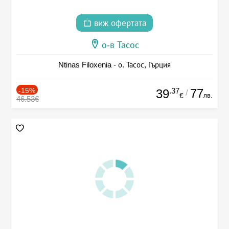
виж офертата
о-в Тасос
Ntinas Filoxenia - о. Тасос, Гърция
-15%
.37
77
39
/
лв.
€
46.53€