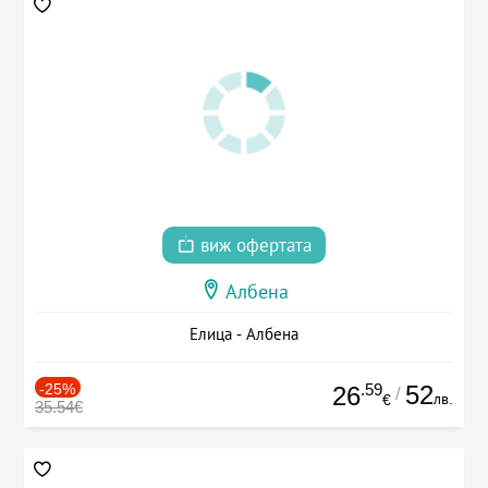
виж офертата
Албена
Елица - Албена
-25%
.59
52
26
/
лв.
€
35.54€