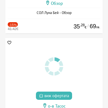
Обзор
СОЛ Луна Бей - Обзор
-15%
.28
69
35
/
лв.
€
41.42€
виж офертата
о-в Тасос