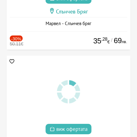
Слънчев Бряг
Марвел - Слънчев бряг
-30%
.28
69
35
/
лв.
€
50.11€
виж офертата