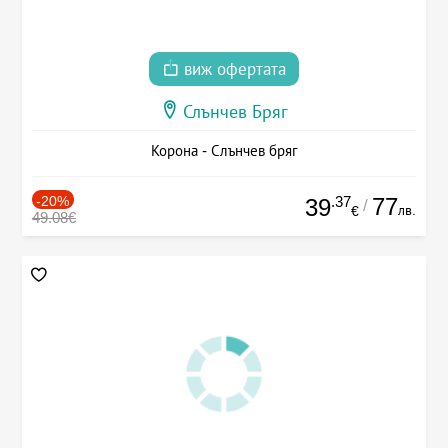
виж офертата
Слънчев Бряг
Корона - Слънчев бряг
-20%
.37
77
39
/
лв.
€
49.08€