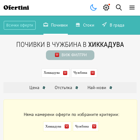
Ofertini
Почивки
Стоки
В града
Всички оферти
ПОЧИВКИ В ЧУЖБИНА В
ХИККАДУВА
ВИЖ ФИЛТРИ
Хиккадува
Чужбина
Цена
Отстъпка
Най-нови
Няма намерени оферти по избраните критерии:
Хиккадува
Чужбина