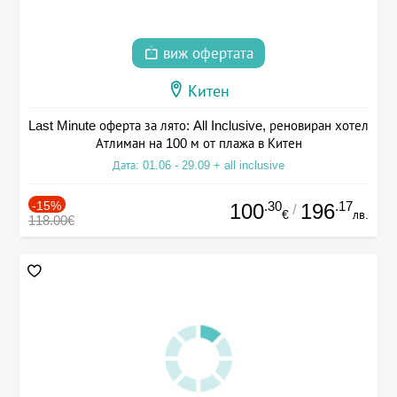
виж офертата
Китен
Last Minute оферта за лято: All Inclusive, реновиран хотел
Атлиман на 100 м от плажа в Китен
Дата: 01.06 - 29.09 + all inclusive
-15%
.30
.17
100
196
/
€
лв.
118.00€