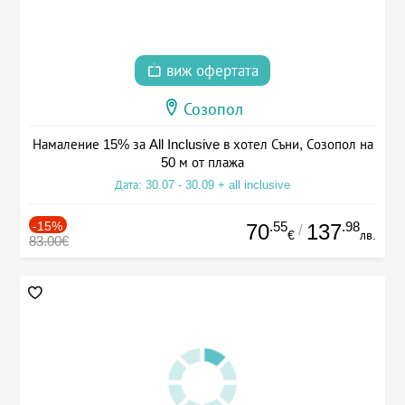
виж офертата
Созопол
Намаление 15% за All Inclusive в хотел Съни, Созопол на
50 м от плажа
Дата: 30.07 - 30.09 + all inclusive
-15%
.55
.98
70
137
/
€
лв.
83.00€