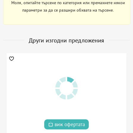
Моля, опитайте търсене по категория или премахнете някои
параметри за да се разшири обхвата на търсене.
Други изгодни предложения
виж офертата