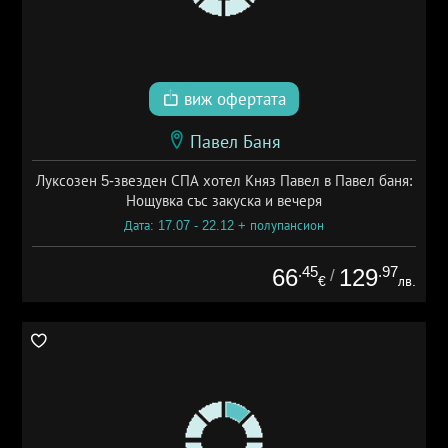
виж офертата
Павел Баня
Луксозен 5-звезден СПА хотел Княз Павел в Павел баня:
Нощувка със закуска и вечеря
Дата: 17.07 - 22.12 + полупансион
.45
.97
66
129
/
€
лв.