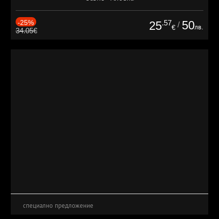
-25%
.57
50
25
/
лв.
€
34.05€
специално предложение