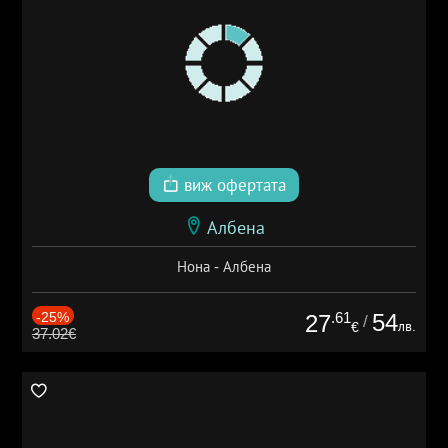
виж офертата
Албена
Нона - Албена
-25%
.61
54
27
/
лв.
€
37.02€