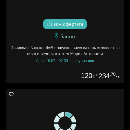
виж офертата
Банско
Почивка в Банско: 4=5 нощувки, закуска и възможност за
обяд и вечеря в хотел Мария Антоанета
Дата: 16.07 - 07.09 + полупансион
120
.70
234
/
€
лв.