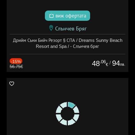
виж офертата
Слънчев Бряг
Дрийм Съни Бийч Резорт § СПА / Dreams Sunny Beach
Resort and Spa / - Слънчев бряг
-15%
.06
94
48
/
лв.
€
56.75€