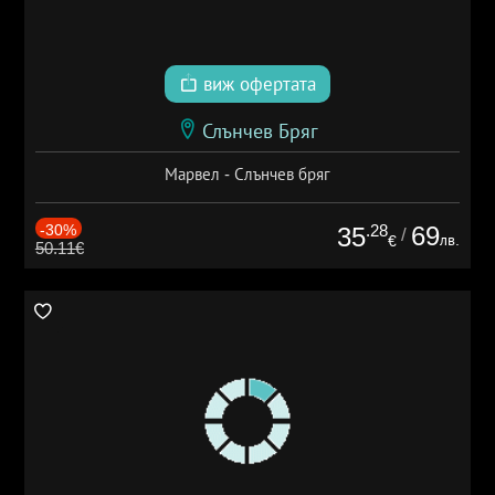
виж офертата
Слънчев Бряг
Марвел - Слънчев бряг
-30%
.28
69
35
/
лв.
€
50.11€