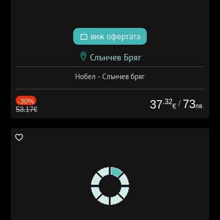
виж офертата
Слънчев Бряг
Нобел - Слънчев бряг
-30%
.32
73
37
/
лв.
€
53.17€