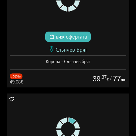
виж офертата
Слънчев Бряг
Корона - Слънчев бряг
-20%
.37
77
39
/
лв.
€
49.08€