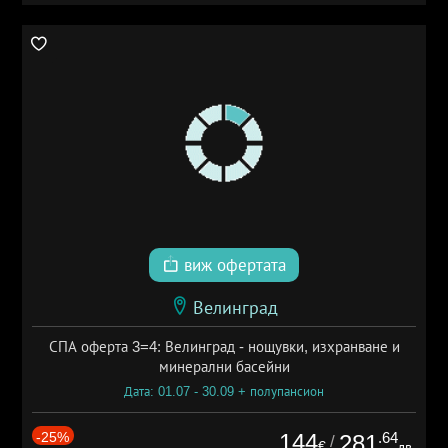
виж офертата
Велинград
СПА оферта 3=4: Велинград - нощувки, изхранване и
минерални басейни
Дата: 01.07 - 30.09 + полупансион
-25%
144
.64
281
/
€
лв.