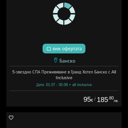
виж офертата
Банско
5-звездно СПА Преживяване в Гранд Хотел Банско с All
Inclusive
Дата: 01.07 - 30.09 + all inclusive
95
.80
185
/
€
лв.