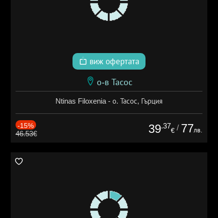
виж офертата
о-в Тасос
Ntinas Filoxenia - о. Тасос, Гърция
-15%
.37
77
39
/
лв.
€
46.53€