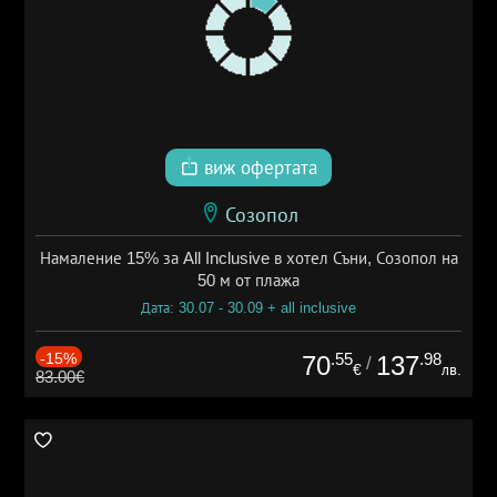
виж офертата
Созопол
Намаление 15% за All Inclusive в хотел Съни, Созопол на
50 м от плажа
Дата: 30.07 - 30.09 + all inclusive
-15%
.55
.98
70
137
/
€
лв.
83.00€