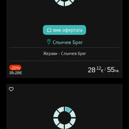
виж офертата
Слънчев Бряг
Жерави - Слънчев бряг
-20%
.12
55
28
/
лв.
€
35.28€