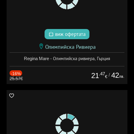
виж офертата
Олимпийска Ривиера
Regina Mare - Олимпийска ривиера, Гърция
-16%
.47
42
21
/
лв.
€
25.57€