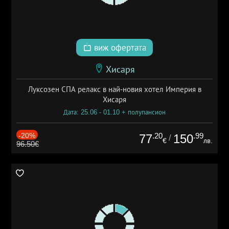
виж офертата
Хисаря
Луксозен СПА релакс в най-новия хотел Империя в
Хисаря
Дата: 25.06 - 01.10 + полупансион
-20%
.20
.99
77
150
/
€
лв.
96.50€