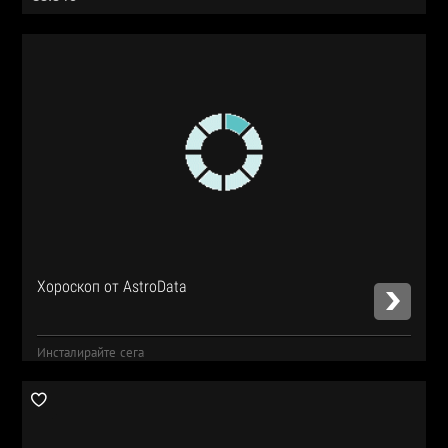
Хороскоп от AstroData
Инсталирайте сега