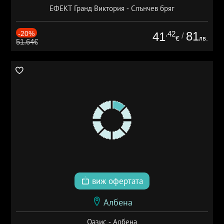
ЕФЕКТ Гранд Виктория - Слънчев бряг
-20%
.42
81
41
/
лв.
€
51.64€
виж офертата
Албена
Оазис - Албена