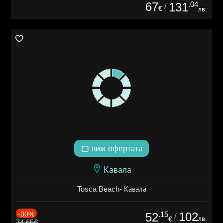
67
.04
131
/
€
лв.
виж офертата
Кавала
Tosca Beach- Кавала
-30%
.15
102
52
/
лв.
€
74.65€