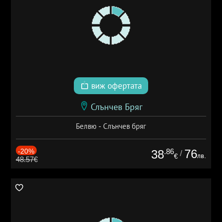
виж офертата
Слънчев Бряг
Белвю - Слънчев бряг
-20%
.86
76
38
/
лв.
€
48.57€