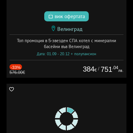
виж офертата
Велинград
Топ промоция в 5-звезден СПА хотел с минерални
басейни във Велинград
Дата: 01.09 - 20.12 + полупансион
-33%
384
.04
751
/
€
лв.
576.00€