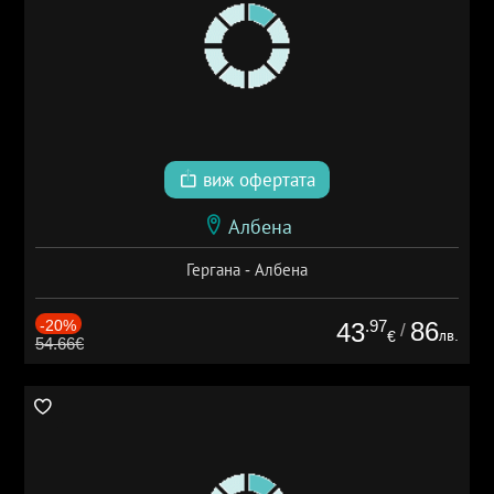
виж офертата
Албена
Гергана - Албена
-20%
.97
86
43
/
лв.
€
54.66€