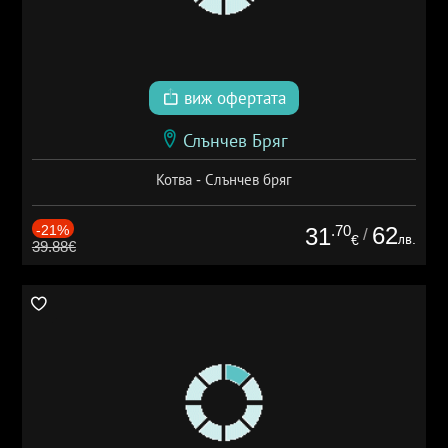
виж офертата
Слънчев Бряг
Котва - Слънчев бряг
-21%
.70
62
31
/
лв.
€
39.88€