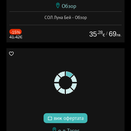
Обзор
СОЛ Луна Бей - Обзор
-15%
.28
69
35
/
лв.
€
41.42€
виж офертата
о-в Тасос