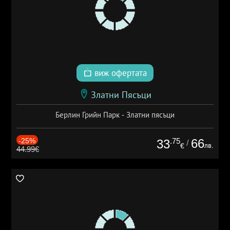
виж офертата
Златни Пясъци
Берлин Грийн Парк - Златни пясъци
-25%
.75
66
33
/
лв.
€
44.99€