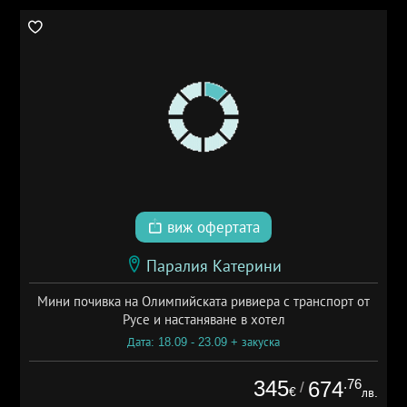
виж офертата
Паралия Катерини
Мини почивка на Олимпийската ривиера с транспорт от
Русе и настаняване в хотел
Дата: 18.09 - 23.09 + закуска
345
.76
674
/
€
лв.