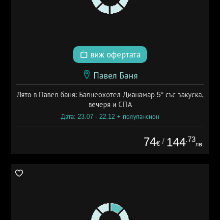
виж офертата
Павел Баня
Лято в Павел баня: Балнеохотел Дианамар 5* със закуска,
вечеря и СПА
Дата: 23.07 - 22.12 + полупансион
74
.73
144
/
€
лв.