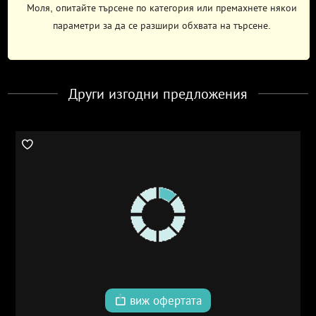
Моля, опитайте търсене по категория или премахнете някои
параметри за да се разшири обхвата на търсене.
Други изгодни предложения
виж офертата