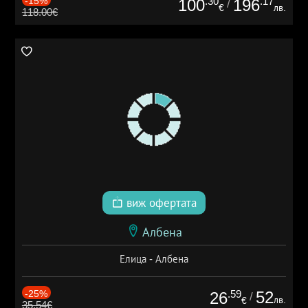
-15%
.30
.17
100
196
/
€
лв.
118.00€
виж офертата
Албена
Елица - Албена
-25%
.59
52
26
/
лв.
€
35.54€