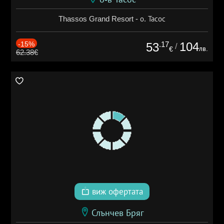
Thassos Grand Resort - о. Тасос
-15%
.17
104
53
/
лв.
€
62.38€
виж офертата
Слънчев Бряг