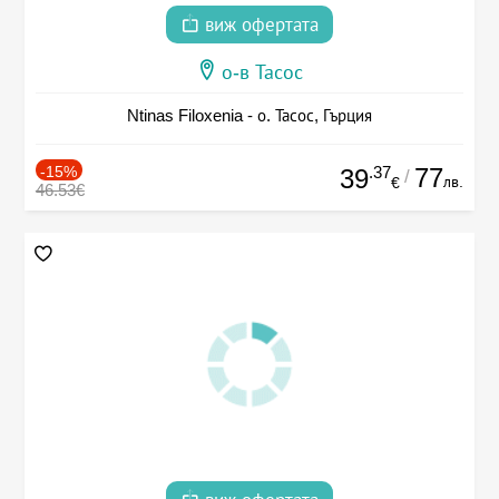
виж офертата
о-в Тасос
Ntinas Filoxenia - о. Тасос, Гърция
-15%
.37
77
39
/
лв.
€
46.53€