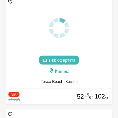
виж офертата
Кавала
Tosca Beach- Кавала
-30%
.15
102
52
/
лв.
€
74.65€