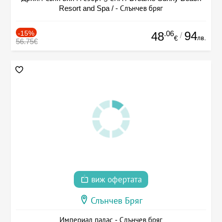
Resort and Spa / - Слънчев бряг
-15%
.06
94
48
/
лв.
€
56.75€
виж офертата
Слънчев Бряг
Империал палас - Слънчев бряг