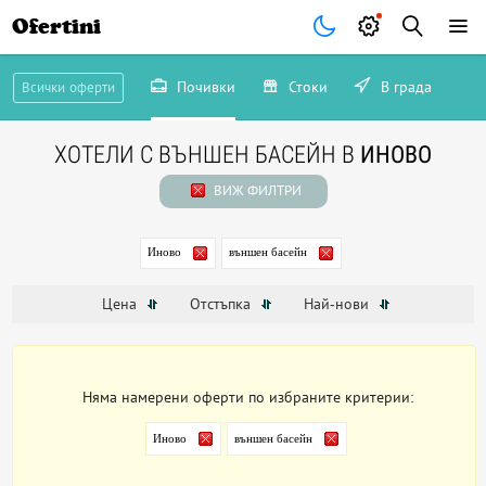
Ofertini
Почивки
Стоки
В града
Всички оферти
ХОТЕЛИ С ВЪНШЕН БАСЕЙН В
ИНОВО
ВИЖ ФИЛТРИ
Иново
външен басейн
Цена
Отстъпка
Най-нови
Няма намерени оферти по избраните критерии:
Иново
външен басейн