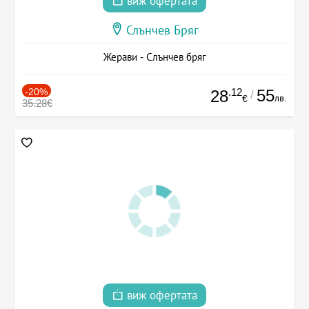
виж офертата
Слънчев Бряг
Жерави - Слънчев бряг
-20%
.12
55
28
/
лв.
€
35.28€
виж офертата