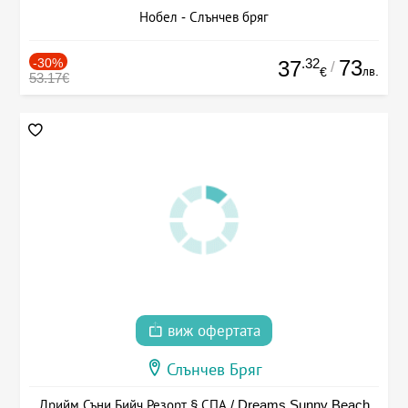
Нобел - Слънчев бряг
-30%
.32
73
37
/
лв.
€
53.17€
виж офертата
Слънчев Бряг
Дрийм Съни Бийч Резорт § СПА / Dreams Sunny Beach