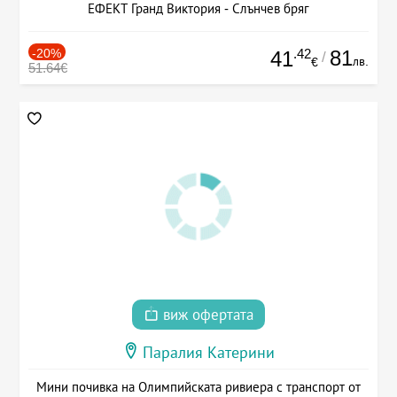
ЕФЕКТ Гранд Виктория - Слънчев бряг
-20%
.42
81
41
/
лв.
€
51.64€
виж офертата
Паралия Катерини
Мини почивка на Олимпийската ривиера с транспорт от