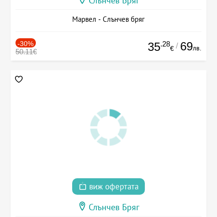
Слънчев Бряг
Марвел - Слънчев бряг
-30%
.28
69
35
/
лв.
€
50.11€
виж офертата
Слънчев Бряг