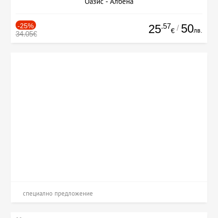
Оазис - Албена
-25%
.57
50
25
/
лв.
€
34.05€
специално предложение