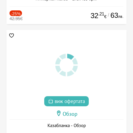
-25%
.21
63
32
/
лв.
€
42.95€
виж офертата
Обзор
Казабланка - Обзор