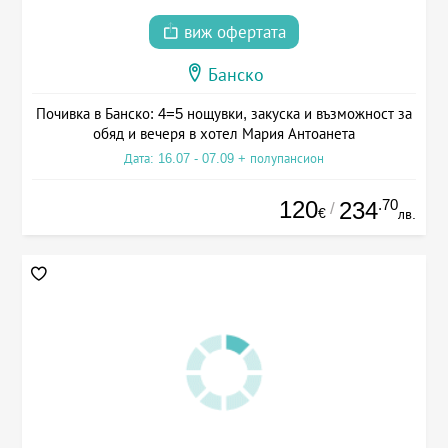
виж офертата
Банско
Почивка в Банско: 4=5 нощувки, закуска и възможност за
обяд и вечеря в хотел Мария Антоанета
Дата: 16.07 - 07.09 + полупансион
120
.70
234
/
€
лв.