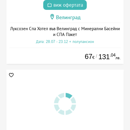
виж офертата
Велинград
Луксозен Спа Хотел във Велинград с Минерални Басейни
и СПА Пакет
Дата: 28.07 - 23.12 + полупансион
67
.04
131
/
€
лв.