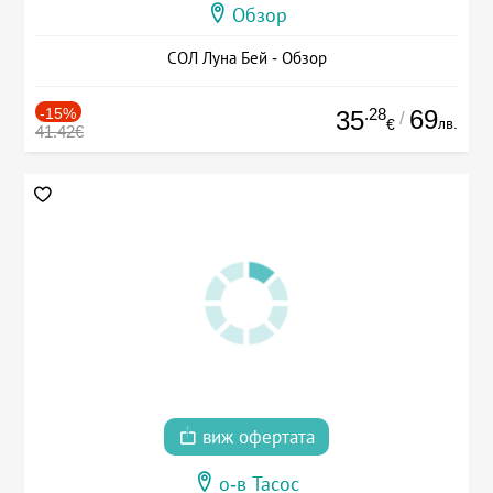
Обзор
СОЛ Луна Бей - Обзор
-15%
.28
69
35
/
лв.
€
41.42€
виж офертата
о-в Тасос