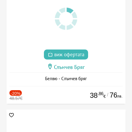
виж офертата
Слънчев Бряг
Белвю - Слънчев бряг
-20%
.86
76
38
/
лв.
€
48.57€