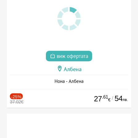
виж офертата
Албена
Нона - Албена
-25%
.61
54
27
/
лв.
€
37.02€