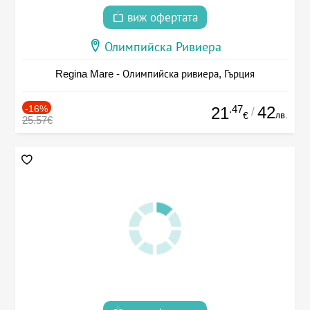
виж офертата
Олимпийска Ривиера
Regina Mare - Олимпийска ривиера, Гърция
-16%
.47
42
21
/
лв.
€
25.57€