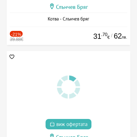
Слънчев Бряг
Котва - Слънчев бряг
-21%
.70
62
31
/
лв.
€
39.88€
виж офертата