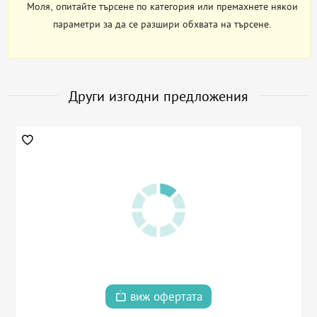
Моля, опитайте търсене по категория или премахнете някои
параметри за да се разшири обхвата на търсене.
Други изгодни предложения
виж офертата