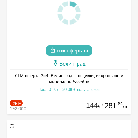
виж офертата
Велинград
СПА оферта 3=4: Велинград - нощувки, изхранване и
минерални басейни
Дата: 01.07 - 30.09 + полупансион
-25%
144
.64
281
/
€
лв.
192.00€