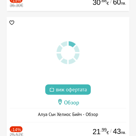
-15%
.68
60
30
/
лв.
€
36.30€
виж офертата
Обзор
Алуа Сън Хелиос Бийч - Обзор
-14%
.99
43
21
/
лв.
€
25.57€