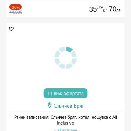
-20%
.79
70
35
/
лв.
€
44.99€
виж офертата
Слънчев Бряг
Ранни записвания: Слънчев бряг, хотел, нощувка с All
Inclusive
+ all inclusive