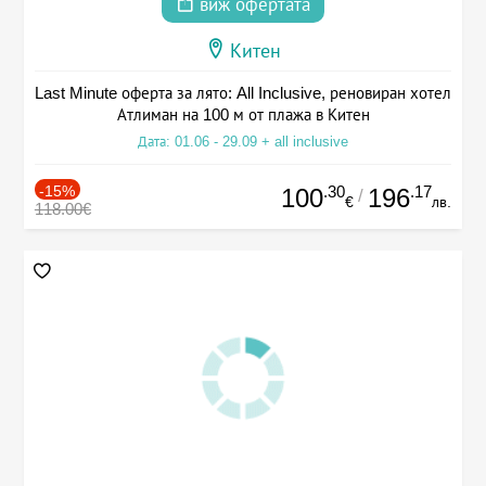
виж офертата
Китен
Last Minute оферта за лято: All Inclusive, реновиран хотел
Атлиман на 100 м от плажа в Китен
Дата: 01.06 - 29.09 + all inclusive
-15%
.30
.17
100
196
/
€
лв.
118.00€