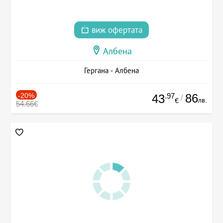
виж офертата
Албена
Гергана - Албена
-20%
.97
86
43
/
лв.
€
54.66€