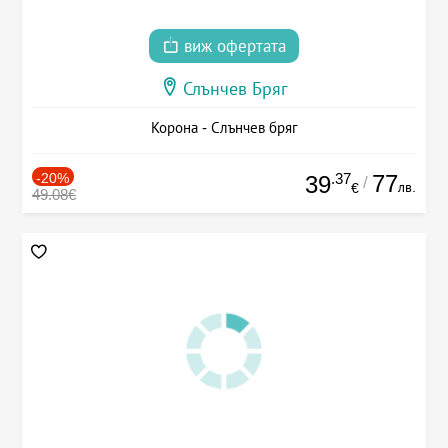
виж офертата
Слънчев Бряг
Корона - Слънчев бряг
-20%
.37
77
39
/
лв.
€
49.08€