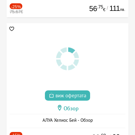
-25%
.75
111
56
/
лв.
€
75.67€
виж офертата
Обзор
АЛУА Хелиос Бей - Обзор