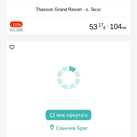
Thassos Grand Resort - о. Тасос
-15%
.17
104
53
/
лв.
€
62.38€
виж офертата
Слънчев Бряг