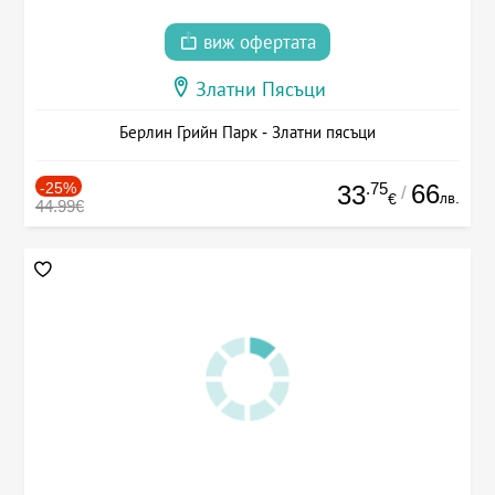
виж офертата
Златни Пясъци
Берлин Грийн Парк - Златни пясъци
-25%
.75
66
33
/
лв.
€
44.99€