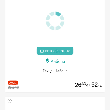
виж офертата
Албена
Елица - Албена
-25%
.59
52
26
/
лв.
€
35.54€