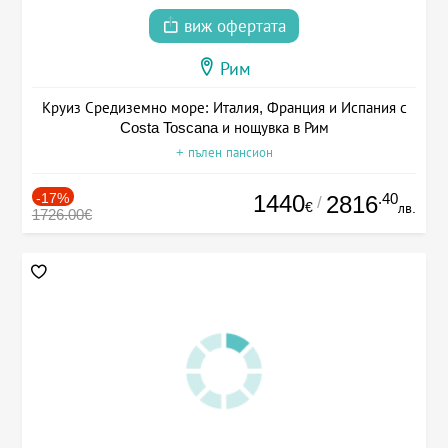
виж офертата
Рим
Круиз Средиземно море: Италия, Франция и Испания с
Costa Toscana и нощувка в Рим
+ пълен пансион
-17%
1440
.40
2816
/
€
лв.
1726.00€