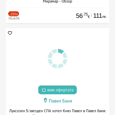
Мирамар - Обзор
-25%
.75
111
56
/
лв.
€
75.67€
виж офертата
Павел Баня
Луксозен 5-звезден СПА хотел Княз Павел в Павел баня: