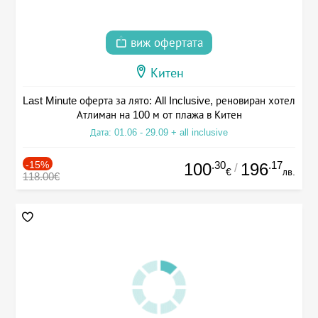
виж офертата
Китен
Last Minute оферта за лято: All Inclusive, реновиран хотел
Атлиман на 100 м от плажа в Китен
Дата: 01.06 - 29.09 + all inclusive
-15%
.30
.17
100
196
/
€
лв.
118.00€