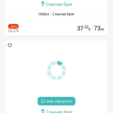
Слънчев Бряг
Нобел - Слънчев бряг
-30%
.32
73
37
/
лв.
€
53.17€
виж офертата
Слънчев Бряг