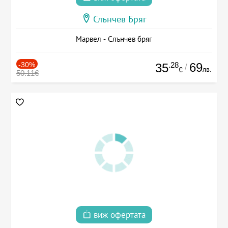
Слънчев Бряг
Марвел - Слънчев бряг
-30%
.28
69
35
/
лв.
€
50.11€
виж офертата