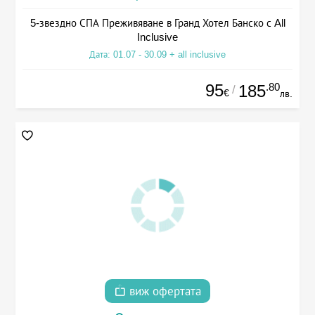
5-звездно СПА Преживяване в Гранд Хотел Банско с All
Inclusive
Дата: 01.07 - 30.09 + all inclusive
95
.80
185
/
€
лв.
виж офертата