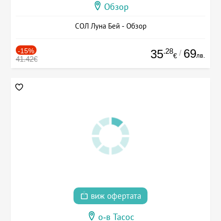
Обзор
СОЛ Луна Бей - Обзор
-15%
.28
69
35
/
лв.
€
41.42€
виж офертата
о-в Тасос