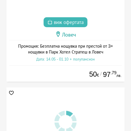
виж офертата
Ловеч
Промоция: Безплатна нощувка при престой от 3+
нощувки в Парк Хотел Стратеш в Ловеч
Дата: 14.05 - 01.10 + полупансион
50
.79
97
/
€
лв.