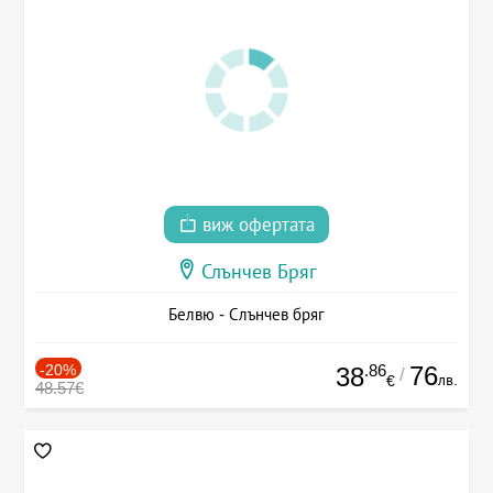
виж офертата
Слънчев Бряг
Белвю - Слънчев бряг
-20%
.86
76
38
/
лв.
€
48.57€