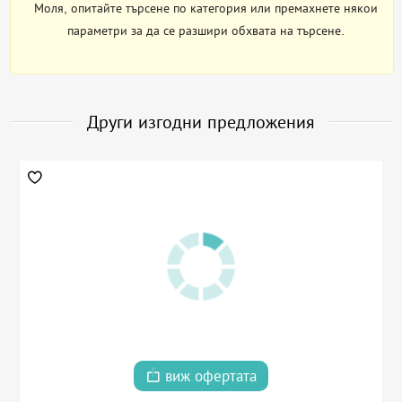
Моля, опитайте търсене по категория или премахнете някои
параметри за да се разшири обхвата на търсене.
Други изгодни предложения
виж офертата