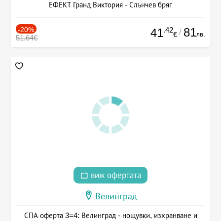
ЕФЕКТ Гранд Виктория - Слънчев бряг
-20%
.42
81
41
/
лв.
€
51.64€
виж офертата
Велинград
СПА оферта 3=4: Велинград - нощувки, изхранване и