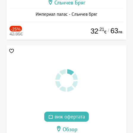
Слънчев Бряг
Империал палас - Слънчев бряг
-25%
.21
63
32
/
лв.
€
42.95€
виж офертата
Обзор