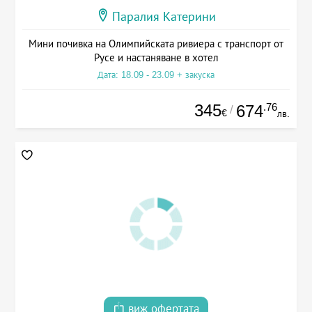
Паралия Катерини
Мини почивка на Олимпийската ривиера с транспорт от
Русе и настаняване в хотел
Дата: 18.09 - 23.09 + закуска
345
.76
674
/
€
лв.
виж офертата