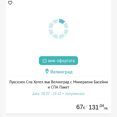
виж офертата
Велинград
Луксозен Спа Хотел във Велинград с Минерални Басейни
и СПА Пакет
Дата: 28.07 - 23.12 + полупансион
67
.04
131
/
€
лв.