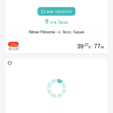
виж офертата
о-в Тасос
Ntinas Filoxenia - о. Тасос, Гърция
-15%
.37
77
39
/
лв.
€
46.53€