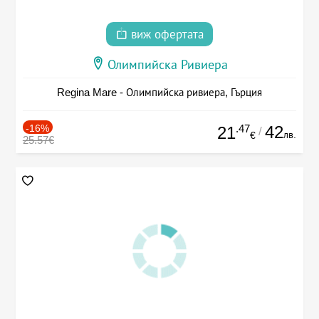
виж офертата
Олимпийска Ривиера
Regina Mare - Олимпийска ривиера, Гърция
-16%
.47
42
21
/
лв.
€
25.57€