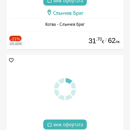
виж офертата
Слънчев Бряг
Котва - Слънчев бряг
-21%
.70
62
31
/
лв.
€
39.88€
виж офертата