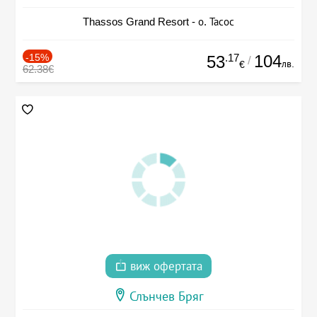
Thassos Grand Resort - о. Тасос
-15%
.17
104
53
/
лв.
€
62.38€
виж офертата
Слънчев Бряг