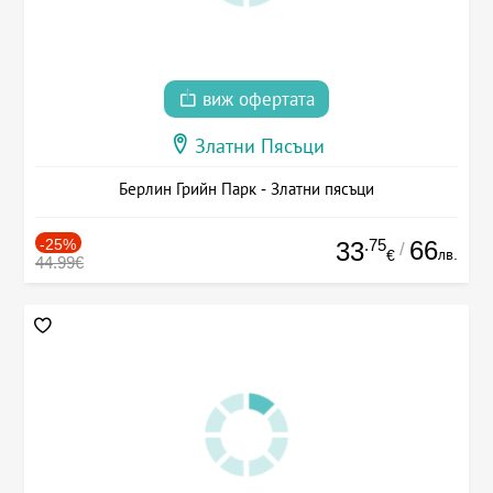
виж офертата
Златни Пясъци
Берлин Грийн Парк - Златни пясъци
-25%
.75
66
33
/
лв.
€
44.99€