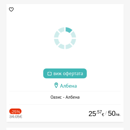
виж офертата
Албена
Оазис - Албена
-25%
.57
50
25
/
лв.
€
34.05€