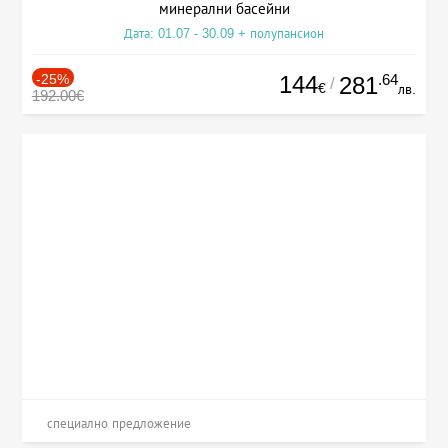
минерални басейни
Дата: 01.07 - 30.09 + полупансион
-25%
144
.64
281
/
€
лв.
192.00€
специално предложение