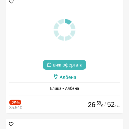
виж офертата
Албена
Елица - Албена
-25%
.59
52
26
/
лв.
€
35.54€