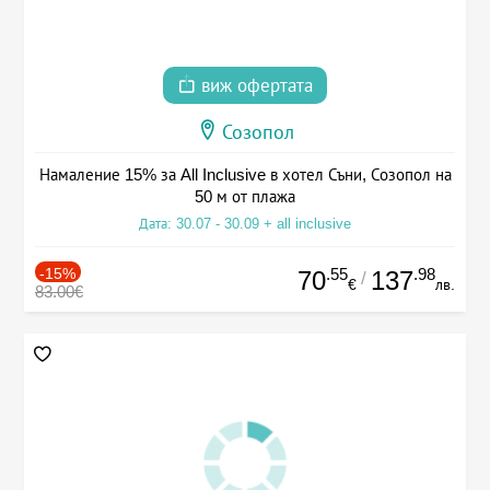
виж офертата
Созопол
Намаление 15% за All Inclusive в хотел Съни, Созопол на
50 м от плажа
Дата: 30.07 - 30.09 + all inclusive
-15%
.55
.98
70
137
/
€
лв.
83.00€