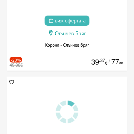
виж офертата
Слънчев Бряг
Корона - Слънчев бряг
-20%
.37
77
39
/
лв.
€
49.08€