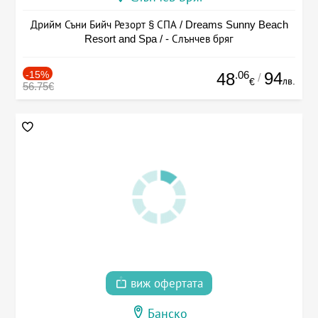
Дрийм Съни Бийч Резорт § СПА / Dreams Sunny Beach
Resort and Spa / - Слънчев бряг
-15%
.06
94
48
/
лв.
€
56.75€
виж офертата
Банско