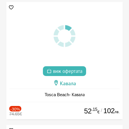
виж офертата
Кавала
Tosca Beach- Кавала
-30%
.15
102
52
/
лв.
€
74.65€