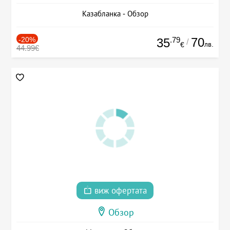
Казабланка - Обзор
-20%
.79
70
35
/
лв.
€
44.99€
виж офертата
Обзор