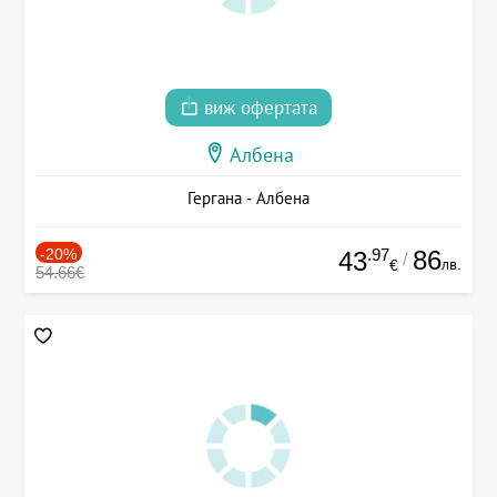
виж офертата
Албена
Гергана - Албена
-20%
.97
86
43
/
лв.
€
54.66€