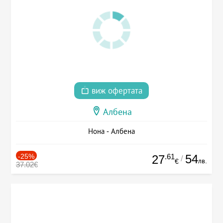
виж офертата
Албена
Нона - Албена
-25%
.61
54
27
/
лв.
€
37.02€