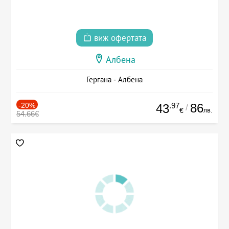
виж офертата
Албена
Гергана - Албена
-20%
.97
86
43
/
лв.
€
54.66€