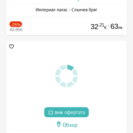
Империал палас - Слънчев бряг
-25%
.21
63
32
/
лв.
€
42.95€
виж офертата
Обзор