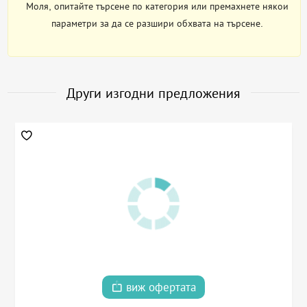
Моля, опитайте търсене по категория или премахнете някои
параметри за да се разшири обхвата на търсене.
Други изгодни предложения
виж офертата