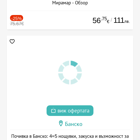
Мирамар - Обзор
-25%
.75
111
56
/
лв.
€
75.67€
виж офертата
Банско
Почивка в Банско: 4=5 нощувки, закуска и възможност за