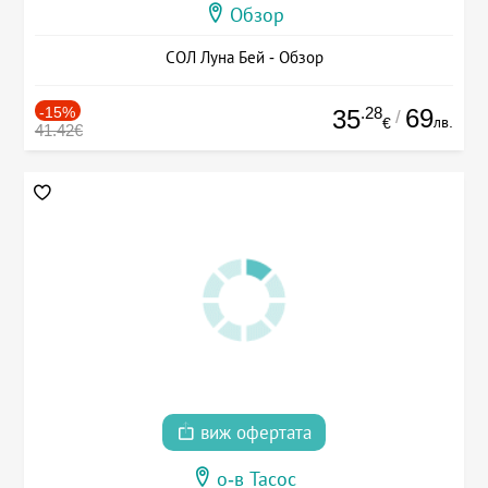
Обзор
СОЛ Луна Бей - Обзор
-15%
.28
69
35
/
лв.
€
41.42€
виж офертата
о-в Тасос