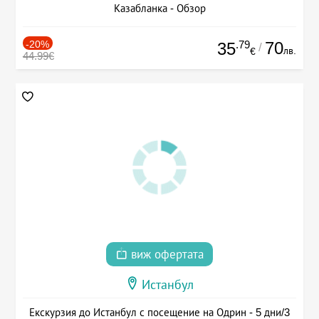
Казабланка - Обзор
-20%
.79
70
35
/
лв.
€
44.99€
виж офертата
Истанбул
Екскурзия до Истанбул с посещение на Одрин - 5 дни/3