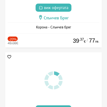
виж офертата
Слънчев Бряг
Корона - Слънчев бряг
-20%
.37
77
39
/
лв.
€
49.08€