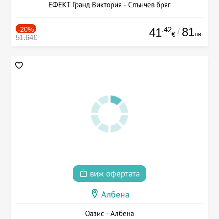
ЕФЕКТ Гранд Виктория - Слънчев бряг
-20%
.42
81
41
/
лв.
€
51.64€
виж офертата
Албена
Оазис - Албена