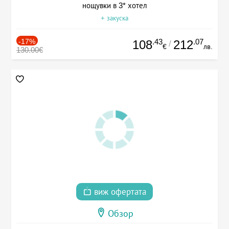
нощувки в 3* хотел
+ закуска
-17%
.43
.07
108
212
/
€
лв.
130.00€
виж офертата
Обзор