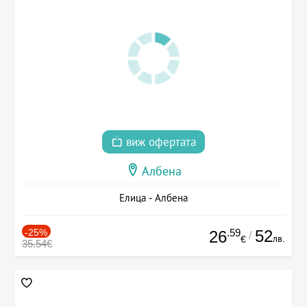
виж офертата
Албена
Елица - Албена
-25%
.59
52
26
/
лв.
€
35.54€