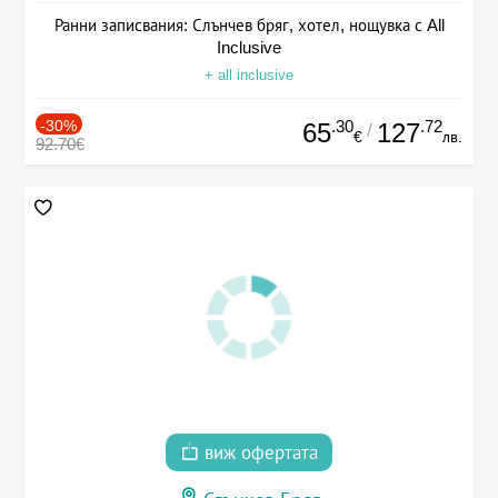
Ранни записвания: Слънчев бряг, хотел, нощувка с All
Inclusive
+ all inclusive
-30%
.30
.72
65
127
/
€
лв.
92.70€
виж офертата