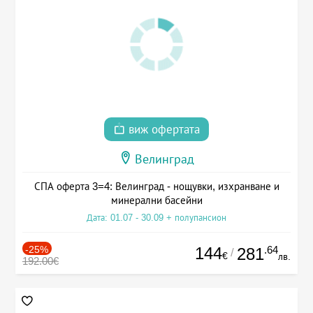
виж офертата
Велинград
СПА оферта 3=4: Велинград - нощувки, изхранване и
минерални басейни
Дата: 01.07 - 30.09 + полупансион
-25%
144
.64
281
/
€
лв.
192.00€