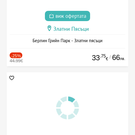
виж офертата
Златни Пясъци
Берлин Грийн Парк - Златни пясъци
-25%
.75
66
33
/
лв.
€
44.99€