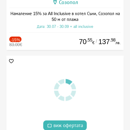
Созопол
Намаление 15% за All Inclusive в хотел Съни, Созопол на
50 м от плажа
Дата: 30.07 - 30.09 + all inclusive
-15%
.55
.98
70
137
/
€
лв.
83.00€
виж офертата