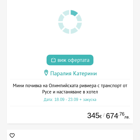
виж офертата
Паралия Катерини
Мини почивка на Олимпийската ривиера с транспорт от
Русе и настаняване в хотел
Дата: 18.09 - 23.09 + закуска
345
.76
674
/
€
лв.