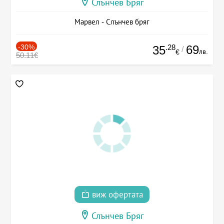
Слънчев Бряг
Марвел - Слънчев бряг
-30%
.28
69
35
/
лв.
€
50.11€
виж офертата
Слънчев Бряг