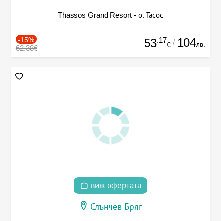
Thassos Grand Resort - о. Тасос
-15%
.17
104
53
/
лв.
€
62.38€
виж офертата
Слънчев Бряг