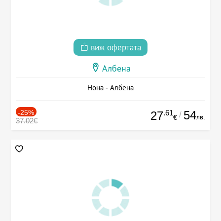
виж офертата
Албена
Нона - Албена
-25%
.61
54
27
/
лв.
€
37.02€