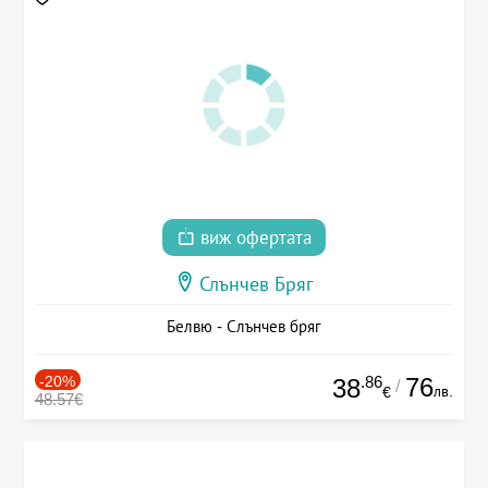
виж офертата
Слънчев Бряг
Белвю - Слънчев бряг
-20%
.86
76
38
/
лв.
€
48.57€