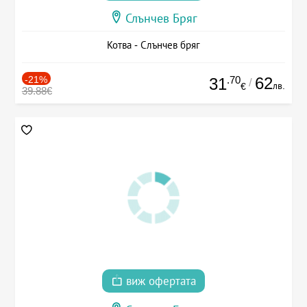
Слънчев Бряг
Котва - Слънчев бряг
-21%
.70
62
31
/
лв.
€
39.88€
виж офертата