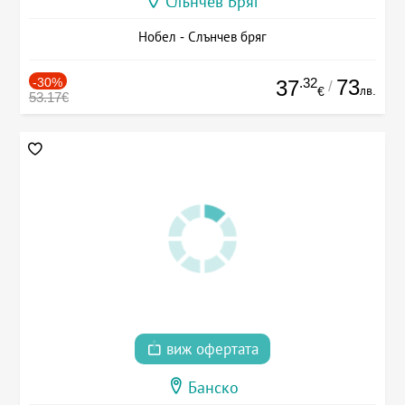
Слънчев Бряг
Нобел - Слънчев бряг
-30%
.32
73
37
/
лв.
€
53.17€
виж офертата
Банско