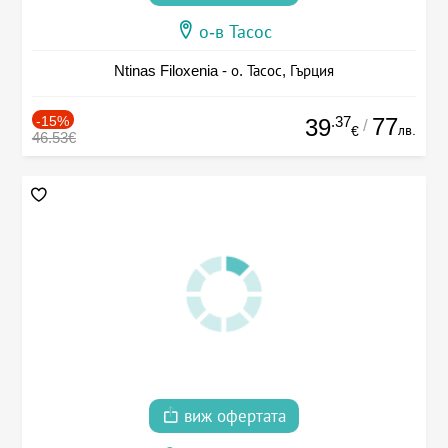
о-в Тасос
Ntinas Filoxenia - о. Тасос, Гърция
-15%
.37
77
39
/
лв.
€
46.53€
виж офертата