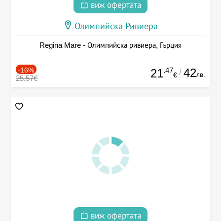
виж офертата
Олимпийска Ривиера
Regina Mare - Олимпийска ривиера, Гърция
-16%
.47
42
21
/
лв.
€
25.57€
виж офертата