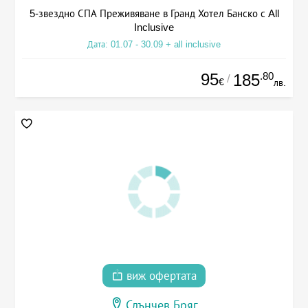
5-звездно СПА Преживяване в Гранд Хотел Банско с All
Inclusive
Дата: 01.07 - 30.09 + all inclusive
95
.80
185
/
€
лв.
виж офертата
Слънчев Бряг