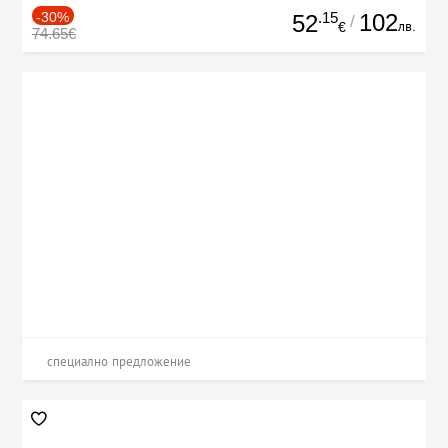
-30%
.15
102
52
/
лв.
€
74.65€
специално предложение