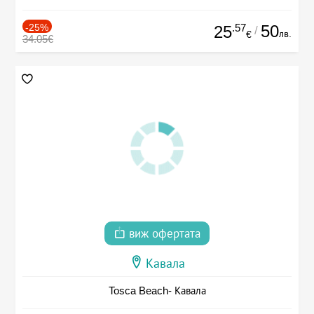
-25%
.57
50
25
/
лв.
€
34.05€
виж офертата
Кавала
Tosca Beach- Кавала