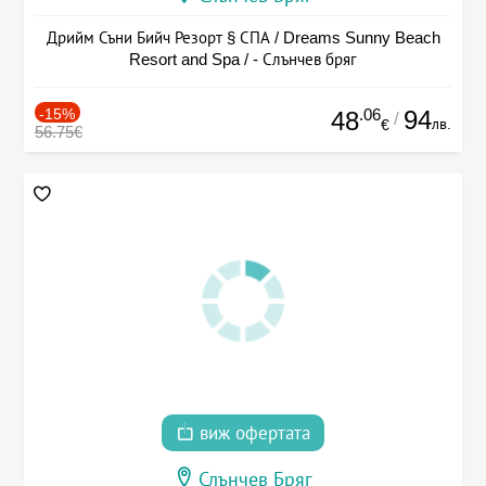
Дрийм Съни Бийч Резорт § СПА / Dreams Sunny Beach
Resort and Spa / - Слънчев бряг
-15%
.06
94
48
/
лв.
€
56.75€
виж офертата
Слънчев Бряг