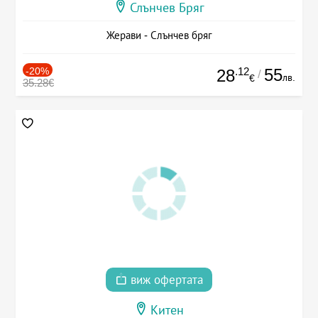
Слънчев Бряг
Жерави - Слънчев бряг
-20%
.12
55
28
/
лв.
€
35.28€
виж офертата
Китен