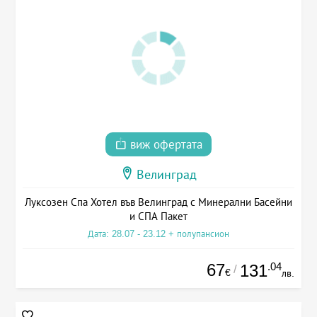
виж офертата
Велинград
Луксозен Спа Хотел във Велинград с Минерални Басейни
и СПА Пакет
Дата: 28.07 - 23.12 + полупансион
67
.04
131
/
€
лв.