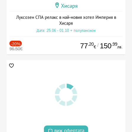
Хисаря
Луксозен СПА релакс в най-новия хотел Империя в
Хисаря
Дата: 25.06 - 01.10 + полупансион
-20%
.20
.99
77
150
/
€
лв.
96.50€
виж офертата