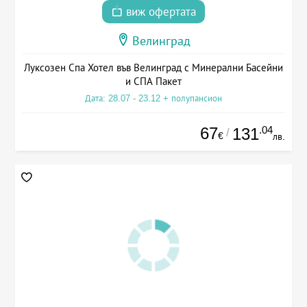
виж офертата
Велинград
Луксозен Спа Хотел във Велинград с Минерални Басейни
и СПА Пакет
Дата: 28.07 - 23.12 + полупансион
67
.04
131
/
€
лв.