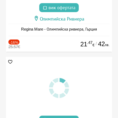
виж офертата
Олимпийска Ривиера
Regina Mare - Олимпийска ривиера, Гърция
-16%
.47
42
21
/
лв.
€
25.57€