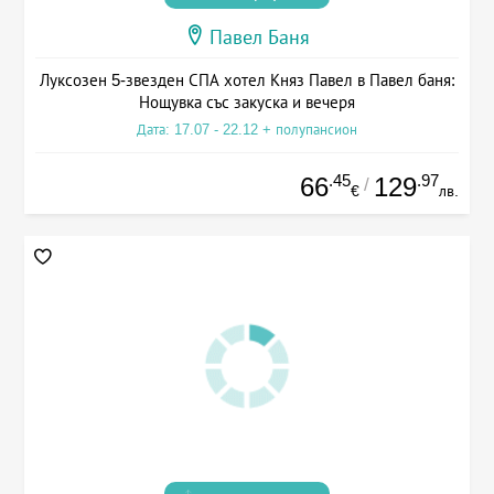
Павел Баня
Луксозен 5-звезден СПА хотел Княз Павел в Павел баня:
Нощувка със закуска и вечеря
Дата: 17.07 - 22.12 + полупансион
.45
.97
66
129
/
€
лв.