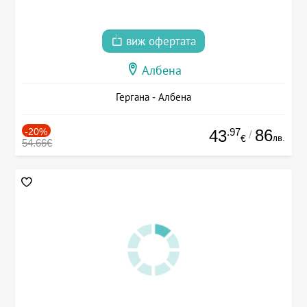
виж офертата
Албена
Гергана - Албена
-20%
.97
86
43
/
лв.
€
54.66€