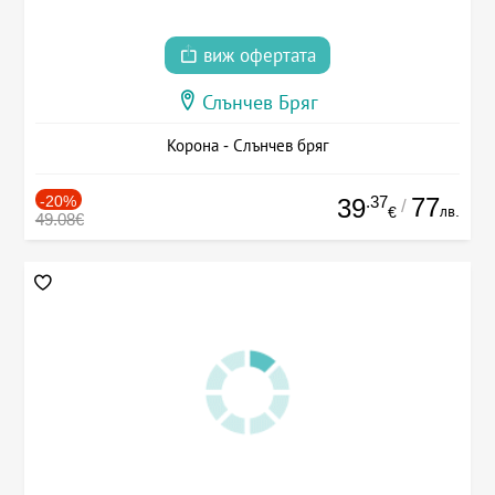
виж офертата
Слънчев Бряг
Корона - Слънчев бряг
-20%
.37
77
39
/
лв.
€
49.08€