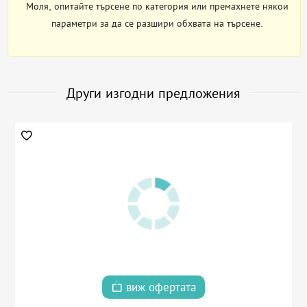
Моля, опитайте търсене по категория или премахнете някои
параметри за да се разшири обхвата на търсене.
Други изгодни предложения
виж офертата