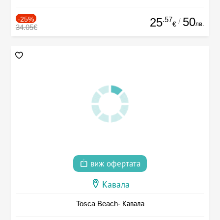
-25%
.57
50
25
/
лв.
€
34.05€
виж офертата
Кавала
Tosca Beach- Кавала