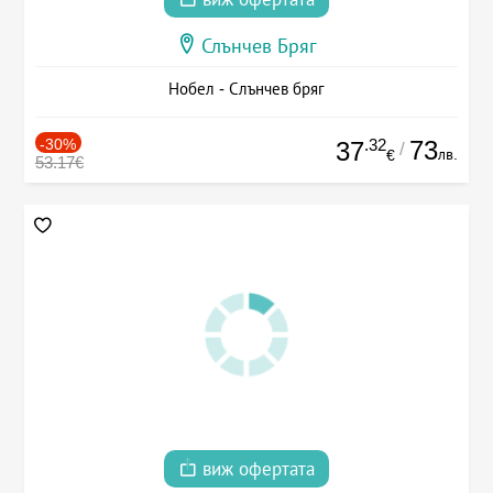
Слънчев Бряг
Нобел - Слънчев бряг
-30%
.32
73
37
/
лв.
€
53.17€
виж офертата