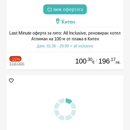
виж офертата
Китен
Last Minute оферта за лято: All Inclusive, реновиран хотел
Атлиман на 100 м от плажа в Китен
Дата: 01.06 - 29.09 + all inclusive
-15%
.30
.17
100
196
/
€
лв.
118.00€