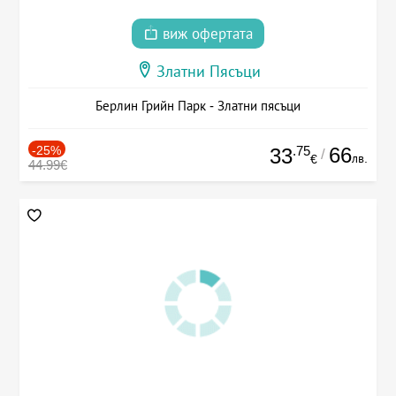
виж офертата
Златни Пясъци
Берлин Грийн Парк - Златни пясъци
-25%
.75
66
33
/
лв.
€
44.99€