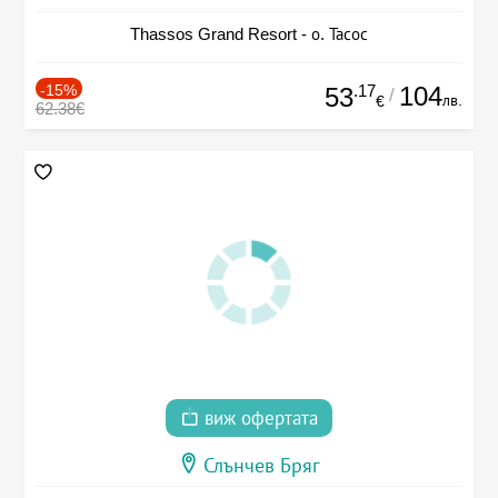
Thassos Grand Resort - о. Тасос
-15%
.17
104
53
/
лв.
€
62.38€
виж офертата
Слънчев Бряг