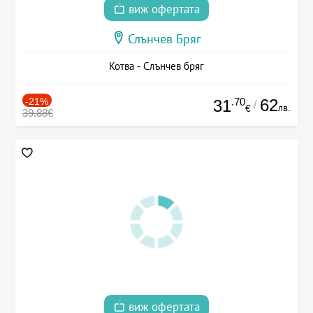
виж офертата
Слънчев Бряг
Котва - Слънчев бряг
-21%
.70
62
31
/
лв.
€
39.88€
виж офертата