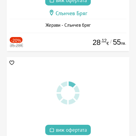
виж офертата
Слънчев Бряг
Жерави - Слънчев бряг
-20%
.12
55
28
/
лв.
€
35.28€
виж офертата