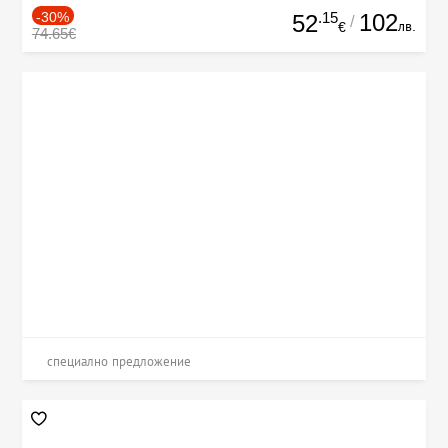
-30%
.15
102
52
/
лв.
€
74.65€
специално предложение