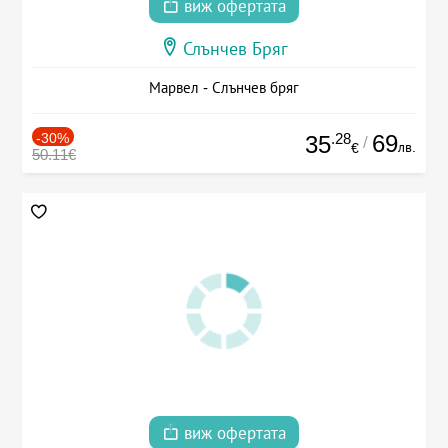
виж офертата
Слънчев Бряг
Марвел - Слънчев бряг
-30%
.28
69
35
/
лв.
€
50.11€
виж офертата