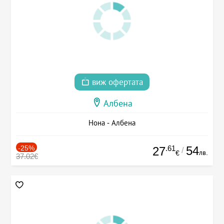
виж офертата
Албена
Нона - Албена
-25%
.61
54
27
/
лв.
€
37.02€