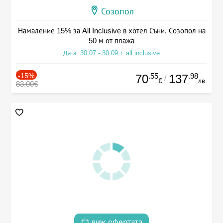
Созопол
Намаление 15% за All Inclusive в хотел Съни, Созопол на
50 м от плажа
Дата: 30.07 - 30.09 + all inclusive
-15%
.55
.98
70
137
/
€
лв.
83.00€
виж офертата