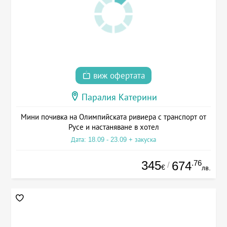
виж офертата
Паралия Катерини
Мини почивка на Олимпийската ривиера с транспорт от
Русе и настаняване в хотел
Дата: 18.09 - 23.09 + закуска
345
.76
674
/
€
лв.