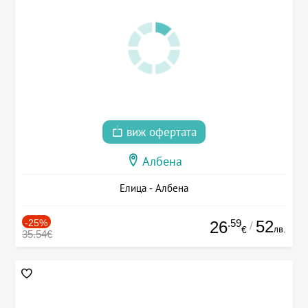
виж офертата
Албена
Елица - Албена
-25%
.59
52
26
/
лв.
€
35.54€