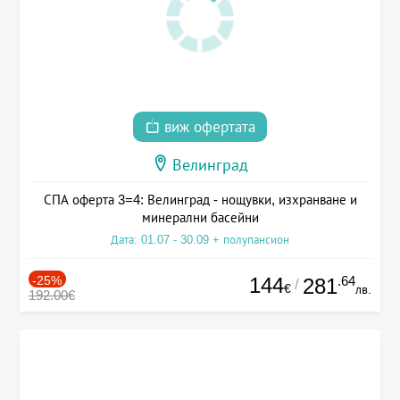
виж офертата
Велинград
СПА оферта 3=4: Велинград - нощувки, изхранване и
минерални басейни
Дата: 01.07 - 30.09 + полупансион
-25%
144
.64
281
/
€
лв.
192.00€