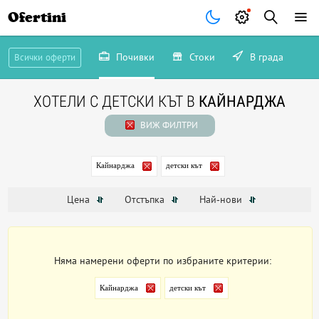
Ofertini
Почивки
Стоки
В града
Всички оферти
ХОТЕЛИ С ДЕТСКИ КЪТ В
КАЙНАРДЖА
ВИЖ ФИЛТРИ
Кайнарджа
детски кът
Цена
Отстъпка
Най-нови
Няма намерени оферти по избраните критерии:
Кайнарджа
детски кът