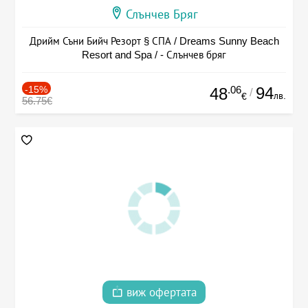
Слънчев Бряг
Дрийм Съни Бийч Резорт § СПА / Dreams Sunny Beach
Resort and Spa / - Слънчев бряг
-15%
.06
94
48
/
лв.
€
56.75€
виж офертата