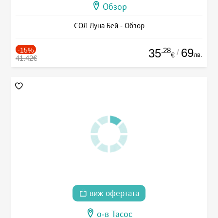
Обзор
СОЛ Луна Бей - Обзор
-15%
.28
69
35
/
лв.
€
41.42€
виж офертата
о-в Тасос