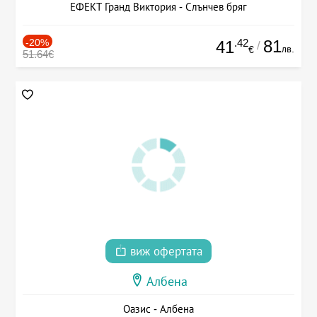
ЕФЕКТ Гранд Виктория - Слънчев бряг
-20%
.42
81
41
/
лв.
€
51.64€
виж офертата
Албена
Оазис - Албена