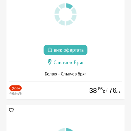
виж офертата
Слънчев Бряг
Белвю - Слънчев бряг
-20%
.86
76
38
/
лв.
€
48.57€