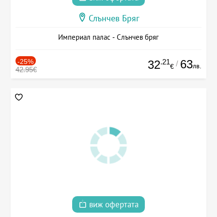
Слънчев Бряг
Империал палас - Слънчев бряг
-25%
.21
63
32
/
лв.
€
42.95€
виж офертата