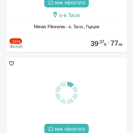
виж офертата
о-в Тасос
Ntinas Filoxenia - о. Тасос, Гърция
-15%
.37
77
39
/
лв.
€
46.53€
виж офертата