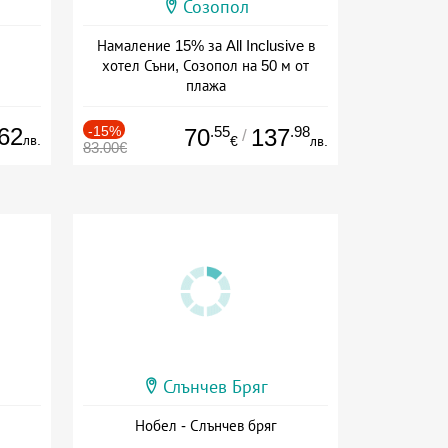
Созопол
Намаление 15% за All Inclusive в
хотел Съни, Созопол на 50 м от
плажа
Дата: 30.07 - 30.09 + all inclusive
62
-15%
.55
.98
70
137
/
лв.
€
лв.
83.00€
Слънчев Бряг
Нобел - Слънчев бряг