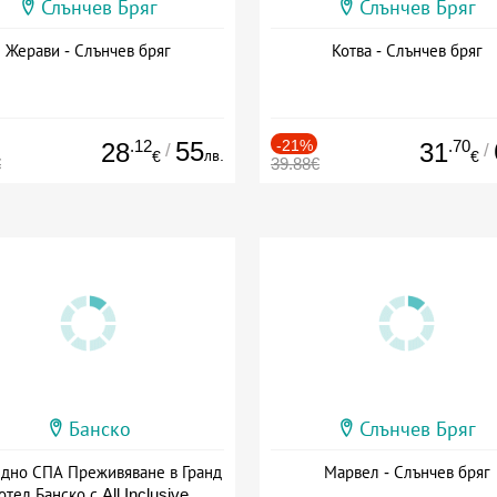
Слънчев Бряг
Слънчев Бряг
Жерави - Слънчев бряг
Котва - Слънчев бряг
.12
55
-21%
.70
28
31
/
/
лв.
€
€
€
39.88€
Банско
Слънчев Бряг
здно СПА Преживяване в Гранд
Марвел - Слънчев бряг
отел Банско с All Inclusive