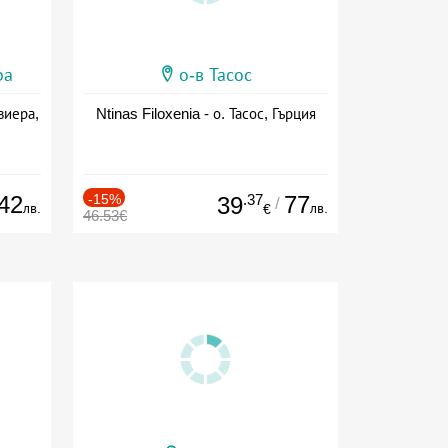
ра
о-в Тасос
виера,
Ntinas Filoxenia - о. Тасос, Гърция
42
-15%
.37
77
39
/
лв.
лв.
€
46.53€