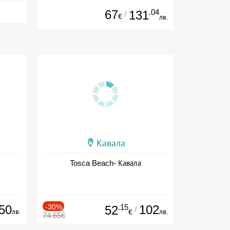
67
.04
131
/
€
лв.
Кавала
Tosca Beach- Кавала
50
-30%
.15
102
52
/
лв.
лв.
€
74.65€