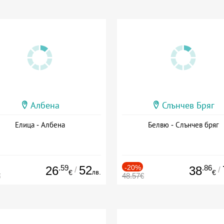
Албена
Слънчев Бряг
Елица - Албена
Белвю - Слънчев бряг
.59
52
-20%
.86
26
38
/
/
лв.
€
€
€
48.57€