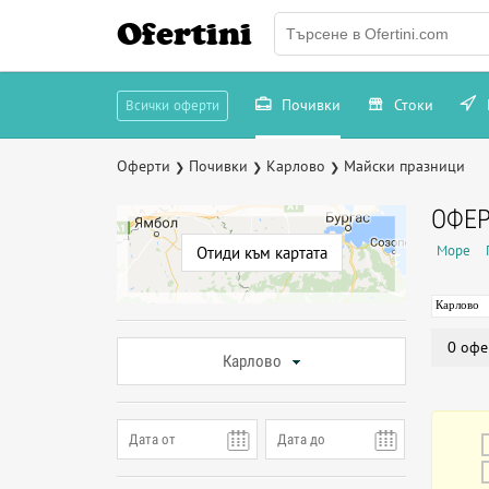
Ofertini
Почивки
Стоки
Всички оферти
Оферти
Почивки
Карлово
Майски празници
❯
❯
❯
ОФЕР
Море
Отиди към картата
Карлово
0 офе
Карлово