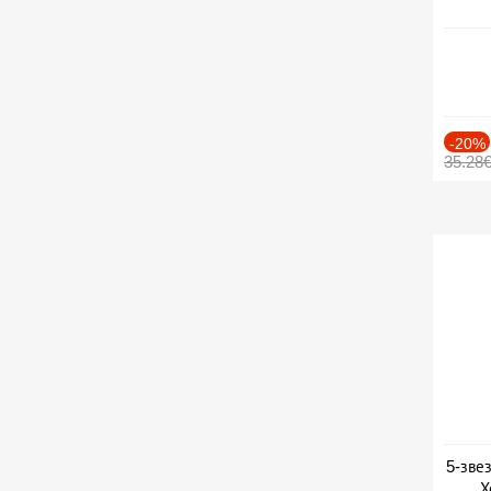
-20%
35.28
5-зве
Х