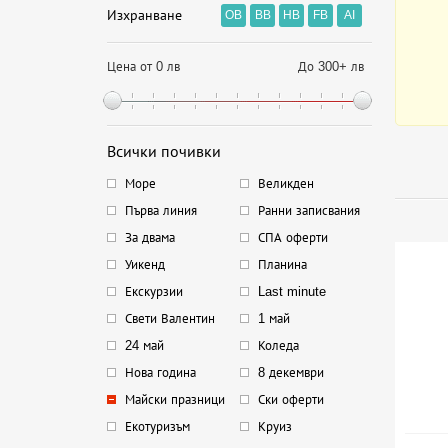
Изхранване
OB
BB
HB
FB
AI
Цена от 0 лв
До 300+ лв
Всички почивки
Море
Великден
Първа линия
Ранни записвания
За двама
СПА оферти
Уикенд
Планина
Екскурзии
Last minute
Свети Валентин
1 май
24 май
Коледа
Нова година
8 декември
Майски празници
Ски оферти
Екотуризъм
Круиз