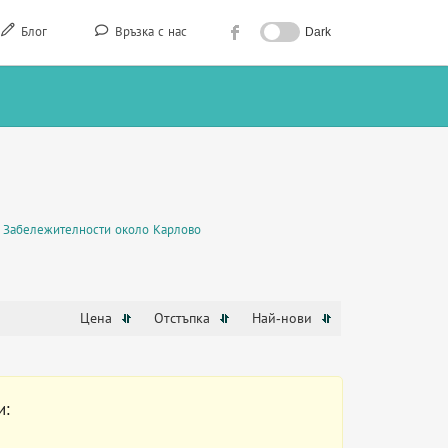
Блог
Връзка с нас
Dark
Забележителности около Карлово
Цена
Отстъпка
Най-нови
и: