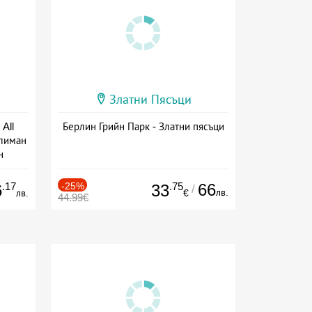
Златни Пясъци
All
Берлин Грийн Парк - Златни пясъци
тлиман
н
ive
.17
-25%
.75
66
6
33
/
лв.
лв.
€
44.99€