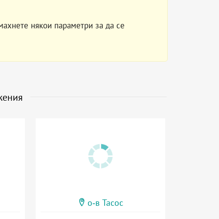
махнете някои параметри за да се
жения
о-в Тасос