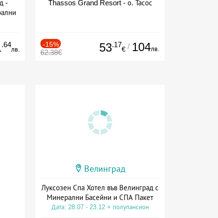
д -
Thassos Grand Resort - о. Тасос
рални
сион
.64
-15%
.17
104
1
53
/
лв.
лв.
€
62.38€
Велинград
Луксозен Спа Хотел във Велинград с
Минерални Басейни и СПА Пакет
Дата: 28.07 - 23.12 + полупансион