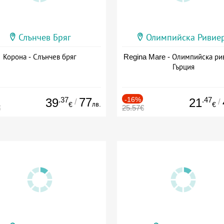
Слънчев Бряг
Олимпийска Ривие
Корона - Слънчев бряг
Regina Mare - Олимпийска ри
Гърция
.37
77
-16%
.47
39
21
/
/
лв.
€
€
€
25.57€