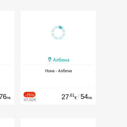
Албена
Нона - Албена
76
-25%
.61
54
27
/
лв.
лв.
€
37.02€