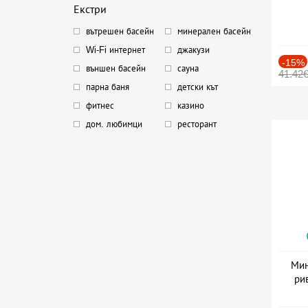
Екстри
вътрешен басейн
минерален басейн
Wi-Fi интернет
джакузи
-15%
външен басейн
сауна
41.42
парна баня
детски кът
фитнес
казино
дом. любимци
ресторант
Мин
ри