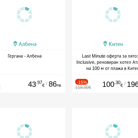
Албена
Китен
Гергана - Албена
Last Minute оферта за лято: 
Inclusive, реновиран хотел А
на 100 м от плажа в Ките
Дата: 01.06 - 29.09 + all inclus
.97
86
-15%
.30
43
100
19
/
/
лв.
€
€
€
118.00€