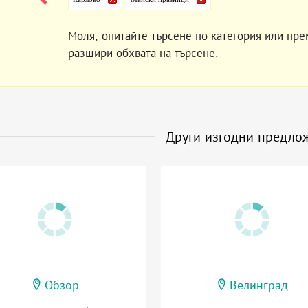
Моля, опитайте търсене по категория или пре
разшири обхвата на търсене.
Други изгодни предло
Обзор
Велинград