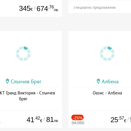
345
.76
674
/
специално предложение
€
лв.
Слънчев Бряг
Албена
Т Гранд Виктория - Слънчев
Оазис - Албена
бряг
.42
81
-25%
.57
41
25
/
/
лв.
€
€
€
34.05€