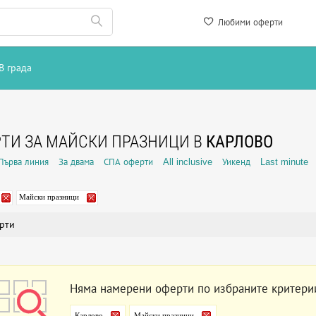
Любими оферти
В града
ТИ ЗА МАЙСКИ ПРАЗНИЦИ В
КАРЛОВО
Първа линия
За двама
СПА оферти
All inclusive
Уикенд
Last minute
Майски празници
рти
Няма намерени оферти по избраните критери
Карлово
Майски празници