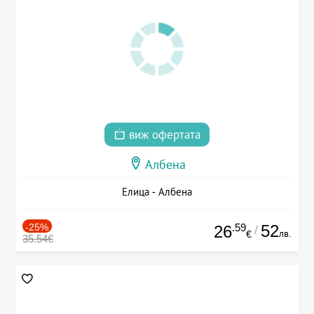
виж офертата
Албена
Елица - Албена
-25%
.59
52
26
/
лв.
€
35.54€