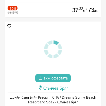
-30%
.32
73
37
/
лв.
€
53.17€
виж офертата
Слънчев Бряг
Дрийм Съни Бийч Резорт § СПА / Dreams Sunny Beach
Resort and Spa / - Слънчев бряг