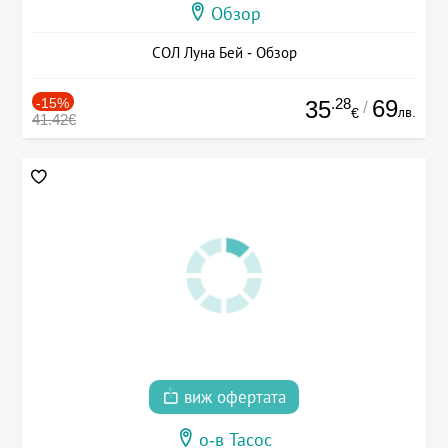
Обзор
СОЛ Луна Бей - Обзор
-15%
.28
69
35
/
лв.
€
41.42€
виж офертата
о-в Тасос