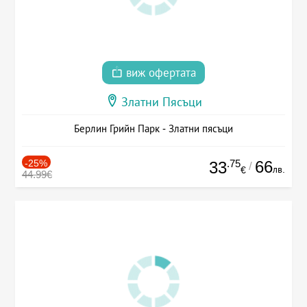
виж офертата
Златни Пясъци
Берлин Грийн Парк - Златни пясъци
-25%
.75
66
33
/
лв.
€
44.99€