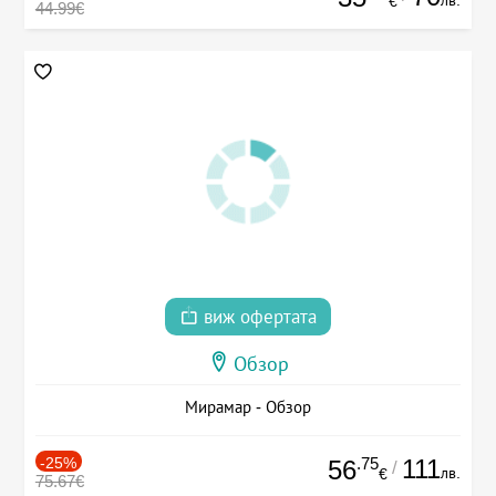
лв.
€
44.99€
виж офертата
Обзор
Мирамар - Обзор
-25%
.75
111
56
/
лв.
€
75.67€