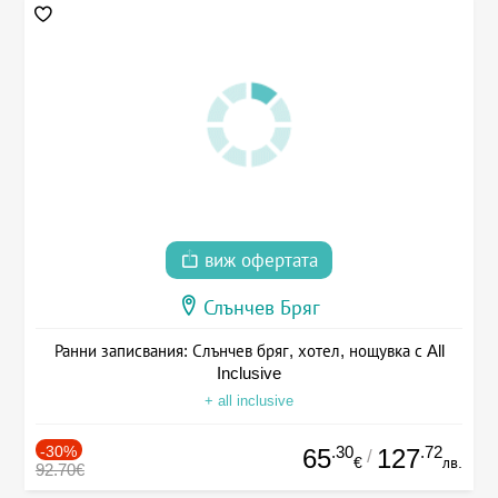
виж офертата
Слънчев Бряг
Ранни записвания: Слънчев бряг, хотел, нощувка с All
Inclusive
+ all inclusive
-30%
.30
.72
65
127
/
€
лв.
92.70€