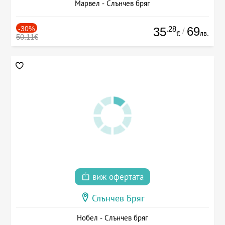
Марвел - Слънчев бряг
-30%
.28
69
35
/
лв.
€
50.11€
виж офертата
Слънчев Бряг
Нобел - Слънчев бряг