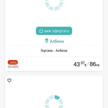
виж офертата
Албена
Гергана - Албена
-20%
.97
86
43
/
лв.
€
54.66€