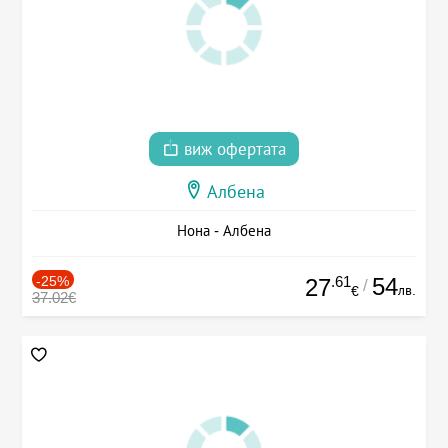
виж офертата
Албена
Нона - Албена
-25%
.61
54
27
/
лв.
€
37.02€