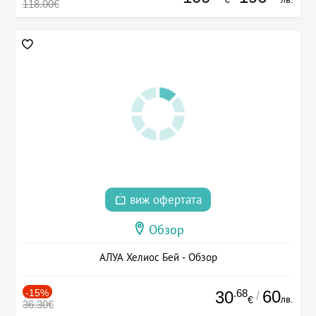
118.00€
виж офертата
Обзор
АЛУА Хелиос Бей - Обзор
-15%
.68
60
30
/
лв.
€
36.30€