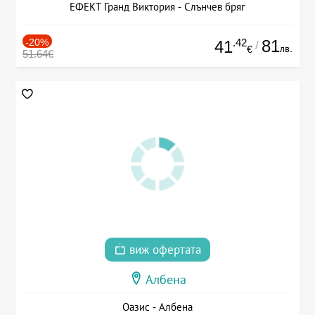
ЕФЕКТ Гранд Виктория - Слънчев бряг
-20%
.42
81
41
/
лв.
€
51.64€
виж офертата
Албена
Оазис - Албена