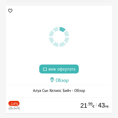
виж офертата
Обзор
Алуа Сън Хелиос Бийч - Обзор
-14%
.99
43
21
/
лв.
€
25.57€