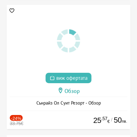
виж офертата
Обзор
Сънрайз Ол Суит Резорт - Обзор
-24%
.57
50
25
/
лв.
€
33.75€