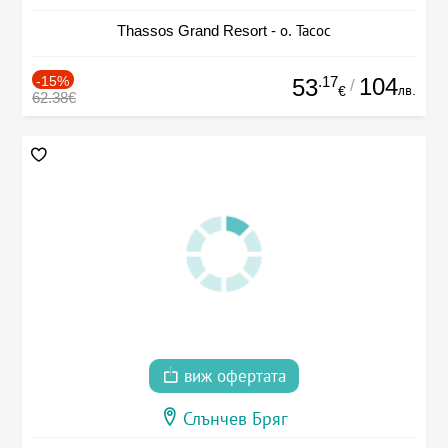
Thassos Grand Resort - о. Тасос
-15%
.17
104
53
/
лв.
€
62.38€
виж офертата
Слънчев Бряг