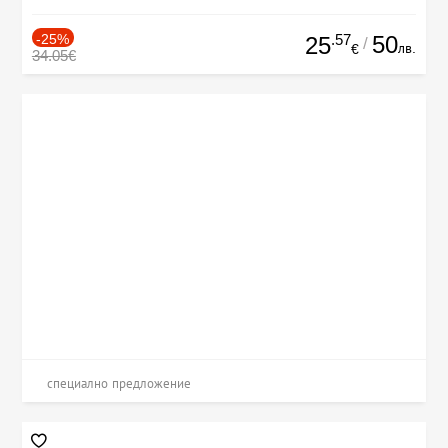
-25%
.57
50
25
/
лв.
€
34.05€
специално предложение