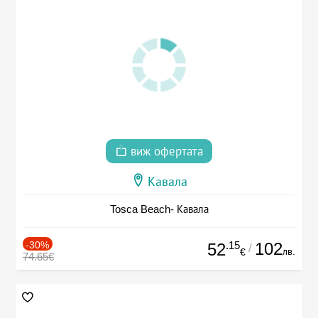
виж офертата
Кавала
Tosca Beach- Кавала
-30%
.15
102
52
/
лв.
€
74.65€