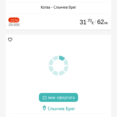
Котва - Слънчев бряг
-21%
.70
62
31
/
лв.
€
39.88€
виж офертата
Слънчев Бряг