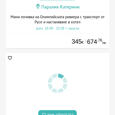
Паралия Катерини
Мини почивка на Олимпийската ривиера с транспорт от
Русе и настаняване в хотел
Дата: 18.09 - 23.09 + закуска
345
.76
674
/
€
лв.
виж офертата