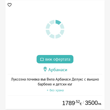
виж офертата
Арбанаси
Луксозна почивка във Вила Арбанаси Делукс с външно
барбекю и детски кът
+ без храна
.52
3500
1789
/
лв.
€