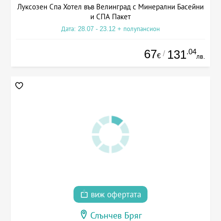
Луксозен Спа Хотел във Велинград с Минерални Басейни
и СПА Пакет
Дата: 28.07 - 23.12 + полупансион
67
.04
131
/
€
лв.
виж офертата
Слънчев Бряг