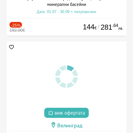
минерални басейни
Дата: 01.07 - 30.09 + полупансион
-25%
144
.64
281
/
€
лв.
192.00€
виж офертата
Велинград