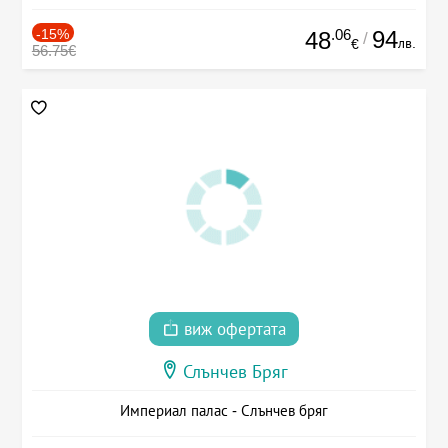
-15%
.06
94
48
/
лв.
€
56.75€
виж офертата
Слънчев Бряг
Империал палас - Слънчев бряг