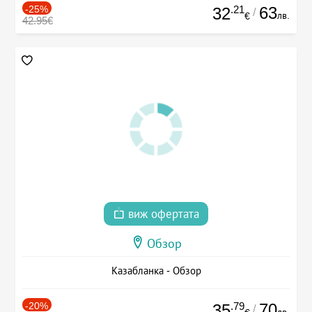
-25%
.21
63
32
/
лв.
€
42.95€
виж офертата
Обзор
Казабланка - Обзор
-20%
.79
70
35
/