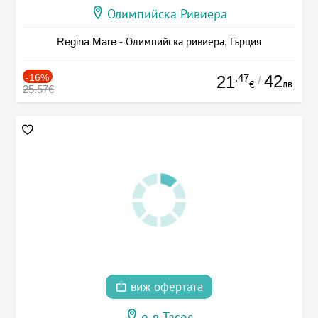
Олимпийска Ривиера
Regina Mare - Олимпийска ривиера, Гърция
-16%
.47
42
21
/
лв.
€
25.57€
виж офертата
о-в Тасос