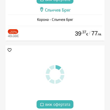
Слънчев Бряг
Корона - Слънчев бряг
-20%
.37
77
39
/
лв.
€
49.08€
виж офертата