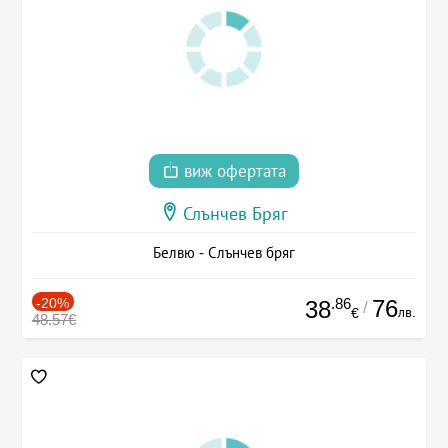
виж офертата
Слънчев Бряг
Белвю - Слънчев бряг
-20%
.86
76
38
/
лв.
€
48.57€