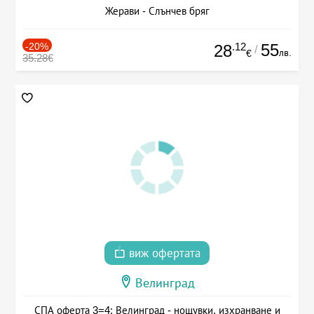
Жерави - Слънчев бряг
-20%
.12
55
28
/
лв.
€
35.28€
виж офертата
Велинград
СПА оферта 3=4: Велинград - нощувки, изхранване и