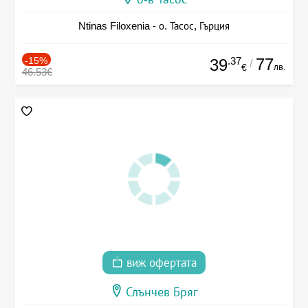
Ntinas Filoxenia - о. Тасос, Гърция
-15%
.37
77
39
/
лв.
€
46.53€
виж офертата
Слънчев Бряг