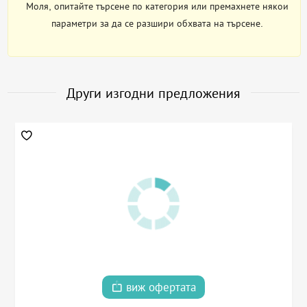
Моля, опитайте търсене по категория или премахнете някои
параметри за да се разшири обхвата на търсене.
Други изгодни предложения
виж офертата