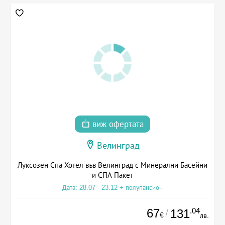
виж офертата
Велинград
Луксозен Спа Хотел във Велинград с Минерални Басейни
и СПА Пакет
Дата: 28.07 - 23.12 + полупансион
67
.04
131
/
€
лв.