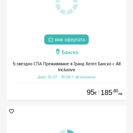
виж офертата
Банско
5-звездно СПА Преживяване в Гранд Хотел Банско с All
Inclusive
Дата: 01.07 - 30.09 + all inclusive
95
.80
185
/
€
лв.