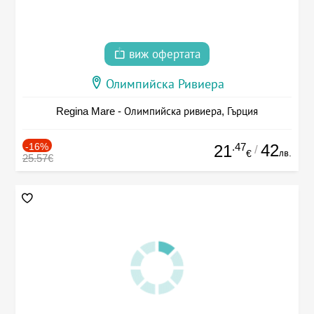
виж офертата
Олимпийска Ривиера
Regina Mare - Олимпийска ривиера, Гърция
-16%
.47
42
21
/
лв.
€
25.57€