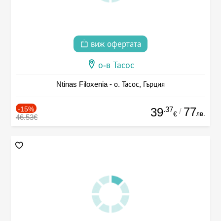
виж офертата
о-в Тасос
Ntinas Filoxenia - о. Тасос, Гърция
-15%
.37
77
39
/
лв.
€
46.53€