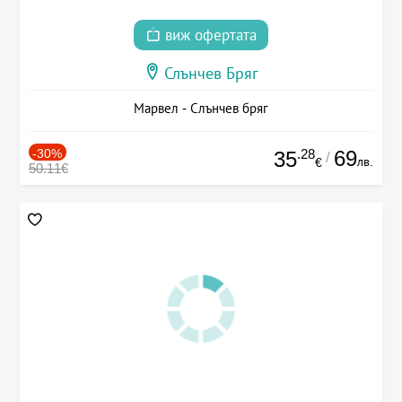
виж офертата
Слънчев Бряг
Марвел - Слънчев бряг
-30%
.28
69
35
/
лв.
€
50.11€