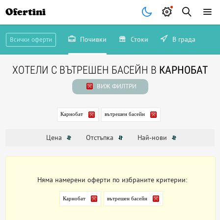
Ofertini
Почивки
Стоки
В града
Всички оферти
ХОТЕЛИ С ВЪТРЕШЕН БАСЕЙН В
КАРНОБАТ
ВИЖ ФИЛТРИ
Карнобат
вътрешен басейн
Цена
Отстъпка
Най-нови
Няма намерени оферти по избраните критерии:
Карнобат
вътрешен басейн