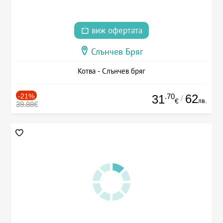
виж офертата
Слънчев Бряг
Котва - Слънчев бряг
-21%
.70
62
31
/
лв.
€
39.88€