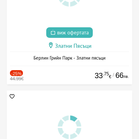
виж офертата
Златни Пясъци
Берлин Грийн Парк - Златни пясъци
-25%
.75
66
33
/
лв.
€
44.99€