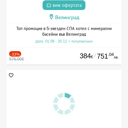
виж офертата
Велинград
Топ промоция в 5-звезден СПА хотел с минерални
басейни във Велинград
Дата: 01.09 - 20.12 + полупансион
-33%
384
.04
751
/
€
лв.
576.00€