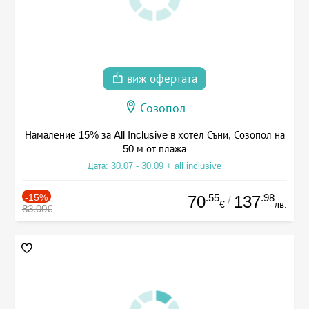
виж офертата
Созопол
Намаление 15% за All Inclusive в хотел Съни, Созопол на
50 м от плажа
Дата: 30.07 - 30.09 + all inclusive
-15%
.55
.98
70
137
/
€
лв.
83.00€