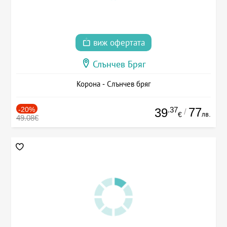
виж офертата
Слънчев Бряг
Корона - Слънчев бряг
-20%
.37
77
39
/
лв.
€
49.08€