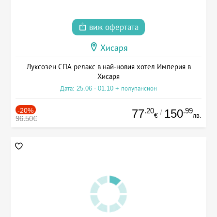
виж офертата
Хисаря
Луксозен СПА релакс в най-новия хотел Империя в
Хисаря
Дата: 25.06 - 01.10 + полупансион
-20%
.20
.99
77
150
/
€
лв.
96.50€