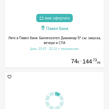
виж офертата
Павел Баня
Лято в Павел баня: Балнеохотел Дианамар 5* със закуска,
вечеря и СПА
Дата: 23.07 - 22.12 + полупансион
74
.73
144
/
€
лв.