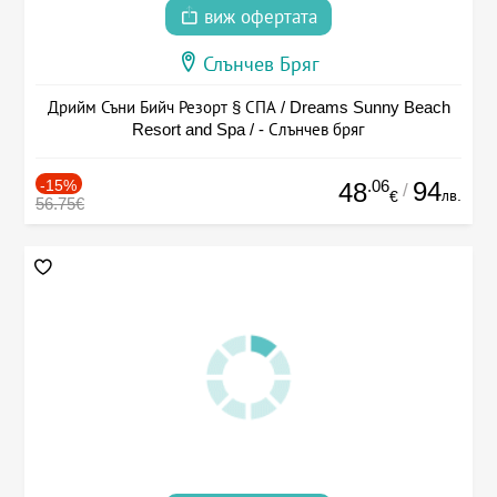
виж офертата
Слънчев Бряг
Дрийм Съни Бийч Резорт § СПА / Dreams Sunny Beach
Resort and Spa / - Слънчев бряг
-15%
.06
94
48
/
лв.
€
56.75€