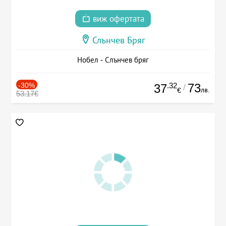
виж офертата
Слънчев Бряг
Нобел - Слънчев бряг
-30%
.32
73
37
/
лв.
€
53.17€