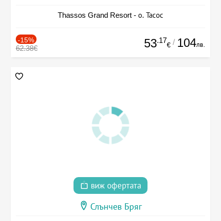
Thassos Grand Resort - о. Тасос
-15%
.17
104
53
/
лв.
€
62.38€
виж офертата
Слънчев Бряг