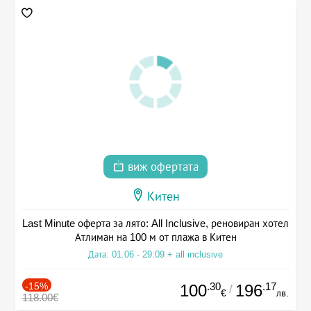
виж офертата
Китен
Last Minute оферта за лято: All Inclusive, реновиран хотел
Атлиман на 100 м от плажа в Китен
Дата: 01.06 - 29.09 + all inclusive
-15%
.30
.17
100
196
/
€
лв.
118.00€