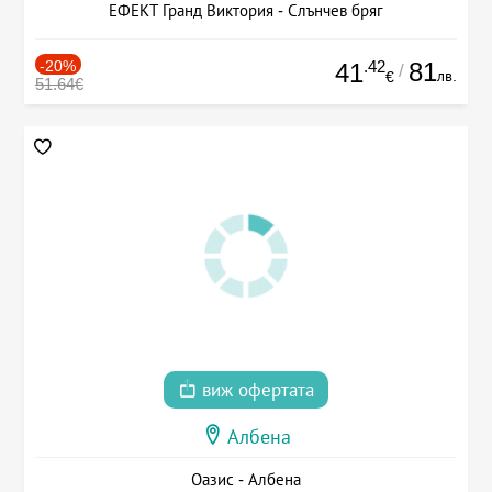
ЕФЕКТ Гранд Виктория - Слънчев бряг
-20%
.42
81
41
/
лв.
€
51.64€
виж офертата
Албена
Оазис - Албена