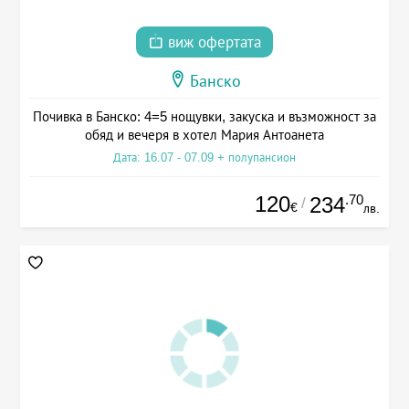
виж офертата
Банско
Почивка в Банско: 4=5 нощувки, закуска и възможност за
обяд и вечеря в хотел Мария Антоанета
Дата: 16.07 - 07.09 + полупансион
120
.70
234
/
€
лв.