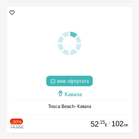
виж офертата
Кавала
Tosca Beach- Кавала
-30%
.15
102
52
/
лв.
€
74.65€