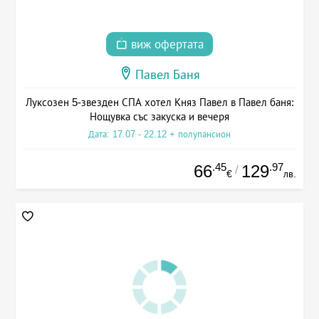
виж офертата
Павел Баня
Луксозен 5-звезден СПА хотел Княз Павел в Павел баня:
Нощувка със закуска и вечеря
Дата: 17.07 - 22.12 + полупансион
.45
.97
66
129
/
€
лв.