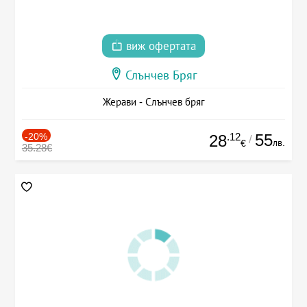
виж офертата
Слънчев Бряг
Жерави - Слънчев бряг
-20%
.12
55
28
/
лв.
€
35.28€