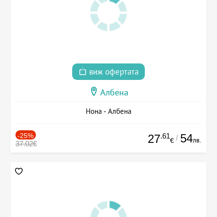
виж офертата
Албена
Нона - Албена
-25%
.61
54
27
/
лв.
€
37.02€