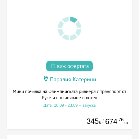
виж офертата
Паралия Катерини
Мини почивка на Олимпийската ривиера с транспорт от
Русе и настаняване в хотел
Дата: 18.09 - 23.09 + закуска
345
.76
674
/
€
лв.