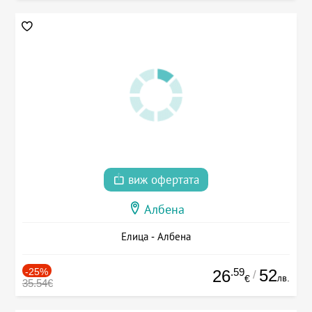
виж офертата
Албена
Елица - Албена
-25%
.59
52
26
/
лв.
€
35.54€