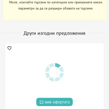
Моля, опитайте търсене по категория или премахнете някои
параметри за да се разшири обхвата на търсене.
Други изгодни предложения
виж офертата