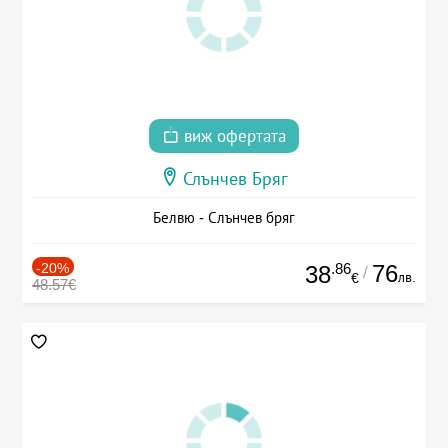
виж офертата
Слънчев Бряг
Белвю - Слънчев бряг
-20%
.86
76
38
/
лв.
€
48.57€