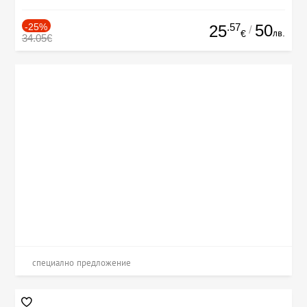
-25%
.57
50
25
/
лв.
€
34.05€
специално предложение