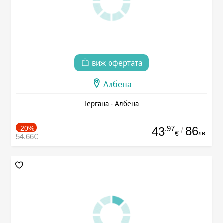
виж офертата
Албена
Гергана - Албена
-20%
.97
86
43
/
лв.
€
54.66€