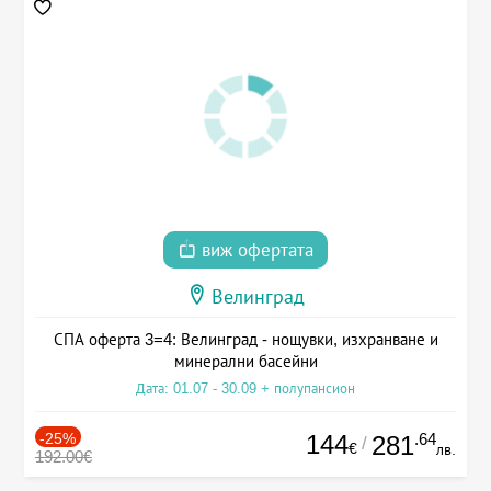
виж офертата
Велинград
СПА оферта 3=4: Велинград - нощувки, изхранване и
минерални басейни
Дата: 01.07 - 30.09 + полупансион
-25%
144
.64
281
/
€
лв.
192.00€