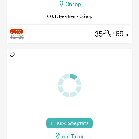
Обзор
СОЛ Луна Бей - Обзор
-15%
.28
69
35
/
лв.
€
41.42€
виж офертата
о-в Тасос