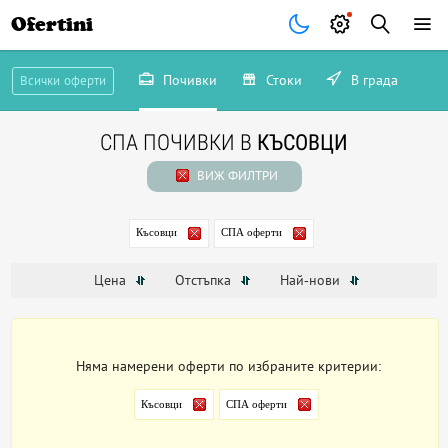
Ofertini
Почивки
Стоки
В града
Всички оферти
СПА ПОЧИВКИ В
КЪСОВЦИ
ВИЖ ФИЛТРИ
Късовци
СПА оферти
Цена
Отстъпка
Най-нови
Няма намерени оферти по избраните критерии:
Късовци
СПА оферти