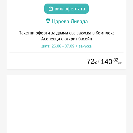
виж офертата
Царева Ливада
Пакетни оферти за двама със закуска в Комплекс
Асеневци с открит басейн
Дата: 26.06 - 07.09 + закуска
72
.82
140
/
€
лв.