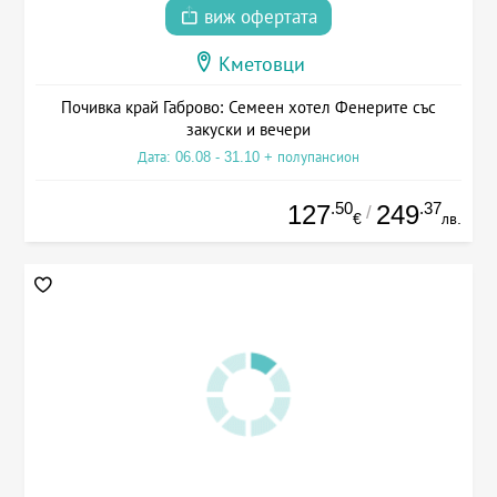
виж офертата
Кметовци
Почивка край Габрово: Семеен хотел Фенерите със
закуски и вечери
Дата: 06.08 - 31.10 + полупансион
.50
.37
127
249
/
€
лв.