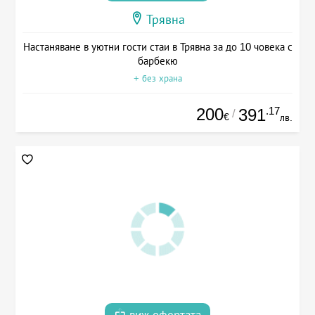
Трявна
Настаняване в уютни гости стаи в Трявна за до 10 човека с
барбекю
+ без храна
200
.17
391
/
€
лв.