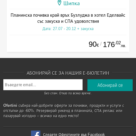
Шипка
Планинска почивка край връх Бузлуджа в хотел Еделвайс
със закуска и СПА удоволствия
Дата: 27.07 - 20.12 + закуска
90
.02
176
/
€
лв.
АБОНИРАЙ СЕ ЗА НАШИЯ Е-БЮЛЕТИН
Без спам. Отказ по всяко време.
Ofertini
събира най-добрите оферти за почивки, продукти и услуги с
отстъпки до -60%. Резервирай уикенд в планината, СПА релакс или
пазарувай изгодно – всичко на едно място!
Следете Офертините във Facebook