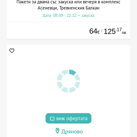
Пакети за двама със закуска или вечеря в комплекс
Асеневци, Тревненския Балкан
Дата: 08.09 - 22.12 + закуска
64
.17
125
/
€
лв.
виж офертата
Дряново