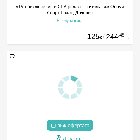
АТV приключение и СПА релакс: Почивка във Форум
Спорт Палас, Дряново
+ полупансион
125
.48
244
/
€
лв.
виж офертата
Дряново