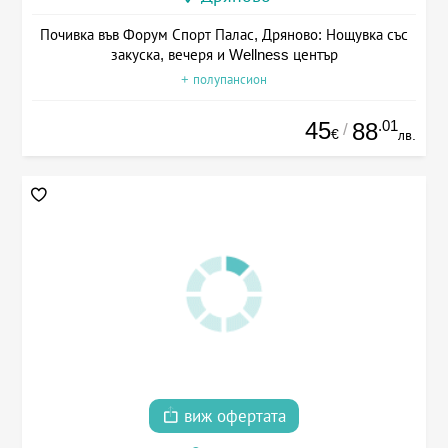
Почивка във Форум Спорт Палас, Дряново: Нощувка със
закуска, вечеря и Wellness център
+ полупансион
45
.01
88
/
€
лв.
виж офертата