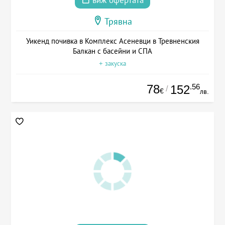
виж офертата
Трявна
Уикенд почивка в Комплекс Асеневци в Тревненския
Балкан с басейни и СПА
+ закуска
78
.56
152
/
€
лв.