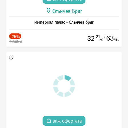
Слънчев Бряг
Империал палас - Слънчев бряг
-25%
.21
63
32
/
лв.
€
42.95€
виж офертата