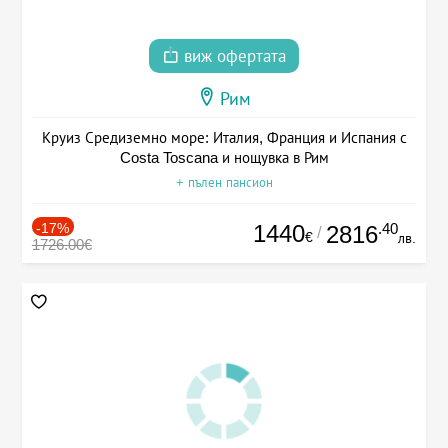
виж офертата
Рим
Круиз Средиземно море: Италия, Франция и Испания с
Costa Toscana и нощувка в Рим
+ пълен пансион
-17%
1440
.40
2816
/
€
лв.
1726.00€