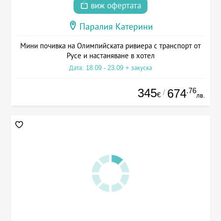
виж офертата
Паралия Катерини
Мини почивка на Олимпийската ривиера с транспорт от
Русе и настаняване в хотел
Дата: 18.09 - 23.09 + закуска
345
.76
674
/
€
лв.