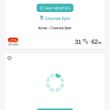
виж офертата
Слънчев Бряг
Котва - Слънчев бряг
-21%
.70
62
31
/
лв.
€
39.88€