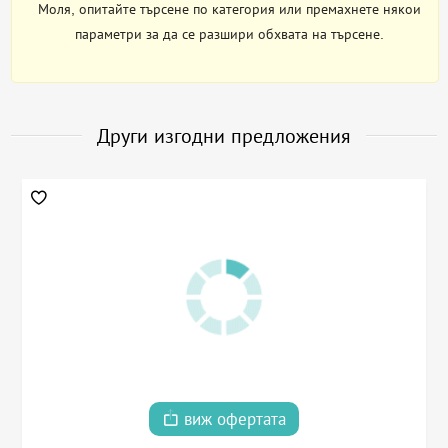
Моля, опитайте търсене по категория или премахнете някои
параметри за да се разшири обхвата на търсене.
Други изгодни предложения
виж офертата