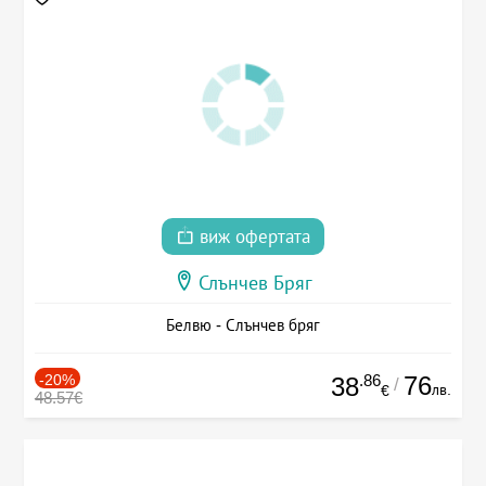
виж офертата
Слънчев Бряг
Белвю - Слънчев бряг
-20%
.86
76
38
/
лв.
€
48.57€