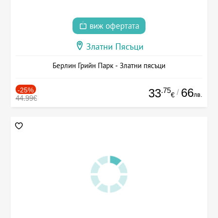
виж офертата
Златни Пясъци
Берлин Грийн Парк - Златни пясъци
-25%
.75
66
33
/
лв.
€
44.99€