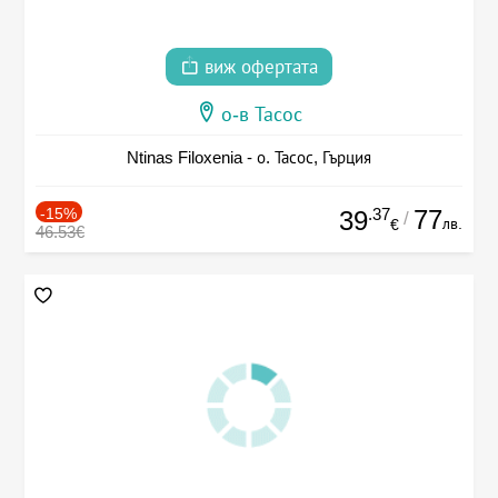
виж офертата
о-в Тасос
Ntinas Filoxenia - о. Тасос, Гърция
-15%
.37
77
39
/
лв.
€
46.53€