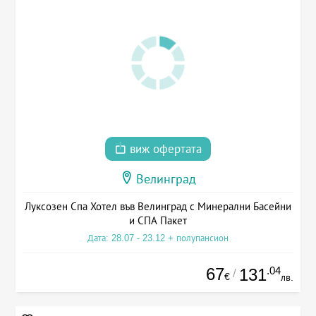
виж офертата
Велинград
Луксозен Спа Хотел във Велинград с Минерални Басейни
и СПА Пакет
Дата: 28.07 - 23.12 + полупансион
67
.04
131
/
€
лв.