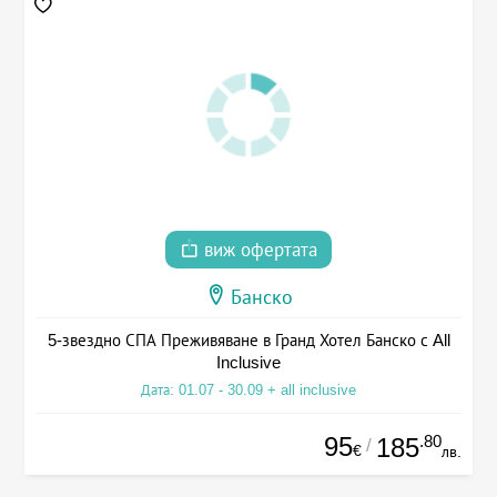
виж офертата
Банско
5-звездно СПА Преживяване в Гранд Хотел Банско с All
Inclusive
Дата: 01.07 - 30.09 + all inclusive
95
.80
185
/
€
лв.