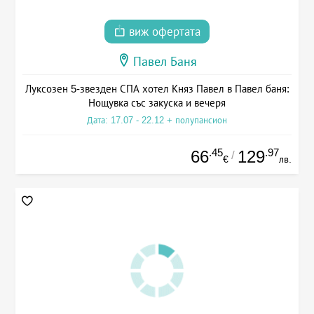
виж офертата
Павел Баня
Луксозен 5-звезден СПА хотел Княз Павел в Павел баня:
Нощувка със закуска и вечеря
Дата: 17.07 - 22.12 + полупансион
.45
.97
66
129
/
€
лв.