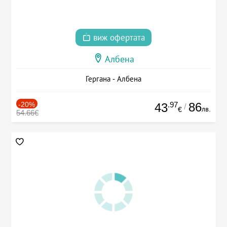
виж офертата
Албена
Гергана - Албена
-20%
.97
86
43
/
лв.
€
54.66€