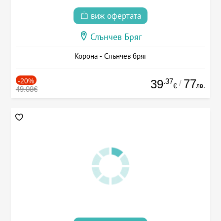
виж офертата
Слънчев Бряг
Корона - Слънчев бряг
-20%
.37
77
39
/
лв.
€
49.08€