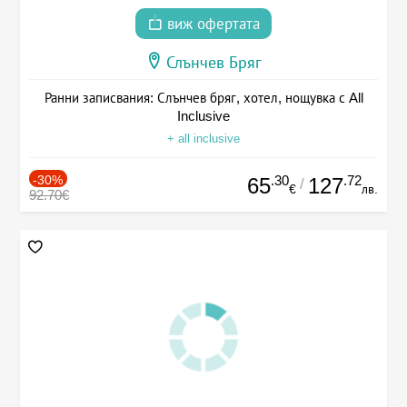
виж офертата
Слънчев Бряг
Ранни записвания: Слънчев бряг, хотел, нощувка с All
Inclusive
+ all inclusive
-30%
.30
.72
65
127
/
€
лв.
92.70€