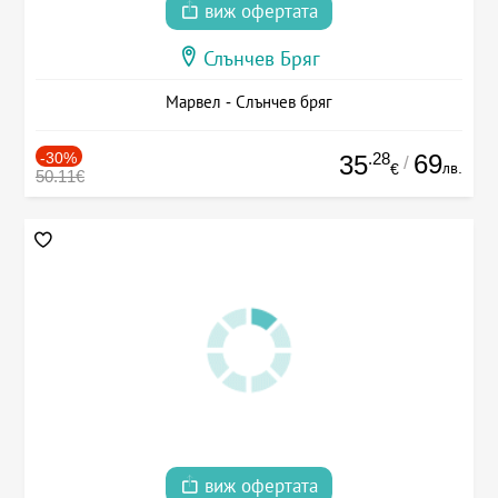
виж офертата
Слънчев Бряг
Марвел - Слънчев бряг
-30%
.28
69
35
/
лв.
€
50.11€
виж офертата