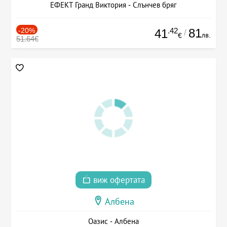
ЕФЕКТ Гранд Виктория - Слънчев бряг
-20%
.42
81
41
/
лв.
€
51.64€
виж офертата
Албена
Оазис - Албена