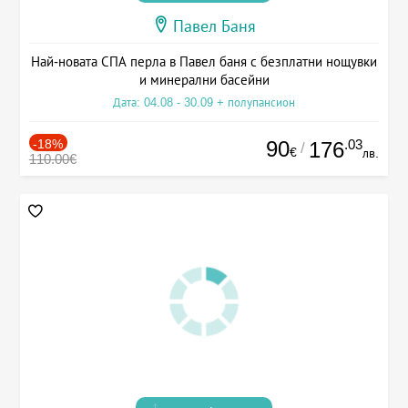
Павел Баня
Най-новата СПА перла в Павел баня с безплатни нощувки
и минерални басейни
Дата: 04.08 - 30.09 + полупансион
-18%
90
.03
176
/
€
лв.
110.00€