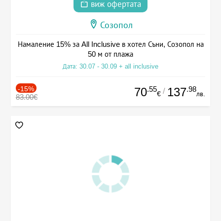
виж офертата
Созопол
Намаление 15% за All Inclusive в хотел Съни, Созопол на
50 м от плажа
Дата: 30.07 - 30.09 + all inclusive
-15%
.55
.98
70
137
/
€
лв.
83.00€