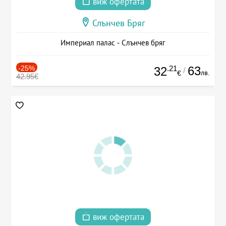
виж офертата
Слънчев Бряг
Империал палас - Слънчев бряг
-25%
.21
63
32
/
лв.
€
42.95€
виж офертата