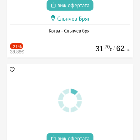
виж офертата
Слънчев Бряг
Котва - Слънчев бряг
-21%
.70
62
31
/
лв.
€
39.88€
виж офертата