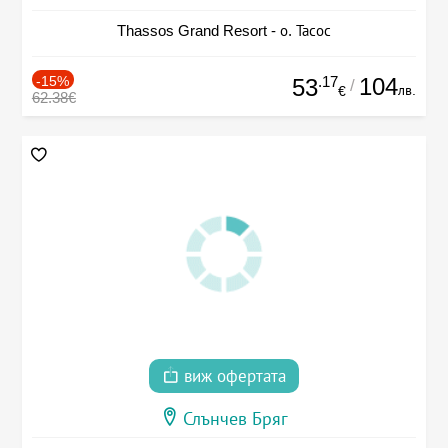
Thassos Grand Resort - о. Тасос
-15%
.17
104
53
/
лв.
€
62.38€
виж офертата
Слънчев Бряг