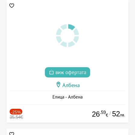
виж офертата
Албена
Елица - Албена
-25%
.59
52
26
/
лв.
€
35.54€