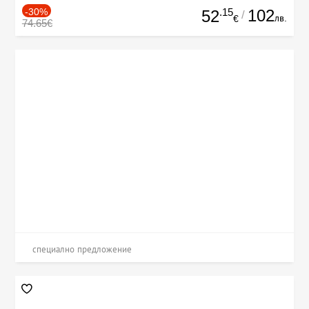
-30%
.15
102
52
/
лв.
€
74.65€
специално предложение