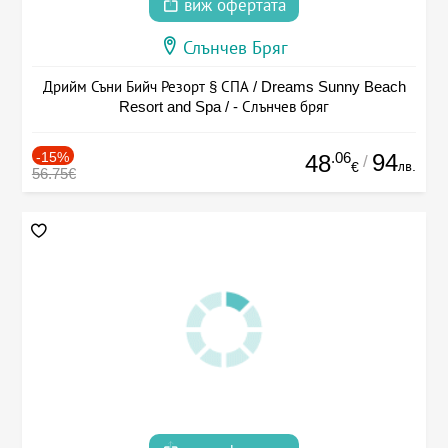
виж офертата
Слънчев Бряг
Дрийм Съни Бийч Резорт § СПА / Dreams Sunny Beach
Resort and Spa / - Слънчев бряг
-15%
.06
94
48
/
лв.
€
56.75€