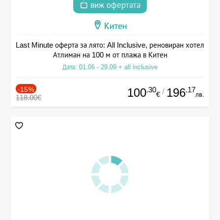
виж офертата
Китен
Last Minute оферта за лято: All Inclusive, реновиран хотел
Атлиман на 100 м от плажа в Китен
Дата: 01.06 - 29.09 + all inclusive
-15%
.30
.17
100
196
/
€
лв.
118.00€