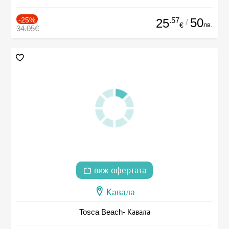
-25%
.57
50
25
/
лв.
€
34.05€
виж офертата
Кавала
Tosca Beach- Кавала