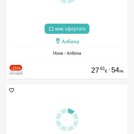
виж офертата
Албена
Нона - Албена
-25%
.61
54
27
/
лв.
€
37.02€