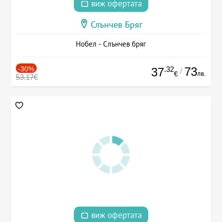
виж офертата
Слънчев Бряг
Нобел - Слънчев бряг
-30%
.32
73
37
/
лв.
€
53.17€
виж офертата