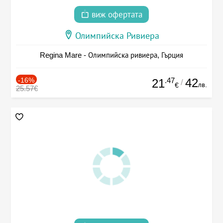
виж офертата
Олимпийска Ривиера
Regina Mare - Олимпийска ривиера, Гърция
-16%
.47
42
21
/
лв.
€
25.57€