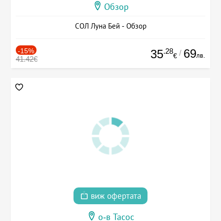
Обзор
СОЛ Луна Бей - Обзор
-15%
.28
69
35
/
лв.
€
41.42€
виж офертата
о-в Тасос