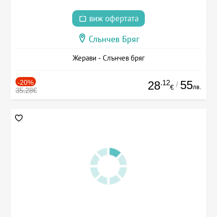
виж офертата
Слънчев Бряг
Жерави - Слънчев бряг
-20%
.12
55
28
/
лв.
€
35.28€