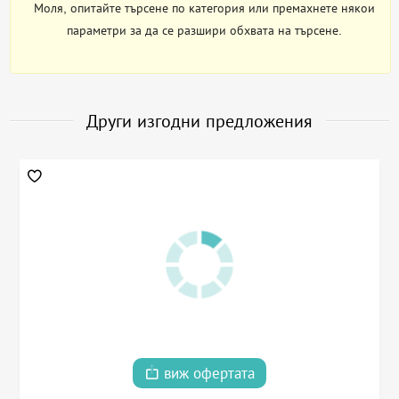
Моля, опитайте търсене по категория или премахнете някои
параметри за да се разшири обхвата на търсене.
Други изгодни предложения
виж офертата