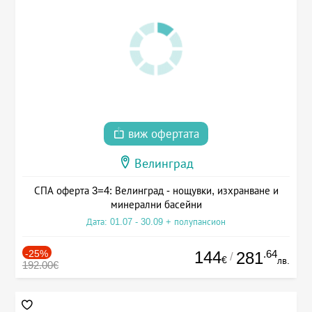
виж офертата
Велинград
СПА оферта 3=4: Велинград - нощувки, изхранване и
минерални басейни
Дата: 01.07 - 30.09 + полупансион
-25%
144
.64
281
/
€
лв.
192.00€