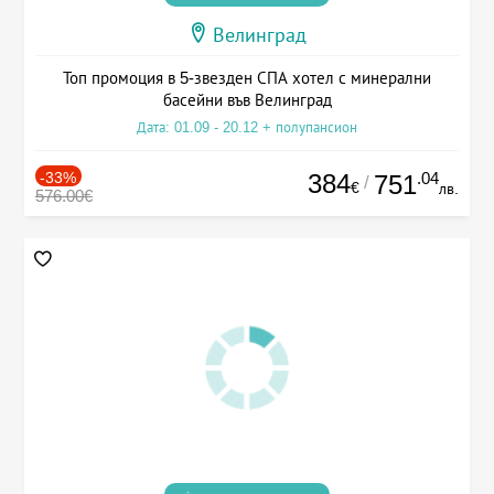
Велинград
Топ промоция в 5-звезден СПА хотел с минерални
басейни във Велинград
Дата: 01.09 - 20.12 + полупансион
-33%
384
.04
751
/
€
лв.
576.00€