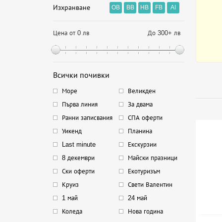
Изхранване
OB
BB
HB
FB
AI
Цена от 0 лв
До 300+ лв
Всички почивки
Море
Великден
Първа линия
За двама
Ранни записвания
СПА оферти
Уикенд
Планина
Last minute
Екскурзии
8 декември
Майски празници
Ски оферти
Екотуризъм
Круиз
Свети Валентин
1 май
24 май
Коледа
Нова година