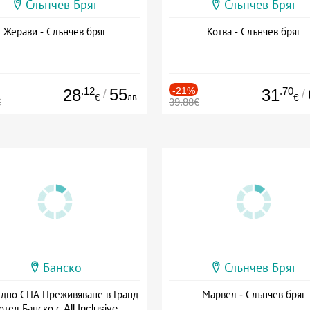
Слънчев Бряг
Слънчев Бряг
Жерави - Слънчев бряг
Котва - Слънчев бряг
.12
55
-21%
.70
28
31
/
/
лв.
€
€
€
39.88€
Банско
Слънчев Бряг
здно СПА Преживяване в Гранд
Марвел - Слънчев бряг
отел Банско с All Inclusive