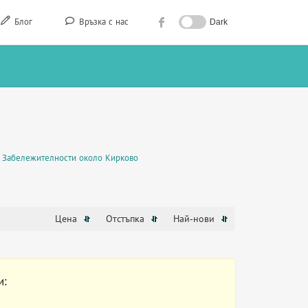
Блог
Връзка с нас
Dark
Забележителности около Кирково
Цена
Отстъпка
Най-нови
и: