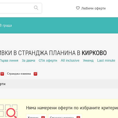
Любими оферти
В града
ВКИ В СТРАНДЖА ПЛАНИНА В
КИРКОВО
Първа линия
За двама
СПА оферти
All inclusive
Уикенд
Last minute
Странджа планина
рти
Няма намерени оферти по избраните критери
Кирково
Странджа планина