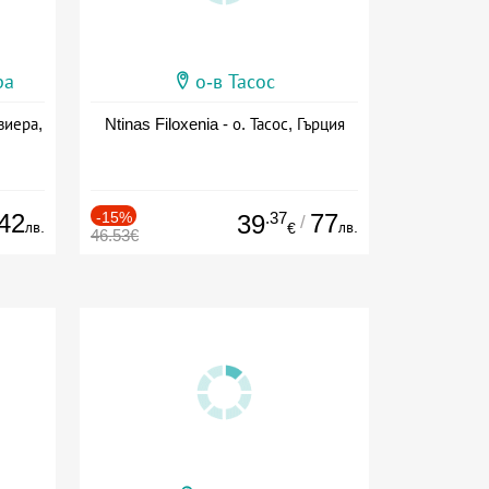
ра
о-в Тасос
виера,
Ntinas Filoxenia - о. Тасос, Гърция
42
-15%
.37
77
39
/
лв.
лв.
€
46.53€