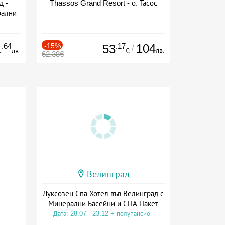
д -
Thassos Grand Resort - о. Тасос
рални
сион
.64
-15%
.17
104
1
53
/
лв.
лв.
€
62.38€
Велинград
Луксозен Спа Хотел във Велинград с
Минерални Басейни и СПА Пакет
Дата: 28.07 - 23.12 + полупансион