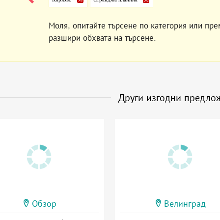
Моля, опитайте търсене по категория или пре
разшири обхвата на търсене.
Други изгодни предло
Обзор
Велинград