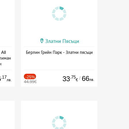
Златни Пясъци
All
Берлин Грийн Парк - Златни пясъци
тлиман
н
ive
.17
-25%
.75
66
6
33
/
лв.
лв.
€
44.99€