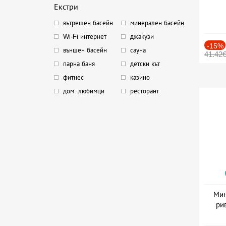
Екстри
вътрешен басейн
минерален басейн
Wi-Fi интернет
джакузи
-15%
външен басейн
сауна
41.42
парна баня
детски кът
фитнес
казино
дом. любимци
ресторант
Мин
ри