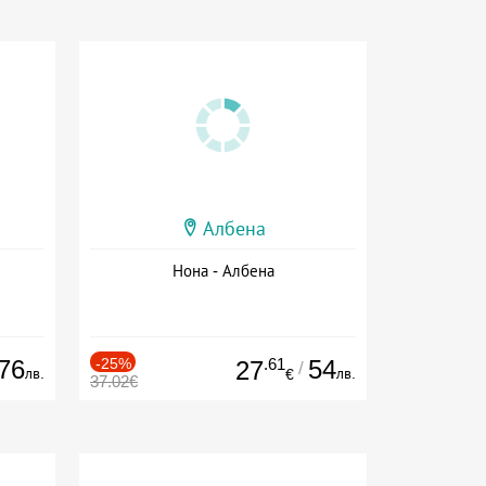
Албена
Нона - Албена
76
-25%
.61
54
27
/
лв.
лв.
€
37.02€