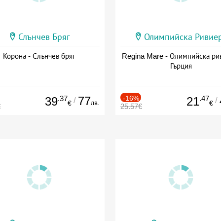
Слънчев Бряг
Олимпийска Ривие
Корона - Слънчев бряг
Regina Mare - Олимпийска ри
Гърция
.37
77
-16%
.47
39
21
/
/
лв.
€
€
€
25.57€