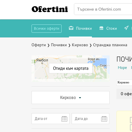
Ofertini
Почивки
Стоки
Всички оферти
Оферти
Почивки
Кирково
Странджа планина
❯
❯
❯
ПОЧИ
Море
Отиди към картата
Кирково
0 офе
Кирково