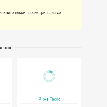
махнете някои параметри за да се
жения
о-в Тасос