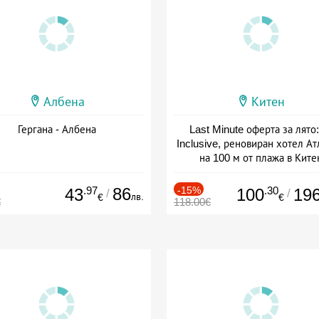
Албена
Китен
Гергана - Албена
Last Minute оферта за лято: 
Inclusive, реновиран хотел А
на 100 м от плажа в Ките
Дата: 01.06 - 29.09 + all inclus
.97
86
-15%
.30
43
100
19
/
/
лв.
€
€
€
118.00€