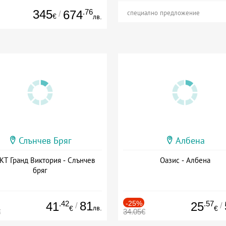
345
.76
674
/
специално предложение
€
лв.
Слънчев Бряг
Албена
Т Гранд Виктория - Слънчев
Оазис - Албена
бряг
.42
81
-25%
.57
41
25
/
/
лв.
€
€
€
34.05€