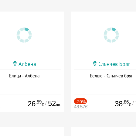
Албена
Слънчев Бряг
Елица - Албена
Белвю - Слънчев бряг
.59
52
-20%
.86
26
38
/
/
лв.
€
€
€
48.57€