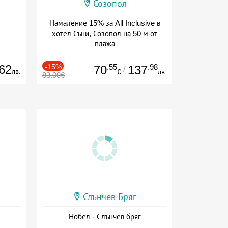
Созопол
Намаление 15% за All Inclusive в
хотел Съни, Созопол на 50 м от
плажа
Дата: 30.07 - 30.09 + all inclusive
62
-15%
.55
.98
70
137
/
лв.
€
лв.
83.00€
Слънчев Бряг
Нобел - Слънчев бряг