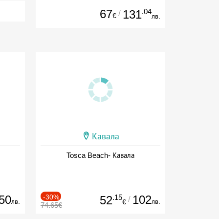
67
.04
131
/
€
лв.
Кавала
Tosca Beach- Кавала
50
-30%
.15
102
52
/
лв.
лв.
€
74.65€