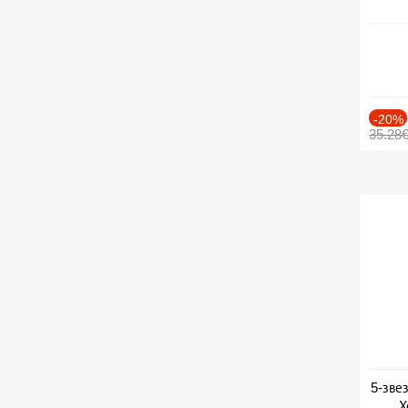
-20%
35.28
5-зве
Х