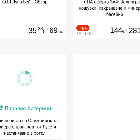
СОЛ Луна Бей - Обзор
СПА оферта 3=4: Велингра
нощувки, изхранване и мине
басейни
Дата: 01.07 - 30.09 + полупан
.28
69
-25%
144
35
28
/
/
лв.
€
€
€
192.00€
Паралия Катерини
и почивка на Олимпийската
виера с транспорт от Русе и
настаняване в хотел
Дата: 18.09 - 23.09 + закуска