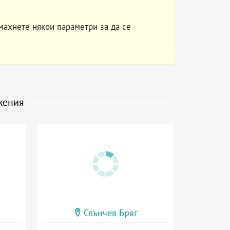
махнете някои параметри за да се
жения
Слънчев Бряг