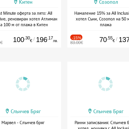
Китен
Созопол
t Minute оферта за лято: All
Намаление 15% за All Inclus
sive, реновиран хотел Атлиман
хотел Съни, Созопол на 50 
а 100 м от плажа в Китен
плажа
а: 01.06 - 29.09 + all inclusive
Дата: 30.07 - 30.09 + all inclus
.30
.17
-15%
.55
100
196
70
13
/
/
€
лв.
€
0€
83.00€
Слънчев Бряг
Слънчев Бряг
Марвел - Слънчев бряг
Ранни записвания: Слънчев б
хотел, нощувка с All Inclus