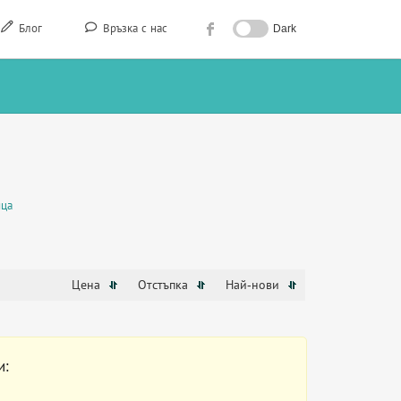
Блог
Връзка с нас
Dark
ица
Цена
Отстъпка
Най-нови
и: