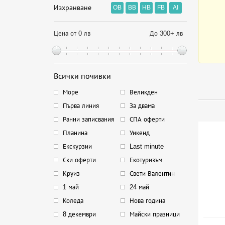
Изхранване
OB
BB
HB
FB
AI
Цена от 0 лв
До 300+ лв
Всички почивки
Море
Великден
Първа линия
За двама
Ранни записвания
СПА оферти
Планина
Уикенд
Екскурзии
Last minute
Ски оферти
Екотуризъм
Круиз
Свети Валентин
1 май
24 май
Коледа
Нова година
8 декември
Майски празници