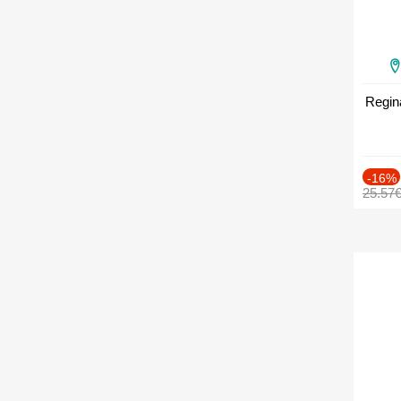
Regin
-16%
25.57