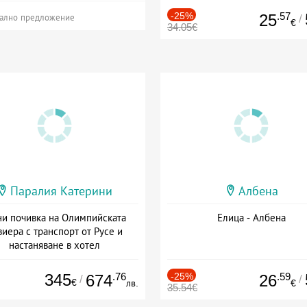
-25%
.57
25
/
ално предложение
€
34.05€
Паралия Катерини
Албена
и почивка на Олимпийската
Елица - Албена
виера с транспорт от Русе и
настаняване в хотел
Дата: 18.09 - 23.09 + закуска
345
.76
-25%
.59
674
26
/
/
€
лв.
€
35.54€