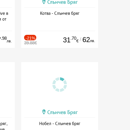
Слънчев Бряг
ive в
Котва - Слънчев бряг
м от
ive
.98
-21%
.70
62
7
31
/
лв.
лв.
€
39.88€
Слънчев Бряг
ряг,
Нобел - Слънчев бряг
ive