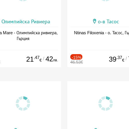
Олимпийска Ривиера
о-в Тасос
a Mare - Олимпийска ривиера,
Ntinas Filoxenia - о. Тасос, Г
Гърция
.47
42
-15%
.37
21
39
/
/
лв.
€
€
€
46.53€