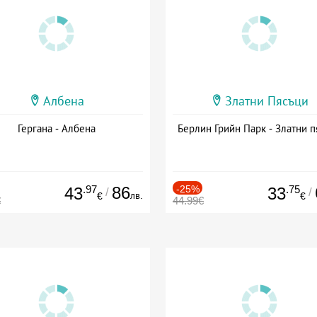
Албена
Златни Пясъци
Гергана - Албена
Берлин Грийн Парк - Златни п
.97
86
-25%
.75
43
33
/
/
лв.
€
€
€
44.99€