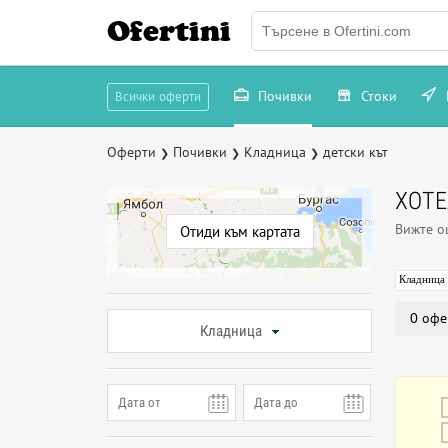
Ofertini
Почивки
Стоки
Всички оферти
Оферти
Почивки
Кладница
детски кът
❯
❯
❯
ХОТЕ
Вижте 
Отиди към картата
Кладница
0 офе
Кладница