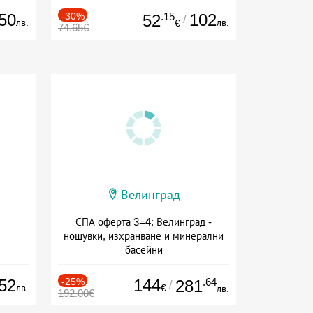
50
-30%
.15
102
52
/
лв.
лв.
€
74.65€
Велинград
СПА оферта 3=4: Велинград -
нощувки, изхранване и минерални
басейни
Дата: 01.07 - 30.09 + полупансион
52
-25%
144
.64
281
/
лв.
€
лв.
192.00€