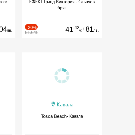
асос
ЕФЕКТ Гранд Виктория - Слънчев
бряг
04
-20%
.42
81
41
/
лв.
лв.
€
51.64€
Кавала
Tosca Beach- Кавала