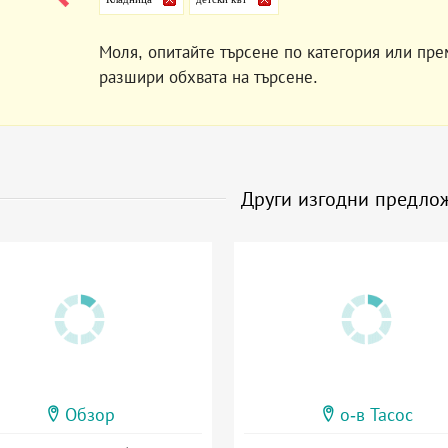
Моля, опитайте търсене по категория или пре
разшири обхвата на търсене.
Други изгодни предло
Обзор
о-в Тасос