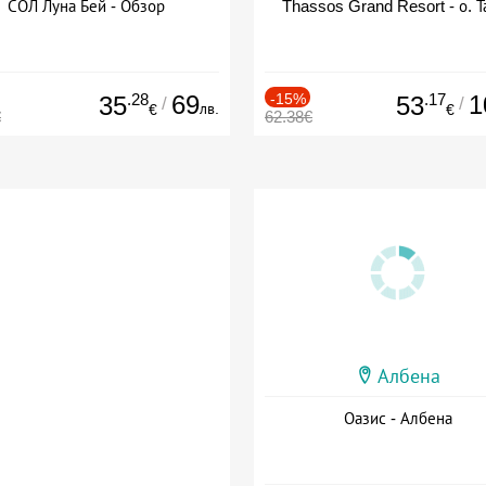
СОЛ Луна Бей - Обзор
Thassos Grand Resort - о. Т
.28
69
-15%
.17
1
35
53
/
/
лв.
€
€
€
62.38€
Албена
Оазис - Албена