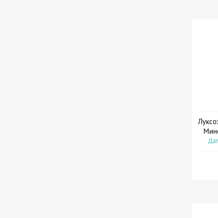
Луксо
Мин
Дат