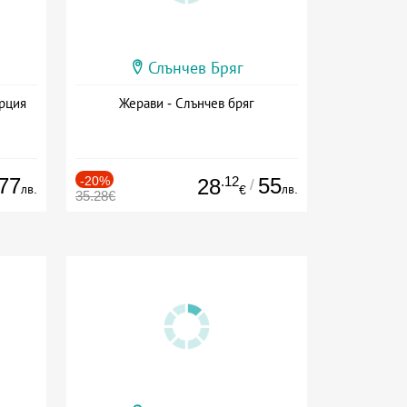
Слънчев Бряг
ърция
Жерави - Слънчев бряг
77
-20%
.12
55
28
/
лв.
лв.
€
35.28€