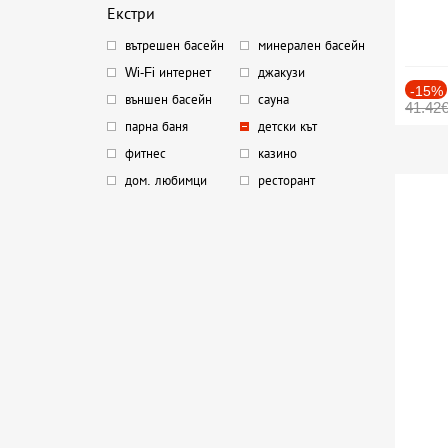
Екстри
вътрешен басейн
минерален басейн
Wi-Fi интернет
джакузи
-15%
външен басейн
сауна
41.42
парна баня
детски кът
фитнес
казино
дом. любимци
ресторант