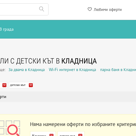
Любими оферти
В града
ЛИ С ДЕТСКИ КЪТ В
КЛАДНИЦА
още:
За двама в Кладница
Wi-Fi интернет в Кладница
парна баня в Кладн
детски кът
рти
Няма намерени оферти по избраните критери
Кладница
детски кът