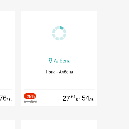
Албена
Нона - Албена
76
-25%
.61
54
27
/
лв.
лв.
€
37.02€