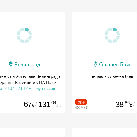
Велинград
Слънчев Бряг
зен Спа Хотел във Велинград с
Белвю - Слънчев бряг
ерални Басейни и СПА Пакет
а: 28.07 - 23.12 + полупансион
67
.04
-20%
.86
131
38
/
/
€
лв.
€
48.57€