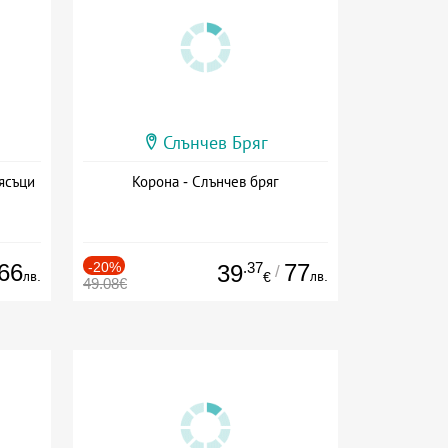
Слънчев Бряг
ясъци
Корона - Слънчев бряг
66
-20%
.37
77
39
/
лв.
лв.
€
49.08€