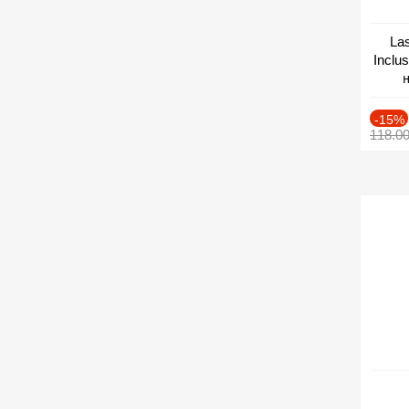
Las
Inclu
н
Дат
-15%
118.0