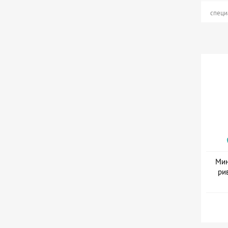
специ
Мин
ри