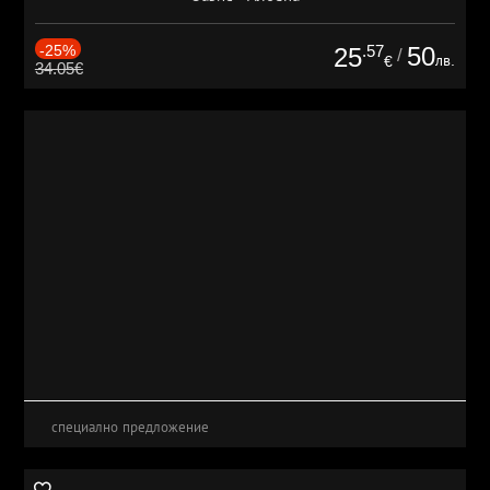
-25%
.57
50
25
/
лв.
€
34.05€
специално предложение