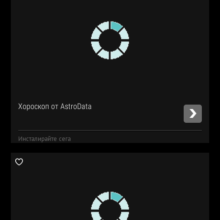
Хороскоп от AstroData
Инсталирайте сега