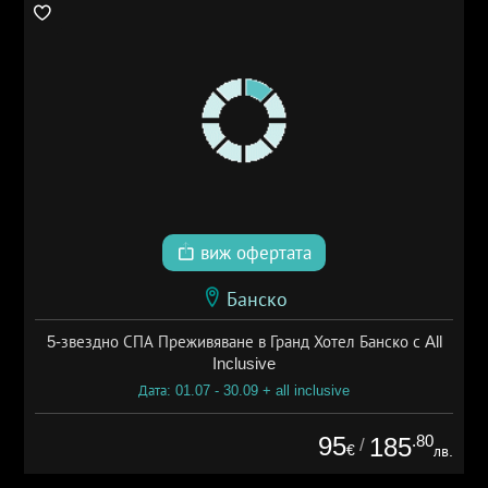
виж офертата
Банско
5-звездно СПА Преживяване в Гранд Хотел Банско с All
Inclusive
Дата: 01.07 - 30.09 + all inclusive
95
.80
185
/
€
лв.