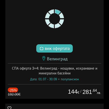
виж офертата
Велинград
СПА оферта 3=4: Велинград - нощувки, изхранване и
минерални басейни
Дата: 01.07 - 30.09 + полупансион
-25%
144
.64
281
/
€
лв.
192.00€