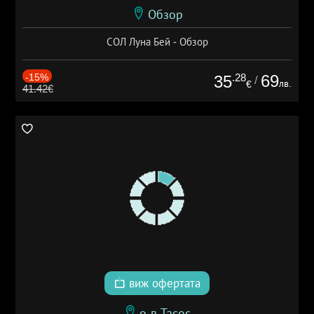
Обзор
СОЛ Луна Бей - Обзор
-15%
.28
69
35
/
лв.
€
41.42€
виж офертата
о-в Тасос