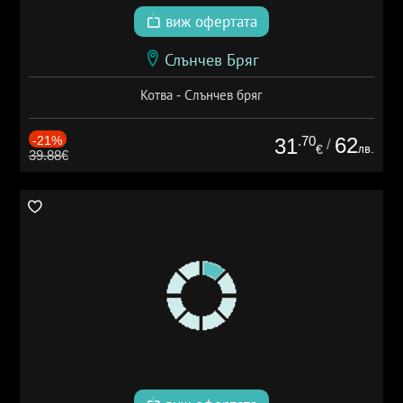
виж офертата
Слънчев Бряг
Котва - Слънчев бряг
-21%
.70
62
31
/
лв.
€
39.88€