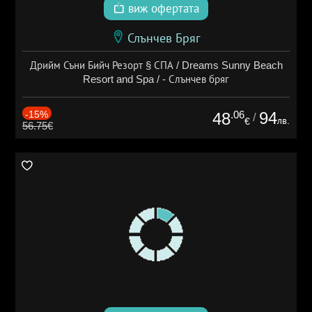
виж офертата
Слънчев Бряг
Дрийм Съни Бийч Резорт § СПА / Dreams Sunny Beach
Resort and Spa / - Слънчев бряг
-15%
.06
94
48
/
лв.
€
56.75€