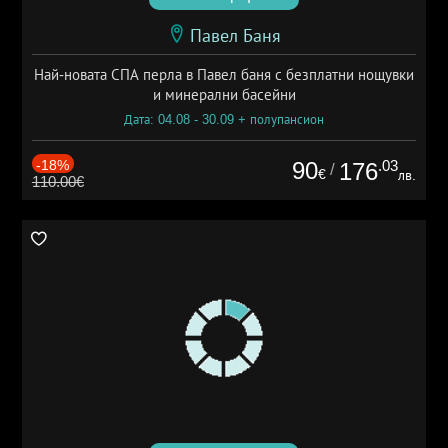
Павел Баня
Най-новата СПА перла в Павел баня с безплатни нощувки
и минерални басейни
Дата: 04.08 - 30.09 + полупансион
-18%
90
.03
176
/
€
лв.
110.00€