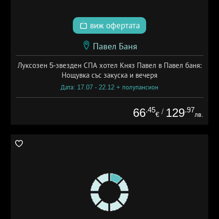
виж офертата
Павел Баня
Луксозен 5-звезден СПА хотел Княз Павел в Павел баня:
Нощувка със закуска и вечеря
Дата: 17.07 - 22.12 + полупансион
.45
.97
66
129
/
€
лв.