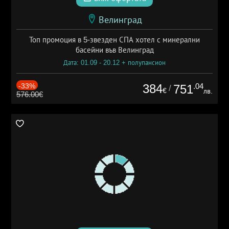
Велинград
Топ промоция в 5-звезден СПА хотел с минерални
басейни във Велинград
Дата: 01.09 - 20.12 + полупансион
-33%
384
.04
751
/
€
лв.
576.00€