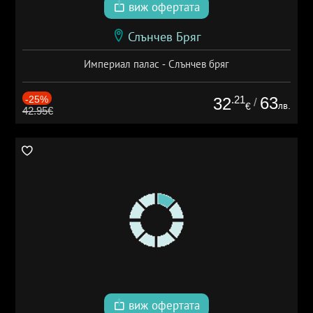
виж офертата
Слънчев Бряг
Империал палас - Слънчев бряг
-25%
.21
63
32
/
лв.
€
42.95€
виж офертата