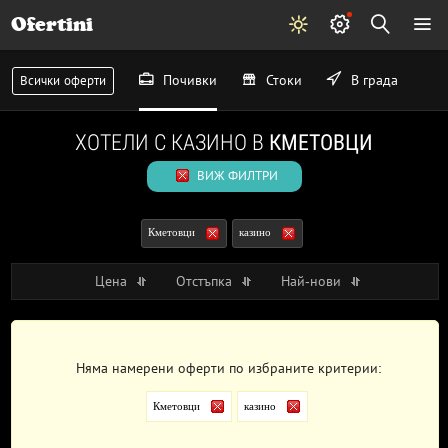
Ofertini
Почивки
Стоки
В града
Всички оферти
ХОТЕЛИ С КАЗИНО В
КМЕТОВЦИ
ВИЖ ФИЛТРИ
Кметовци
казино
Цена
Отстъпка
Най-нови
Няма намерени оферти по избраните критерии:
Кметовци
казино