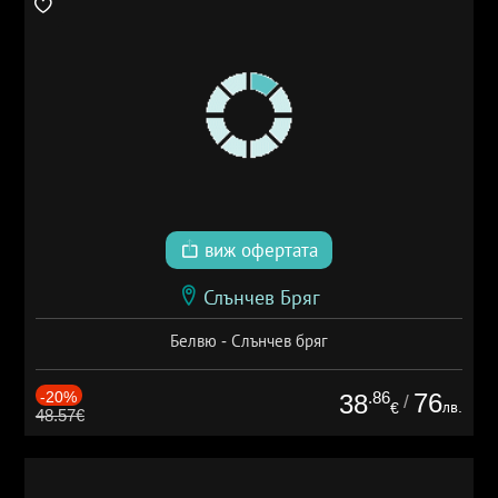
виж офертата
Слънчев Бряг
Белвю - Слънчев бряг
-20%
.86
76
38
/
лв.
€
48.57€