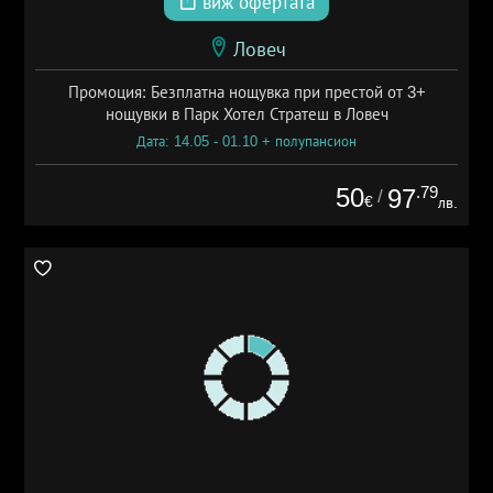
виж офертата
Ловеч
Промоция: Безплатна нощувка при престой от 3+
нощувки в Парк Хотел Стратеш в Ловеч
Дата: 14.05 - 01.10 + полупансион
50
.79
97
/
€
лв.