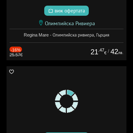
виж офертата
Олимпийска Ривиера
Regina Mare - Олимпийска ривиера, Гърция
-16%
.47
42
21
/
лв.
€
25.57€