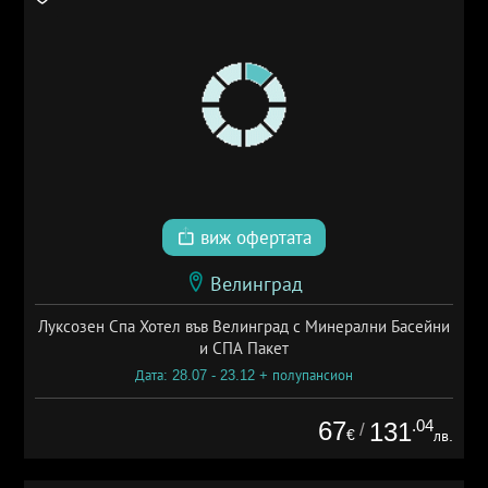
виж офертата
Велинград
Луксозен Спа Хотел във Велинград с Минерални Басейни
и СПА Пакет
Дата: 28.07 - 23.12 + полупансион
67
.04
131
/
€
лв.