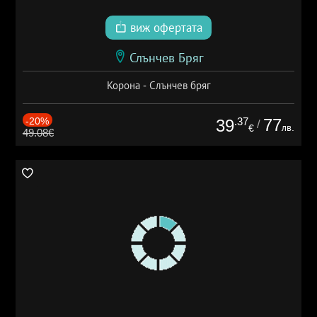
виж офертата
Слънчев Бряг
Корона - Слънчев бряг
-20%
.37
77
39
/
лв.
€
49.08€