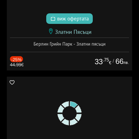
виж офертата
Златни Пясъци
Берлин Грийн Парк - Златни пясъци
-25%
.75
66
33
/
лв.
€
44.99€