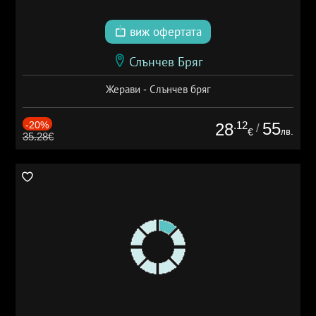
виж офертата
Слънчев Бряг
Жерави - Слънчев бряг
-20%
.12
55
28
/
лв.
€
35.28€