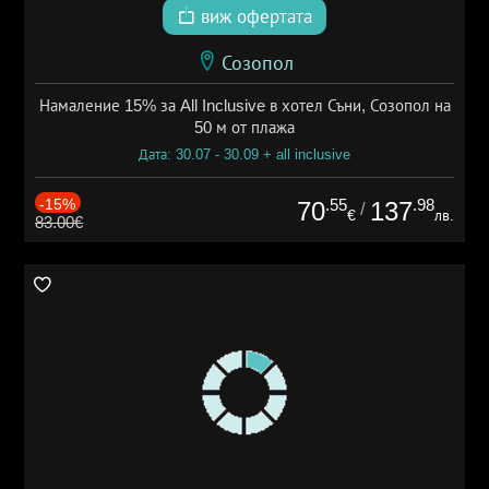
виж офертата
Созопол
Намаление 15% за All Inclusive в хотел Съни, Созопол на
50 м от плажа
Дата: 30.07 - 30.09 + all inclusive
-15%
.55
.98
70
137
/
€
лв.
83.00€