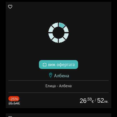
виж офертата
Албена
Елица - Албена
-25%
.59
52
26
/
лв.
€
35.54€