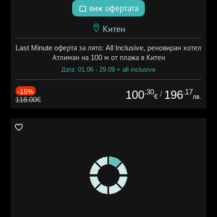
виж офертата
Китен
Last Minute оферта за лято: All Inclusive, реновиран хотел
Атлиман на 100 м от плажа в Китен
Дата: 01.06 - 29.09 + all inclusive
-15%
.30
.17
100
196
/
€
лв.
118.00€