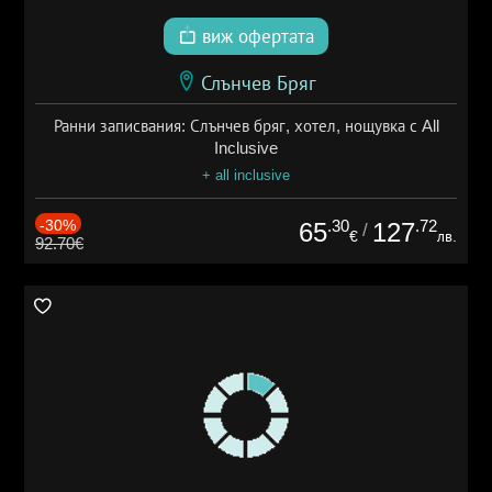
виж офертата
Слънчев Бряг
Ранни записвания: Слънчев бряг, хотел, нощувка с All
Inclusive
+ all inclusive
-30%
.30
.72
65
127
/
€
лв.
92.70€