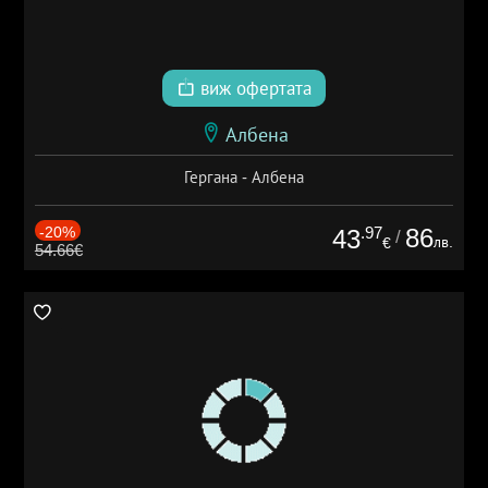
виж офертата
Албена
Гергана - Албена
-20%
.97
86
43
/
лв.
€
54.66€