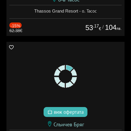
Thassos Grand Resort - о. Тасос
-15%
.17
104
53
/
лв.
€
62.38€
виж офертата
Слънчев Бряг