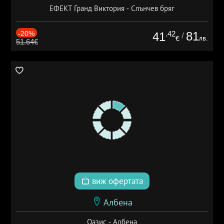
ЕФЕКТ Гранд Виктория - Слънчев бряг
-20%
.42
81
41
/
лв.
€
51.64€
виж офертата
Албена
Оазис - Албена