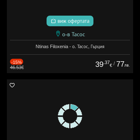
виж офертата
о-в Тасос
Ntinas Filoxenia - о. Тасос, Гърция
-15%
.37
77
39
/
лв.
€
46.53€