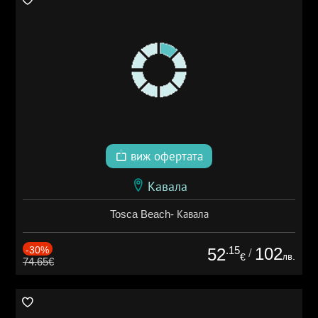
виж офертата
Кавала
Tosca Beach- Кавала
-30%
.15
102
52
/
лв.
€
74.65€