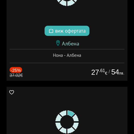
виж офертата
Албена
Нона - Албена
-25%
.61
54
27
/
лв.
€
37.02€