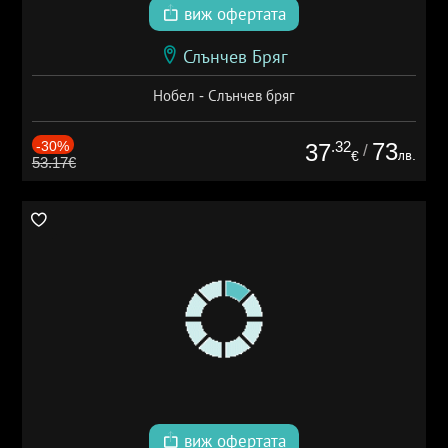
виж офертата
Слънчев Бряг
Нобел - Слънчев бряг
-30%
.32
73
37
/
лв.
€
53.17€
виж офертата