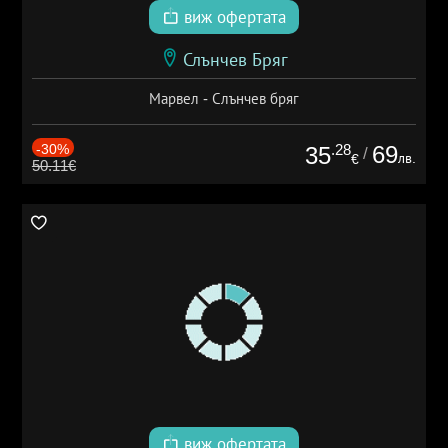
виж офертата
Слънчев Бряг
Марвел - Слънчев бряг
-30%
.28
69
35
/
лв.
€
50.11€
виж офертата