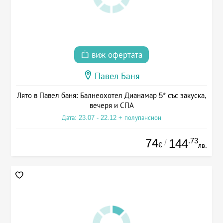
виж офертата
Павел Баня
Лято в Павел баня: Балнеохотел Дианамар 5* със закуска,
вечеря и СПА
Дата: 23.07 - 22.12 + полупансион
74
.73
144
/
€
лв.