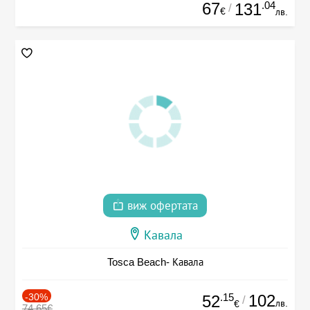
67
.04
131
/
€
лв.
виж офертата
Кавала
Tosca Beach- Кавала
-30%
.15
102
52
/
лв.
€
74.65€