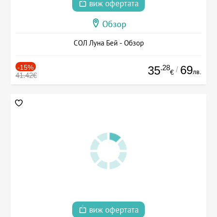
виж офертата
Обзор
СОЛ Луна Бей - Обзор
-15%
.28
69
35
/
лв.
€
41.42€
виж офертата