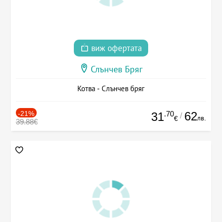
виж офертата
Слънчев Бряг
Котва - Слънчев бряг
-21%
.70
62
31
/
лв.
€
39.88€