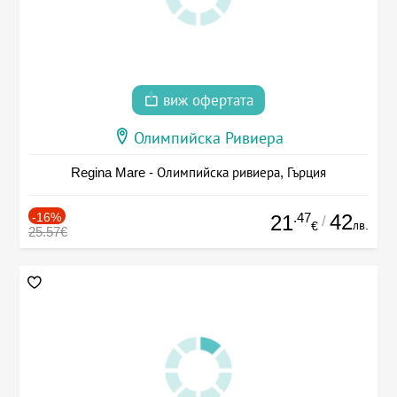
виж офертата
Олимпийска Ривиера
Regina Mare - Олимпийска ривиера, Гърция
-16%
.47
42
21
/
лв.
€
25.57€