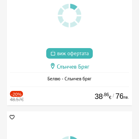
виж офертата
Слънчев Бряг
Белвю - Слънчев бряг
-20%
.86
76
38
/
лв.
€
48.57€