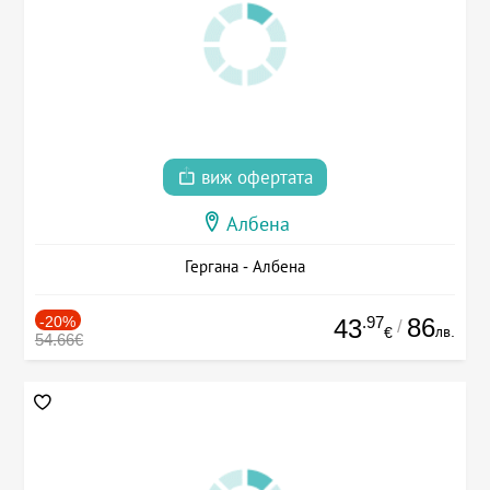
виж офертата
Албена
Гергана - Албена
-20%
.97
86
43
/
лв.
€
54.66€