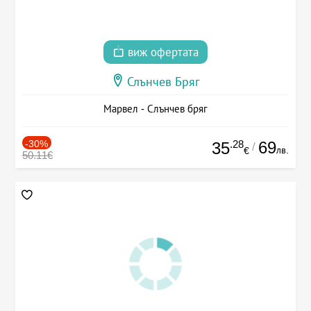
виж офертата
Слънчев Бряг
Марвел - Слънчев бряг
-30%
.28
69
35
/
лв.
€
50.11€