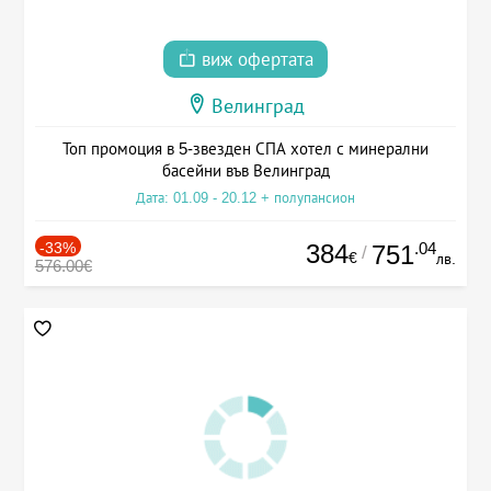
виж офертата
Велинград
Топ промоция в 5-звезден СПА хотел с минерални
басейни във Велинград
Дата: 01.09 - 20.12 + полупансион
-33%
384
.04
751
/
€
лв.
576.00€