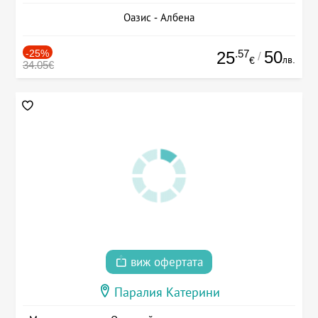
Оазис - Албена
-25%
.57
50
25
/
лв.
€
34.05€
виж офертата
Паралия Катерини