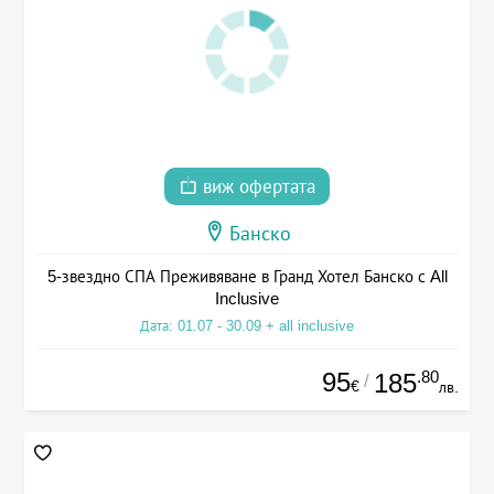
виж офертата
Банско
5-звездно СПА Преживяване в Гранд Хотел Банско с All
Inclusive
Дата: 01.07 - 30.09 + all inclusive
95
.80
185
/
€
лв.