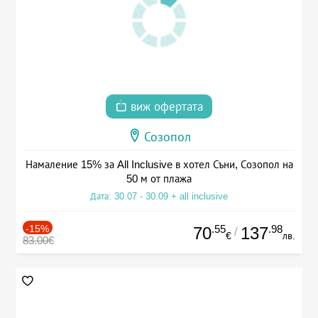
виж офертата
Созопол
Намаление 15% за All Inclusive в хотел Съни, Созопол на
50 м от плажа
Дата: 30.07 - 30.09 + all inclusive
-15%
.55
.98
70
137
/
€
лв.
83.00€