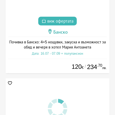
виж офертата
Банско
Почивка в Банско: 4=5 нощувки, закуска и възможност за
обяд и вечеря в хотел Мария Антоанета
Дата: 16.07 - 07.09 + полупансион
120
.70
234
/
€
лв.