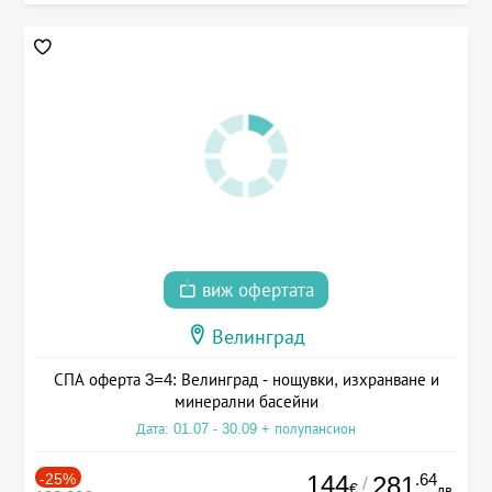
виж офертата
Велинград
СПА оферта 3=4: Велинград - нощувки, изхранване и
минерални басейни
Дата: 01.07 - 30.09 + полупансион
-25%
144
.64
281
/
€
лв.