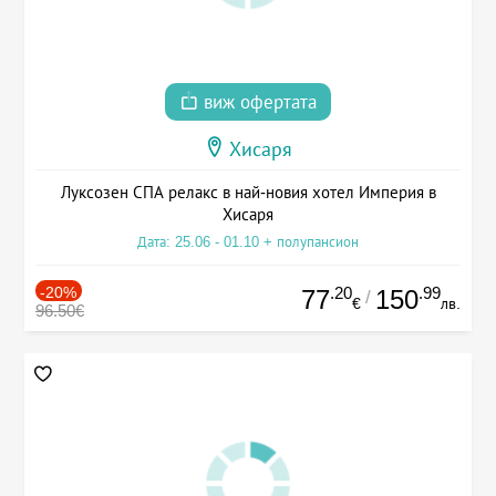
виж офертата
Хисаря
Луксозен СПА релакс в най-новия хотел Империя в
Хисаря
Дата: 25.06 - 01.10 + полупансион
-20%
.20
.99
77
150
/
€
лв.
96.50€