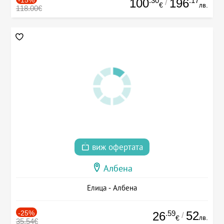
.30
.17
100
196
/
€
лв.
118.00€
виж офертата
Албена
Елица - Албена
-25%
.59
52
26
/
лв.
€
35.54€