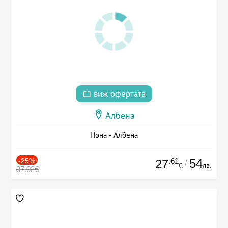
виж офертата
Албена
Нона - Албена
-25%
.61
54
27
/
лв.
€
37.02€