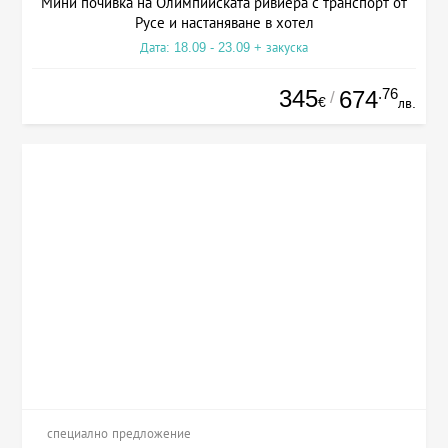
Мини почивка на Олимпийската ривиера с транспорт от
Русе и настаняване в хотел
Дата: 18.09 - 23.09 + закуска
345
.76
674
/
€
лв.
специално предложение