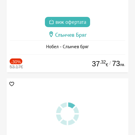
виж офертата
Слънчев Бряг
Нобел - Слънчев бряг
-30%
.32
73
37
/
лв.
€
53.17€