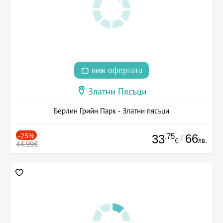
виж офертата
Златни Пясъци
Берлин Грийн Парк - Златни пясъци
-25%
.75
66
33
/
лв.
€
44.99€