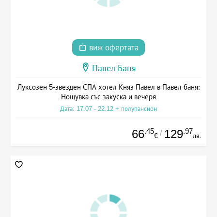
виж офертата
Павел Баня
Луксозен 5-звезден СПА хотел Княз Павел в Павел баня:
Нощувка със закуска и вечеря
Дата: 17.07 - 22.12 + полупансион
.45
.97
66
129
/
€
лв.