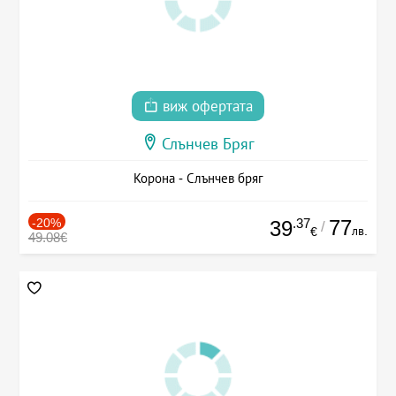
виж офертата
Слънчев Бряг
Корона - Слънчев бряг
-20%
.37
77
39
/
лв.
€
49.08€