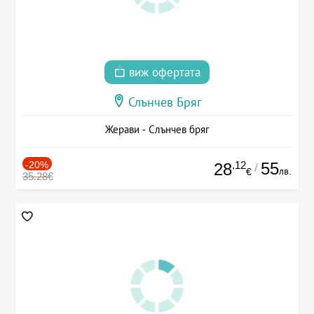
виж офертата
Слънчев Бряг
Жерави - Слънчев бряг
-20%
.12
55
28
/
лв.
€
35.28€