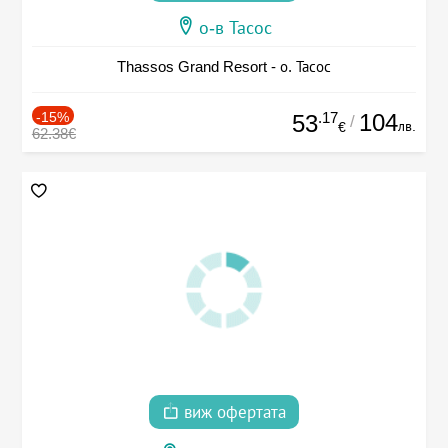
о-в Тасос
Thassos Grand Resort - о. Тасос
-15%
.17
104
53
/
лв.
€
62.38€
виж офертата