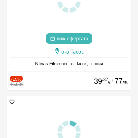
виж офертата
о-в Тасос
Ntinas Filoxenia - о. Тасос, Гърция
-15%
.37
77
39
/
лв.
€
46.53€