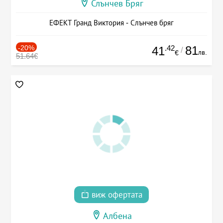
Слънчев Бряг
ЕФЕКТ Гранд Виктория - Слънчев бряг
-20%
.42
81
41
/
лв.
€
51.64€
виж офертата
Албена