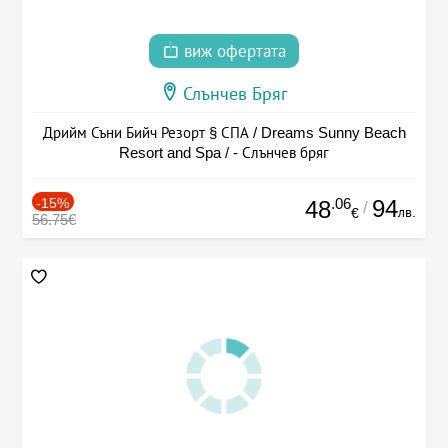
виж офертата
Слънчев Бряг
Дрийм Съни Бийч Резорт § СПА / Dreams Sunny Beach
Resort and Spa / - Слънчев бряг
-15%
.06
94
48
/
лв.
€
56.75€