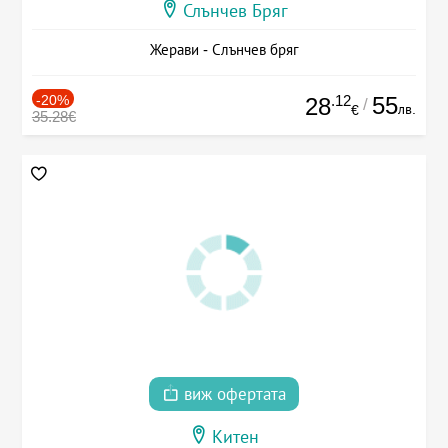
Слънчев Бряг
Жерави - Слънчев бряг
-20%
.12
55
28
/
лв.
€
35.28€
виж офертата
Китен