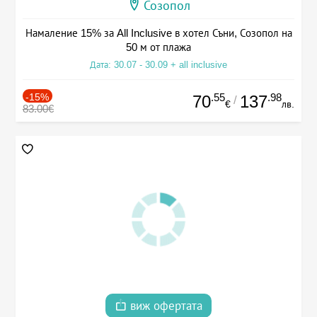
Созопол
Намаление 15% за All Inclusive в хотел Съни, Созопол на
50 м от плажа
Дата: 30.07 - 30.09 + all inclusive
-15%
.55
.98
70
137
/
€
лв.
83.00€
виж офертата