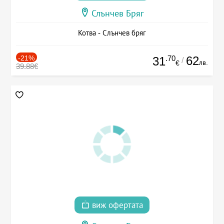
Слънчев Бряг
Котва - Слънчев бряг
-21%
.70
62
31
/
лв.
€
39.88€
виж офертата