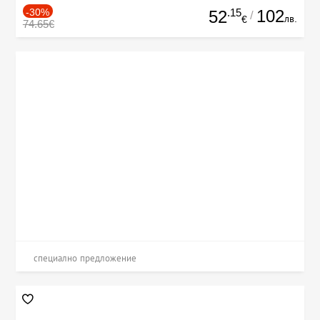
-30%
.15
102
52
/
лв.
€
74.65€
специално предложение