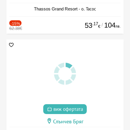
Thassos Grand Resort - о. Тасос
-15%
.17
104
53
/
лв.
€
62.38€
виж офертата
Слънчев Бряг