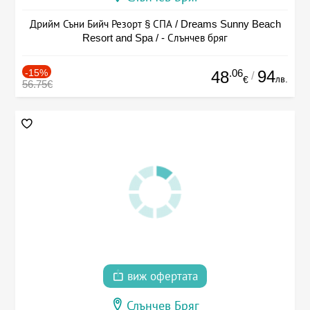
Дрийм Съни Бийч Резорт § СПА / Dreams Sunny Beach
Resort and Spa / - Слънчев бряг
-15%
.06
94
48
/
лв.
€
56.75€
виж офертата
Слънчев Бряг