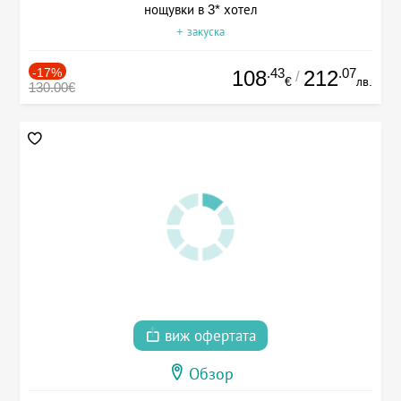
нощувки в 3* хотел
+ закуска
-17%
.43
.07
108
212
/
€
лв.
130.00€
виж офертата
Обзор