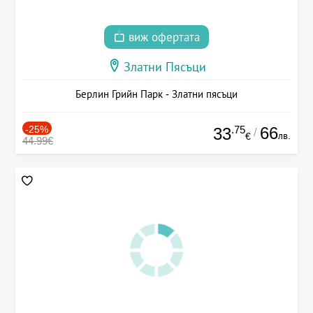
виж офертата
Златни Пясъци
Берлин Грийн Парк - Златни пясъци
-25%
.75
66
33
/
лв.
€
44.99€