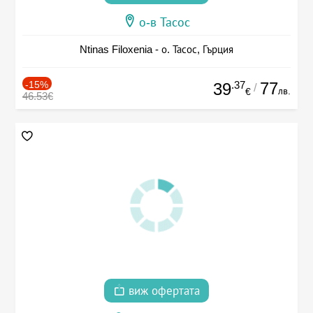
о-в Тасос
Ntinas Filoxenia - о. Тасос, Гърция
-15%
.37
77
39
/
лв.
€
46.53€
виж офертата