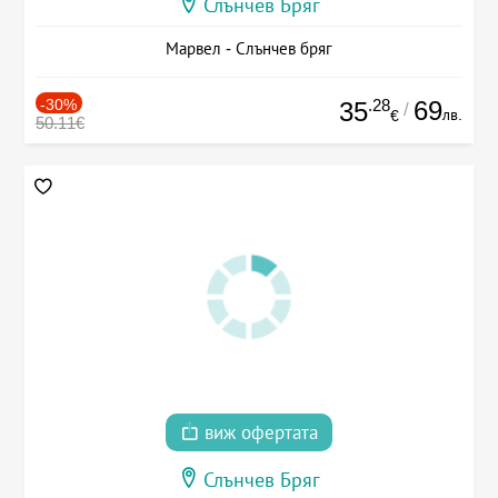
Слънчев Бряг
Марвел - Слънчев бряг
-30%
.28
69
35
/
лв.
€
50.11€
виж офертата
Слънчев Бряг