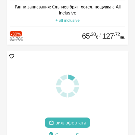
Ранни записвания: Слънчев бряг, хотел, нощувка с All
Inclusive
+ all inclusive
-30%
.30
.72
65
127
/
€
лв.
92.70€
виж офертата