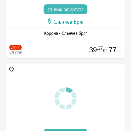
виж офертата
Слънчев Бряг
Корона - Слънчев бряг
-20%
.37
77
39
/
лв.
€
49.08€