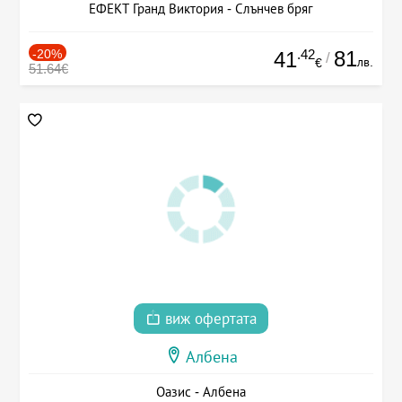
ЕФЕКТ Гранд Виктория - Слънчев бряг
-20%
.42
81
41
/
лв.
€
51.64€
виж офертата
Албена
Оазис - Албена