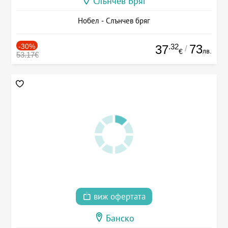
Слънчев Бряг
Нобел - Слънчев бряг
-30%
.32
73
37
/
лв.
€
53.17€
виж офертата
Банско