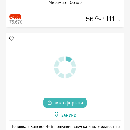
Мирамар - Обзор
-25%
.75
111
56
/
лв.
€
75.67€
виж офертата
Банско
Почивка в Банско: 4=5 нощувки, закуска и възможност за