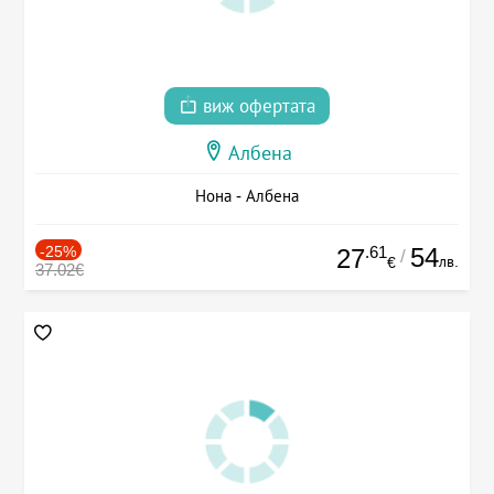
виж офертата
Албена
Нона - Албена
-25%
.61
54
27
/
лв.
€
37.02€