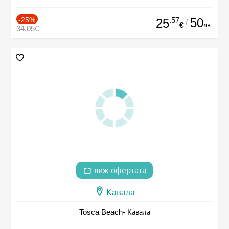
-25%
.57
50
25
/
лв.
€
34.05€
виж офертата
Кавала
Tosca Beach- Кавала