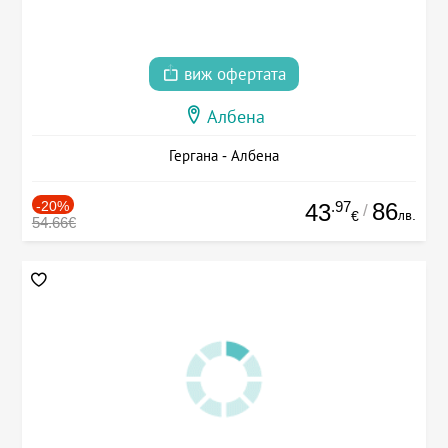
виж офертата
Албена
Гергана - Албена
-20%
.97
86
43
/
лв.
€
54.66€