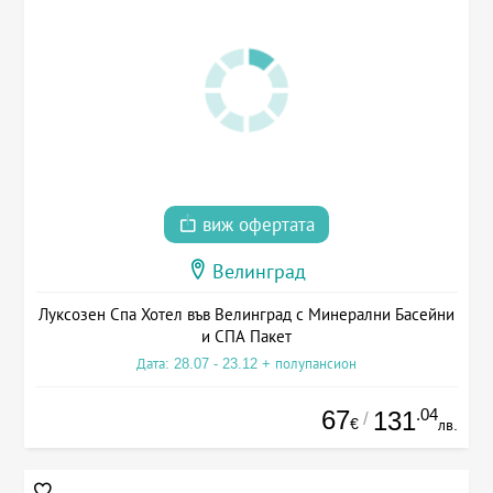
виж офертата
Велинград
Луксозен Спа Хотел във Велинград с Минерални Басейни
и СПА Пакет
Дата: 28.07 - 23.12 + полупансион
67
.04
131
/
€
лв.