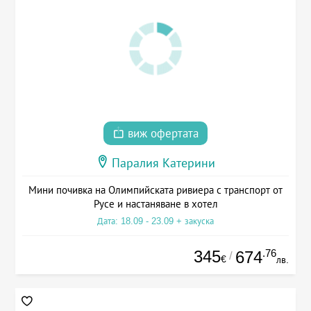
виж офертата
Паралия Катерини
Мини почивка на Олимпийската ривиера с транспорт от
Русе и настаняване в хотел
Дата: 18.09 - 23.09 + закуска
345
.76
674
/
€
лв.