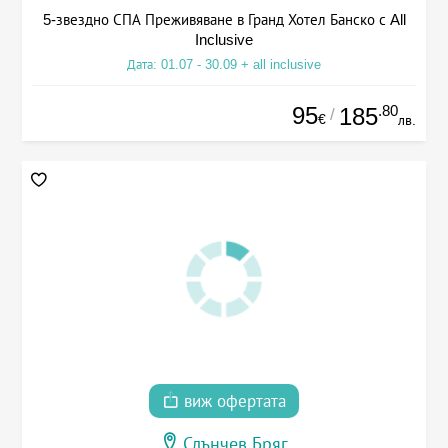
5-звездно СПА Преживяване в Гранд Хотел Банско с All
Inclusive
Дата: 01.07 - 30.09 + all inclusive
95
.80
185
/
€
лв.
виж офертата
Слънчев Бряг