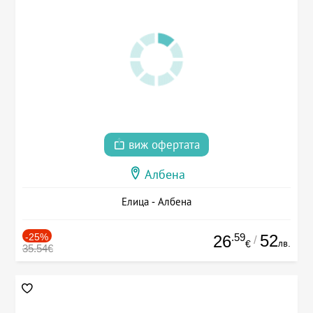
виж офертата
Албена
Елица - Албена
-25%
.59
52
26
/
лв.
€
35.54€