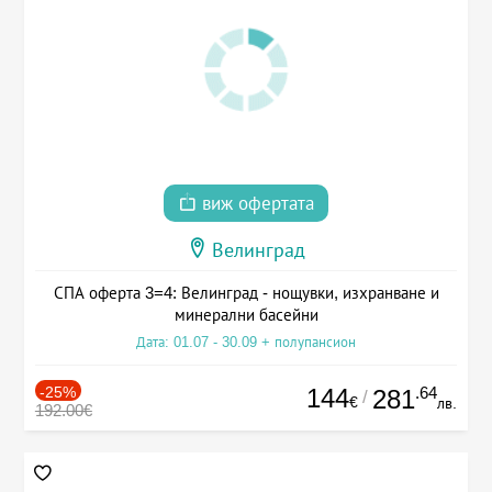
виж офертата
Велинград
СПА оферта 3=4: Велинград - нощувки, изхранване и
минерални басейни
Дата: 01.07 - 30.09 + полупансион
-25%
144
.64
281
/
€
лв.
192.00€