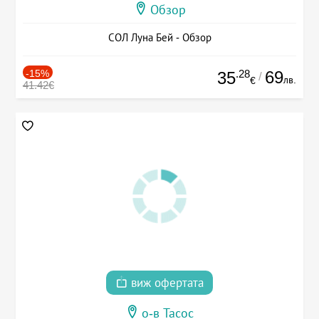
Обзор
СОЛ Луна Бей - Обзор
-15%
.28
69
35
/
лв.
€
41.42€
виж офертата
о-в Тасос