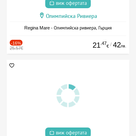
виж офертата
Олимпийска Ривиера
Regina Mare - Олимпийска ривиера, Гърция
-16%
.47
42
21
/
лв.
€
25.57€
виж офертата