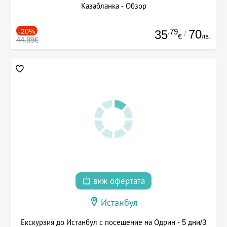
Казабланка - Обзор
-20%
.79
70
35
/
лв.
€
44.99€
виж офертата
Истанбул
Екскурзия до Истанбул с посещение на Одрин - 5 дни/3