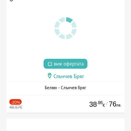
виж офертата
Слънчев Бряг
Белвю - Слънчев бряг
-20%
.86
76
38
/
лв.
€
48.57€