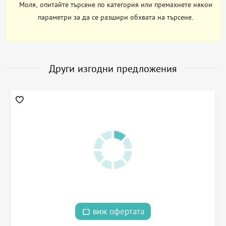
Моля, опитайте търсене по категория или премахнете някои
параметри за да се разшири обхвата на търсене.
Други изгодни предложения
виж офертата