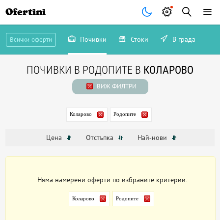
Ofertini
Почивки
Стоки
В града
Всички оферти
ПОЧИВКИ В РОДОПИТЕ В
КОЛАРОВО
ВИЖ ФИЛТРИ
Коларово
Родопите
Цена
Отстъпка
Най-нови
Няма намерени оферти по избраните критерии:
Коларово
Родопите