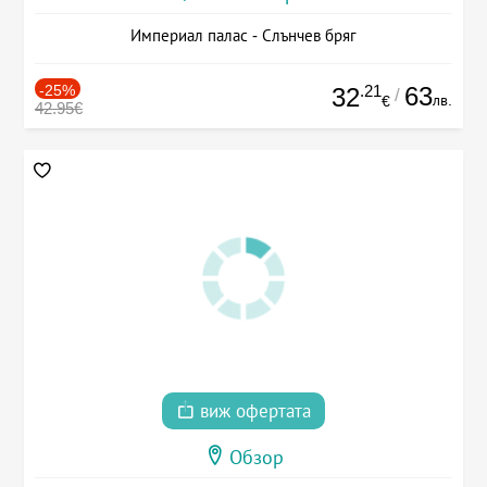
Империал палас - Слънчев бряг
-25%
.21
63
32
/
лв.
€
42.95€
виж офертата
Обзор