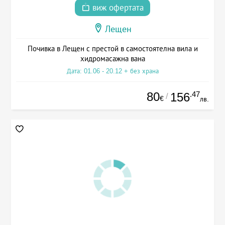
виж офертата
Лещен
Почивка в Лещен с престой в самостоятелна вила и
хидромасажна вана
Дата: 01.06 - 20.12 + без храна
80
.47
156
/
€
лв.