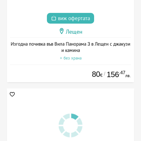
виж офертата
Лещен
Изгодна почивка във Вила Панорама 3 в Лещен с джакузи
и камина
+ без храна
80
.47
156
/
€
лв.