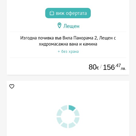
виж офертата
Лещен
Изгодна почивка във Вила Панорама 2, Лещен с
хидромасажна вана и камина
+ без храна
80
.47
156
/
€
лв.