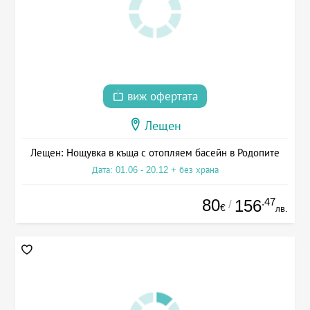
виж офертата
Лещен
Лещен: Нощувка в къща с отопляем басейн в Родопите
Дата: 01.06 - 20.12 + без храна
80
.47
156
/
€
лв.