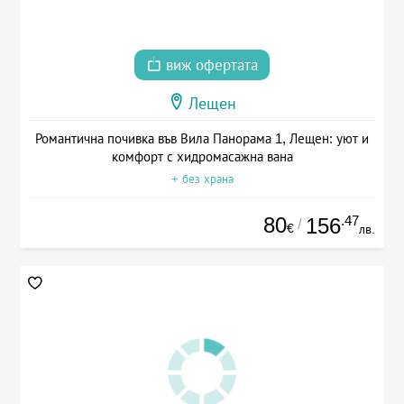
виж офертата
Лещен
Романтична почивка във Вила Панорама 1, Лещен: уют и
комфорт с хидромасажна вана
+ без храна
80
.47
156
/
€
лв.