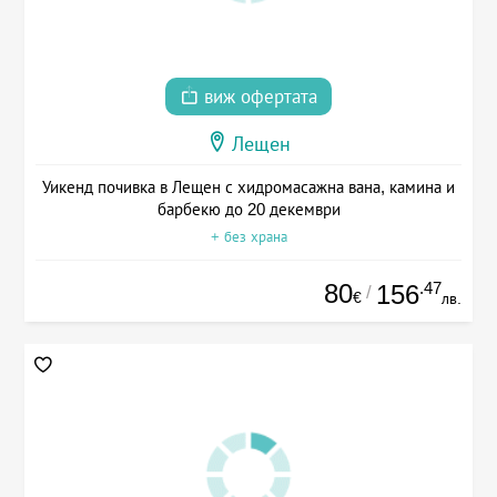
виж офертата
Лещен
Уикенд почивка в Лещен с хидромасажна вана, камина и
барбекю до 20 декември
+ без храна
80
.47
156
/
€
лв.