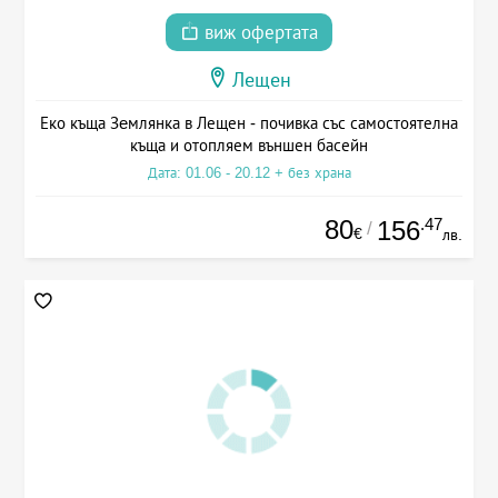
виж офертата
Лещен
Еко къща Зeмлянка в Лещен - почивка със самостоятелна
къща и отопляем външен басейн
Дата: 01.06 - 20.12 + без храна
80
.47
156
/
€
лв.