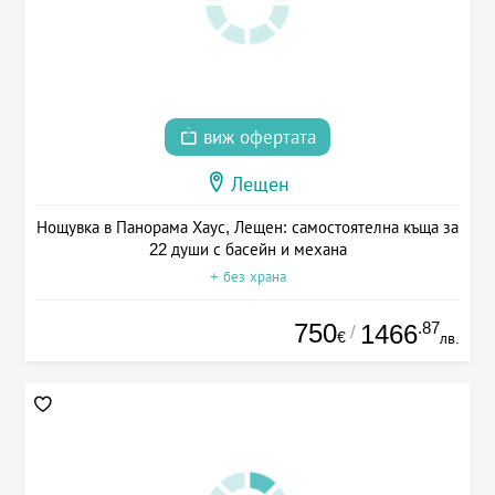
виж офертата
Лещен
Нощувка в Панорама Хаус, Лещен: самостоятелна къща за
22 души с басейн и механа
+ без храна
750
.87
1466
/
€
лв.