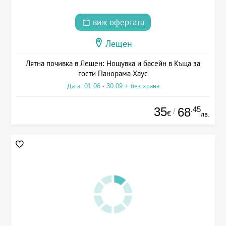
виж офертата
Лещен
Лятна почивка в Лещен: Нощувка и басейн в Къща за
гости Панорама Хаус
Дата: 01.06 - 30.09 + без храна
35
.45
68
/
€
лв.