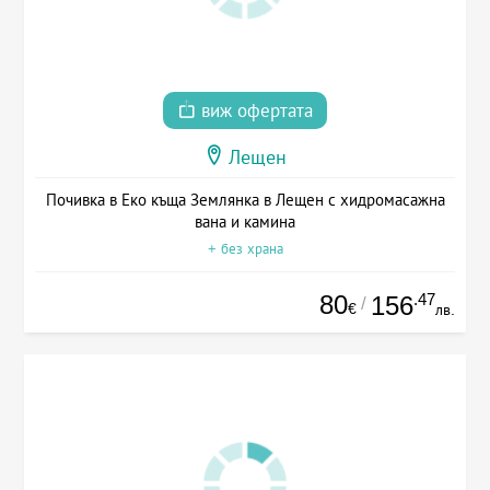
виж офертата
Лещен
Почивка в Еко къща Землянка в Лещен с хидромасажна
вана и камина
+ без храна
80
.47
156
/
€
лв.