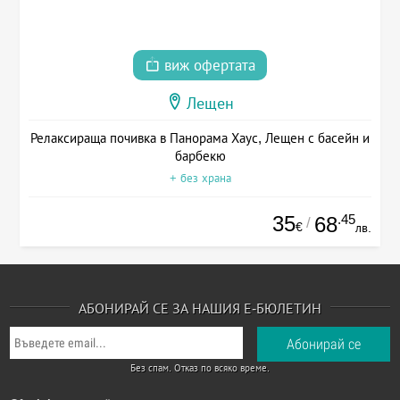
виж офертата
Лещен
Релаксираща почивка в Панорама Хаус, Лещен с басейн и
барбекю
+ без храна
35
.45
68
/
€
лв.
АБОНИРАЙ СЕ ЗА НАШИЯ Е-БЮЛЕТИН
Без спам. Отказ по всяко време.