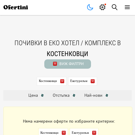
Почивки
Стоки
В града
Всички оферти
Ofertini
ПОЧИВКИ В ЕКО ХОТЕЛ / КОМПЛЕКС В
КОСТЕНКОВЦИ
ВИЖ ФИЛТРИ
Костенковци
Екотуризъм
Цена
Отстъпка
Най-нови
Няма намерени оферти по избраните критерии:
Костенковци
Екотуризъм