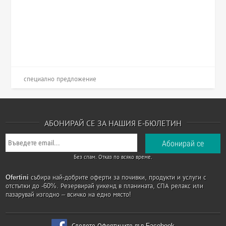
специално предложение
АБОНИРАЙ СЕ ЗА НАШИЯ Е-БЮЛЕТИН
Без спам. Отказ по всяко време.
Ofertini
събира най-добрите оферти за почивки, продукти и услуги с
отстъпки до -60%. Резервирай уикенд в планината, СПА релакс или
пазарувай изгодно – всичко на едно място!
Следете Офертините във Facebook