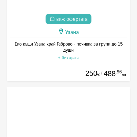
виж офертата
Узана
Еко къщи Узана край Габрово - почивка за групи до 15
души
+ без храна
250
.96
488
/
€
лв.