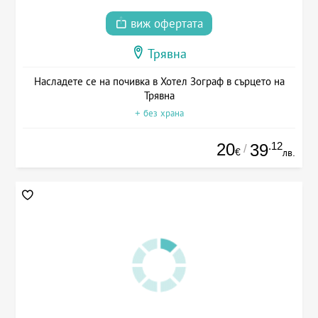
виж офертата
Трявна
Насладете се на почивка в Хотел Зограф в сърцето на
Трявна
+ без храна
20
.12
39
/
€
лв.