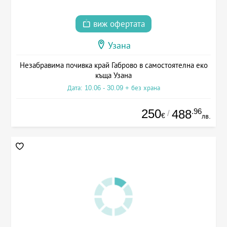
виж офертата
Узана
Незабравима почивка край Габрово в самостоятелна еко
къща Узана
Дата: 10.06 - 30.09 + без храна
250
.96
488
/
€
лв.