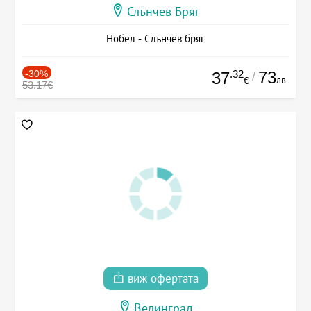
Слънчев Бряг
Нобел - Слънчев бряг
-30%
.32
73
37
/
лв.
€
53.17€
виж офертата
Велинград