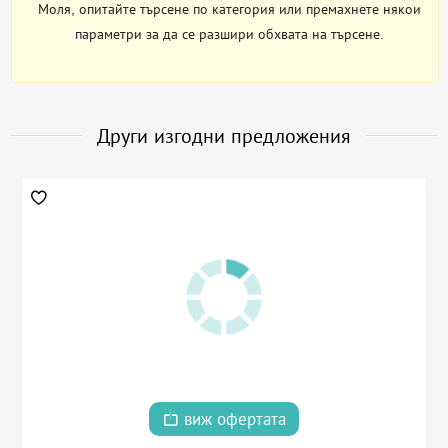
Моля, опитайте търсене по категория или премахнете някои
параметри за да се разшири обхвата на търсене.
Други изгодни предложения
виж офертата