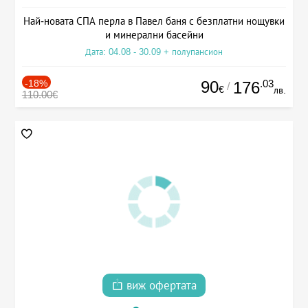
Най-новата СПА перла в Павел баня с безплатни нощувки
и минерални басейни
Дата: 04.08 - 30.09 + полупансион
-18%
90
.03
176
/
€
лв.
110.00€
виж офертата