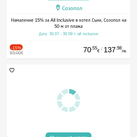
Созопол
Намаление 15% за All Inclusive в хотел Съни, Созопол на
50 м от плажа
Дата: 30.07 - 30.09 + all inclusive
-15%
.55
.98
70
137
/
€
лв.
83.00€