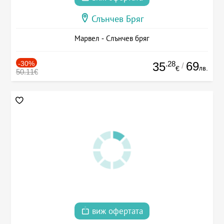
Слънчев Бряг
Марвел - Слънчев бряг
-30%
.28
69
35
/
лв.
€
50.11€
виж офертата