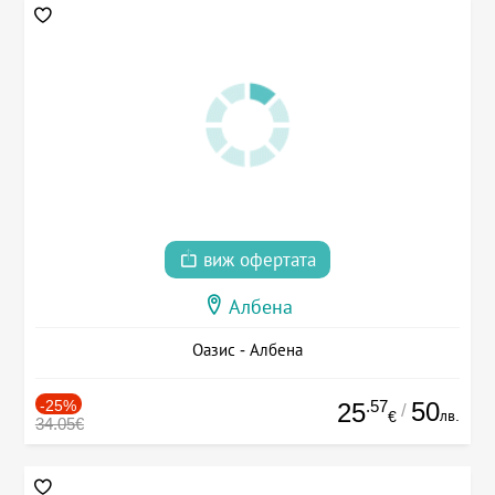
виж офертата
Албена
Оазис - Албена
-25%
.57
50
25
/
лв.
€
34.05€