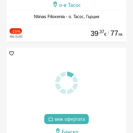
о-в Тасос
Ntinas Filoxenia - о. Тасос, Гърция
-15%
.37
77
39
/
лв.
€
46.53€
виж офертата
Банско