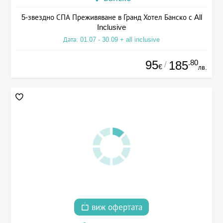
5-звездно СПА Преживяване в Гранд Хотел Банско с All
Inclusive
Дата: 01.07 - 30.09 + all inclusive
95
.80
185
/
€
лв.
виж офертата