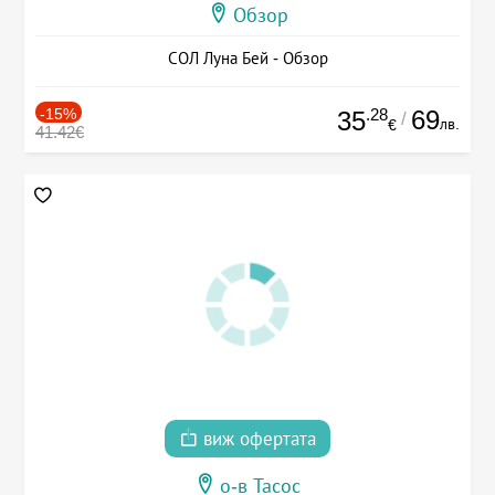
Обзор
СОЛ Луна Бей - Обзор
-15%
.28
69
35
/
лв.
€
41.42€
виж офертата
о-в Тасос