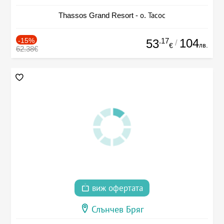
Thassos Grand Resort - о. Тасос
-15%
.17
104
53
/
лв.
€
62.38€
виж офертата
Слънчев Бряг