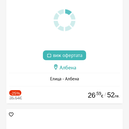
виж офертата
Албена
Елица - Албена
-25%
.59
52
26
/
лв.
€
35.54€