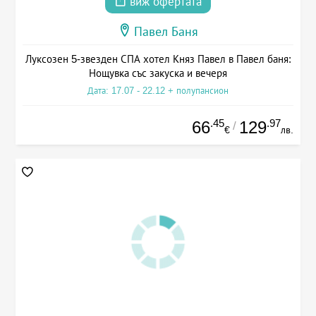
виж офертата
Павел Баня
Луксозен 5-звезден СПА хотел Княз Павел в Павел баня:
Нощувка със закуска и вечеря
Дата: 17.07 - 22.12 + полупансион
.45
.97
66
129
/
€
лв.