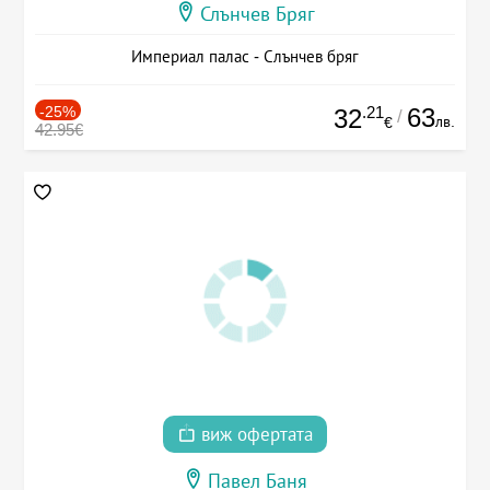
Слънчев Бряг
Империал палас - Слънчев бряг
-25%
.21
63
32
/
лв.
€
42.95€
виж офертата
Павел Баня