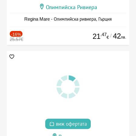
Олимпийска Ривиера
Regina Mare - Олимпийска ривиера, Гърция
-16%
.47
42
21
/
лв.
€
25.57€
виж офертата