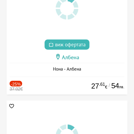
виж офертата
Албена
Нона - Албена
-25%
.61
54
27
/
лв.
€
37.02€