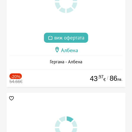
виж офертата
Албена
Гергана - Албена
-20%
.97
86
43
/
лв.
€
54.66€