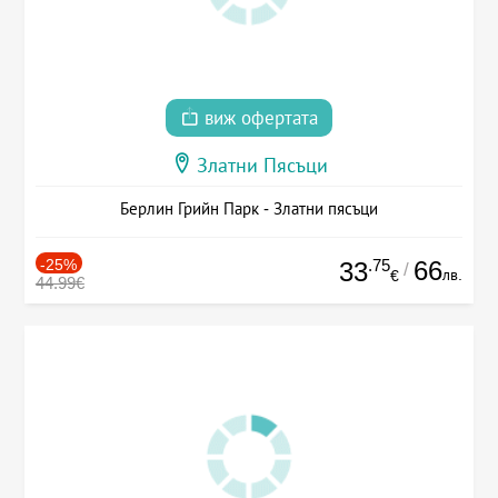
виж офертата
Златни Пясъци
Берлин Грийн Парк - Златни пясъци
-25%
.75
66
33
/
лв.
€
44.99€