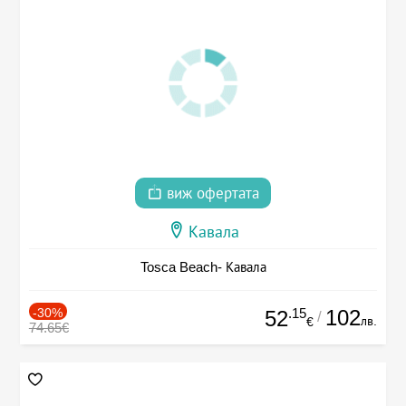
виж офертата
Кавала
Tosca Beach- Кавала
-30%
.15
102
52
/
лв.
€
74.65€