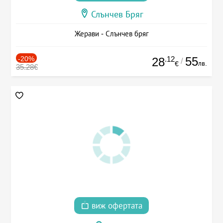
Слънчев Бряг
Жерави - Слънчев бряг
-20%
.12
55
28
/
лв.
€
35.28€
виж офертата