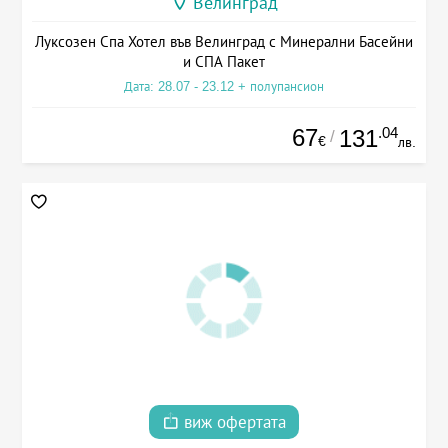
Велинград
Луксозен Спа Хотел във Велинград с Минерални Басейни
и СПА Пакет
Дата: 28.07 - 23.12 + полупансион
67
.04
131
/
€
лв.
виж офертата