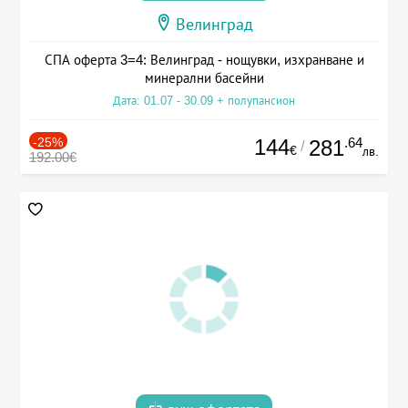
Велинград
СПА оферта 3=4: Велинград - нощувки, изхранване и
минерални басейни
Дата: 01.07 - 30.09 + полупансион
-25%
144
.64
281
/
€
лв.
192.00€