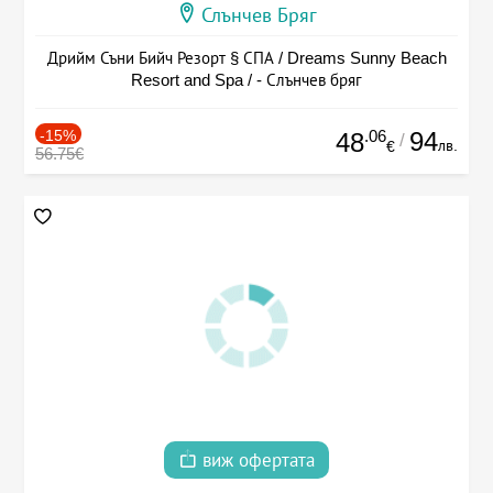
Слънчев Бряг
Дрийм Съни Бийч Резорт § СПА / Dreams Sunny Beach
Resort and Spa / - Слънчев бряг
-15%
.06
94
48
/
лв.
€
56.75€
виж офертата