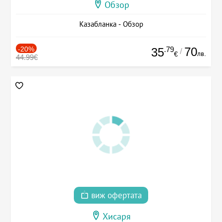
Обзор
Казабланка - Обзор
-20%
.79
70
35
/
лв.
€
44.99€
виж офертата
Хисаря