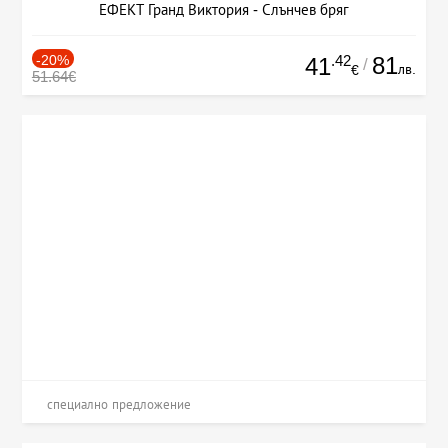
ЕФЕКТ Гранд Виктория - Слънчев бряг
-20%
.42
81
41
/
лв.
€
51.64€
специално предложение