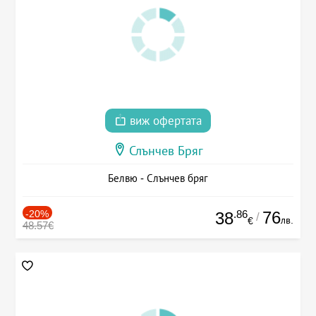
виж офертата
Слънчев Бряг
Белвю - Слънчев бряг
-20%
.86
76
38
/
лв.
€
48.57€