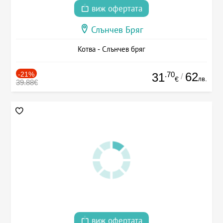
виж офертата
Слънчев Бряг
Котва - Слънчев бряг
-21%
.70
62
31
/
лв.
€
39.88€
виж офертата