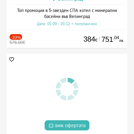
Топ промоция в 5-звезден СПА хотел с минерални
басейни във Велинград
Дата: 01.09 - 20.12 + полупансион
-33%
384
.04
751
/
€
лв.
576.00€
виж офертата