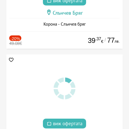
виж офертата
Слънчев Бряг
Корона - Слънчев бряг
-20%
.37
77
39
/
лв.
€
49.08€
виж офертата