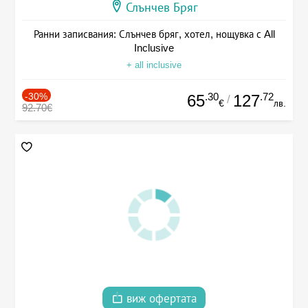
Слънчев Бряг
Ранни записвания: Слънчев бряг, хотел, нощувка с All
Inclusive
+ all inclusive
-30%
.30
.72
65
127
/
€
лв.
92.70€
виж офертата