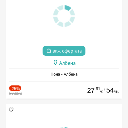
виж офертата
Албена
Нона - Албена
-25%
.61
54
27
/
лв.
€
37.02€