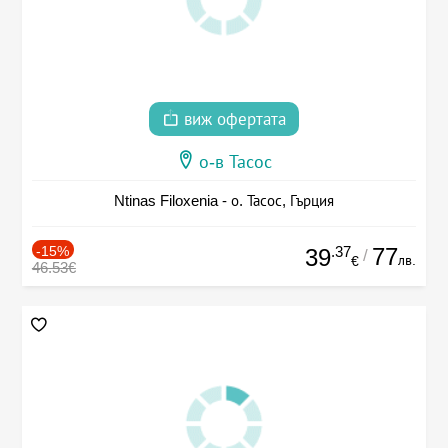
виж офертата
о-в Тасос
Ntinas Filoxenia - о. Тасос, Гърция
-15%
.37
77
39
/
лв.
€
46.53€