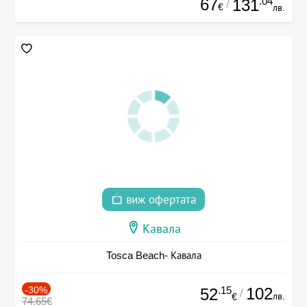
67
.04
131
/
€
лв.
виж офертата
Кавала
Tosca Beach- Кавала
-30%
.15
102
52
/
лв.
€
74.65€