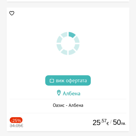
виж офертата
Албена
Оазис - Албена
-25%
.57
50
25
/
лв.
€
34.05€