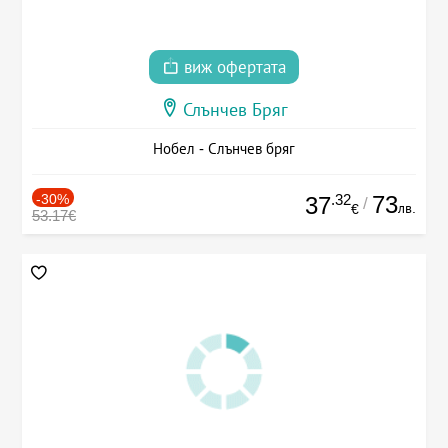
виж офертата
Слънчев Бряг
Нобел - Слънчев бряг
-30%
.32
73
37
/
лв.
€
53.17€