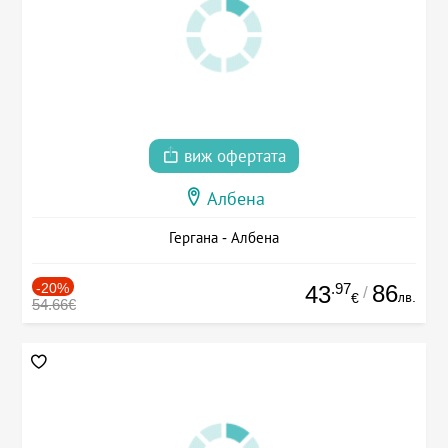
виж офертата
Албена
Гергана - Албена
-20%
.97
86
43
/
лв.
€
54.66€