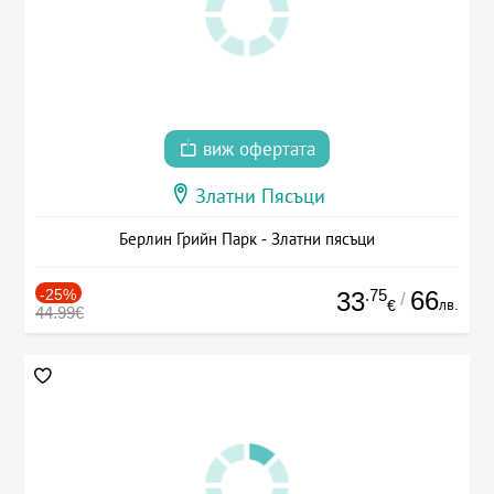
виж офертата
Златни Пясъци
Берлин Грийн Парк - Златни пясъци
-25%
.75
66
33
/
лв.
€
44.99€