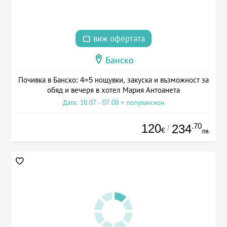
виж офертата
Банско
Почивка в Банско: 4=5 нощувки, закуска и възможност за
обяд и вечеря в хотел Мария Антоанета
Дата: 16.07 - 07.09 + полупансион
120
.70
234
/
€
лв.