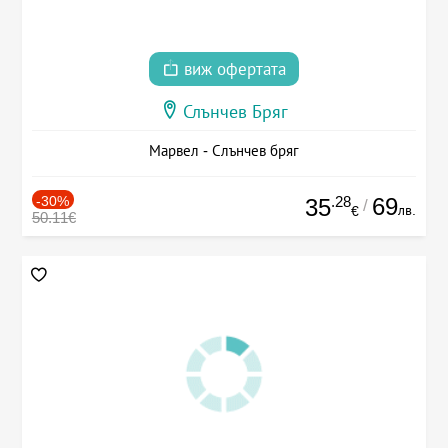
виж офертата
Слънчев Бряг
Марвел - Слънчев бряг
-30%
.28
69
35
/
лв.
€
50.11€