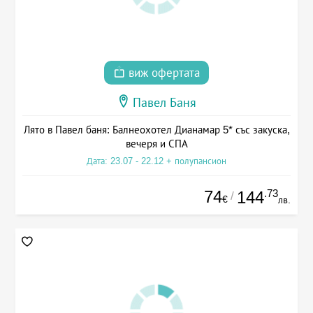
виж офертата
Павел Баня
Лято в Павел баня: Балнеохотел Дианамар 5* със закуска,
вечеря и СПА
Дата: 23.07 - 22.12 + полупансион
74
.73
144
/
€
лв.