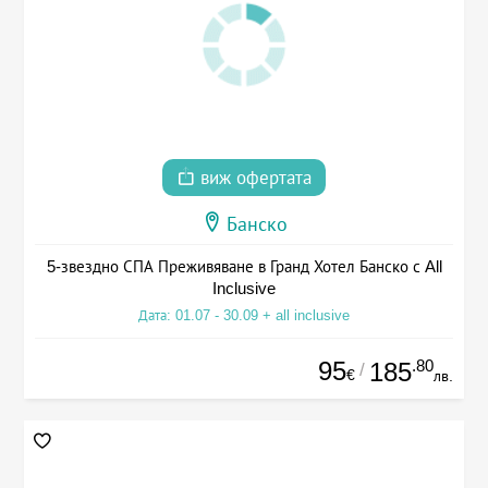
виж офертата
Банско
5-звездно СПА Преживяване в Гранд Хотел Банско с All
Inclusive
Дата: 01.07 - 30.09 + all inclusive
95
.80
185
/
€
лв.