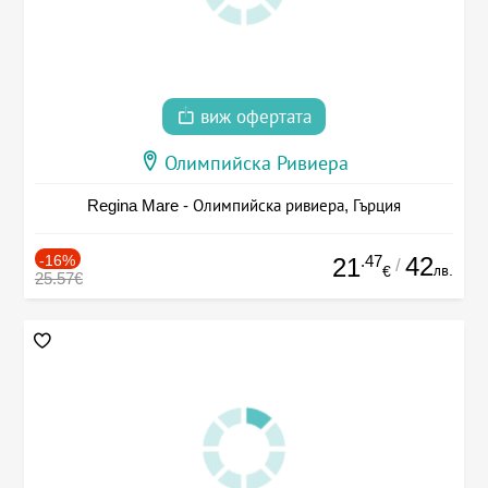
виж офертата
Олимпийска Ривиера
Regina Mare - Олимпийска ривиера, Гърция
-16%
.47
42
21
/
лв.
€
25.57€