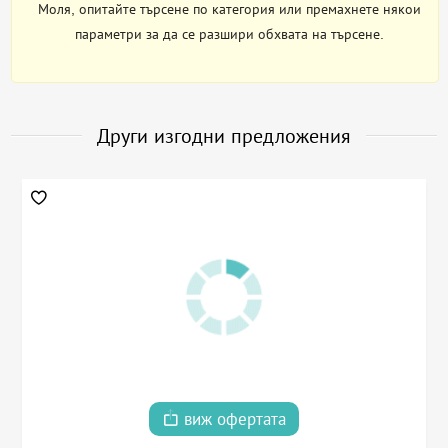
Моля, опитайте търсене по категория или премахнете някои
параметри за да се разшири обхвата на търсене.
Други изгодни предложения
виж офертата