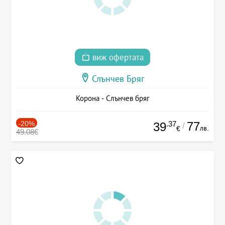
виж офертата
Слънчев Бряг
Корона - Слънчев бряг
-20%
.37
77
39
/
лв.
€
49.08€