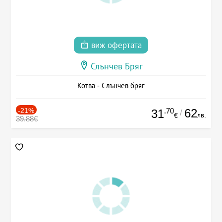
виж офертата
Слънчев Бряг
Котва - Слънчев бряг
-21%
.70
62
31
/
лв.
€
39.88€