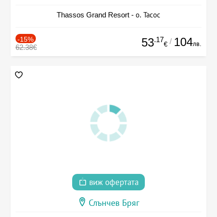
Thassos Grand Resort - о. Тасос
-15%
.17
104
53
/
лв.
€
62.38€
виж офертата
Слънчев Бряг