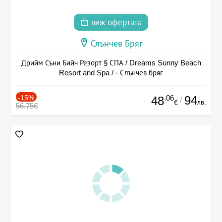
виж офертата
Слънчев Бряг
Дрийм Съни Бийч Резорт § СПА / Dreams Sunny Beach
Resort and Spa / - Слънчев бряг
-15%
.06
94
48
/
лв.
€
56.75€