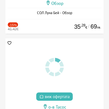
Обзор
СОЛ Луна Бей - Обзор
-15%
.28
69
35
/
лв.
€
41.42€
виж офертата
о-в Тасос