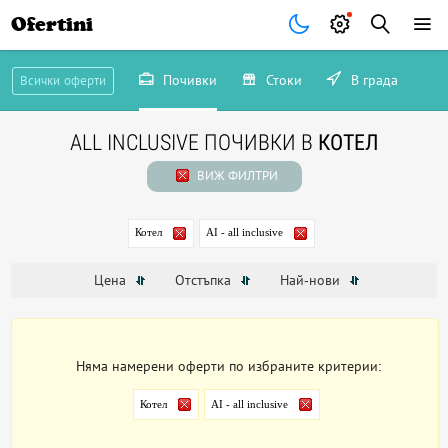
Ofertini
Почивки
Стоки
В града
Всички оферти
ALL INCLUSIVE ПОЧИВКИ В
КОТЕЛ
ВИЖ ФИЛТРИ
Котел
AI - all inclusive
Цена
Отстъпка
Най-нови
Няма намерени оферти по избраните критерии:
Котел
AI - all inclusive