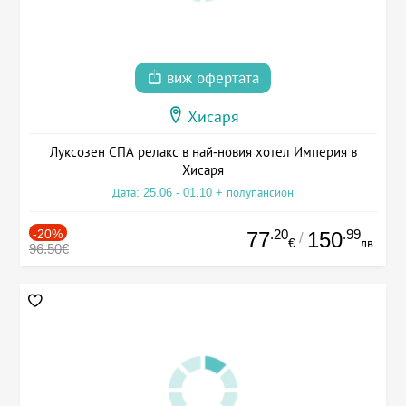
виж офертата
Хисаря
Луксозен СПА релакс в най-новия хотел Империя в
Хисаря
Дата: 25.06 - 01.10 + полупансион
-20%
.20
.99
77
150
/
€
лв.
96.50€