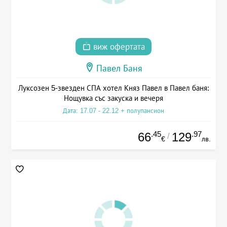
виж офертата
Павел Баня
Луксозен 5-звезден СПА хотел Княз Павел в Павел баня:
Нощувка със закуска и вечеря
Дата: 17.07 - 22.12 + полупансион
.45
.97
66
129
/
€
лв.