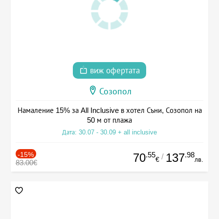
виж офертата
Созопол
Намаление 15% за All Inclusive в хотел Съни, Созопол на
50 м от плажа
Дата: 30.07 - 30.09 + all inclusive
-15%
.55
.98
70
137
/
€
лв.
83.00€