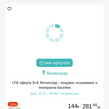
виж офертата
Велинград
СПА оферта 3=4: Велинград - нощувки, изхранване и
минерални басейни
Дата: 01.07 - 30.09 + полупансион
-25%
144
.64
281
/
€
лв.
192.00€