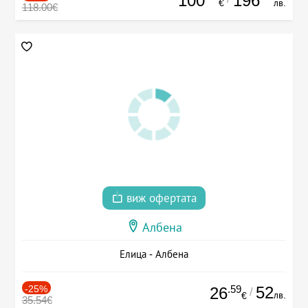
100
196
€
лв.
118.00€
виж офертата
Албена
Елица - Албена
-25%
.59
52
26
/
лв.
€
35.54€