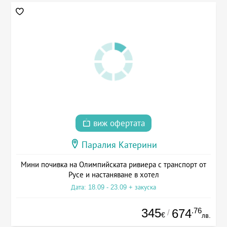
виж офертата
Паралия Катерини
Мини почивка на Олимпийската ривиера с транспорт от
Русе и настаняване в хотел
Дата: 18.09 - 23.09 + закуска
345
.76
674
/
€
лв.