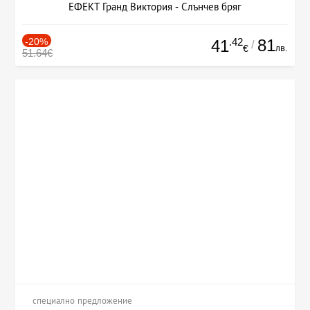
ЕФЕКТ Гранд Виктория - Слънчев бряг
-20%
.42
81
41
/
лв.
€
51.64€
специално предложение