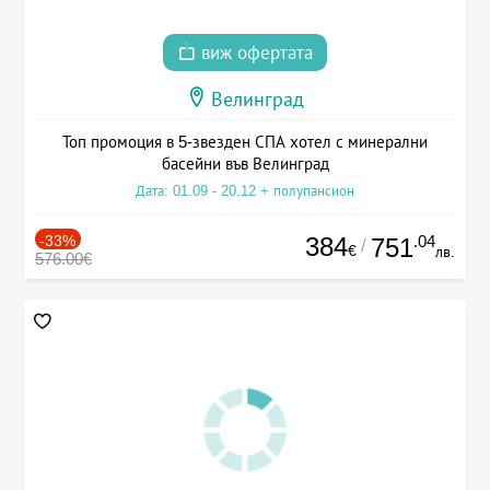
виж офертата
Велинград
Топ промоция в 5-звезден СПА хотел с минерални
басейни във Велинград
Дата: 01.09 - 20.12 + полупансион
-33%
384
.04
751
/
€
лв.
576.00€