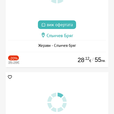
виж офертата
Слънчев Бряг
Жерави - Слънчев бряг
-20%
.12
55
28
/
лв.
€
35.28€