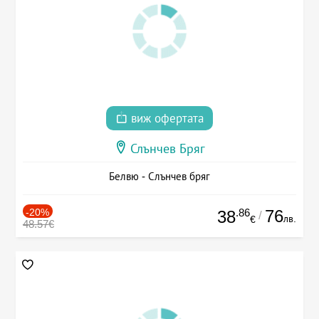
виж офертата
Слънчев Бряг
Белвю - Слънчев бряг
-20%
.86
76
38
/
лв.
€
48.57€