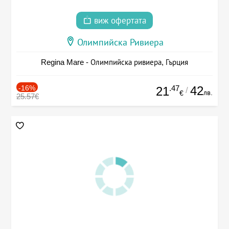
виж офертата
Олимпийска Ривиера
Regina Mare - Олимпийска ривиера, Гърция
-16%
.47
42
21
/
лв.
€
25.57€