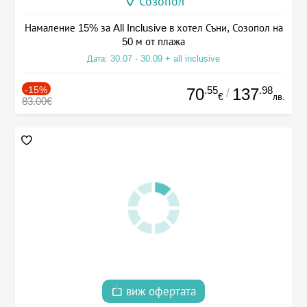
Созопол
Намаление 15% за All Inclusive в хотел Съни, Созопол на
50 м от плажа
Дата: 30.07 - 30.09 + all inclusive
-15%
.55
.98
70
137
/
€
лв.
83.00€
виж офертата