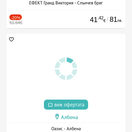
ЕФЕКТ Гранд Виктория - Слънчев бряг
-20%
.42
81
41
/
лв.
€
51.64€
виж офертата
Албена
Оазис - Албена