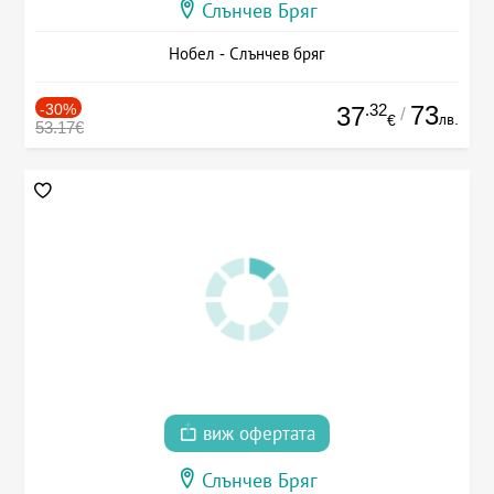
Слънчев Бряг
Нобел - Слънчев бряг
-30%
.32
73
37
/
лв.
€
53.17€
виж офертата
Слънчев Бряг