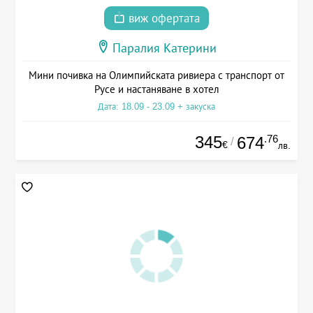
виж офертата
Паралия Катерини
Мини почивка на Олимпийската ривиера с транспорт от
Русе и настаняване в хотел
Дата: 18.09 - 23.09 + закуска
345
.76
674
/
€
лв.