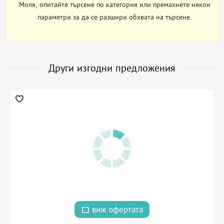
Моля, опитайте търсене по категория или премахнете някои
параметри за да се разшири обхвата на търсене.
Други изгодни предложения
виж офертата