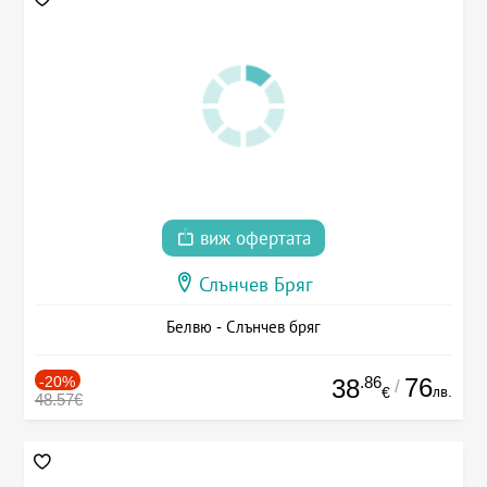
виж офертата
Слънчев Бряг
Белвю - Слънчев бряг
-20%
.86
76
38
/
лв.
€
48.57€