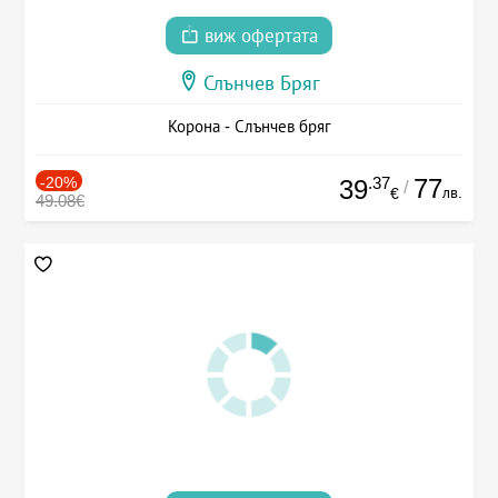
виж офертата
Слънчев Бряг
Корона - Слънчев бряг
-20%
.37
77
39
/
лв.
€
49.08€