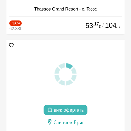
Thassos Grand Resort - о. Тасос
-15%
.17
104
53
/
лв.
€
62.38€
виж офертата
Слънчев Бряг