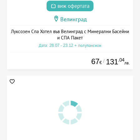
виж офертата
Велинград
Луксозен Спа Хотел във Велинград с Минерални Басейни
и СПА Пакет
Дата: 28.07 - 23.12 + полупансион
67
.04
131
/
€
лв.