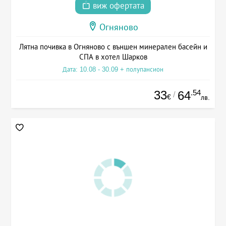
виж офертата
Огняново
Лятна почивка в Огняново с външен минерален басейн и
СПА в хотел Шарков
Дата: 10.08 - 30.09 + полупансион
33
.54
64
/
€
лв.