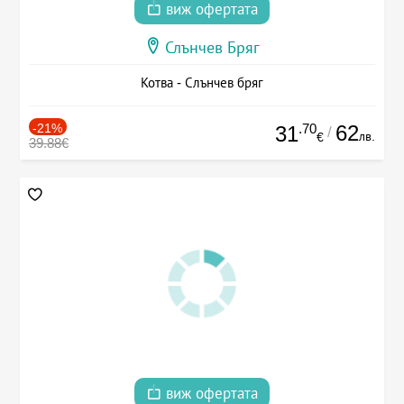
виж офертата
Слънчев Бряг
Котва - Слънчев бряг
-21%
.70
62
31
/
лв.
€
39.88€
виж офертата