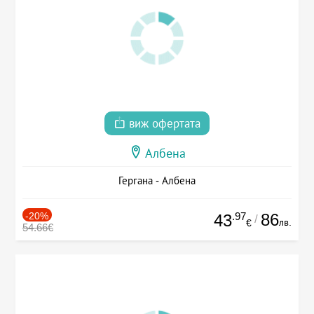
виж офертата
Албена
Гергана - Албена
-20%
.97
86
43
/
лв.
€
54.66€