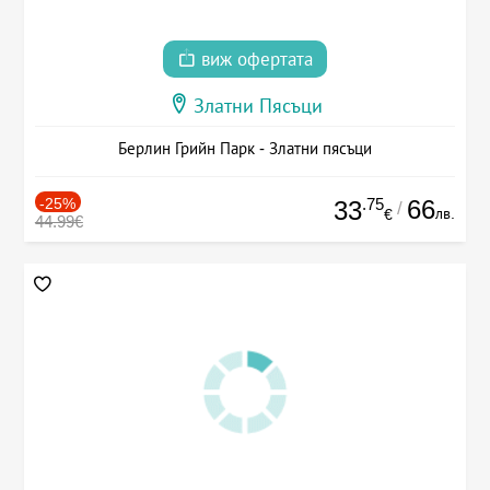
виж офертата
Златни Пясъци
Берлин Грийн Парк - Златни пясъци
-25%
.75
66
33
/
лв.
€
44.99€