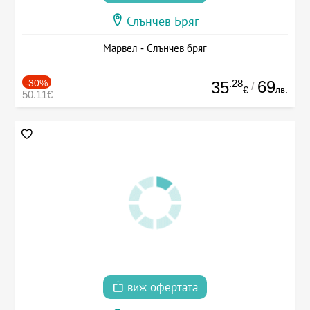
Слънчев Бряг
Марвел - Слънчев бряг
-30%
.28
69
35
/
лв.
€
50.11€
виж офертата