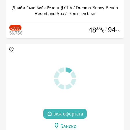
Дрийм Съни Бийч Резорт § СПА / Dreams Sunny Beach
Resort and Spa / - Слънчев бряг
-15%
.06
94
48
/
лв.
€
56.75€
виж офертата
Банско