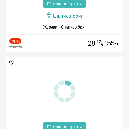
виж офертата
Слънчев Бряг
Жерави - Слънчев бряг
-20%
.12
55
28
/
лв.
€
35.28€
виж офертата