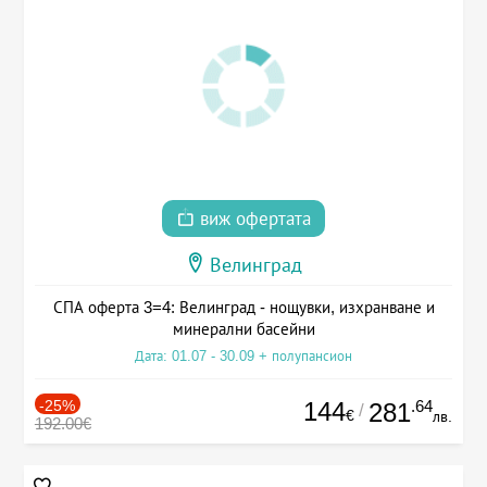
виж офертата
Велинград
СПА оферта 3=4: Велинград - нощувки, изхранване и
минерални басейни
Дата: 01.07 - 30.09 + полупансион
-25%
144
.64
281
/
€
лв.
192.00€