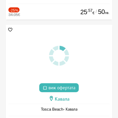
-25%
.57
50
25
/
лв.
€
34.05€
виж офертата
Кавала
Tosca Beach- Кавала