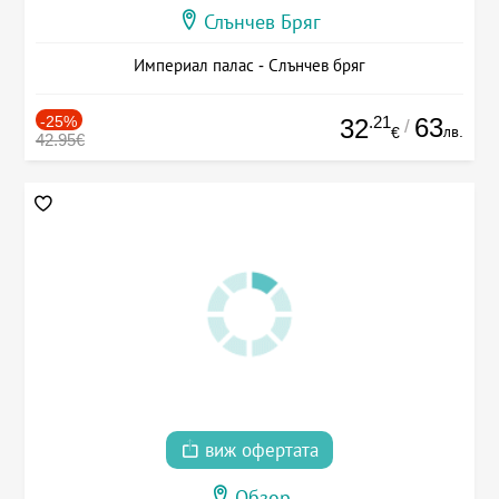
Слънчев Бряг
Империал палас - Слънчев бряг
-25%
.21
63
32
/
лв.
€
42.95€
виж офертата
Обзор