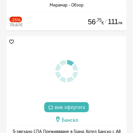
Мирамар - Обзор
-25%
.75
111
56
/
лв.
€
75.67€
виж офертата
Банско
5-звездно СПА Преживяване в Гранд Хотел Банско с All