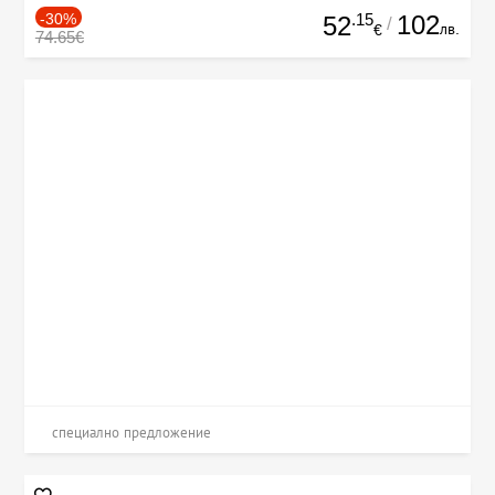
-30%
.15
102
52
/
лв.
€
74.65€
специално предложение