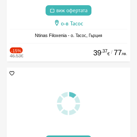
виж офертата
о-в Тасос
Ntinas Filoxenia - о. Тасос, Гърция
-15%
.37
77
39
/
лв.
€
46.53€