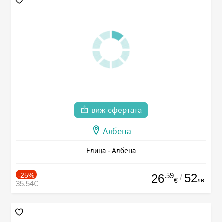
виж офертата
Албена
Елица - Албена
-25%
.59
52
26
/
лв.
€
35.54€