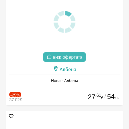
виж офертата
Албена
Нона - Албена
-25%
.61
54
27
/
лв.
€
37.02€