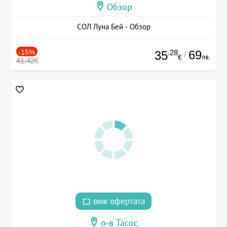
Обзор
СОЛ Луна Бей - Обзор
-15%
.28
69
35
/
лв.
€
41.42€
виж офертата
о-в Тасос