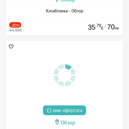
Казабланка - Обзор
-20%
.79
70
35
/
лв.
€
44.99€
виж офертата
Обзор