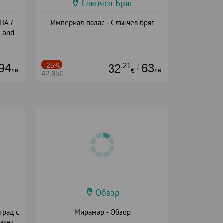
Слънчев Бряг
ПА /
Империал палас - Слънчев бряг
 and
94
-25%
.21
63
32
/
лв.
лв.
€
42.95€
Обзор
град с
Мирамар - Обзор
акет