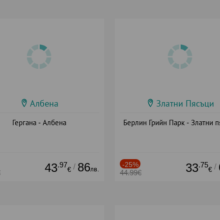
Албена
Златни Пясъци
Гергана - Албена
Берлин Грийн Парк - Златни п
.97
86
-25%
.75
43
33
/
/
лв.
€
€
€
44.99€