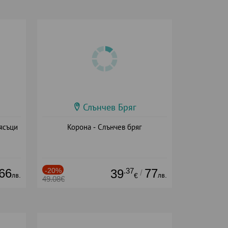
Слънчев Бряг
ясъци
Корона - Слънчев бряг
66
-20%
.37
77
39
/
лв.
лв.
€
49.08€