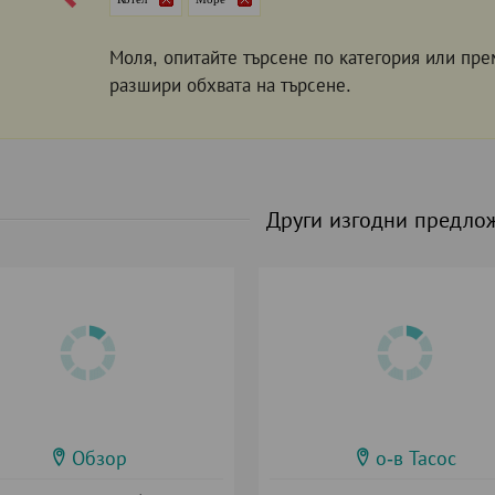
Моля, опитайте търсене по категория или пре
разшири обхвата на търсене.
Други изгодни предло
Обзор
о-в Тасос