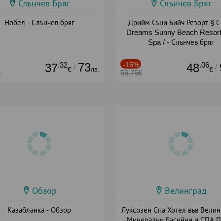
Слънчев Бряг
Слънчев Бряг
Нобел - Слънчев бряг
Дрийм Съни Бийч Резорт § С
Dreams Sunny Beach Resort
Spa / - Слънчев бряг
.32
73
-15%
.06
37
48
/
/
лв.
€
€
€
56.75€
Обзор
Велинград
Казабланка - Обзор
Луксозен Спа Хотел във Велин
Минерални Басейни и СПА П