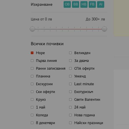
Изхранване
OB
BB
HB
FB
AI
Цена от 0 лв
До 300+ лв
Всички почивки
Море
Великден
Първа линия
За двама
Ранни записвания
СПА оферти
Планина
Уикенд
Екскурзии
Last minute
Ски оферти
Екотуризъм
Круиз
Свети Валентин
1 май
24 май
Коледа
Нова година
8 декември
Майски празници