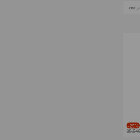
специ
-25%
35.54