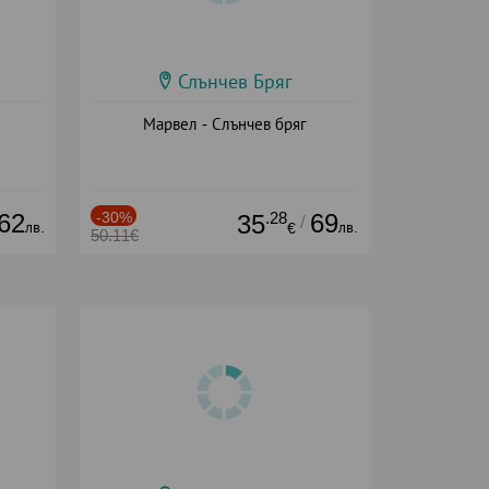
Слънчев Бряг
Марвел - Слънчев бряг
62
-30%
.28
69
35
/
лв.
лв.
€
50.11€