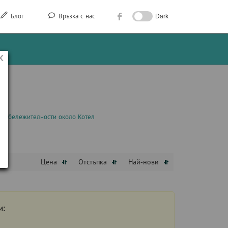
Блог
Връзка с нас
Dark
Забележителности около Котел
Цена
Отстъпка
Най-нови
и: