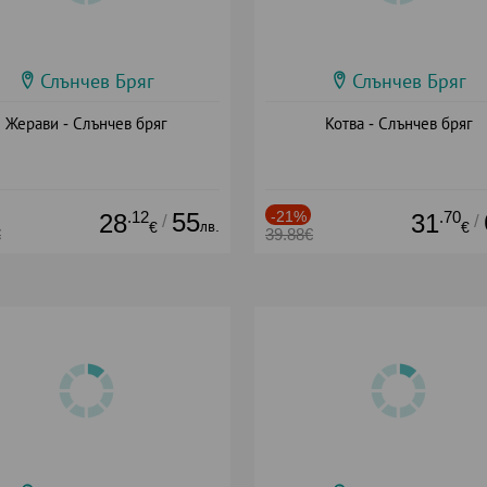
Слънчев Бряг
Слънчев Бряг
Жерави - Слънчев бряг
Котва - Слънчев бряг
.12
55
-21%
.70
28
31
/
/
лв.
€
€
€
39.88€