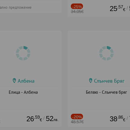
-25%
.57
25
/
ално предложение
€
34.05€
Албена
Слънчев Бряг
Елица - Албена
Белвю - Слънчев бряг
.59
52
-20%
.86
26
38
/
/
лв.
€
€
€
48.57€