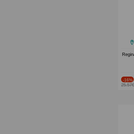
Regin
-16%
25.57