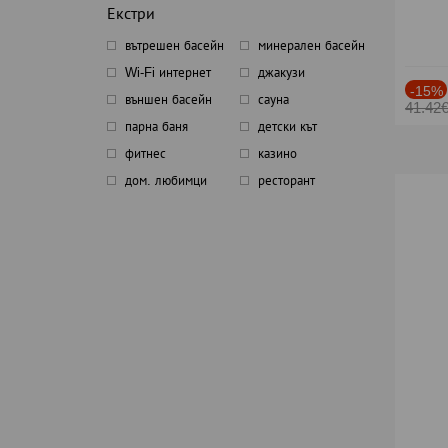
Екстри
вътрешен басейн
минерален басейн
Wi-Fi интернет
джакузи
-15%
външен басейн
сауна
41.42
парна баня
детски кът
фитнес
казино
дом. любимци
ресторант