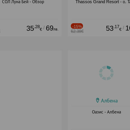
СОЛ Луна Бей - Обзор
Thassos Grand Resort - о. Т
.28
69
-15%
.17
1
35
53
/
/
лв.
€
€
€
62.38€
Албена
Оазис - Албена