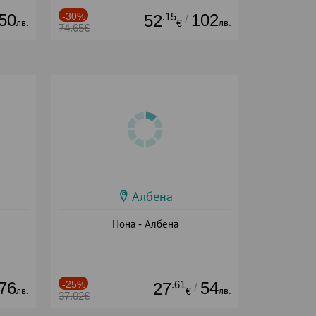
50
-30%
.15
102
52
/
лв.
лв.
€
74.65€
Албена
Нона - Албена
76
-25%
.61
54
27
/
лв.
лв.
€
37.02€