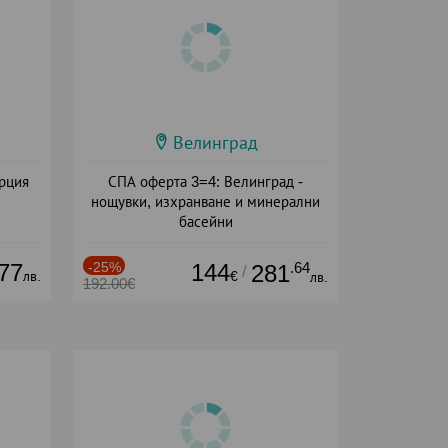
Велинград
ърция
СПА оферта 3=4: Велинград -
нощувки, изхранване и минерални
басейни
Дата: 01.07 - 30.09 + полупансион
77
-25%
144
.64
281
/
лв.
€
лв.
192.00€