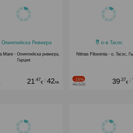
Олимпийска Ривиера
о-в Тасос
a Mare - Олимпийска ривиера,
Ntinas Filoxenia - о. Тасос, Г
Гърция
.47
42
-15%
.37
21
39
/
/
лв.
€
€
€
46.53€