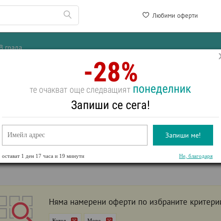
Любими оферти
В града
-28%
понеделник
те очакват още следващият
ВКИ НА МОРЕ В
КОТЕЛ
Запиши се сега!
Първа линия
За двама
СПА оферти
All inclusive
Уикенд
Last minute
Запиши ме!
Море
рти
остават
1 ден 17 часа и 19 минути
Не, благодаря
Няма намерени оферти по избраните критери
Котел
Море