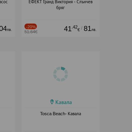
асос
ЕФЕКТ Гранд Виктория - Слънчев
бряг
04
-20%
.42
81
41
/
лв.
лв.
€
51.64€
Кавала
Tosca Beach- Кавала