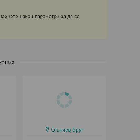
махнете някои параметри за да се
жения
Слънчев Бряг