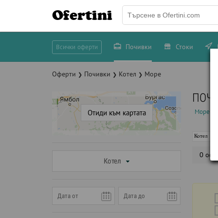
Ofertini
Почивки
Стоки
Всички оферти
Оферти
Почивки
Котел
Море
❯
❯
❯
ПОЧИ
Море
Отиди към картата
Котел
0 офе
Котел