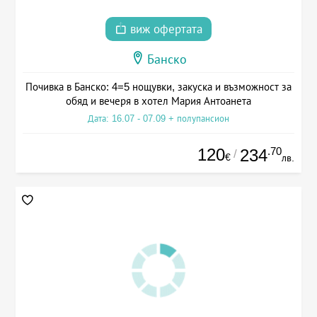
виж офертата
Банско
Почивка в Банско: 4=5 нощувки, закуска и възможност за
обяд и вечеря в хотел Мария Антоанета
Дата: 16.07 - 07.09 + полупансион
120
.70
234
/
€
лв.