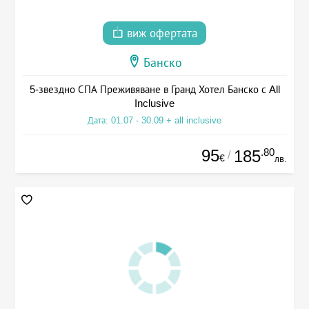
виж офертата
Банско
5-звездно СПА Преживяване в Гранд Хотел Банско с All
Inclusive
Дата: 01.07 - 30.09 + all inclusive
95
.80
185
/
€
лв.