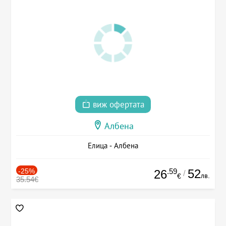
виж офертата
Албена
Елица - Албена
-25%
.59
52
26
/
лв.
€
35.54€