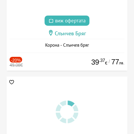
виж офертата
Слънчев Бряг
Корона - Слънчев бряг
-20%
.37
77
39
/
лв.
€
49.08€