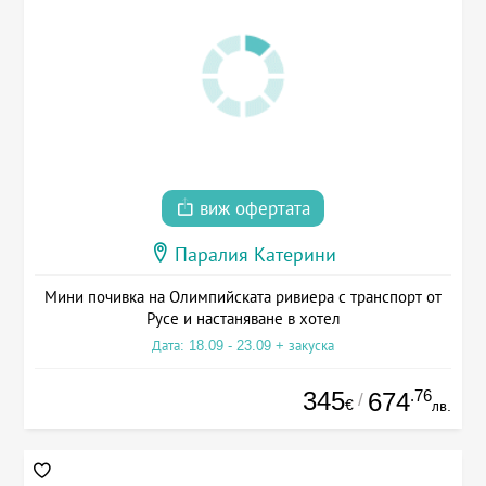
виж офертата
Паралия Катерини
Мини почивка на Олимпийската ривиера с транспорт от
Русе и настаняване в хотел
Дата: 18.09 - 23.09 + закуска
345
.76
674
/
€
лв.