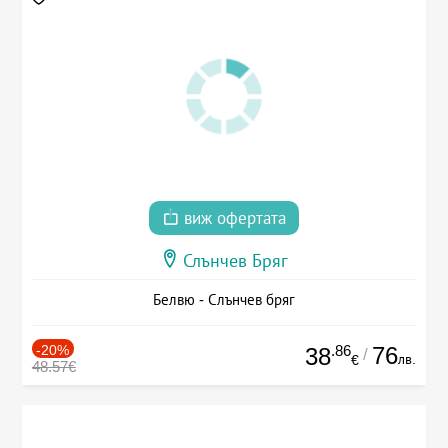
виж офертата
Слънчев Бряг
Белвю - Слънчев бряг
-20%
.86
76
38
/
лв.
€
48.57€