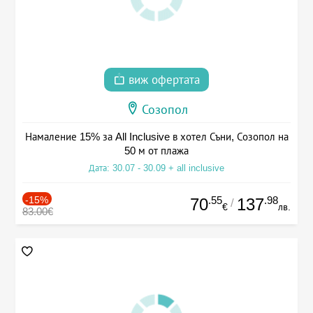
виж офертата
Созопол
Намаление 15% за All Inclusive в хотел Съни, Созопол на
50 м от плажа
Дата: 30.07 - 30.09 + all inclusive
-15%
.55
.98
70
137
/
€
лв.
83.00€