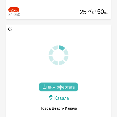
-25%
.57
50
25
/
лв.
€
34.05€
виж офертата
Кавала
Tosca Beach- Кавала