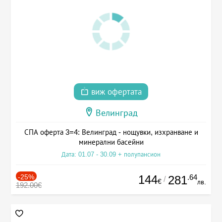
виж офертата
Велинград
СПА оферта 3=4: Велинград - нощувки, изхранване и
минерални басейни
Дата: 01.07 - 30.09 + полупансион
-25%
144
.64
281
/
€
лв.
192.00€