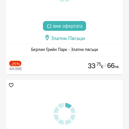
виж офертата
Златни Пясъци
Берлин Грийн Парк - Златни пясъци
-25%
.75
66
33
/
лв.
€
44.99€