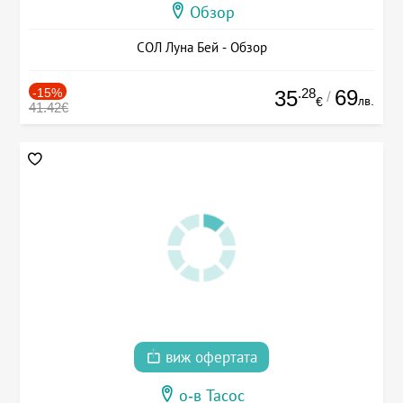
Обзор
СОЛ Луна Бей - Обзор
-15%
.28
69
35
/
лв.
€
41.42€
виж офертата
о-в Тасос