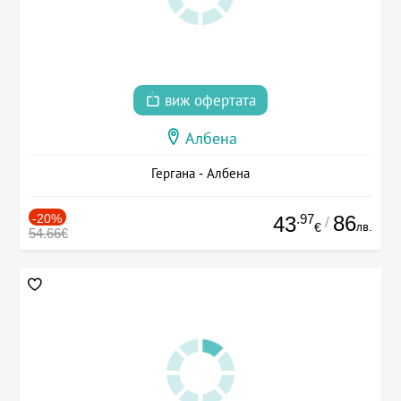
виж офертата
Албена
Гергана - Албена
-20%
.97
86
43
/
лв.
€
54.66€