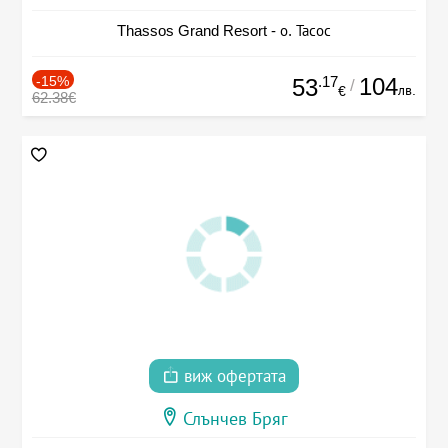
Thassos Grand Resort - о. Тасос
-15%
.17
104
53
/
лв.
€
62.38€
виж офертата
Слънчев Бряг