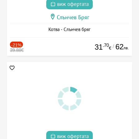
виж офертата
Слънчев Бряг
Котва - Слънчев бряг
-21%
.70
62
31
/
лв.
€
39.88€
виж офертата