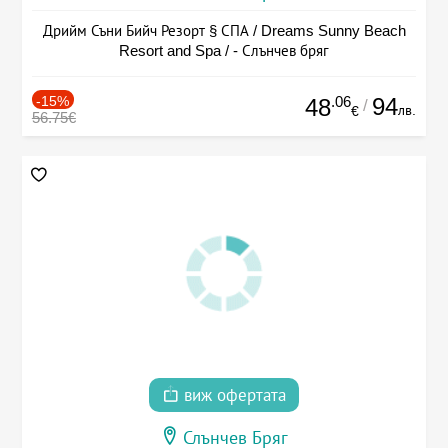
Дрийм Съни Бийч Резорт § СПА / Dreams Sunny Beach
Resort and Spa / - Слънчев бряг
-15%
.06
94
48
/
лв.
€
56.75€
виж офертата
Слънчев Бряг