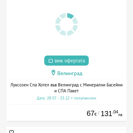
виж офертата
Велинград
Луксозен Спа Хотел във Велинград с Минерални Басейни
и СПА Пакет
Дата: 28.07 - 23.12 + полупансион
67
.04
131
/
€
лв.