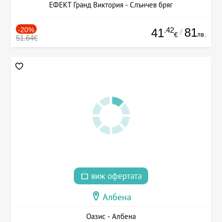
ЕФЕКТ Гранд Виктория - Слънчев бряг
-20%
.42
81
41
/
лв.
€
51.64€
виж офертата
Албена
Оазис - Албена