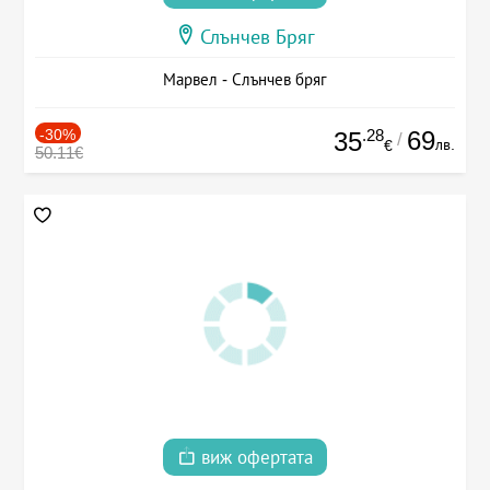
Слънчев Бряг
Марвел - Слънчев бряг
-30%
.28
69
35
/
лв.
€
50.11€
виж офертата