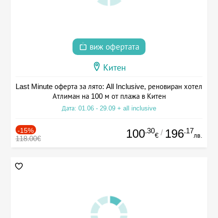
виж офертата
Китен
Last Minute оферта за лято: All Inclusive, реновиран хотел
Атлиман на 100 м от плажа в Китен
Дата: 01.06 - 29.09 + all inclusive
-15%
.30
.17
100
196
/
€
лв.
118.00€