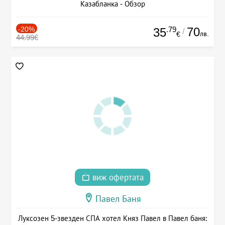
Казабланка - Обзор
-20%
.79
70
35
/
лв.
€
44.99€
виж офертата
Павел Баня
Луксозен 5-звезден СПА хотел Княз Павел в Павел баня: