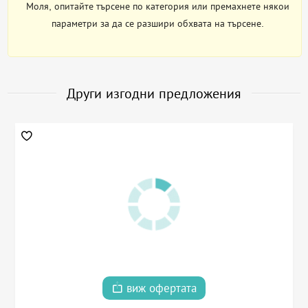
Моля, опитайте търсене по категория или премахнете някои
параметри за да се разшири обхвата на търсене.
Други изгодни предложения
виж офертата