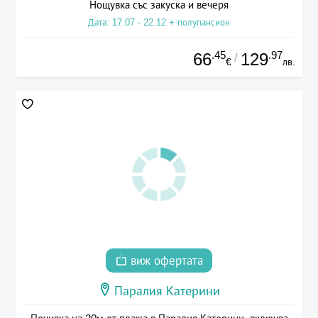
Нощувка със закуска и вечеря
Дата: 17.07 - 22.12 + полупансион
.45
.97
66
129
/
€
лв.
виж офертата
Паралия Катерини