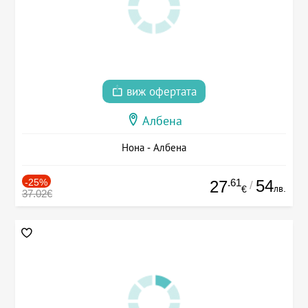
виж офертата
Албена
Нона - Албена
-25%
.61
54
27
/
лв.
€
37.02€