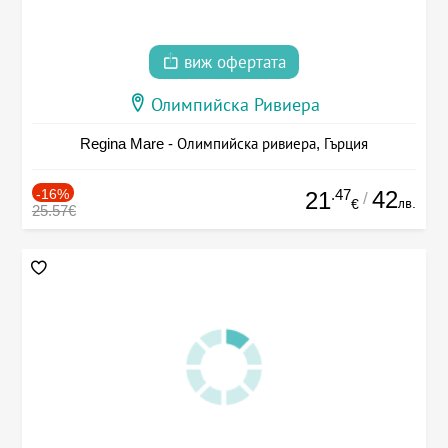
виж офертата
Олимпийска Ривиера
Regina Mare - Олимпийска ривиера, Гърция
-16%
.47
42
21
/
лв.
€
25.57€