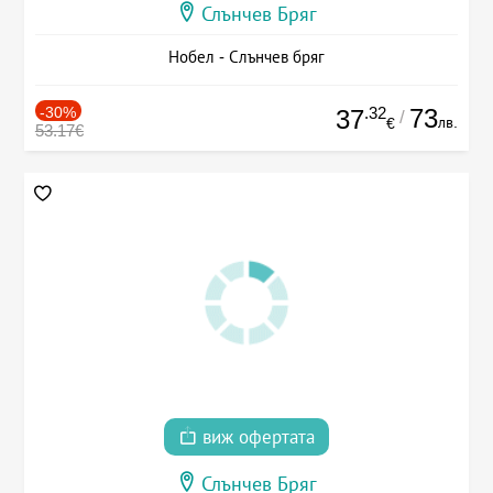
Слънчев Бряг
Нобел - Слънчев бряг
-30%
.32
73
37
/
лв.
€
53.17€
виж офертата
Слънчев Бряг