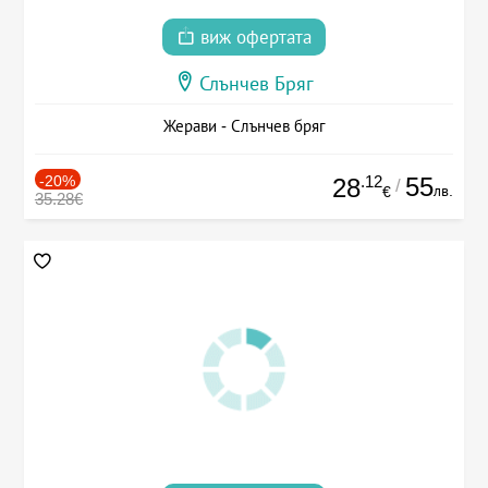
виж офертата
Слънчев Бряг
Жерави - Слънчев бряг
-20%
.12
55
28
/
лв.
€
35.28€