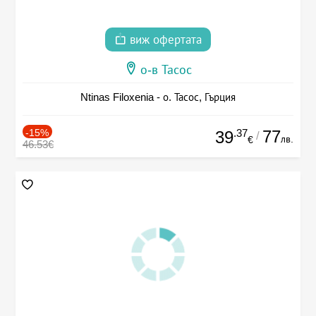
виж офертата
о-в Тасос
Ntinas Filoxenia - о. Тасос, Гърция
-15%
.37
77
39
/
лв.
€
46.53€