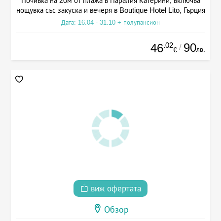
Почивка на 20м от плажа в Паралия Катерини, включва
нощувка със закуска и вечеря в Boutique Hotel Lito, Гърция
Дата: 16.04 - 31.10 + полупансион
.02
90
46
/
лв.
€
виж офертата
Обзор