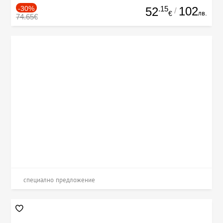
-30%
.15
102
52
/
лв.
€
74.65€
специално предложение