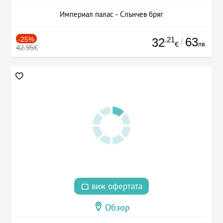
Империал палас - Слънчев бряг
-25%
.21
63
32
/
лв.
€
42.95€
виж офертата
Обзор