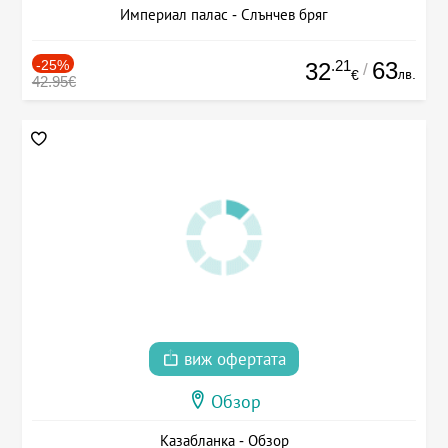
Империал палас - Слънчев бряг
-25%
.21
63
32
/
лв.
€
42.95€
виж офертата
Обзор
Казабланка - Обзор