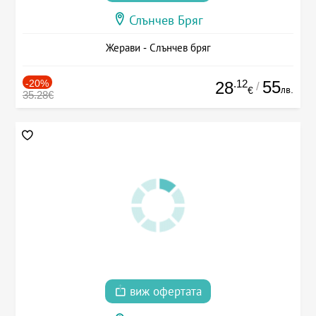
Слънчев Бряг
Жерави - Слънчев бряг
-20%
.12
55
28
/
лв.
€
35.28€
виж офертата