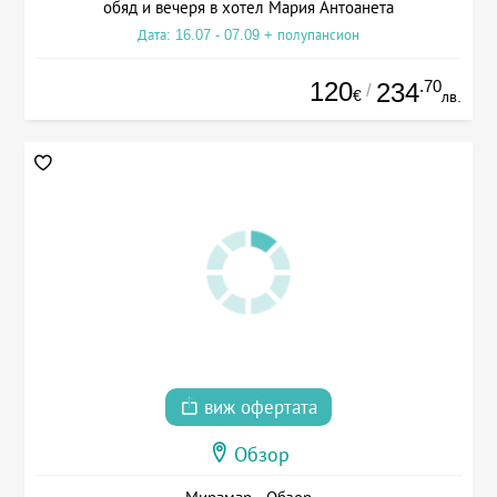
обяд и вечеря в хотел Мария Антоанета
Дата: 16.07 - 07.09 + полупансион
120
.70
234
/
€
лв.
виж офертата
Обзор