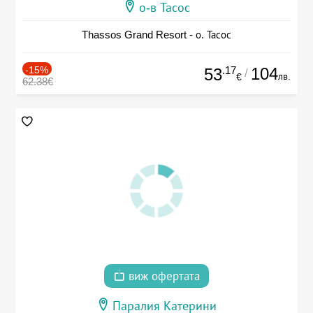
о-в Тасос
Thassos Grand Resort - о. Тасос
-15%
.17
104
53
/
лв.
€
62.38€
виж офертата
Паралия Катерини