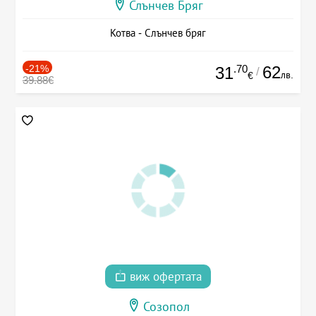
Слънчев Бряг
Котва - Слънчев бряг
-21%
.70
62
31
/
лв.
€
39.88€
виж офертата
Созопол