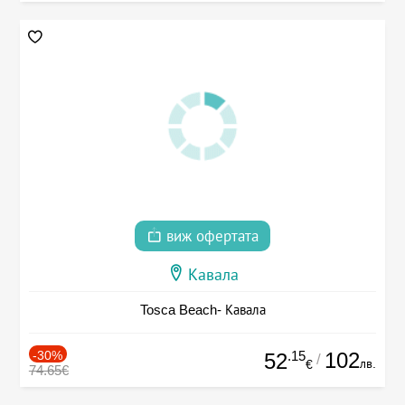
виж офертата
Кавала
Tosca Beach- Кавала
-30%
.15
102
52
/
лв.
€
74.65€