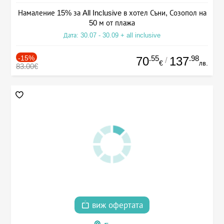
Намаление 15% за All Inclusive в хотел Съни, Созопол на
50 м от плажа
Дата: 30.07 - 30.09 + all inclusive
-15%
.55
.98
70
137
/
€
лв.
83.00€
виж офертата