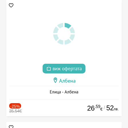
виж офертата
Албена
Елица - Албена
-25%
.59
52
26
/
лв.
€
35.54€