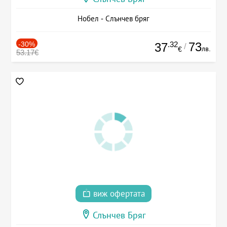
Нобел - Слънчев бряг
-30%
.32
73
37
/
лв.
€
53.17€
виж офертата
Слънчев Бряг