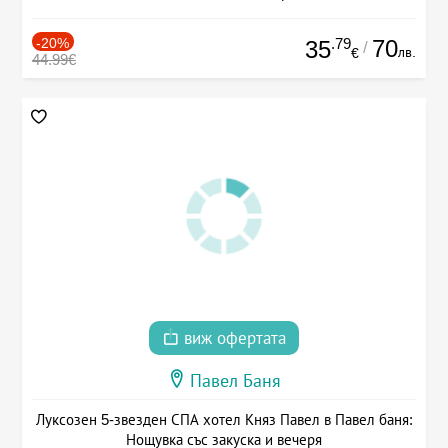
-20%
.79
70
35
/
лв.
€
44.99€
виж офертата
Павел Баня
Луксозен 5-звезден СПА хотел Княз Павел в Павел баня:
Нощувка със закуска и вечеря