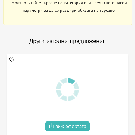
Моля, опитайте търсене по категория или премахнете някои
параметри за да се разшири обхвата на търсене.
Други изгодни предложения
виж офертата