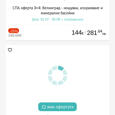
СПА оферта 3=4: Велинград - нощувки, изхранване и
минерални басейни
Дата: 01.07 - 30.09 + полупансион
-25%
144
.64
281
/
€
лв.
192.00€
виж офертата