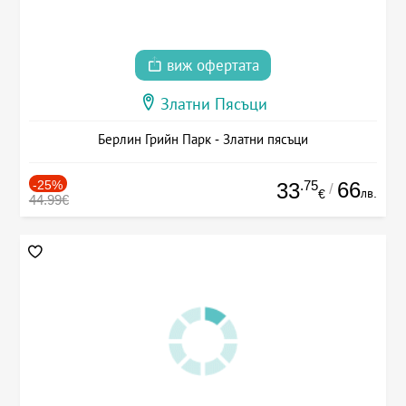
виж офертата
Златни Пясъци
Берлин Грийн Парк - Златни пясъци
-25%
.75
66
33
/
лв.
€
44.99€