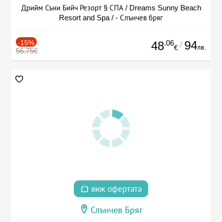
Дрийм Съни Бийч Резорт § СПА / Dreams Sunny Beach
Resort and Spa / - Слънчев бряг
-15%
.06
94
48
/
лв.
€
56.75€
виж офертата
Слънчев Бряг