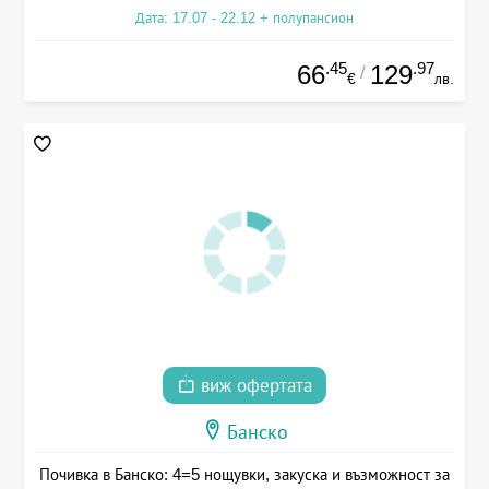
Дата: 17.07 - 22.12 + полупансион
.45
.97
66
129
/
€
лв.
виж офертата
Банско
Почивка в Банско: 4=5 нощувки, закуска и възможност за