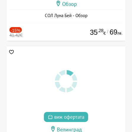
Обзор
СОЛ Луна Бей - Обзор
-15%
.28
69
35
/
лв.
€
41.42€
виж офертата
Велинград