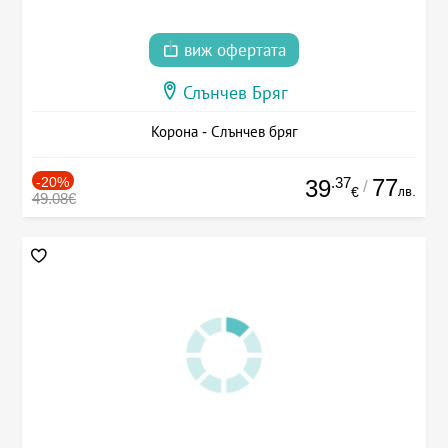
виж офертата
Слънчев Бряг
Корона - Слънчев бряг
-20%
.37
77
39
/
лв.
€
49.08€