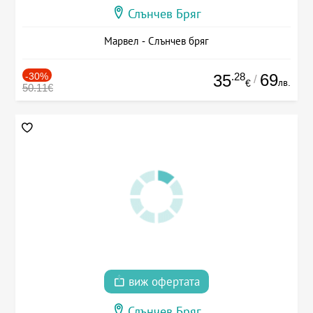
Слънчев Бряг
Марвел - Слънчев бряг
-30%
.28
69
35
/
лв.
€
50.11€
виж офертата
Слънчев Бряг