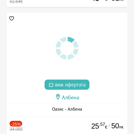
51.64€
виж офертата
Албена
Оазис - Албена
-25%
.57
50
25
/
лв.
€
34.05€