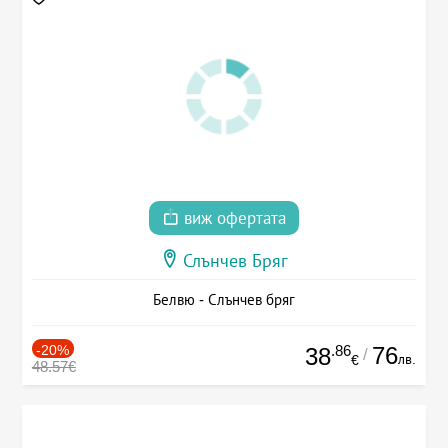
виж офертата
Слънчев Бряг
Белвю - Слънчев бряг
-20%
.86
76
38
/
лв.
€
48.57€