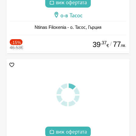
виж офертата
о-в Тасос
Ntinas Filoxenia - о. Тасос, Гърция
-15%
.37
77
39
/
лв.
€
46.53€
виж офертата