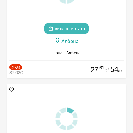
виж офертата
Албена
Нона - Албена
-25%
.61
54
27
/
лв.
€
37.02€