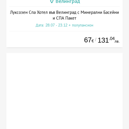
Велинград
Луксозен Спа Хотел във Велинград с Минерални Басейни
и СПА Пакет
Дата: 28.07 - 23.12 + полупансион
67
.04
131
/
€
лв.