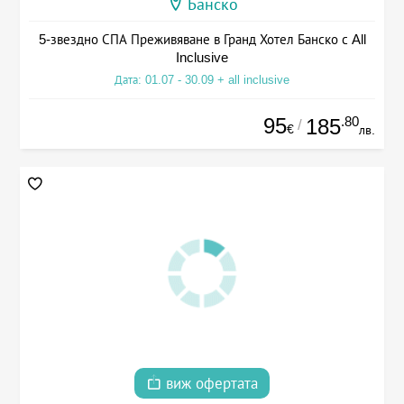
Банско
5-звездно СПА Преживяване в Гранд Хотел Банско с All
Inclusive
Дата: 01.07 - 30.09 + all inclusive
95
.80
185
/
€
лв.
виж офертата