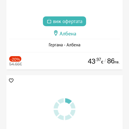
виж офертата
Албена
Гергана - Албена
-20%
.97
86
43
/
лв.
€
54.66€