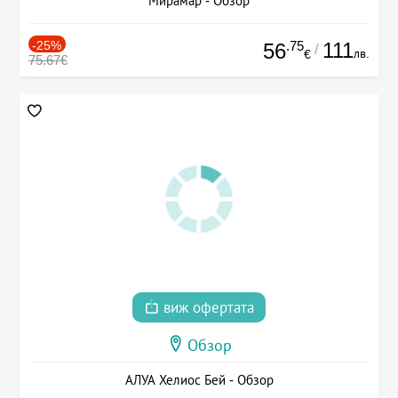
Мирамар - Обзор
-25%
.75
111
56
/
лв.
€
75.67€
виж офертата
Обзор
АЛУА Хелиос Бей - Обзор