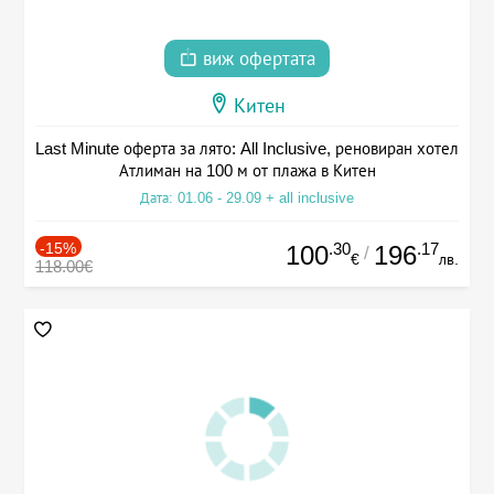
виж офертата
Китен
Last Minute оферта за лято: All Inclusive, реновиран хотел
Атлиман на 100 м от плажа в Китен
Дата: 01.06 - 29.09 + all inclusive
-15%
.30
.17
100
196
/
€
лв.
118.00€