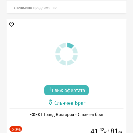
специално предложение
виж офертата
Слънчев Бряг
ЕФЕКТ Гранд Виктория - Слънчев бряг
-20%
.42
81
41
/
лв.
€