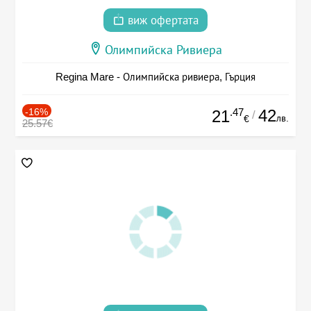
виж офертата
Олимпийска Ривиера
Regina Mare - Олимпийска ривиера, Гърция
-16%
.47
42
21
/
лв.
€
25.57€