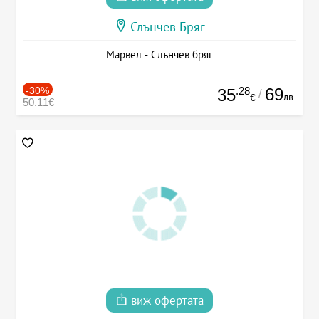
Слънчев Бряг
Марвел - Слънчев бряг
-30%
.28
69
35
/
лв.
€
50.11€
виж офертата