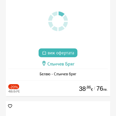
виж офертата
Слънчев Бряг
Белвю - Слънчев бряг
-20%
.86
76
38
/
лв.
€
48.57€