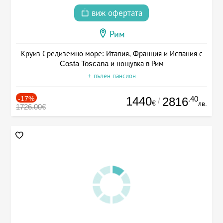
виж офертата
Рим
Круиз Средиземно море: Италия, Франция и Испания с
Costa Toscana и нощувка в Рим
+ пълен пансион
-17%
1440
.40
2816
/
€
лв.
1726.00€