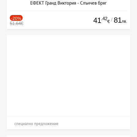
ЕФЕКТ Гранд Виктория - Слънчев бряг
-20%
.42
81
41
/
лв.
€
51.64€
специално предложение