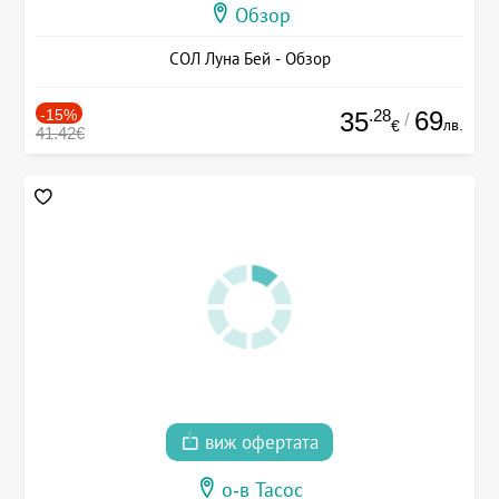
Обзор
СОЛ Луна Бей - Обзор
-15%
.28
69
35
/
лв.
€
41.42€
виж офертата
о-в Тасос