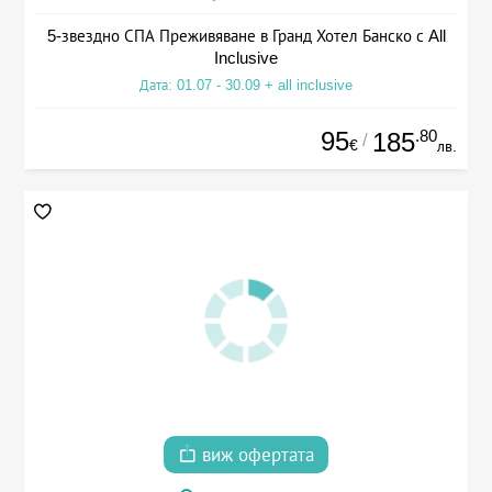
5-звездно СПА Преживяване в Гранд Хотел Банско с All
Inclusive
Дата: 01.07 - 30.09 + all inclusive
95
.80
185
/
€
лв.
виж офертата