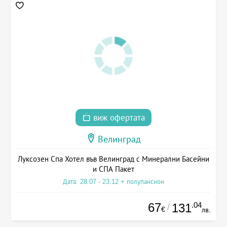
виж офертата
Велинград
Луксозен Спа Хотел във Велинград с Минерални Басейни
и СПА Пакет
Дата: 28.07 - 23.12 + полупансион
67
.04
131
/
€
лв.