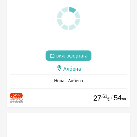
виж офертата
Албена
Нона - Албена
-25%
.61
54
27
/
лв.
€
37.02€