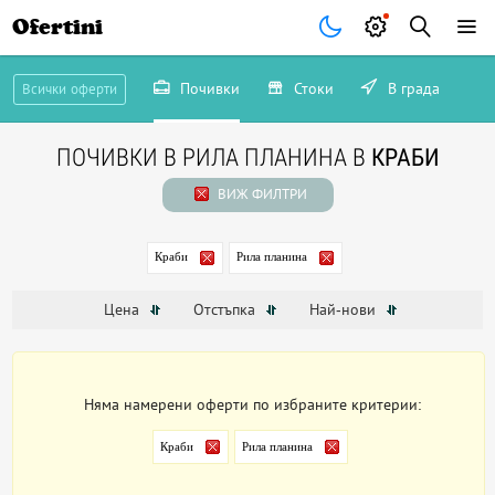
Ofertini
Почивки
Стоки
В града
Всички оферти
ПОЧИВКИ В РИЛА ПЛАНИНА В
КРАБИ
ВИЖ ФИЛТРИ
Краби
Рила планина
Цена
Отстъпка
Най-нови
Няма намерени оферти по избраните критерии:
Краби
Рила планина