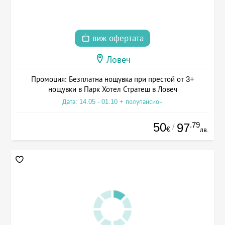
виж офертата
Ловеч
Промоция: Безплатна нощувка при престой от 3+
нощувки в Парк Хотел Стратеш в Ловеч
Дата: 14.05 - 01.10 + полупансион
50
.79
97
/
€
лв.