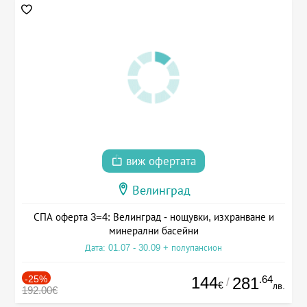
виж офертата
Велинград
СПА оферта 3=4: Велинград - нощувки, изхранване и
минерални басейни
Дата: 01.07 - 30.09 + полупансион
-25%
144
.64
281
/
€
лв.
192.00€