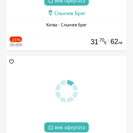
виж офертата
Слънчев Бряг
Котва - Слънчев бряг
-21%
.70
62
31
/
лв.
€
39.88€
виж офертата