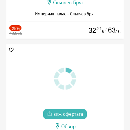
Слънчев Бряг
Империал палас - Слънчев бряг
-25%
.21
63
32
/
лв.
€
42.95€
виж офертата
Обзор