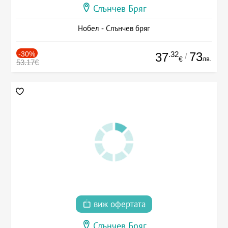
Слънчев Бряг
Нобел - Слънчев бряг
-30%
.32
73
37
/
лв.
€
53.17€
виж офертата
Слънчев Бряг