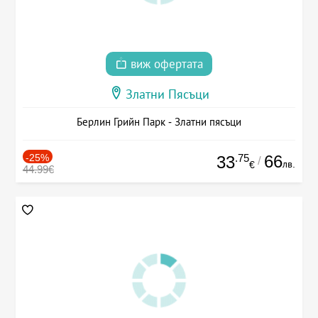
виж офертата
Златни Пясъци
Берлин Грийн Парк - Златни пясъци
-25%
.75
66
33
/
лв.
€
44.99€