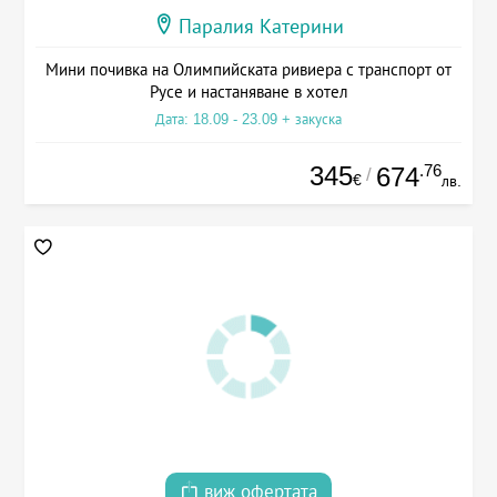
Паралия Катерини
Мини почивка на Олимпийската ривиера с транспорт от
Русе и настаняване в хотел
Дата: 18.09 - 23.09 + закуска
345
.76
674
/
€
лв.
виж офертата