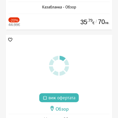
Казабланка - Обзор
-20%
.79
70
35
/
лв.
€
44.99€
виж офертата
Обзор