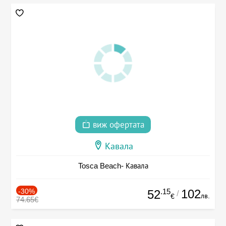
виж офертата
Кавала
Tosca Beach- Кавала
-30%
.15
102
52
/
лв.
€
74.65€