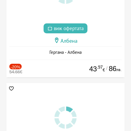
виж офертата
Албена
Гергана - Албена
-20%
.97
86
43
/
лв.
€
54.66€