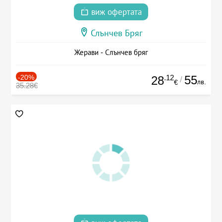
виж офертата
Слънчев Бряг
Жерави - Слънчев бряг
-20%
.12
55
28
/
лв.
€
35.28€