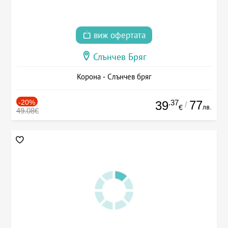
виж офертата
Слънчев Бряг
Корона - Слънчев бряг
-20%
.37
77
39
/
лв.
€
49.08€