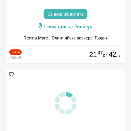
виж офертата
Олимпийска Ривиера
Regina Mare - Олимпийска ривиера, Гърция
-16%
.47
42
21
/
лв.
€
25.57€