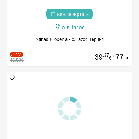
виж офертата
о-в Тасос
Ntinas Filoxenia - о. Тасос, Гърция
-15%
.37
77
39
/
лв.
€
46.53€