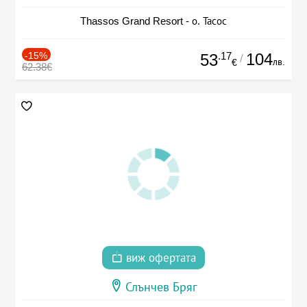
Thassos Grand Resort - о. Тасос
-15%
.17
104
53
/
лв.
€
62.38€
виж офертата
Слънчев Бряг