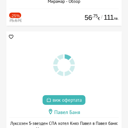
Мирамар - Обзор
-25%
.75
111
56
/
лв.
€
75.67€
виж офертата
Павел Баня
Луксозен 5-звезден СПА хотел Княз Павел в Павел баня: