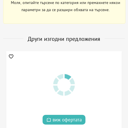
Моля, опитайте търсене по категория или премахнете някои
параметри за да се разшири обхвата на търсене.
Други изгодни предложения
виж офертата