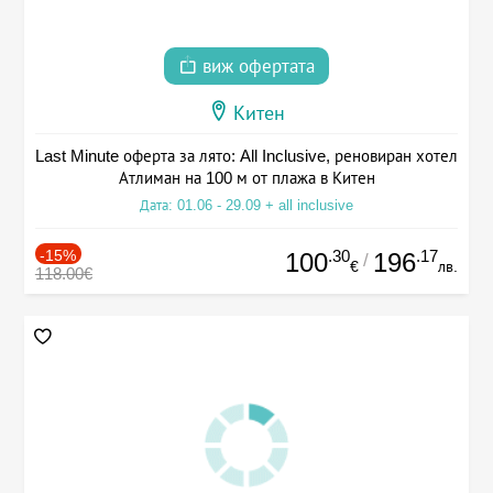
виж офертата
Китен
Last Minute оферта за лято: All Inclusive, реновиран хотел
Атлиман на 100 м от плажа в Китен
Дата: 01.06 - 29.09 + all inclusive
-15%
.30
.17
100
196
/
€
лв.
118.00€