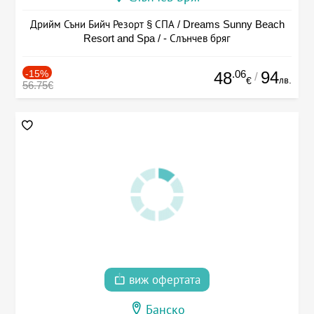
Дрийм Съни Бийч Резорт § СПА / Dreams Sunny Beach
Resort and Spa / - Слънчев бряг
-15%
.06
94
48
/
лв.
€
56.75€
виж офертата
Банско