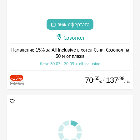
виж офертата
Созопол
Намаление 15% за All Inclusive в хотел Съни, Созопол на
50 м от плажа
Дата: 30.07 - 30.09 + all inclusive
-15%
.55
.98
70
137
/
€
лв.
83.00€