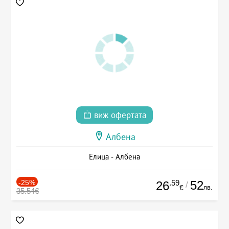
виж офертата
Албена
Елица - Албена
-25%
.59
52
26
/
лв.
€
35.54€