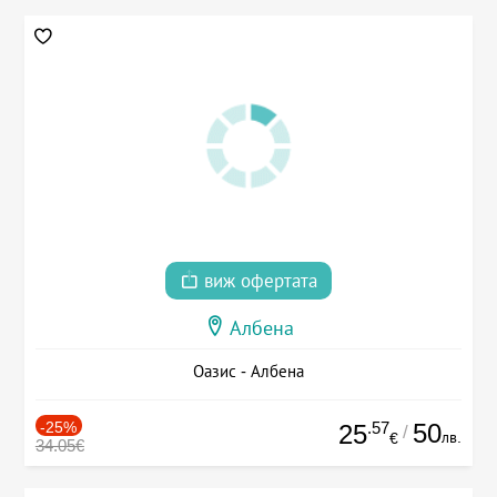
виж офертата
Албена
Оазис - Албена
-25%
.57
50
25
/
лв.
€
34.05€