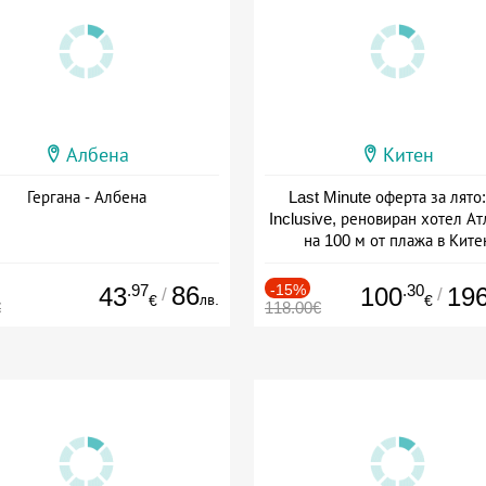
Албена
Китен
Гергана - Албена
Last Minute оферта за лято: 
Inclusive, реновиран хотел А
на 100 м от плажа в Ките
Дата: 01.06 - 29.09 + all inclus
.97
86
-15%
.30
43
100
19
/
/
лв.
€
€
€
118.00€