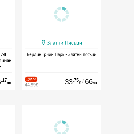
Златни Пясъци
All
Берлин Грийн Парк - Златни пясъци
тлиман
н
ive
.17
-25%
.75
66
6
33
/
лв.
лв.
€
44.99€