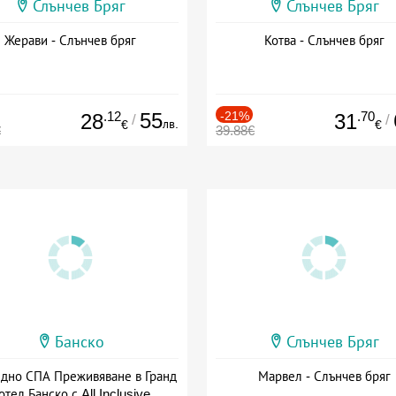
Слънчев Бряг
Слънчев Бряг
Жерави - Слънчев бряг
Котва - Слънчев бряг
.12
55
-21%
.70
28
31
/
/
лв.
€
€
€
39.88€
Банско
Слънчев Бряг
здно СПА Преживяване в Гранд
Марвел - Слънчев бряг
отел Банско с All Inclusive