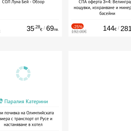
СОЛ Луна Бей - Обзор
СПА оферта 3=4: Велингра
нощувки, изхранване и мине
басейни
Дата: 01.07 - 30.09 + полупан
.28
69
-25%
144
35
28
/
/
лв.
€
€
€
192.00€
Паралия Катерини
и почивка на Олимпийската
виера с транспорт от Русе и
настаняване в хотел
Дата: 18.09 - 23.09 + закуска