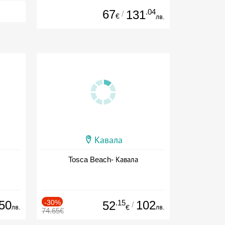
67
.04
131
/
€
лв.
Кавала
Tosca Beach- Кавала
50
-30%
.15
102
52
/
лв.
лв.
€
74.65€