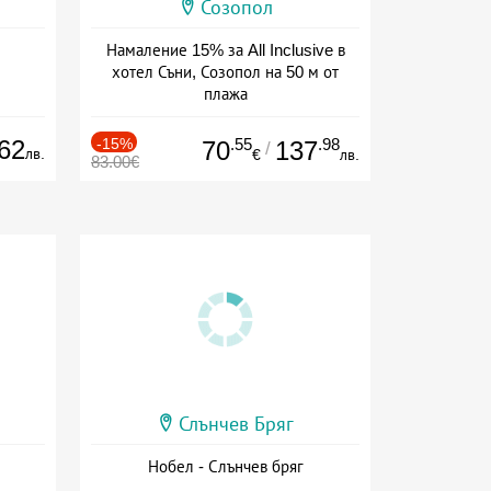
Созопол
Намаление 15% за All Inclusive в
хотел Съни, Созопол на 50 м от
плажа
Дата: 30.07 - 30.09 + all inclusive
62
-15%
.55
.98
70
137
/
лв.
€
лв.
83.00€
Слънчев Бряг
Нобел - Слънчев бряг