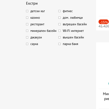
Екстри
детски кът
фитнес
казино
дом. любимци
-15%
ресторант
вътрешен басейн
41.42
минерален басейн
Wi-Fi интернет
джакузи
външен басейн
сауна
парна баня
Мин
ри