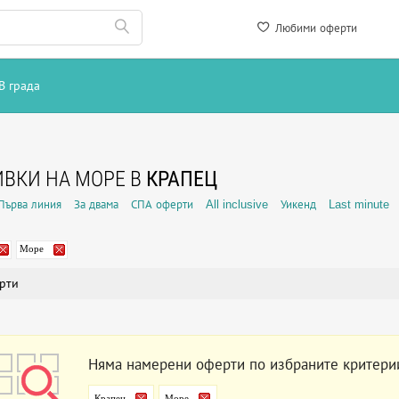
Любими оферти
В града
ВКИ НА МОРЕ В
КРАПЕЦ
Първа линия
За двама
СПА оферти
All inclusive
Уикенд
Last minute
Море
рти
Няма намерени оферти по избраните критери
Крапец
Море