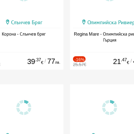
Слънчев Бряг
Олимпийска Ривие
Корона - Слънчев бряг
Regina Mare - Олимпийска ри
Гърция
.37
77
-16%
.47
39
21
/
/
лв.
€
€
€
25.57€