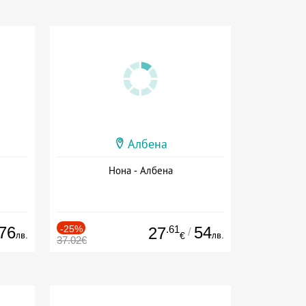
Албена
Нона - Албена
76
-25%
.61
54
27
/
лв.
лв.
€
37.02€