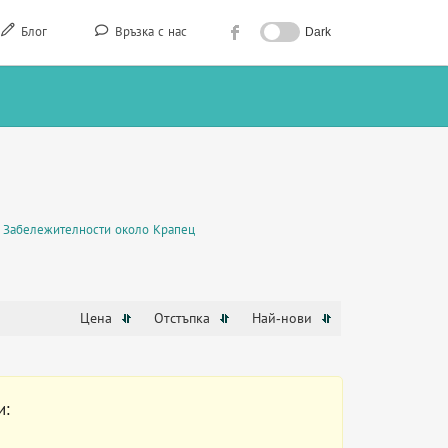
Блог
Връзка с нас
Dark
Забележителности около Крапец
Цена
Отстъпка
Най-нови
и: