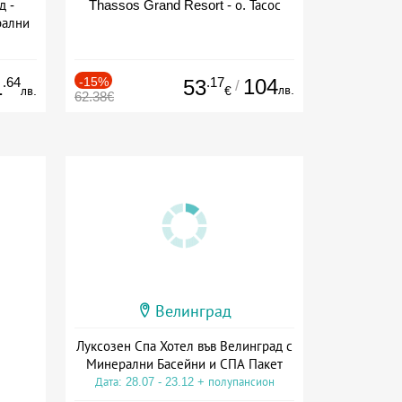
д -
Thassos Grand Resort - о. Тасос
рални
сион
.64
-15%
.17
104
1
53
/
лв.
лв.
€
62.38€
Велинград
Луксозен Спа Хотел във Велинград с
Минерални Басейни и СПА Пакет
Дата: 28.07 - 23.12 + полупансион