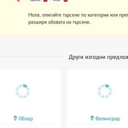
Моля, опитайте търсене по категория или пре
разшири обхвата на търсене.
Други изгодни предло
Обзор
Велинград