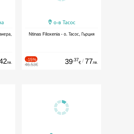
ра
о-в Тасос
виера,
Ntinas Filoxenia - о. Тасос, Гърция
42
-15%
.37
77
39
/
лв.
лв.
€
46.53€