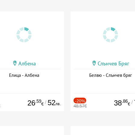
Албена
Слънчев Бряг
Елица - Албена
Белвю - Слънчев бряг
.59
52
-20%
.86
26
38
/
/
лв.
€
€
€
48.57€