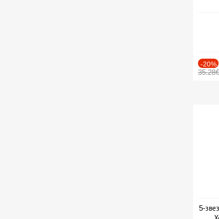
-20%
35.28
5-зве
Х