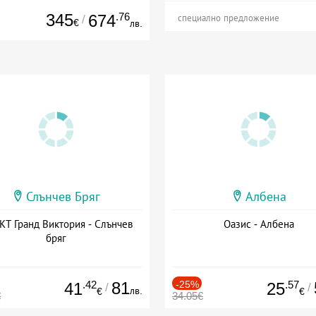
345
.76
674
/
специално предложение
€
лв.
Слънчев Бряг
Албена
Т Гранд Виктория - Слънчев
Оазис - Албена
бряг
.42
81
-25%
.57
41
25
/
/
лв.
€
€
€
34.05€