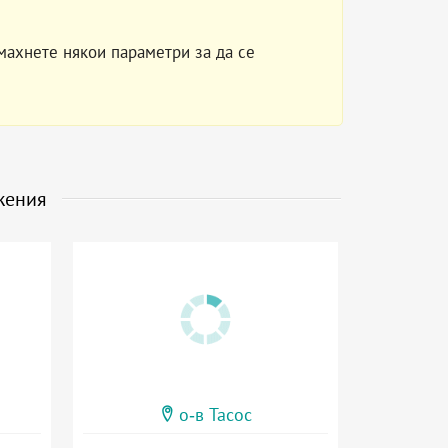
махнете някои параметри за да се
жения
о-в Тасос