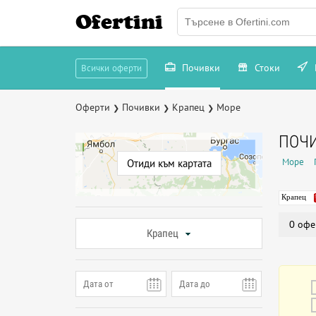
Ofertini
Почивки
Стоки
Всички оферти
Оферти
Почивки
Крапец
Море
❯
❯
❯
ПОЧИ
Море
Отиди към картата
Крапец
0 офе
Крапец