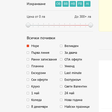
Изхранване
OB
BB
HB
FB
AI
Цена от 0 лв
До 300+ лв
Всички почивки
Море
Великден
Първа линия
За двама
Ранни записвания
СПА оферти
Планина
Уикенд
Екскурзии
Last minute
Ски оферти
Екотуризъм
Круиз
Свети Валентин
1 май
24 май
Коледа
Нова година
8 декември
Майски празници