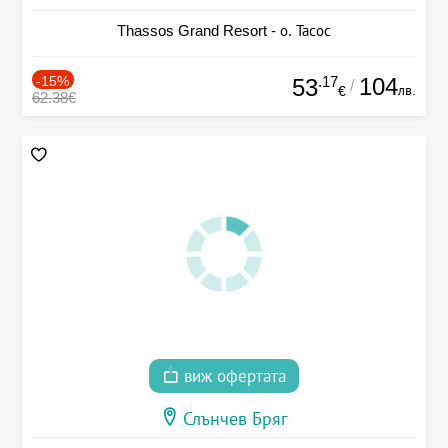
Thassos Grand Resort - о. Тасос
-15%
.17
104
53
/
лв.
€
62.38€
виж офертата
Слънчев Бряг