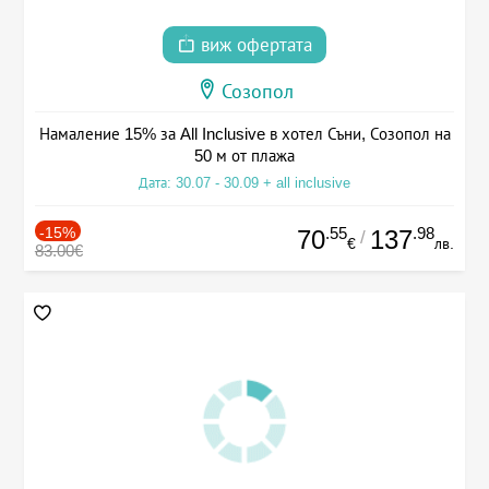
виж офертата
Созопол
Намаление 15% за All Inclusive в хотел Съни, Созопол на
50 м от плажа
Дата: 30.07 - 30.09 + all inclusive
-15%
.55
.98
70
137
/
€
лв.
83.00€