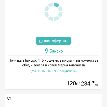
виж офертата
Банско
Почивка в Банско: 4=5 нощувки, закуска и възможност за
обяд и вечеря в хотел Мария Антоанета
Дата: 16.07 - 07.09 + полупансион
120
.70
234
/
€
лв.