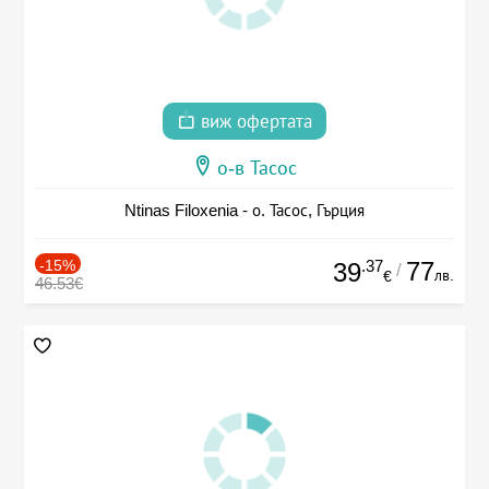
виж офертата
о-в Тасос
Ntinas Filoxenia - о. Тасос, Гърция
-15%
.37
77
39
/
лв.
€
46.53€