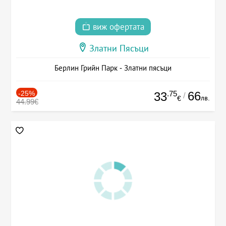
виж офертата
Златни Пясъци
Берлин Грийн Парк - Златни пясъци
-25%
.75
66
33
/
лв.
€
44.99€