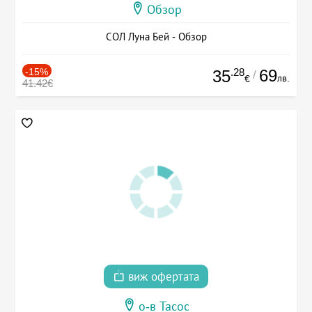
Обзор
СОЛ Луна Бей - Обзор
-15%
.28
69
35
/
лв.
€
41.42€
виж офертата
о-в Тасос