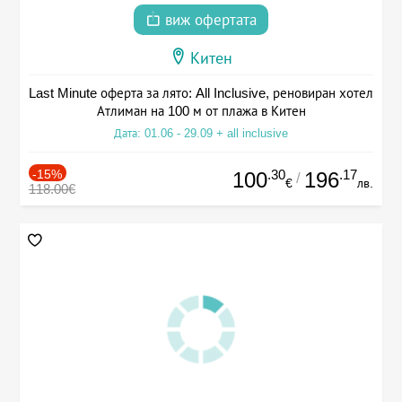
виж офертата
Китен
Last Minute оферта за лято: All Inclusive, реновиран хотел
Атлиман на 100 м от плажа в Китен
Дата: 01.06 - 29.09 + all inclusive
-15%
.30
.17
100
196
/
€
лв.
118.00€