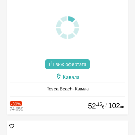
виж офертата
Кавала
Tosca Beach- Кавала
-30%
.15
102
52
/
лв.
€
74.65€