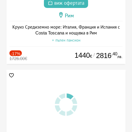
виж офертата
Рим
Круиз Средиземно море: Италия, Франция и Испания с
Costa Toscana и нощувка в Рим
+ пълен пансион
-17%
1440
.40
2816
/
€
лв.
1726.00€