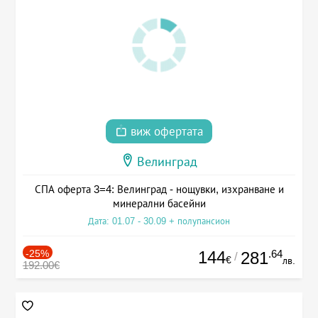
виж офертата
Велинград
СПА оферта 3=4: Велинград - нощувки, изхранване и
минерални басейни
Дата: 01.07 - 30.09 + полупансион
-25%
144
.64
281
/
€
лв.
192.00€