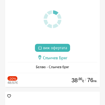
виж офертата
Слънчев Бряг
Белвю - Слънчев бряг
-20%
.86
76
38
/
лв.
€
48.57€