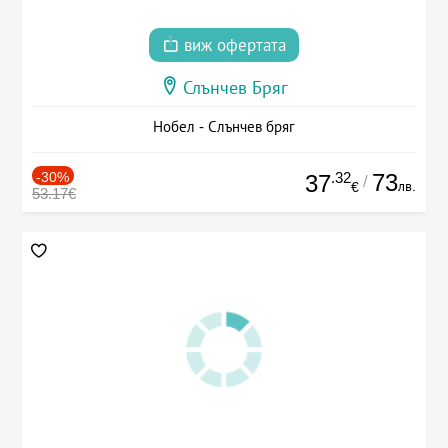
виж офертата
Слънчев Бряг
Нобел - Слънчев бряг
-30%
.32
73
37
/
лв.
€
53.17€