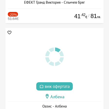
ЕФЕКТ Гранд Виктория - Слънчев бряг
-20%
.42
81
41
/
лв.
€
51.64€
виж офертата
Албена
Оазис - Албена