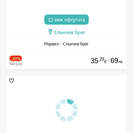
виж офертата
Слънчев Бряг
Марвел - Слънчев бряг
-30%
.28
69
35
/
лв.
€
50.11€