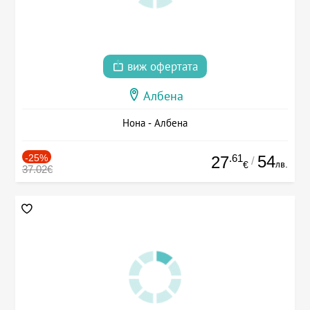
виж офертата
Албена
Нона - Албена
-25%
.61
54
27
/
лв.
€
37.02€