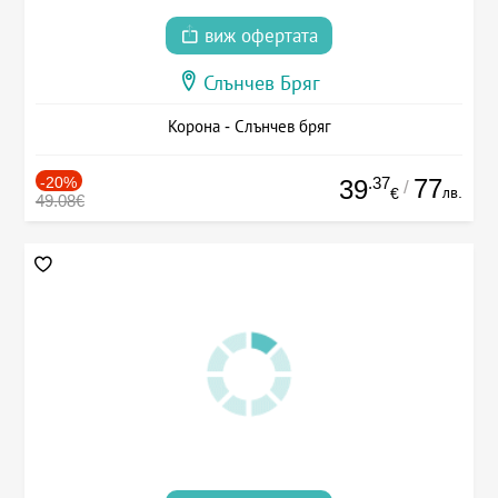
виж офертата
Слънчев Бряг
Корона - Слънчев бряг
-20%
.37
77
39
/
лв.
€
49.08€