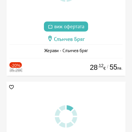
виж офертата
Слънчев Бряг
Жерави - Слънчев бряг
-20%
.12
55
28
/
лв.
€
35.28€