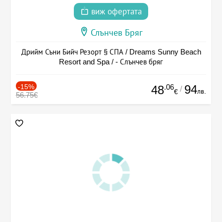
виж офертата
Слънчев Бряг
Дрийм Съни Бийч Резорт § СПА / Dreams Sunny Beach
Resort and Spa / - Слънчев бряг
-15%
.06
94
48
/
лв.
€
56.75€