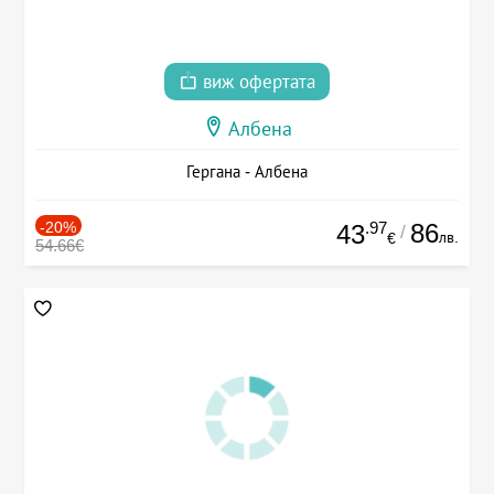
виж офертата
Албена
Гергана - Албена
-20%
.97
86
43
/
лв.
€
54.66€