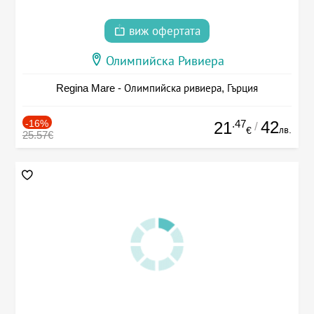
виж офертата
Олимпийска Ривиера
Regina Mare - Олимпийска ривиера, Гърция
-16%
.47
42
21
/
лв.
€
25.57€