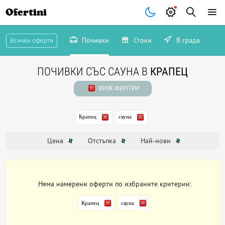
Ofertini
Почивки
Стоки
В града
Всички оферти
ПОЧИВКИ СЪС САУНА В
КРАПЕЦ
ВИЖ ФИЛТРИ
Крапец
сауна
Цена
Отстъпка
Най-нови
Няма намерени оферти по избраните критерии:
Крапец
сауна