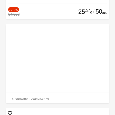
-25%
.57
50
25
/
лв.
€
34.05€
специално предложение