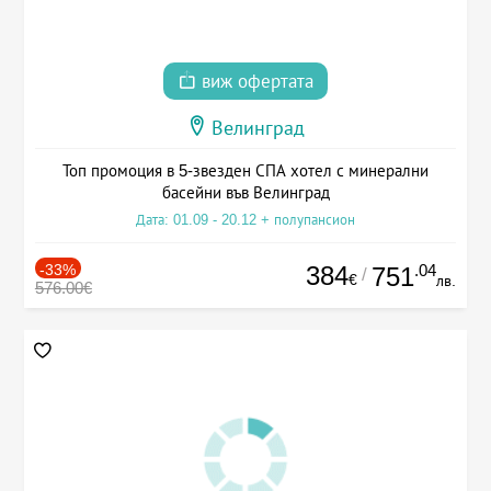
виж офертата
Велинград
Топ промоция в 5-звезден СПА хотел с минерални
басейни във Велинград
Дата: 01.09 - 20.12 + полупансион
-33%
384
.04
751
/
€
лв.
576.00€