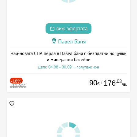
виж офертата
Павел Баня
Най-новата СПА перла в Павел баня с безплатни нощувки
и минерални басейни
Дата: 04.08 - 30.09 + полупансион
-18%
90
.03
176
/
€
лв.
110.00€