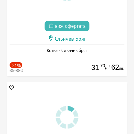
виж офертата
Слънчев Бряг
Котва - Слънчев бряг
-21%
.70
62
31
/
лв.
€
39.88€