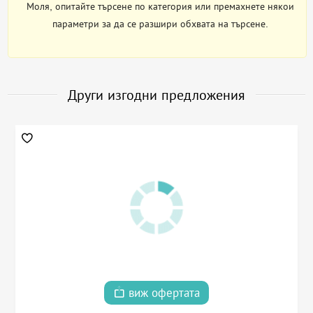
Моля, опитайте търсене по категория или премахнете някои
параметри за да се разшири обхвата на търсене.
Други изгодни предложения
виж офертата