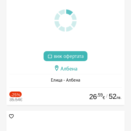
виж офертата
Албена
Елица - Албена
-25%
.59
52
26
/
лв.
€
35.54€