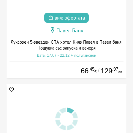
виж офертата
Павел Баня
Луксозен 5-звезден СПА хотел Княз Павел в Павел баня:
Нощувка със закуска и вечеря
Дата: 17.07 - 22.12 + полупансион
.45
.97
66
129
/
€
лв.