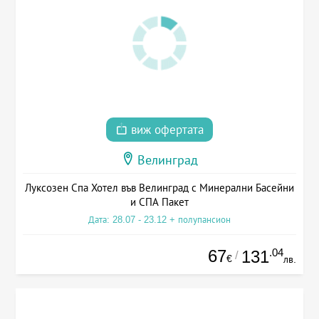
виж офертата
Велинград
Луксозен Спа Хотел във Велинград с Минерални Басейни
и СПА Пакет
Дата: 28.07 - 23.12 + полупансион
67
.04
131
/
€
лв.