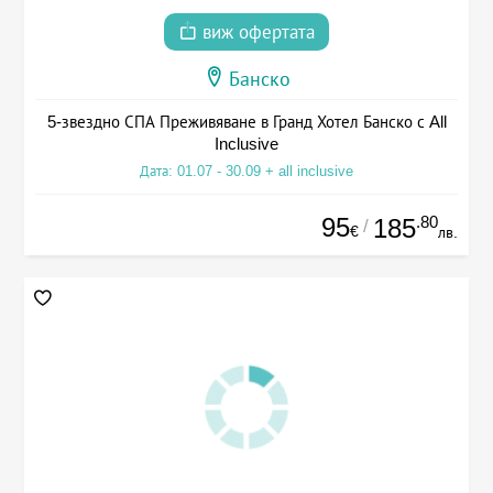
виж офертата
Банско
5-звездно СПА Преживяване в Гранд Хотел Банско с All
Inclusive
Дата: 01.07 - 30.09 + all inclusive
95
.80
185
/
€
лв.