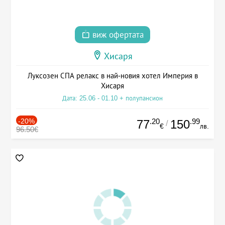
виж офертата
Хисаря
Луксозен СПА релакс в най-новия хотел Империя в
Хисаря
Дата: 25.06 - 01.10 + полупансион
-20%
.20
.99
77
150
/
€
лв.
96.50€