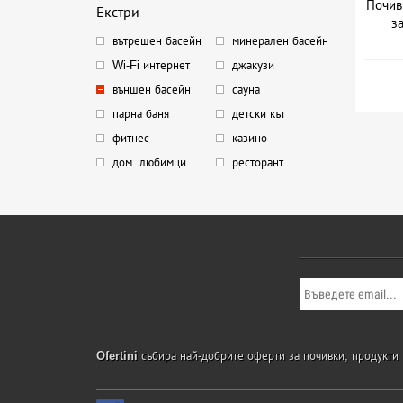
Почив
Екстри
з
вътрешен басейн
минерален басейн
Wi-Fi интернет
джакузи
външен басейн
сауна
парна баня
детски кът
фитнес
казино
дом. любимци
ресторант
Ofertini
събира най-добрите оферти за почивки, продукти и