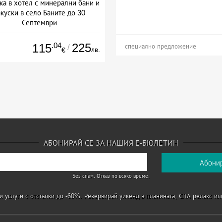
ка в хотел с минерални бани и
акуски в село Баните до 30
Септември
+ полупансион
.04
225
115
/
специално предложение
лв.
€
АБОНИРАЙ СЕ ЗА НАШИЯ Е-БЮЛЕТИН
Без спам. Отказ по всяко време.
 услуги с отстъпки до -60%. Резервирай уикенд в планината, СПА релакс ил