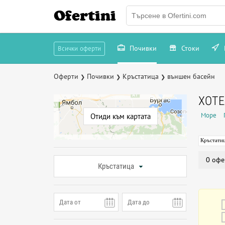
Ofertini
Почивки
Стоки
Всички оферти
Оферти
Почивки
Кръстатица
външен басейн
❯
❯
❯
ХОТЕ
Море
Отиди към картата
Кръстати
0 офе
Кръстатица