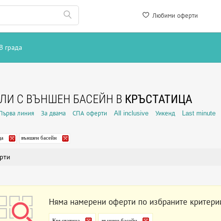
Любими оферти
В града
ЛИ С ВЪНШЕН БАСЕЙН В
КРЪСТАТИЦА
Първа линия
За двама
СПА оферти
All inclusive
Уикенд
Last minute
ца
външен басейн
рти
Няма намерени оферти по избраните критери
Кръстатица
външен басейн