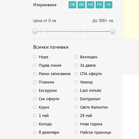
Изхранване
OB
BB
HB
FB
AI
Цена от 0 лв
До 300+ лв
Всички почивки
Море
Великден
Първа линия
За двама
Ранни записвания
СПА оферти
Планина
Уикенд
Екскурзии
Last minute
Ски оферти
Екотуризъм
Круиз
Свети Валентин
1 май
24 май
Коледа
Нова година
8 декември
Майски празници