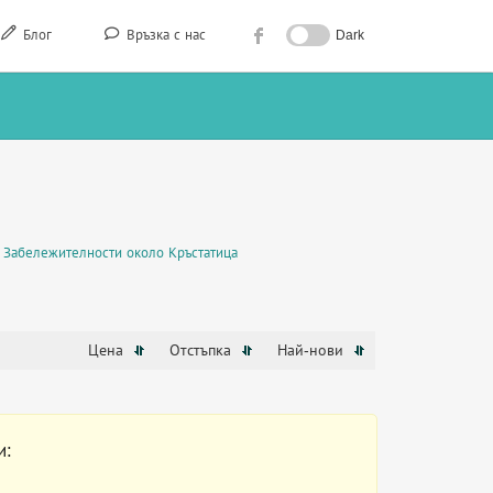
Блог
Връзка с нас
Dark
Забележителности около Кръстатица
Цена
Отстъпка
Най-нови
и: